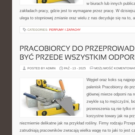
w biurach lub innych publi
zakładach pracy, gdzie jest to wymagane przez pracę. W dzisiej
ulega to stopniowej zmianie oraz wielu z nas decyduje się na to, 
CATEGORIES:
PERFUMY I ZAPACHY
PRACOBIORCY DO PRZEPROWADZ
BYĆ PRZEDE WSZYSTKIM ODPOR
POSTED BY ADMIN
PAŹ - 13 - 2025
MOŻLIWOŚĆ KOMENTOWA
Węgiel oraz koks są najpop
palenisk Pracobiorcy do pr
głównej mierze odporni na 
zwykle są to mężczyźni, bo i
przenoszenia są nie tylko m
korzystne towary jak na pr
niezmiernie delikatne jak na przykład rośliny. Firmy rodzaju Prze
zatrudniają pracowników zwracają wielka wagę na to jaki to jest c