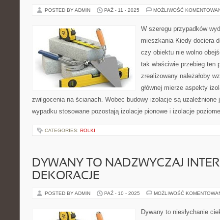
POSTED BY ADMIN
PAŹ - 11 - 2025
MOŻLIWOŚĆ KOMENTOWA
W szeregu przypadków wyd
mieszkania Kiedy dociera d
czy obiektu nie wolno obej
tak właściwie przebieg ten 
zrealizowany należałoby w
głównej mierze aspekty izol
zwilgocenia na ścianach. Wobec budowy izolacje są uzależnione
wypadku stosowane pozostają izolacje pionowe i izolacje poziome
CATEGORIES:
ROLKI
DYWANY TO NADZWYCZAJ INTER
DEKORACJE
POSTED BY ADMIN
PAŹ - 10 - 2025
MOŻLIWOŚĆ KOMENTOWA
Dywany to niesłychanie ci