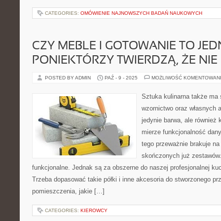
CATEGORIES:
OMÓWIENIE NAJNOWSZYCH BADAŃ NAUKOWYCH
CZY MEBLE I GOTOWANIE TO JE
PONIEKTÓRZY TWIERDZĄ, ŻE NIE
POSTED BY ADMIN
PAŹ - 9 - 2025
MOŻLIWOŚĆ KOMENTOWAN
Sztuka kulinarna także ma
wzornictwo oraz własnych a
jedynie barwa, ale również 
mierze funkcjonalność danyc
tego przeważnie brakuje na
skończonych już zestawów.
funkcjonalne. Jednak są za obszerne do naszej profesjonalnej ku
Trzeba dopasować takie półki i inne akcesoria do stworzonego pr
pomieszczenia, jakie […]
CATEGORIES:
KIEROWCY