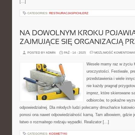
[…]
CATEGORIES:
RESTAURACJASPICHLERZ
NA DOWOLNYM KROKU POJAWIAJ
ZAJMUJĄCE SIĘ ORGANIZACJĄ 
POSTED BY ADMIN
PAŹ - 14 - 2025
MOŻLIWOŚĆ KOMENTOWA
Wesele mamy raz w życiu K
uroczystości. Festiwale, pr
przedstawienia i wiele inn
nie każdy pragnął przygoto
imprez, które skierowane są
odbiorców, to pokaźne wyzw
odpowiedzialnej. Dla młodych ludzi polecamy dmuchańce katowic
ponosi ona nawet odpowiedzialność karną. Tam albowiem, gdzie je
łatwo o rozmaitego rodzaju wypadki. Realizator […]
CATEGORIES:
KOSMETYKI