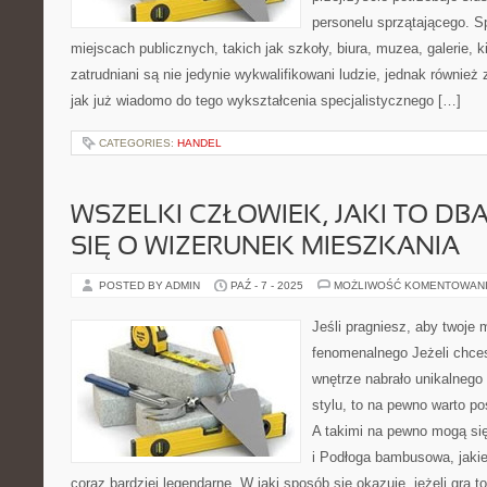
personelu sprzątającego. S
miejscach publicznych, takich jak szkoły, biura, muzea, galerie, 
zatrudniani są nie jedynie wykwalifikowani ludzie, jednak również 
jak już wiadomo do tego wykształcenia specjalistycznego […]
CATEGORIES:
HANDEL
WSZELKI CZŁOWIEK, JAKI TO DBA
SIĘ O WIZERUNEK MIESZKANIA
POSTED BY ADMIN
PAŹ - 7 - 2025
MOŻLIWOŚĆ KOMENTOWAN
Jeśli pragniesz, aby twoje 
fenomenalnego Jeżeli chce
wnętrze nabrało unikalnego 
stylu, to na pewno warto po
A takimi na pewno mogą si
i Podłoga bambusowa, jakie
coraz bardziej legendarne. W jaki sposób się okazuje, jeżeli gra t