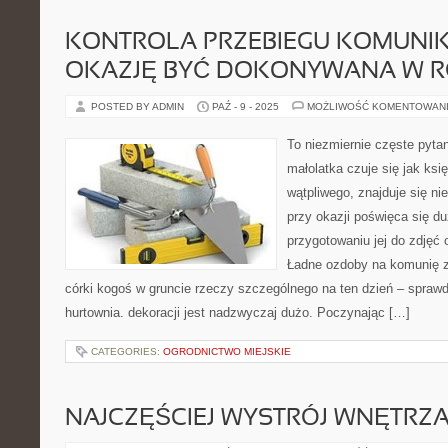
KONTROLA PRZEBIEGU KOMUNIK
OKAZJĘ BYĆ DOKONYWANA W 
POSTED BY ADMIN
PAŹ - 9 - 2025
MOŻLIWOŚĆ KOMENTOWAN
To niezmiernie częste pytan
małolatka czuje się jak ksi
wątpliwego, znajduje się ni
przy okazji poświęca się du
przygotowaniu jej do zdjęć 
Ładne ozdoby na komunię z
córki kogoś w gruncie rzeczy szczególnego na ten dzień – spraw
hurtownia. dekoracji jest nadzwyczaj dużo. Poczynając […]
CATEGORIES:
OGRODNICTWO MIEJSKIE
NAJCZĘŚCIEJ WYSTRÓJ WNĘTRZ