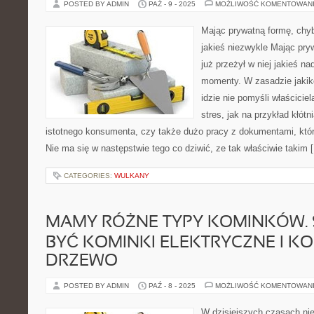
POSTED BY ADMIN
PAŹ - 9 - 2025
MOŻLIWOŚĆ KOMENTOWAN
Mając prywatną formę, chyb
jakieś niezwykle Mając pr
już przeżył w niej jakieś n
momenty. W zasadzie jakik
idzie nie pomyśli właścicie
stres, jak na przykład kłótn
istotnego konsumenta, czy także dużo pracy z dokumentami, która 
Nie ma się w następstwie tego co dziwić, ze tak właściwie takim 
CATEGORIES:
WULKANY
MAMY RÓŻNE TYPY KOMINKÓW. 
BYĆ KOMINKI ELEKTRYCZNE I KO
DRZEWO
POSTED BY ADMIN
PAŹ - 8 - 2025
MOŻLIWOŚĆ KOMENTOWAN
W dzisiejszych czasach ni