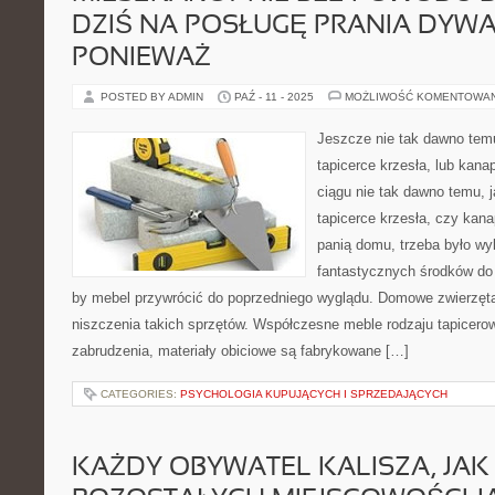
DZIŚ NA POSŁUGĘ PRANIA DYW
PONIEWAŻ
POSTED BY ADMIN
PAŹ - 11 - 2025
MOŻLIWOŚĆ KOMENTOWA
Jeszcze nie tak dawno tem
tapicerce krzesła, lub kan
ciągu nie tak dawno temu, 
tapicerce krzesła, czy kan
panią domu, trzeba było w
fantastycznych środków do 
by mebel przywrócić do poprzedniego wyglądu. Domowe zwierzęta 
niszczenia takich sprzętów. Współczesne meble rodzaju tapicero
zabrudzenia, materiały obiciowe są fabrykowane […]
CATEGORIES:
PSYCHOLOGIA KUPUJĄCYCH I SPRZEDAJĄCYCH
KAŻDY OBYWATEL KALISZA, JAK 