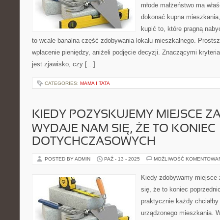
młode małżeństwo ma właś
dokonać kupna mieszkania,
kupić to, które pragną naby
to wcale banalna część zdobywania lokalu mieszkalnego. Prostsz
wpłacenie pieniędzy, aniżeli podjęcie decyzji. Znaczącymi kryter
jest zjawisko, czy […]
CATEGORIES:
MAMA I TATA
KIEDY POZYSKUJEMY MIEJSCE Z
WYDAJE NAM SIĘ, ŻE TO KONIEC
DOTYCHCZASOWYCH
POSTED BY ADMIN
PAŹ - 13 - 2025
MOŻLIWOŚĆ KOMENTOWA
Kiedy zdobywamy miejsce 
się, że to koniec poprzedni
praktycznie każdy chciałby
urządzonego mieszkania. 