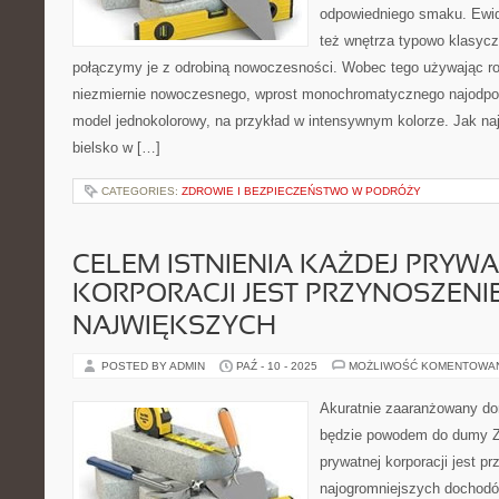
odpowiedniego smaku. Ewid
też wnętrza typowo klasyczn
połączymy je z odrobiną nowoczesności. Wobec tego używając rol
niezmiernie nowoczesnego, wprost monochromatycznego najodpowi
model jednokolorowy, na przykład w intensywnym kolorze. Jak najba
bielsko w […]
CATEGORIES:
ZDROWIE I BEZPIECZEŃSTWO W PODRÓŻY
CELEM ISTNIENIA KAŻDEJ PRYWA
KORPORACJI JEST PRZYNOSZENIE
NAJWIĘKSZYCH
POSTED BY ADMIN
PAŹ - 10 - 2025
MOŻLIWOŚĆ KOMENTOWA
Akuratnie zaaranżowany do
będzie powodem do dumy Za
prywatnej korporacji jest p
najogromniejszych dochodów