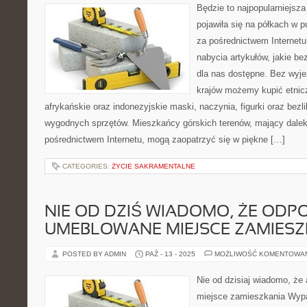
Będzie to najpopularniejsza
pojawiła się na półkach w 
za pośrednictwem Internet
nabycia artykułów, jakie bez
dla nas dostępne. Bez wyj
krajów możemy kupić etnicz
afrykańskie oraz indonezyjskie maski, naczynia, figurki oraz bezl
wygodnych sprzętów. Mieszkańcy górskich terenów, mający dale
pośrednictwem Internetu, mogą zaopatrzyć się w piękne […]
CATEGORIES:
ŻYCIE SAKRAMENTALNE
NIE OD DZIŚ WIADOMO, ŻE ODP
UMEBLOWANE MIEJSCE ZAMIESZ
POSTED BY ADMIN
PAŹ - 13 - 2025
MOŻLIWOŚĆ KOMENTOWA
Nie od dzisiaj wiadomo, ż
miejsce zamieszkania Wypat