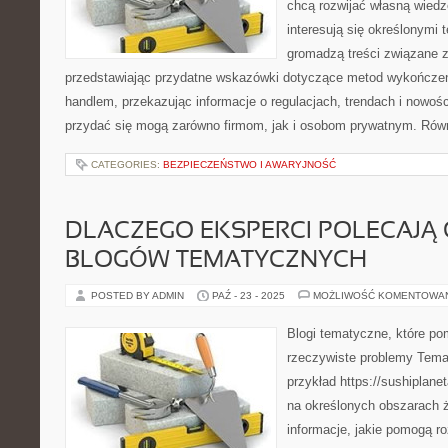
chcą rozwijać własną wied
interesują się określonymi 
gromadzą treści związane 
przedstawiając przydatne wskazówki dotyczące metod wykończenia
handlem, przekazując informacje o regulacjach, trendach i nowoś
przydać się mogą zarówno firmom, jak i osobom prywatnym. Rów
CATEGORIES:
BEZPIECZEŃSTWO I AWARYJNOŚĆ
DLACZEGO EKSPERCI POLECAJĄ 
BLOGÓW TEMATYCZNYCH
POSTED BY ADMIN
PAŹ - 23 - 2025
MOŻLIWOŚĆ KOMENTOWA
Blogi tematyczne, które p
rzeczywiste problemy Temat
przykład https://sushiplanet
na określonych obszarach ż
informacje, jakie pomogą r