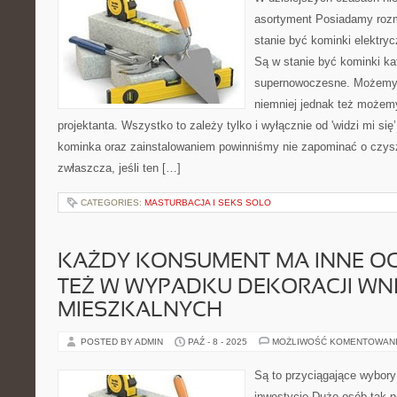
asortyment Posiadamy rozm
stanie być kominki elektry
Są w stanie być kominki ka
supernowoczesne. Możemy 
niemniej jednak też możemy
projektanta. Wszystko to zależy tylko i wyłącznie od 'widzi mi 
kominka oraz zainstalowaniem powinniśmy nie zapominać o czy
zwłaszcza, jeśli ten […]
CATEGORIES:
MASTURBACJA I SEKS SOLO
KAŻDY KONSUMENT MA INNE OC
TEŻ W WYPADKU DEKORACJI WN
MIESZKALNYCH
POSTED BY ADMIN
PAŹ - 8 - 2025
MOŻLIWOŚĆ KOMENTOWAN
Są to przyciągające wybory 
inwestycję Dużo osób tak na