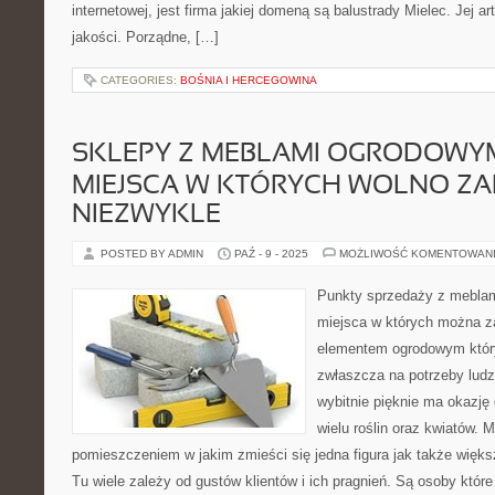
internetowej, jest firma jakiej domeną są balustrady Mielec. Jej a
jakości. Porządne, […]
CATEGORIES:
BOŚNIA I HERCEGOWINA
SKLEPY Z MEBLAMI OGRODOWYMI
MIEJSCA W KTÓRYCH WOLNO ZA
NIEZWYKLE
POSTED BY ADMIN
PAŹ - 9 - 2025
MOŻLIWOŚĆ KOMENTOWAN
Punkty sprzedaży z meblam
miejsca w których można z
elementem ogrodowym który
zwłaszcza na potrzeby ludzk
wybitnie pięknie ma okazję
wielu roślin oraz kwiatów.
pomieszczeniem w jakim zmieści się jedna figura jak także wię
Tu wiele zależy od gustów klientów i ich pragnień. Są osoby które