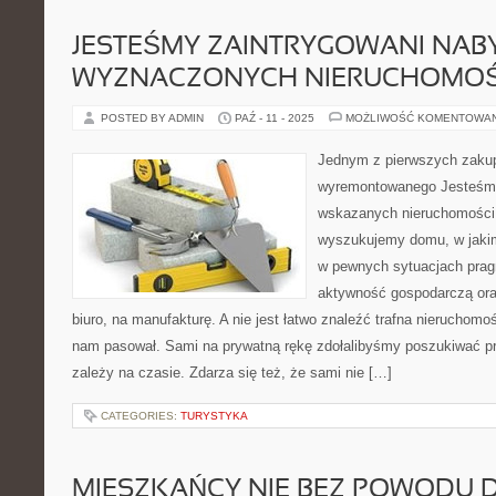
JESTEŚMY ZAINTRYGOWANI NAB
WYZNACZONYCH NIERUCHOMOŚ
POSTED BY ADMIN
PAŹ - 11 - 2025
MOŻLIWOŚĆ KOMENTOWA
Jednym z pierwszych zaku
wyremontowanego Jesteśmy
wskazanych nieruchomośc
wyszukujemy domu, w jaki
w pewnych sytuacjach prag
aktywność gospodarczą or
biuro, na manufakturę. A nie jest łatwo znaleźć trafna nieruchomo
nam pasował. Sami na prywatną rękę zdołalibyśmy poszukiwać pr
zależy na czasie. Zdarza się też, że sami nie […]
CATEGORIES:
TURYSTYKA
MIESZKAŃCY NIE BEZ POWODU D