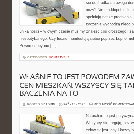
się do środka surowego dom
oczy? Nie ma kłopotu. Tut
spełniają nasze pragnienia.
życzenia wychodzą nieco p
unikalności – w owym czasie musimy znaleźć coś droższego i za 
niespotykanego. Czy ludzie manifestują siebie poprzez kupno mebl
Pewne osoby nie […]
CATEGORIES:
MONTRAVELS
WŁAŚNIE TO JEST POWODEM Z
CEN MIESZKAŃ. WSZYSCY SIĘ TA
BACZENIA NA TO
POSTED BY ADMIN
PAŹ - 13 - 2025
MOŻLIWOŚĆ KOMENTOWA
Naturalnie to jest przyczy
Wszyscy się targują, bez w
człowiek jest inny i każdy p