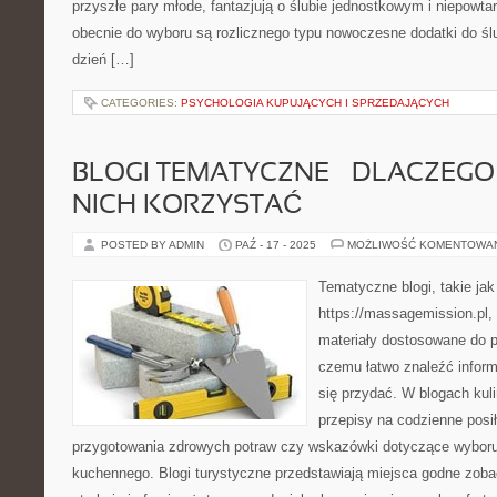
przyszłe pary młode, fantazjują o ślubie jednostkowym i niepowt
obecnie do wyboru są rozlicznego typu nowoczesne dodatki do śl
dzień […]
CATEGORIES:
PSYCHOLOGIA KUPUJĄCYCH I SPRZEDAJĄCYCH
BLOGI TEMATYCZNE – DLACZEGO
NICH KORZYSTAĆ
POSTED BY ADMIN
PAŹ - 17 - 2025
MOŻLIWOŚĆ KOMENTOWA
Tematyczne blogi, takie ja
https://massagemission.pl,
materiały dostosowane do p
czemu łatwo znaleźć infor
się przydać. W blogach ku
przepisy na codzienne posił
przygotowania zdrowych potraw czy wskazówki dotyczące wyboru 
kuchennego. Blogi turystyczne przedstawiają miejsca godne zobac