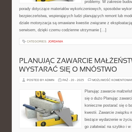
problemy. W zakresie bud
porady dotyczące materiałów wykończeniowych, sposobów wykona
bezpieczeństwa, wspierających ludzi planujących remont lub mod
dziale motoryzacja są omawiane kwestie związane z eksploatacją
serwisem, dzięki czemu codzienne utrzymanie […]
CATEGORIES:
JORDANIA
PLANUJĄC ZAWARCIE MAŁŻEŃST
WYSTARAĆ SIĘ O MNÓSTWO
POSTED BY ADMIN
PAŹ - 20 - 2025
MOŻLIWOŚĆ KOMENTOWA
Planując zawarcie małżeńst
się o dużo Planując zawarc
konieczne postarać się o b
kwestii. Zawarcie związku 
bieżące wydarzenie w życiu
go załatwiać na szybko i w