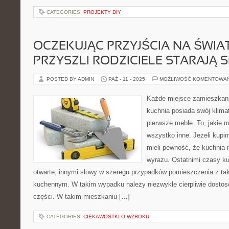
CATEGORIES:
PROJEKTY DIY
OCZEKUJĄC PRZYJŚCIA NA ŚWIA
PRZYSZLI RODZICIELE STARAJĄ S
POSTED BY ADMIN
PAŹ - 11 - 2025
MOŻLIWOŚĆ KOMENTOWA
Każde miejsce zamieszkani
kuchnia posiada swój klimat
pierwsze meble. To, jakie
wszystko inne. Jeżeli kupi
mieli pewność, że kuchnia 
wyrazu. Ostatnimi czasy ku
otwarte, innymi słowy w szeregu przypadków pomieszczenia z 
kuchennym. W takim wypadku należy niezwykle cierpliwie dosto
części. W takim mieszkaniu […]
CATEGORIES:
CIEKAWOSTKI O WZROKU