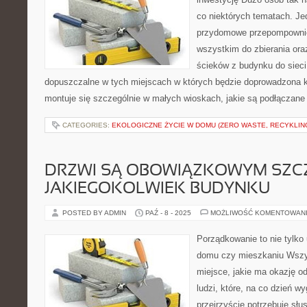
co niektórych tematach. Je
przydomowe przepompownie
wszystkim do zbierania ora
ścieków z budynku do sieci
dopuszczalne w tych miejscach w których będzie doprowadzona ka
montuje się szczególnie w małych wioskach, jakie są podłączane
CATEGORIES:
EKOLOGICZNE ŻYCIE W DOMU (ZERO WASTE, RECYKLIN
DRZWI SĄ OBOWIĄZKOWYM SZC
JAKIEGOKOLWIEK BUDYNKU
POSTED BY ADMIN
PAŹ - 8 - 2025
MOŻLIWOŚĆ KOMENTOWAN
Porządkowanie to nie tylko
domu czy mieszkaniu Wszy
miejsce, jakie ma okazję o
ludzi, które, na co dzień w
przejrzyście potrzebuje słu