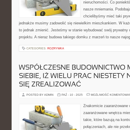
nieruchomości. Co poniekt
nasze mniemania. Podobaj
chcielibyśmy mieć taki pr
jednakże musimy zadowolić się niewielkim mieszkankiem. W każde
to jednak zmienić. Jesteśmy w stanie wybudować swój prywatny
projektu. A nieraz budowa takiego domku z marzeń to nasze najog
CATEGORIES:
ROZRYWKA
WSPÓŁCZESNE BUDOWNICTWO 
SIEBIE, IŻ WIELU PRAC NIESTETY
SIĘ ZREALIZOWAĆ
POSTED BY ADMIN
PAŹ - 10 - 2025
MOŻLIWOŚĆ KOMENTOWA
Znakomicie zaaranżowane 
zaaranżowane wnętrza mies
takie, które bazują na kont
połączeniach, ale nie przek