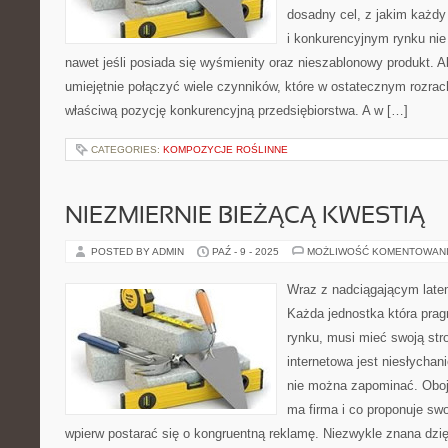
dosadny cel, z jakim każd
i konkurencyjnym rynku nie 
nawet jeśli posiada się wyśmienity oraz nieszablonowy produkt. 
umiejętnie połączyć wiele czynników, które w ostatecznym rozrac
właściwą pozycję konkurencyjną przedsiębiorstwa. A w […]
CATEGORIES:
KOMPOZYCJE ROŚLINNE
NIEZMIERNIE BIEŻĄCĄ KWESTIĄ
POSTED BY ADMIN
PAŹ - 9 - 2025
MOŻLIWOŚĆ KOMENTOWAN
Wraz z nadciągającym late
Każda jednostka która prag
rynku, musi mieć swoją str
internetowa jest niesłychani
nie można zapominać. Oboję
ma firma i co proponuje sw
wpierw postarać się o kongruentną reklamę. Niezwykle znana dzię