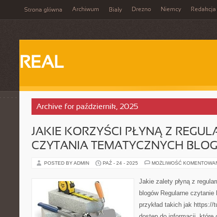
Archiwum
Drezno
Niemcy
Redakcja
Strona główna
Biały
REAL
Archive for październik, 2025
JAKIE KORZYŚCI PŁYNĄ Z REGU
CZYTANIA TEMATYCZNYCH BLO
POSTED BY ADMIN
PAŹ - 24 - 2025
MOŻLIWOŚĆ KOMENTOWA
Jakie zalety płyną z regul
blogów Regularne czytanie
przykład takich jak https://
dostęp do informacji, które