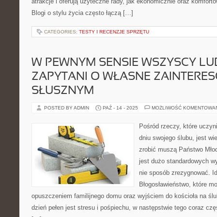
atrakcje i oferują użyteczne rady, jak ekonomicznie oraz komfor
Blogi o stylu życia często łączą […]
CATEGORIES:
TESTY I RECENZJE SPRZĘTU
W PEWNYM SENSIE WSZYSCY LU
ZAPYTANI O WŁASNE ZAINTERE
SŁUSZNYM
POSTED BY ADMIN
PAŹ - 14 - 2025
MOŻLIWOŚĆ KOMENTOWA
Pośród rzeczy, które uczy
dniu swojego ślubu, jest wi
zrobić muszą Państwo Młod
jest dużo standardowych wy
nie sposób zrezygnować. Id
Błogosławieństwo, które mo
opuszczeniem familijnego domu oraz wyjściem do kościoła na ślu
dzień pełen jest stresu i pośpiechu, w następstwie tego coraz cz