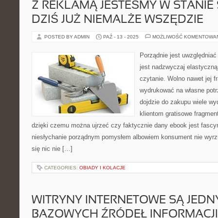
Z REKLAMĄ JESTEŚMY W STANIE 
DZIŚ JUŻ NIEMALŻE WSZĘDZIE
POSTED BY ADMIN
PAŹ - 13 - 2025
MOŻLIWOŚĆ KOMENTOWA
Porządnie jest uwzględniać
jest nadzwyczaj elastyczną 
czytanie. Wolno nawet jej 
wydrukować na własne potr
dojdzie do zakupu wiele w
klientom gratisowe fragment
dzięki czemu można ujrzeć czy faktycznie dany ebook jest fascyn
niesłychanie porządnym pomysłem albowiem konsument nie wyrzu
się nic nie […]
CATEGORIES:
OBIADY I KOLACJE
WITRYNY INTERNETOWE SĄ JEDN
BAZOWYCH ŹRÓDEŁ INFORMACJI