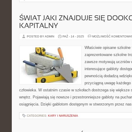
ŚWIAT JAKI ZNAJDUJE SIĘ DOOK
KAPITALNY
POSTED BY ADMIN
PAŹ - 14 - 2025
MOŻLIWOŚĆ KOMENTOWA
Właściwie opisane szkolne 
zaprezentowane szkolne tro
zawsze motywują uczniów 
interesujące gabloty dostęp
pewnością dodadzą wdzięku
przyciągną uwagę każdego
człowieka. W ostatnim czasie w szkołach dostrzega się większe 
wnętrz. Pojawiają się nowsze i przestronniejsze gabloty na pucha
osiągnięcia. Dzięki gablotom dostępnym w stworzonym przez nas
CATEGORIES:
KARY I NARUSZENIA