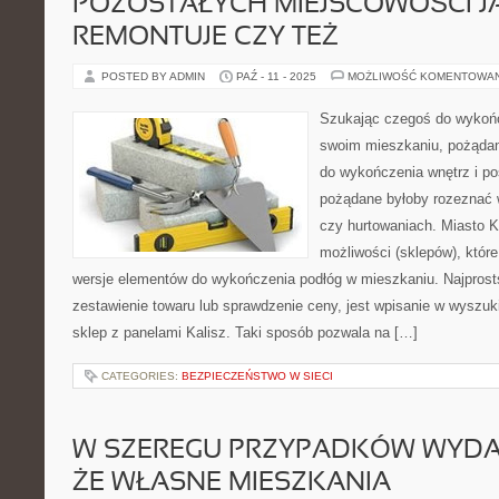
POZOSTAŁYCH MIEJSCOWOŚCI J
REMONTUJE CZY TEŻ
POSTED BY ADMIN
PAŹ - 11 - 2025
MOŻLIWOŚĆ KOMENTOWA
Szukając czegoś do wykońc
swoim mieszkaniu, pożąda
do wykończenia wnętrz i p
pożądane byłoby rozeznać 
czy hurtowaniach. Miasto Ka
możliwości (sklepów), któr
wersje elementów do wykończenia podłóg w mieszkaniu. Najpro
zestawienie towaru lub sprawdzenie ceny, jest wpisanie w wyszuki
sklep z panelami Kalisz. Taki sposób pozwala na […]
CATEGORIES:
BEZPIECZEŃSTWO W SIECI
W SZEREGU PRZYPADKÓW WYDAJ
ŻE WŁASNE MIESZKANIA