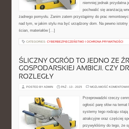
niemniej jednak przydatna j
pochwalić się aranżacją wn
żadnego pomysłu. Zanim zatem przystąpimy do prac remontowych
nad tym, w jakim stylu ma być urządzony dom. Na pewno istotny j
ścian, materiałów […]
CATEGORIES:
CYBERBEZPIECZEŃSTWO I OCHRONA PRYWATNOŚCI
ŚLICZNY OGRÓD TO JEDNO ZE Ź
GOSPODARSKIEJ AMBICJI. CZY D
ROZLEGŁY
POSTED BY ADMIN
PAŹ - 13 - 2025
MOŻLIWOŚĆ KOMENTOWA
Przeprowadzki rzeczy cenn
ogłosić parę słów na temat 
systemy tego rodzaju stają 
atrakcyjne oraz częściej s
przywykliśmy do tego, że s