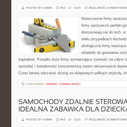
POSTED BY ADMIN
PAŹ - 13 - 2025
MOŻLIWOŚĆ KOMENTOWA
Nowoczesne firmy spożyw
firmy spożywcze perfekcyjni
dostosowują się do nich, w
wielu przypadkach dochodzi 
ekologiczne firmy tworzące
składniki do gotowania zost
kapitałowi. Ponadto duże firmy wytwarzające żywność na całym ś
sprzedaż i świadomość konsumencką swoim niesamowicie dopra
Coraz łatwiej odszukać dzisiaj na sklepowych półkach artykuły, k
CATEGORIES:
PRAWO I FORMALNOŚCI
SAMOCHODY ZDALNIE STEROWA
IDEALNA ZABAWKA DLA DZIECK
POSTED BY ADMIN
PAŹ - 13 - 2025
MOŻLIWOŚĆ KOMENTOWA