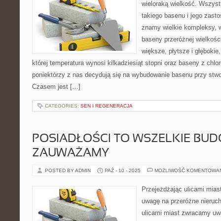
wieloraką wielkość. Wszys
takiego basenu i jego zast
znamy wielkie kompleksy, 
baseny przeróżnej wielkośc
większe, płytsze i głębokie
której temperatura wynosi kilkadziesiąt stopni oraz baseny z chl
poniektórzy z nas decydują się na wybudowanie basenu przy st
Czasem jest […]
CATEGORIES:
SEN I REGENERACJA
POSIADŁOŚCI TO WSZELKIE BUD
ZAUWAŻAMY
POSTED BY ADMIN
PAŹ - 10 - 2025
MOŻLIWOŚĆ KOMENTOWA
Przejeżdżając ulicami mia
uwagę na przeróżne nieruc
ulicami miast zwracamy uw