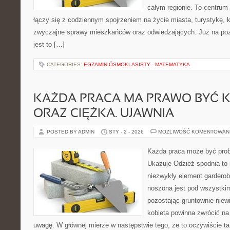
całym regionie. To centrum 
łączy się z codziennym spojrzeniem na życie miasta, turystykę, ku
zwyczajne sprawy mieszkańców oraz odwiedzających. Już na pozi
jest to […]
CATEGORIES:
EGZAMIN ÓSMOKLASISTY - MATEMATYKA
KAŻDA PRACA MA PRAWO BYĆ 
ORAZ CIĘŻKA. UJAWNIA
POSTED BY ADMIN
STY - 2 - 2026
MOŻLIWOŚĆ KOMENTOWAN
Każda praca może być prob
Ukazuje Odzież spodnia to
niezwykły element garderob
noszona jest pod wszystkim
pozostając gruntownie niew
kobieta powinna zwrócić na
uwagę. W głównej mierze w następstwie tego, że to oczywiście ta