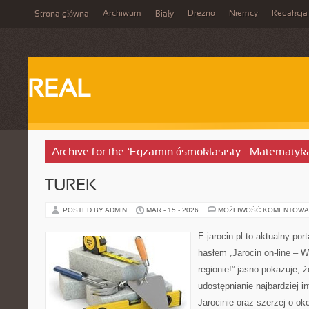
Archiwum
Drezno
Niemcy
Redakcja
Strona główna
Biały
REAL
Archive for the ‘Egzamin ósmoklasisty – Matematyk
TUREK
POSTED BY ADMIN
MAR - 15 - 2026
MOŻLIWOŚĆ KOMENTOWA
E-jarocin.pl to aktualny por
hasłem „Jarocin on-line – W
regionie!” jasno pokazuje, ż
udostępnianie najbardziej i
Jarocinie oraz szerzej o ok