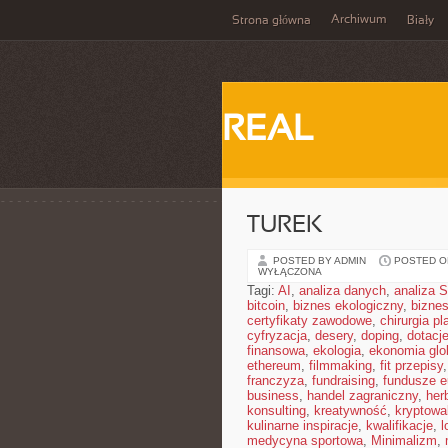
Archiwum
Strona główna
Biały
REAL
TUREK
POSTED BY ADMIN
POSTED ON
WYŁĄCZONA
Tagi:
AI
,
analiza danych
,
analiza
bitcoin
,
biznes ekologiczny
,
bizne
certyfikaty zawodowe
,
chirurgia p
cyfryzacja
,
desery
,
doping
,
dotacj
finansowa
,
ekologia
,
ekonomia glo
ethereum
,
filmmaking
,
fit przepisy
franczyza
,
fundraising
,
fundusze e
business
,
handel zagraniczny
,
her
konsulting
,
kreatywność
,
kryptowa
kulinarne inspiracje
,
kwalifikacje
,
l
medycyna sportowa
,
Minimalizm
,