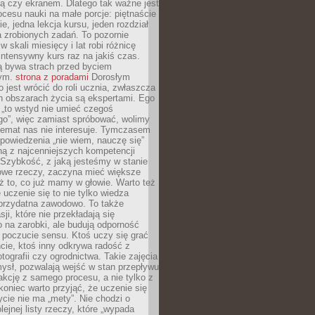
ą czy ekranem. Dlatego tak ważne jest
rocesu nauki na małe porcje: piętnaście
ie, jedna lekcja kursu, jeden rozdział
ka zrobionych zadań. To pozornie
 w skali miesięcy i lat robi różnicę
intensywny kurs raz na jakiś czas.
ą bywa strach przed byciem
cym.
strona z poradami
Dorosłym
o jest wrócić do roli ucznia, zwłaszcza
ch obszarach życia są ekspertami. Ego
 „to wstyd nie umieć czegoś
o”, więc zamiast spróbować, wolimy
temat nas nie interesuje. Tymczasem
powiedzenia „nie wiem, nauczę się”
dną z najcenniejszych kompetencji
 Szybkość, z jaką jesteśmy w stanie
owe rzeczy, zaczyna mieć większe
ż to, co już mamy w głowie. Warto też
 uczenie się to nie tylko wiedza
 przydatna zawodowo. To także
sji, które nie przekładają się
 na zarobki, ale budują odporność
 poczucie sensu. Ktoś uczy się grać
cie, ktoś inny odkrywa radość z
otografii czy ogrodnictwa. Takie zajęcia
ysł, pozwalają wejść w stan przepływu
fakcję z samego procesu, a nie tylko z
koniec warto przyjąć, że uczenie się
ycie nie ma „mety”. Nie chodzi o
lejnej listy rzeczy, które „wypada