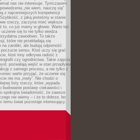
temat nas nie interesuje. Tymczasem
powiedzenia „nie wiem, nauczę się”
dną z najcenniejszych kompetencji
 Szybkość, z jaką jesteśmy w stanie
owe rzeczy, zaczyna mieć większe
ż to, co już mamy w głowie. Warto też
 uczenie się to nie tylko wiedza
 przydatna zawodowo. To także
sji, które nie przekładają się
 na zarobki, ale budują odporność
 poczucie sensu. Ktoś uczy się grać
cie, ktoś inny odkrywa radość z
otografii czy ogrodnictwa. Takie zajęcia
ysł, pozwalają wejść w stan przepływu
fakcję z samego procesu, a nie tylko z
koniec warto przyjąć, że uczenie się
ycie nie ma „mety”. Nie chodzi o
lejnej listy rzeczy, które „wypada
 o budowanie postawy ciekawości i
 To spokojna świadomość, że zawsze
czego nie wiemy – i że to dobrze, bo
ki temu świat pozostaje interesujący.