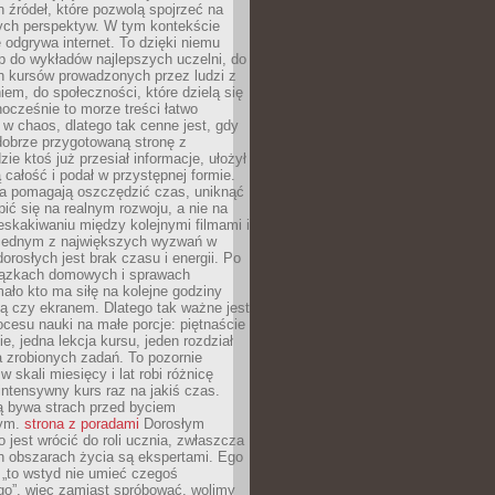
 źródeł, które pozwolą spojrzeć na
nych perspektyw. W tym kontekście
 odgrywa internet. To dzięki niemu
 do wykładów najlepszych uczelni, do
h kursów prowadzonych przez ludzi z
em, do społeczności, które dzielą się
ocześnie to morze treści łatwo
 w chaos, dlatego tak cenne jest, gdy
dobrze przygotowaną stronę z
zie ktoś już przesiał informacje, ułożył
ą całość i podał w przystępnej formie.
ca pomagają oszczędzić czas, uniknąć
pić się na realnym rozwoju, a nie na
eskakiwaniu między kolejnymi filmami i
 Jednym z największych wyzwań w
dorosłych jest brak czasu i energii. Po
iązkach domowych i sprawach
ało kto ma siłę na kolejne godziny
ą czy ekranem. Dlatego tak ważne jest
rocesu nauki na małe porcje: piętnaście
ie, jedna lekcja kursu, jeden rozdział
ka zrobionych zadań. To pozornie
 w skali miesięcy i lat robi różnicę
intensywny kurs raz na jakiś czas.
ą bywa strach przed byciem
cym.
strona z poradami
Dorosłym
o jest wrócić do roli ucznia, zwłaszcza
ch obszarach życia są ekspertami. Ego
 „to wstyd nie umieć czegoś
o”, więc zamiast spróbować, wolimy