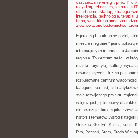
oszczędzanie energii
,
piwo
,
PR
,
p
recykling
,
rękodzieło
,
rekrutacja IT
smart home
,
startup
,
strategie wzr
inteligencja
,
technologie
,
terapia
,
u
firma
,
work-life balance
,
zarządza
zrównoważone budownictwo
,
zrów
E-jarocin.pl to aktualny portal, k
mieście i regionie!” jasno pokazuje
interesujących informacji o Jaroci
regionie. To centrum treści, w kt
miasta, turystykę, kulturę, wydar
odwiedzających. Już na poziomie s
rozbudowane centrum wiadomości, 
kategorie, kontakt, lista artykuł
stale rozwijanego projektu region
witryny jest jej terenowy charakte
ale pokazuje Jarocin jako część wi
historii i tematów. Wśród kategorii 
Gniezno, Gostyń, Kalisz, Konin, K
Piła, Poznań, Śrem, Środa Wielko