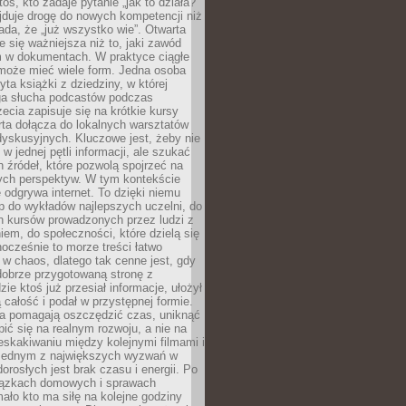
oś, kto zadaje pytanie „jak to działa?”
jduje drogę do nowych kompetencji niż
łada, że „już wszystko wie”. Otwarta
e się ważniejsza niż to, jaki zawód
 w dokumentach. W praktyce ciągłe
 może mieć wiele form. Jedna osoba
yta książki z dziedziny, w której
uga słucha podcastów podczas
zecia zapisuje się na krótkie kursy
rta dołącza do lokalnych warsztatów
yskusyjnych. Kluczowe jest, żeby nie
w jednej pętli informacji, ale szukać
 źródeł, które pozwolą spojrzeć na
nych perspektyw. W tym kontekście
 odgrywa internet. To dzięki niemu
 do wykładów najlepszych uczelni, do
h kursów prowadzonych przez ludzi z
em, do społeczności, które dzielą się
ocześnie to morze treści łatwo
 w chaos, dlatego tak cenne jest, gdy
dobrze przygotowaną stronę z
zie ktoś już przesiał informacje, ułożył
ą całość i podał w przystępnej formie.
ca pomagają oszczędzić czas, uniknąć
pić się na realnym rozwoju, a nie na
eskakiwaniu między kolejnymi filmami i
 Jednym z największych wyzwań w
dorosłych jest brak czasu i energii. Po
iązkach domowych i sprawach
ało kto ma siłę na kolejne godziny