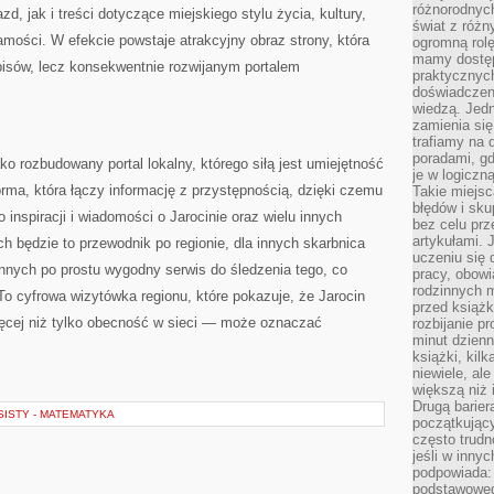
różnorodnych
d, jak i treści dotyczące miejskiego stylu życia, kultury,
świat z róż
żsamości. W efekcie powstaje atrakcyjny obraz strony, która
ogromną rolę
mamy dostęp
isów, lecz konsekwentnie rozwijanym portalem
praktycznyc
doświadczeni
wiedzą. Jedn
zamienia się
trafiamy na 
poradami, gd
ako rozbudowany portal lokalny, którego siłą jest umiejętność
je w logiczn
orma, która łączy informację z przystępnością, dzięki czemu
Takie miejs
błędów i sku
 inspiracji i wiadomości o Jarocinie oraz wielu innych
bez celu prz
artykułami.
h będzie to przewodnik po regionie, dla innych skarbnica
uczeniu się 
innych po prostu wygodny serwis do śledzenia tego, co
pracy, obow
rodzinnych m
 To cyfrowa wizytówka regionu, które pokazuje, że Jarocin
przed książk
ęcej niż tylko obecność w sieci — może oznaczać
rozbijanie p
minut dzienn
książki, kil
niewiele, ale
większą niż 
Drugą barier
ISTY - MATEMATYKA
początkują
często trudn
jeśli w inny
podpowiada:
podstawoweg