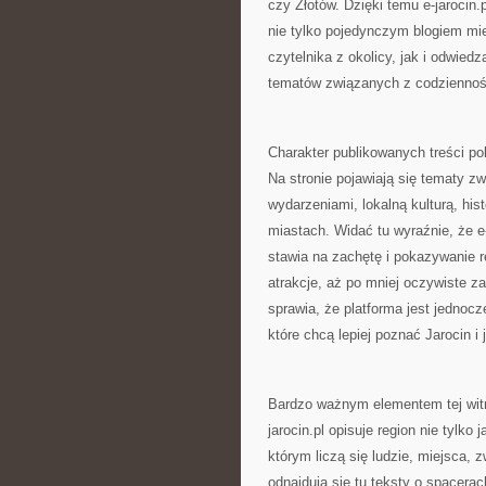
czy Złotów. Dzięki temu e-jarocin.
nie tylko pojedynczym blogiem mie
czytelnika z okolicy, jak i odwied
tematów związanych z codziennośc
Charakter publikowanych treści pok
Na stronie pojawiają się tematy z
wydarzeniami, lokalną kulturą, his
miastach. Widać tu wyraźnie, że e-
stawia na zachętę i pokazywanie r
atrakcje, aż po mniej oczywiste z
sprawia, że platforma jest jednoc
które chcą lepiej poznać Jarocin i 
Bardzo ważnym elementem tej witry
jarocin.pl opisuje region nie tylk
którym liczą się ludzie, miejsca, 
odnajdują się tu teksty o spacera