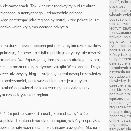
znać”, tylko
ch ciekawostkach. Taki kierunek redakcyjny buduje obraz
otwartości.
będzie coś, 
dziennego, autentycznego i jednocześnie pełnego
właśnie dzię
Jeszcze kilk
więc postrzegać jako regionalny portal, które pokazuje, że
szkoła, ewen
eczka wciąż kryją coś wartego odkrycia.
jednym zawo
ten scenari
znikają, poj
się w takim 
 strukturze serwisu obecna jest sekcja pytań użytkowników.
było specjal
podstawą. W
okazuje, że serwis nie tylko publikuje artykuły, ale również
którzy traktu
stały elemen
a odbiorców. Pojawiają się tam pytania o atrakcje, jeziora,
całe życie n
miejsca rodzinne czy nietypowe zakątki Wielkopolski. Dzięki
formalnych k
patrzenia n
więcej niż zwykły blog — staje się interaktywną bazą wiedzy.
do zadawania
u społeczności, ponieważ odbiorca nie jest tu tylko
niewiedzy. Kt
częściej zna
 szukać odpowiedzi na konkretne pytania związane z
ten, kto zak
postawa staj
ym czy odkrywaniem regionu.
wpisano nam
uczenie się
regularnie cz
pracuje, dr
ślić, że jest to serwis dla osób, które chcą być bliżej
spacerów, tr
online, czwa
kopolski. To internetowe okno na region, w którym spotykają
czy klubów d
zówki i tematy ważne dla mieszkańców oraz gości. Można tu
zamykać się 