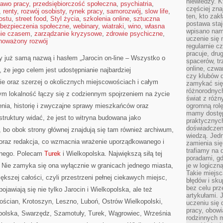
niewiedzy. Kt
rawo pracy
,
przedsiębiorczość społeczna
,
psychiatria
,
częściej zna
,
renty
,
rozwój osobisty
,
rynek pracy
,
samorozwój
,
slow life
,
ten, kto zak
ostu
,
street food
,
Styl życia
,
szkolenia online
,
sztuczna
postawa staj
bezpieczenia społeczne
,
webinary
,
wiatraki
,
wino
,
własna
wpisano nam
nie czasem
,
zarządzanie kryzysowe
,
zdrowie psychiczne
,
uczenie się
noważony rozwój
regularnie cz
pracuje, dr
tóry już samą nazwą i hasłem „Jarocin on-line – Wszystko o
spacerów, tr
online, czwa
, że jego celem jest udostępnianie najbardziej
czy klubów d
nie oraz szerzej o okolicznych miejscowościach i całym
zamykać się 
różnorodnych
órym lokalność łączy się z codziennym spojrzeniem na życie
świat z róż
zenia, historię i zwyczajne sprawy mieszkańców oraz
ogromną rolę
mamy dostęp
truktury widać, że jest to witryna budowana jako
praktycznyc
doświadczeni
bo obok strony głównej znajdują się tam również archiwum,
wiedzą. Jedn
ów oraz redakcja, co wzmacnia wrażenie uporządkowanego i
zamienia się
trafiamy na 
alnego. Polecam
Turek
i Wielkopolska. Największą siłą tej
poradami, gd
r. Nie zamyka się ona wyłącznie w granicach jednego miasta,
je w logiczn
Takie miejs
ększej całości, czyli przestrzeni pełnej ciekawych miejsc,
błędów i sku
bez celu prz
pojawiają się nie tylko Jarocin i Wielkopolska, ale też
artykułami.
ościan, Krotoszyn, Leszno, Luboń, Ostrów Wielkopolski,
uczeniu się 
pracy, obow
polska, Swarzędz, Szamotuły, Turek, Wągrowiec, Września
rodzinnych m