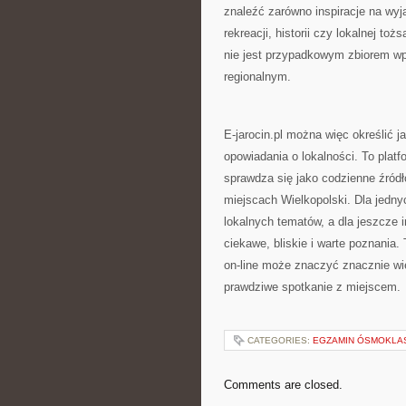
znaleźć zarówno inspiracje na wyjaz
rekreacji, historii czy lokalnej to
nie jest przypadkowym zbiorem wp
regionalnym.
E-jarocin.pl można więc określić j
opowiadania o lokalności. To platf
sprawdza się jako codzienne źródło
miejscach Wielkopolski. Dla jednyc
lokalnych tematów, a dla jeszcze 
ciekawe, bliskie i warte poznania.
on-line może znaczyć znacznie wi
prawdziwe spotkanie z miejscem.
CATEGORIES:
EGZAMIN ÓSMOKLAS
Comments are closed.