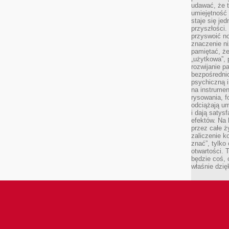
udawać, że 
umiejętność 
staje się je
przyszłości.
przyswoić n
znaczenie ni
pamiętać, że
„użytkowa”,
rozwijanie pa
bezpośrednio
psychiczną i
na instrumen
rysowania, f
odciążają um
i dają satys
efektów. Na 
przez całe ż
zaliczenie ko
znać”, tylko
otwartości.
będzie coś, 
właśnie dzię