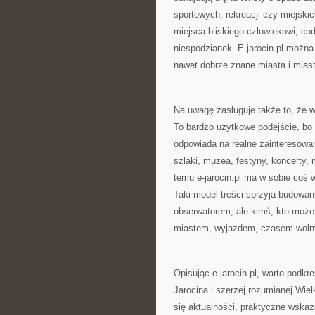
sportowych, rekreacji czy miejski
miejsca bliskiego człowiekowi, co
niespodzianek. E-jarocin.pl można 
nawet dobrze znane miasta i miast
Na uwagę zasługuje także to, że w
To bardzo użytkowe podejście, bo p
odpowiada na realne zainteresowani
szlaki, muzea, festyny, koncerty, 
temu e-jarocin.pl ma w sobie coś 
Taki model treści sprzyja budowani
obserwatorem, ale kimś, kto może
miastem, wyjazdem, czasem woln
Opisując e-jarocin.pl, warto podkre
Jarocina i szerzej rozumianej Wiel
się aktualności, praktyczne wska