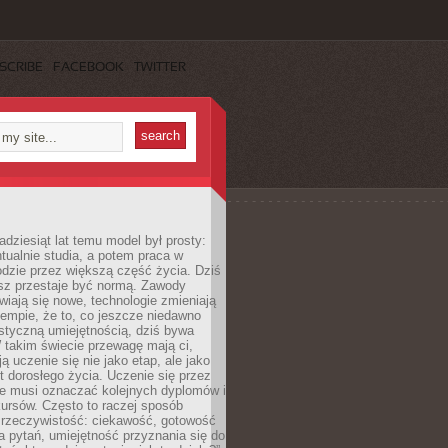
SCRIBE
FACEBOOK
TWITTER
adziesiąt lat temu model był prosty:
tualnie studia, a potem praca w
dzie przez większą część życia. Dziś
usz przestaje być normą. Zawody
awiają się nowe, technologie zmieniają
tempie, że to, co jeszcze niedawno
istyczną umiejętnością, dziś bywa
 takim świecie przewagę mają ci,
ją uczenie się nie jako etap, ale jako
t dorosłego życia. Uczenie się przez
ie musi oznaczać kolejnych dyplomów i
ursów. Często to raczej sposób
a rzeczywistość: ciekawość, gotowość
 pytań, umiejętność przyznania się do