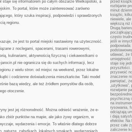
pl staje się informatorem po całym obszarze Wielkopolski, a
przed książk
rozbijanie p
jskim. To portal, które może zainteresować zarówno
minut dzienn
książki, kil
zającego, który szuka inspiracji, podpowiedzi i sprawdzonych
niewiele, ale
ią regionu.
większą niż 
Drugą barier
początkują
często trudn
jeśli w inny
azuje, że jest to portal miejski nastawiony na użyteczność.
podpowiada:
wiązane z noclegami, spacerami, trasami rowerowymi,
podstawoweg
udawać, że 
torią, kulinariami, aktywnością fizyczną i ciekawostkami o
umiejętność 
jarocin.pl nie ogranicza się do suchych informacji, lecz
staje się je
przyszłości.
egionu z wielu stron: od miejsc na weekend, przez lokalne
przyswoić n
znaczenie ni
akątki i codzienne doświadczenia mieszkańców. Taki model
pamiętać, że
ześnie bazą wiedzy, ale też źródłem pomysłów dla osób,
„użytkowa”,
rozwijanie pa
jego otoczenie.
bezpośrednio
psychiczną i
na instrumen
rysowania, f
ny jest jej różnorodność. Można odnieść wrażenie, że e-
odciążają um
i dają satys
o jako zbiór punktów na mapie, ale jako żywy organizm, w
efektów. Na 
zwyczaje, wydarzenia i emocje. To właśnie dlatego dobrze
przez całe ż
zaliczenie ko
ch, naturze, zabytkach, lokalnych smakach, wydarzeniach