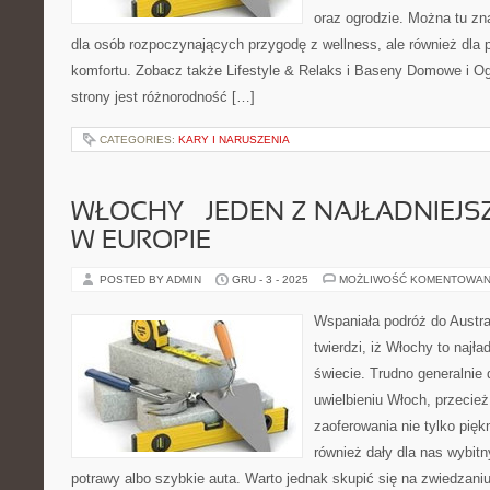
oraz ogrodzie. Można tu z
dla osób rozpoczynających przygodę z wellness, ale również dl
komfortu. Zobacz także Lifestyle & Relaks i Baseny Domowe i Og
strony jest różnorodność […]
CATEGORIES:
KARY I NARUSZENIA
WŁOCHY – JEDEN Z NAJŁADNIEJ
W EUROPIE
POSTED BY ADMIN
GRU - 3 - 2025
MOŻLIWOŚĆ KOMENTOWAN
Wspaniała podróż do Austra
twierdzi, iż Włochy to najła
świecie. Trudno generalnie
uwielbieniu Włoch, przecie
zaoferowania nie tylko pięk
również dały dla nas wybit
potrawy albo szybkie auta. Warto jednak skupić się na zwiedzaniu