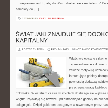
rozwiązaniem jest to, aby do Włoch dostać się samolotem. Z Polsk
samoloty do […]
CATEGORIES:
KARY I NARUSZENIA
ŚWIAT JAKI ZNAJDUJE SIĘ DOOK
KAPITALNY
POSTED BY ADMIN
PAŹ - 14 - 2025
MOŻLIWOŚĆ KOMENTOWA
Właściwie opisane szkolne 
zaprezentowane szkolne tro
zawsze motywują uczniów 
interesujące gabloty dostęp
pewnością dodadzą wdzięku
przyciągną uwagę każdego
człowieka. W ostatnim czasie w szkołach dostrzega się większe 
wnętrz. Pojawiają się nowsze i przestronniejsze gabloty na pucha
osiągnięcia. Dzięki gablotom dostępnym w stworzonym przez nas