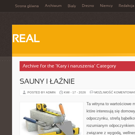
Archiwum
Drezno
Niemcy
Redakcja
Strona główna
Biały
REAL
Archive for the ‘Kary i naruszenia’ Category
SAUNY I ŁAŹNIE
POSTED BY ADMIN
KWI - 17 - 2026
MOŻLIWOŚĆ KOMENTOWA
Ta witryna to wartościowe m
które interesują się domow
odpoczynku, strefą bąbelko
rozumianym odpoczynkiem. 
związane z wygodą, wellne