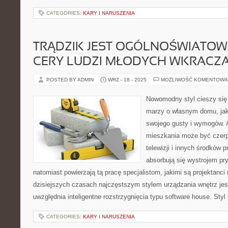
CATEGORIES:
KARY I NARUSZENIA
TRĄDZIK JEST OGÓLNOŚWIATO
CERY LUDZI MŁODYCH WKRACZ
POSTED BY ADMIN
WRZ - 18 - 2025
MOŻLIWOŚĆ KOMENTOWA
Nowomodny styl cieszy się
marzy o własnym domu, jak
swojego gusty i wymogów. 
mieszkania może być czerpa
telewizji i innych środków 
absorbują się wystrojem pr
natomiast powierzają tą pracę specjalistom, jakimi są projektanc
dzisiejszych czasach najczęstszym stylem urządzania wnętrz jes
uwzględnia inteligentne rozstrzygnięcia typu software house. Styl
CATEGORIES:
KARY I NARUSZENIA