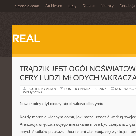
Archiwum
Drezno
Niemcy
Redakcja
Strona główna
Biały
REAL
TRĄDZIK JEST OGÓLNOŚWIATO
CERY LUDZI MŁODYCH WKRACZ
POSTED BY ADMIN
POSTED ON WRZ - 18 - 2025
MOŻLIWOŚĆ 
WYŁĄCZONA
Nowomodny styl cieszy się chwilowo olbrzymią
Każdy marzy o własnym domu, jaki może urządzić według swoje
Aranżacja wnętrza swojego mieszkania może być czerpana z gazet, 
innych środków przekazu. Jedni sami absorbują się wystrojem pr