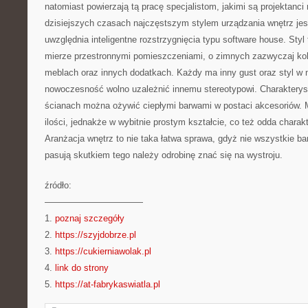
natomiast powierzają tą pracę specjalistom, jakimi są projektanc
dzisiejszych czasach najczęstszym stylem urządzania wnętrz jes
uwzględnia inteligentne rozstrzygnięcia typu software house. Styl
mierze przestronnymi pomieszczeniami, o zimnych zazwyczaj kol
meblach oraz innych dodatkach. Każdy ma inny gust oraz styl w 
nowoczesność wolno uzależnić innemu stereotypowi. Charaktery
ścianach można ożywić ciepłymi barwami w postaci akcesoriów.
ilości, jednakże w wybitnie prostym kształcie, co też odda chara
Aranżacja wnętrz to nie taka łatwa sprawa, gdyż nie wszystkie ba
pasują skutkiem tego należy odrobinę znać się na wystroju.
źródło:
———————————
1.
poznaj szczegóły
2.
https://szyjdobrze.pl
3.
https://cukierniawolak.pl
4.
link do strony
5.
https://at-fabrykaswiatla.pl