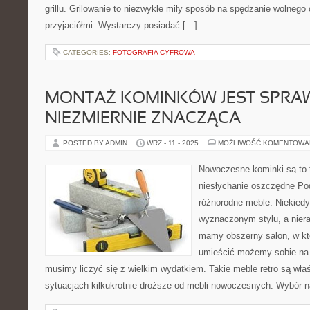
grillu. Grilowanie to niezwykle miły sposób na spędzanie wolnego 
przyjaciółmi. Wystarczy posiadać […]
CATEGORIES:
FOTOGRAFIA CYFROWA
MONTAŻ KOMINKÓW JEST SPRA
NIEZMIERNIE ZNACZĄCA
POSTED BY ADMIN
WRZ - 11 - 2025
MOŻLIWOŚĆ KOMENTOWA
Nowoczesne kominki są to t
niesłychanie oszczędne Po
różnorodne meble. Niekied
wyznaczonym stylu, a nieraz
mamy obszerny salon, w k
umieścić możemy sobie na 
musimy liczyć się z wielkim wydatkiem. Takie meble retro są wła
sytuacjach kilkukrotnie droższe od mebli nowoczesnych. Wybór na