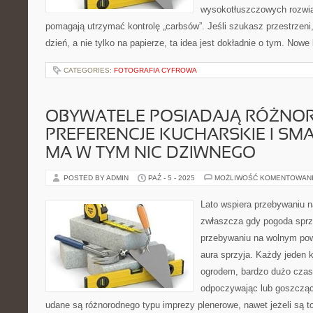
wysokotłuszczowych rozwią
pomagają utrzymać kontrolę „carbsów”. Jeśli szukasz przestrzeni,
dzień, a nie tylko na papierze, ta idea jest dokładnie o tym. Nowe 
CATEGORIES:
FOTOGRAFIA CYFROWA
OBYWATELE POSIADAJĄ RÓŻNO
PREFERENCJE KUCHARSKIE I SM
MA W TYM NIC DZIWNEGO
POSTED BY ADMIN
PAŹ - 5 - 2025
MOŻLIWOŚĆ KOMENTOWAN
Lato wspiera przebywaniu n
zwłaszcza gdy pogoda sprzy
przebywaniu na wolnym pow
aura sprzyja. Każdy jeden
ogrodem, bardzo dużo cza
odpoczywając lub goszcząc 
udane są różnorodnego typu imprezy plenerowe, nawet jeżeli są t