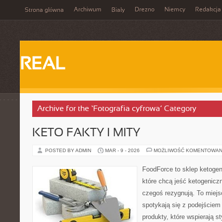
Archiwum
Drezno
Niemcy
Redakcja
Strona główna
Biały
REAL
Archive for the ‘Fotografia cyfrowa’ Category
KETO FAKTY I MITY
POSTED BY ADMIN
MAR - 9 - 2026
MOŻLIWOŚĆ KOMENTOWAN
FoodForce to sklep ketogen
które chcą jeść ketogeniczn
czegoś rezygnują. To miej
spotykają się z podejście
produkty, które wspierają st