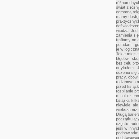
różnorodnych
świat z róż
ogromną rolę
mamy dostęp
praktycznyc
doświadczeni
wiedzą. Jedn
zamienia się
trafiamy na 
poradami, gd
je w logiczn
Takie miejs
błędów i sku
bez celu prz
artykułami.
uczeniu się 
pracy, obow
rodzinnych m
przed książk
rozbijanie p
minut dzienn
książki, kil
niewiele, ale
większą niż 
Drugą barier
początkują
często trudn
jeśli w inny
podpowiada:
podstawoweg