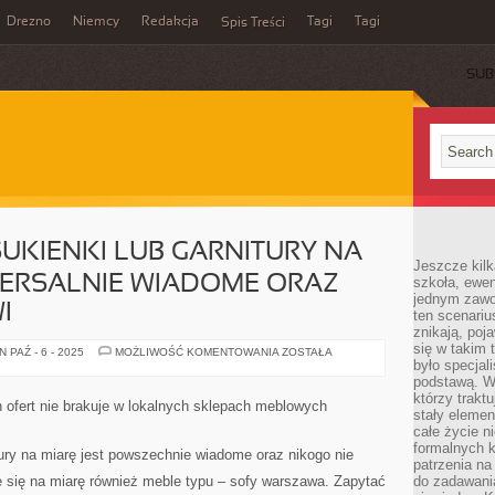
Drezno
Niemcy
Redakcja
Tagi
Tagi
Spis Treści
SUB
SUKIENKI LUB GARNITURY NA
Jeszcze kilk
WERSALNIE WIADOME ORAZ
szkoła, ewen
jednym zawo
I
ten scenari
znikają, poj
się w takim 
TO,
 PAŹ - 6 - 2025
MOŻLIWOŚĆ KOMENTOWANIA
ZOSTAŁA
ŻE
było specjal
SZYJEMY
podstawą. W
SUKIENKI
którzy traktu
LUB
ch ofert nie brakuje w lokalnych sklepach meblowych
GARNITURY
stały elemen
NA
całe życie n
MIARĘ
formalnych k
JEST
tury na miarę jest powszechnie wiadome oraz nikogo nie
UNIWERSALNIE
patrzenia n
WIADOME
e się na miarę również meble typu – sofy warszawa. Zapytać
do zadawania
ORAZ