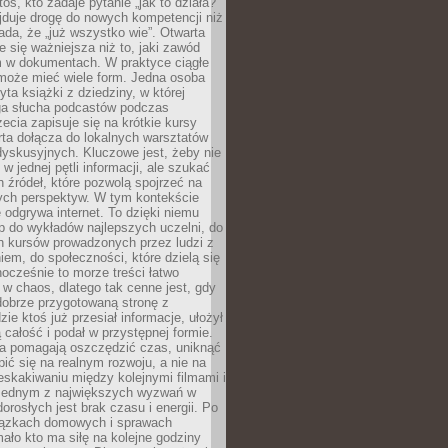
oś, kto zadaje pytanie „jak to działa?”
jduje drogę do nowych kompetencji niż
łada, że „już wszystko wie”. Otwarta
e się ważniejsza niż to, jaki zawód
 w dokumentach. W praktyce ciągłe
 może mieć wiele form. Jedna osoba
yta książki z dziedziny, w której
uga słucha podcastów podczas
zecia zapisuje się na krótkie kursy
rta dołącza do lokalnych warsztatów
yskusyjnych. Kluczowe jest, żeby nie
w jednej pętli informacji, ale szukać
 źródeł, które pozwolą spojrzeć na
nych perspektyw. W tym kontekście
 odgrywa internet. To dzięki niemu
 do wykładów najlepszych uczelni, do
h kursów prowadzonych przez ludzi z
em, do społeczności, które dzielą się
ocześnie to morze treści łatwo
 w chaos, dlatego tak cenne jest, gdy
dobrze przygotowaną stronę z
zie ktoś już przesiał informacje, ułożył
ą całość i podał w przystępnej formie.
ca pomagają oszczędzić czas, uniknąć
pić się na realnym rozwoju, a nie na
eskakiwaniu między kolejnymi filmami i
 Jednym z największych wyzwań w
dorosłych jest brak czasu i energii. Po
iązkach domowych i sprawach
ało kto ma siłę na kolejne godziny