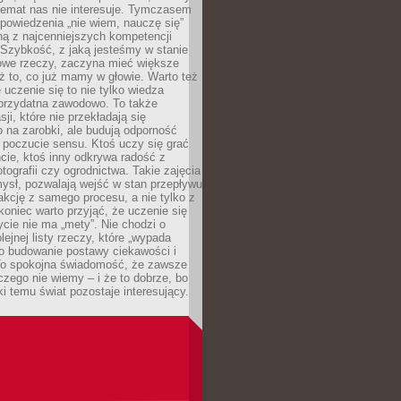
temat nas nie interesuje. Tymczasem
powiedzenia „nie wiem, nauczę się”
dną z najcenniejszych kompetencji
 Szybkość, z jaką jesteśmy w stanie
owe rzeczy, zaczyna mieć większe
ż to, co już mamy w głowie. Warto też
 uczenie się to nie tylko wiedza
 przydatna zawodowo. To także
sji, które nie przekładają się
 na zarobki, ale budują odporność
 poczucie sensu. Ktoś uczy się grać
cie, ktoś inny odkrywa radość z
otografii czy ogrodnictwa. Takie zajęcia
ysł, pozwalają wejść w stan przepływu
fakcję z samego procesu, a nie tylko z
koniec warto przyjąć, że uczenie się
ycie nie ma „mety”. Nie chodzi o
lejnej listy rzeczy, które „wypada
 o budowanie postawy ciekawości i
 To spokojna świadomość, że zawsze
czego nie wiemy – i że to dobrze, bo
ki temu świat pozostaje interesujący.