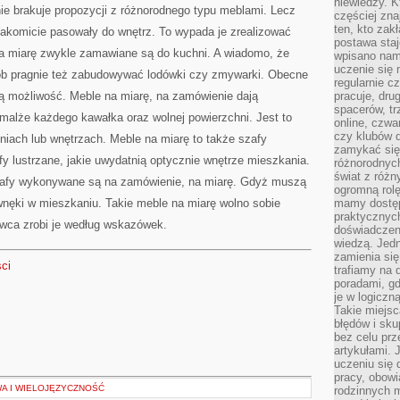
niewiedzy. Kt
NIKOGO
ie brakuje propozycji z różnorodnego typu meblami. Lecz
NIE
częściej zna
DZIWI
ten, kto zak
akomicie pasowały do wnętrz. To wypada je zrealizować
postawa staj
 na miarę zwykle zamawiane są do kuchni. A wiadomo, że
wpisano nam
uczenie się
sób pragnie też zabudowywać lodówki czy zmywarki. Obecne
regularnie cz
ą możliwość. Meble na miarę, na zamówienie dają
pracuje, dr
spacerów, tr
alże każdego kawałka oraz wolnej powierzchni. Jest to
online, czwa
czy klubów d
iach lub wnętrzach. Meble na miarę to także szafy
zamykać się 
 lustrzane, jakie uwydatnią optycznie wnętrze mieszkania.
różnorodnych
świat z róż
 szafy wykonywane są na zamówienie, na miarę. Gdyż muszą
ogromną rolę
wnęki w mieszkaniu. Takie meble na miarę wolno sobie
mamy dostęp
praktycznyc
ca zrobi je według wskazówek.
doświadczeni
wiedzą. Jedn
zamienia się
sci
trafiamy na 
poradami, gd
je w logiczn
Takie miejs
błędów i sku
bez celu prz
artykułami.
uczeniu się 
pracy, obow
A I WIELOJĘZYCZNOŚĆ
rodzinnych m