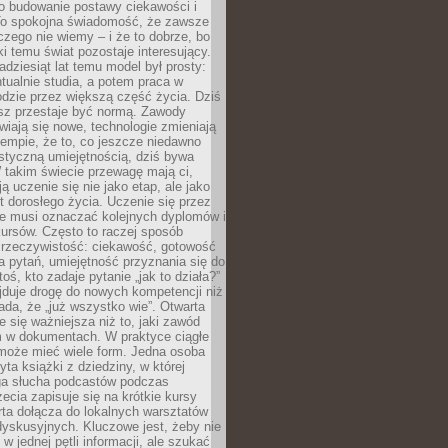
 o budowanie postawy ciekawości i
 To spokojna świadomość, że zawsze
czego nie wiemy – i że to dobrze, bo
ki temu świat pozostaje interesujący.
adziesiąt lat temu model był prosty:
tualnie studia, a potem praca w
dzie przez większą część życia. Dziś
usz przestaje być normą. Zawody
awiają się nowe, technologie zmieniają
tempie, że to, co jeszcze niedawno
istyczną umiejętnością, dziś bywa
 takim świecie przewagę mają ci,
ją uczenie się nie jako etap, ale jako
t dorosłego życia. Uczenie się przez
ie musi oznaczać kolejnych dyplomów i
ursów. Często to raczej sposób
a rzeczywistość: ciekawość, gotowość
 pytań, umiejętność przyznania się do
oś, kto zadaje pytanie „jak to działa?”
jduje drogę do nowych kompetencji niż
łada, że „już wszystko wie”. Otwarta
e się ważniejsza niż to, jaki zawód
 w dokumentach. W praktyce ciągłe
 może mieć wiele form. Jedna osoba
yta książki z dziedziny, w której
uga słucha podcastów podczas
zecia zapisuje się na krótkie kursy
rta dołącza do lokalnych warsztatów
yskusyjnych. Kluczowe jest, żeby nie
w jednej pętli informacji, ale szukać