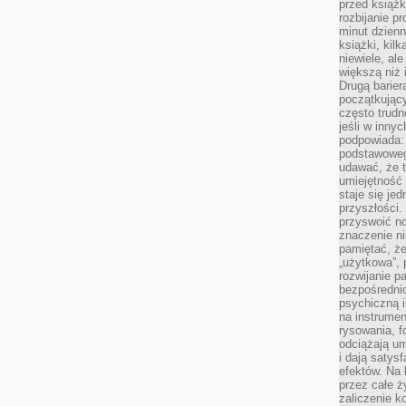
przed książk
rozbijanie p
minut dzienn
książki, kil
niewiele, ale
większą niż 
Drugą barier
początkują
często trudn
jeśli w inny
podpowiada:
podstawoweg
udawać, że 
umiejętność 
staje się je
przyszłości.
przyswoić n
znaczenie ni
pamiętać, że
„użytkowa”,
rozwijanie pa
bezpośrednio
psychiczną i
na instrumen
rysowania, f
odciążają um
i dają satys
efektów. Na 
przez całe ż
zaliczenie ko