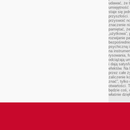
udawać, że 
umiejętność 
staje się je
przyszłości.
przyswoić n
znaczenie ni
pamiętać, że
„użytkowa”,
rozwijanie pa
bezpośrednio
psychiczną i
na instrumen
rysowania, f
odciążają um
i dają satys
efektów. Na 
przez całe ż
zaliczenie ko
znać”, tylko
otwartości.
będzie coś, 
właśnie dzię