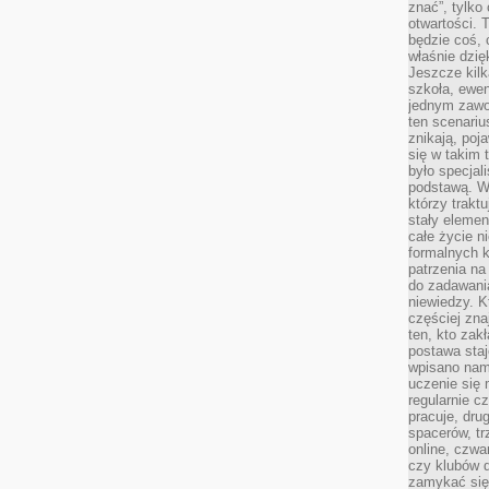
znać”, tylko
otwartości.
będzie coś, 
właśnie dzię
Jeszcze kilk
szkoła, ewen
jednym zawo
ten scenari
znikają, poj
się w takim 
było specjal
podstawą. W
którzy traktu
stały elemen
całe życie n
formalnych k
patrzenia n
do zadawania
niewiedzy. Kt
częściej zna
ten, kto zak
postawa staj
wpisano nam
uczenie się
regularnie cz
pracuje, dr
spacerów, tr
online, czwa
czy klubów d
zamykać się 