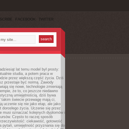
SCRIBE
FACEBOOK
TWITTER
adziesiąt lat temu model był prosty:
tualnie studia, a potem praca w
dzie przez większą część życia. Dziś
usz przestaje być normą. Zawody
awiają się nowe, technologie zmieniają
tempie, że to, co jeszcze niedawno
istyczną umiejętnością, dziś bywa
 takim świecie przewagę mają ci,
ją uczenie się nie jako etap, ale jako
t dorosłego życia. Uczenie się przez
ie musi oznaczać kolejnych dyplomów i
ursów. Często to raczej sposób
a rzeczywistość: ciekawość, gotowość
 pytań, umiejętność przyznania się do