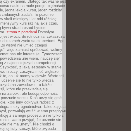
ą czy ekranem. Dlatego tak ważne jest
rocesu nauki na małe porcje: piętnaście
ie, jedna lekcja kursu, jeden rozdział
ka zrobionych zadań. To pozornie
 w skali miesięcy i lat robi różnicę
intensywny kurs raz na jakiś czas.
ą bywa strach przed byciem
cym.
strona z poradami
Dorosłym
o jest wrócić do roli ucznia, zwłaszcza
ch obszarach życia są ekspertami. Ego
 „to wstyd nie umieć czegoś
o”, więc zamiast spróbować, wolimy
temat nas nie interesuje. Tymczasem
powiedzenia „nie wiem, nauczę się”
dną z najcenniejszych kompetencji
 Szybkość, z jaką jesteśmy w stanie
owe rzeczy, zaczyna mieć większe
ż to, co już mamy w głowie. Warto też
 uczenie się to nie tylko wiedza
 przydatna zawodowo. To także
sji, które nie przekładają się
 na zarobki, ale budują odporność
 poczucie sensu. Ktoś uczy się grać
cie, ktoś inny odkrywa radość z
otografii czy ogrodnictwa. Takie zajęcia
ysł, pozwalają wejść w stan przepływu
fakcję z samego procesu, a nie tylko z
koniec warto przyjąć, że uczenie się
ycie nie ma „mety”. Nie chodzi o
lejnej listy rzeczy, które „wypada