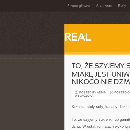
Archiwum
Strona główna
Biały
REAL
TO, ŻE SZYJEMY 
MIARĘ JEST UNI
NIKOGO NIE DZIW
POSTED BY ADMIN
POSTED ON
WYŁĄCZONA
Krzesła, stoły sofy, kanapy. Taki
To, że szyjemy sukienki lub garni
dziwi. W ostatnich latach wykonuj