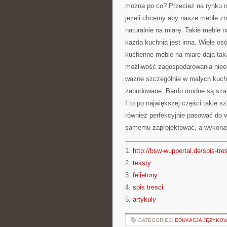
można po co? Przecież na rynku n
jeżeli chcemy aby nasze meble zn
naturalnie na miarę. Takie meble
każda kuchnia jest inna. Wiele o
kuchenne meble na miarę dają tak
możliwość zagospodarowania nieom
ważne szczególnie w małych kuchn
zabudowane. Bardo modne są szafy
I to po największej części takie
również perfekcyjnie pasować do 
samemu zaprojektować, a wykonaw
1.
http://bsw-wuppertal.de/spis-tre
2.
teksty
3.
felietony
4.
spis tresci
5.
artykuly
CATEGORIES:
EDUKACJA JĘZYKOW