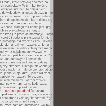
 źródeł, które pozwolą spojrzeć na
nych perspektyw. W tym kontekście
 odgrywa internet. To dzięki niemu
 do wykładów najlepszych uczelni, do
h kursów prowadzonych przez ludzi z
em, do społeczności, które dzielą się
ocześnie to morze treści łatwo
 w chaos, dlatego tak cenne jest, gdy
dobrze przygotowaną stronę z
zie ktoś już przesiał informacje, ułożył
ą całość i podał w przystępnej formie.
ca pomagają oszczędzić czas, uniknąć
pić się na realnym rozwoju, a nie na
eskakiwaniu między kolejnymi filmami i
 Jednym z największych wyzwań w
dorosłych jest brak czasu i energii. Po
iązkach domowych i sprawach
ało kto ma siłę na kolejne godziny
ą czy ekranem. Dlatego tak ważne jest
rocesu nauki na małe porcje: piętnaście
ie, jedna lekcja kursu, jeden rozdział
ka zrobionych zadań. To pozornie
 w skali miesięcy i lat robi różnicę
intensywny kurs raz na jakiś czas.
ą bywa strach przed byciem
cym.
strona z poradami
Dorosłym
o jest wrócić do roli ucznia, zwłaszcza
ch obszarach życia są ekspertami. Ego
 „to wstyd nie umieć czegoś
o”, więc zamiast spróbować, wolimy