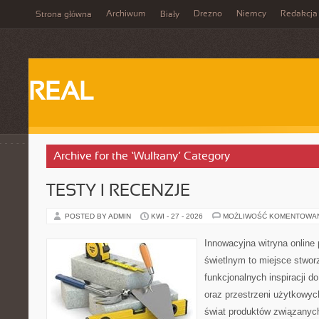
Archiwum
Drezno
Niemcy
Redakcja
Strona główna
Biały
REAL
Archive for the ‘Wulkany’ Category
TESTY I RECENZJE
POSTED BY ADMIN
KWI - 27 - 2026
MOŻLIWOŚĆ KOMENTOWA
Innowacyjna witryna onlin
świetlnym to miejsce stwor
funkcjonalnych inspiracji d
oraz przestrzeni użytkowyc
świat produktów związanych