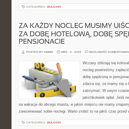
CATEGORIES:
WULKANY
ZA KAŻDY NOCLEG MUSIMY UIŚC
ZA DOBĘ HOTELOWĄ, DOBĘ SP
PENSJONACIE
POSTED BY ADMIN
WRZ - 3 - 2025
MOŻLIWOŚĆ KOMENTOWAN
Wczasy zbliżają się kolosa
nocleg powinniśmy zapłacić
dobę spędzoną w pensjonaci
zdarza się, ze mamy się u
zatrzymać. W owym czasie
jakichkolwiek opłat. Jeśli 
na wakacje do obcego miasta, w jakim miejscu nie mamy znajom
zarezerwować sobie noclegi. Warto zrobić to na jakiś czas przed
CATEGORIES:
WULKANY