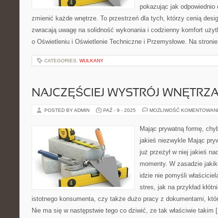
pokazując jak odpowiednio 
zmienić każde wnętrze. To przestrzeń dla tych, którzy cenią desi
zwracają uwagę na solidność wykonania i codzienny komfort użyt
o Oświetleniu i Oświetlenie Techniczne i Przemysłowe. Na stron
CATEGORIES:
WULKANY
NAJCZĘŚCIEJ WYSTRÓJ WNĘTRZ
POSTED BY ADMIN
PAŹ - 9 - 2025
MOŻLIWOŚĆ KOMENTOWAN
Mając prywatną formę, chyb
jakieś niezwykle Mając pr
już przeżył w niej jakieś n
momenty. W zasadzie jakik
idzie nie pomyśli właścicie
stres, jak na przykład kłótn
istotnego konsumenta, czy także dużo pracy z dokumentami, która 
Nie ma się w następstwie tego co dziwić, ze tak właściwie takim 