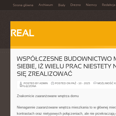
Archiwum
Drezno
Niemcy
Redakcja
Strona główna
Biały
REAL
WSPÓŁCZESNE BUDOWNICTWO 
SIEBIE, IŻ WIELU PRAC NIESTETY
SIĘ ZREALIZOWAĆ
POSTED BY ADMIN
POSTED ON PAŹ - 10 - 2025
MOŻLIWOŚĆ 
WYŁĄCZONA
Znakomicie zaaranżowane wnętrza domu
Nienagannie zaaranżowane wnętrza mieszkania to w głównej mierz
kontrastach oraz nietypowych połączeniach, ale nie przekraczają