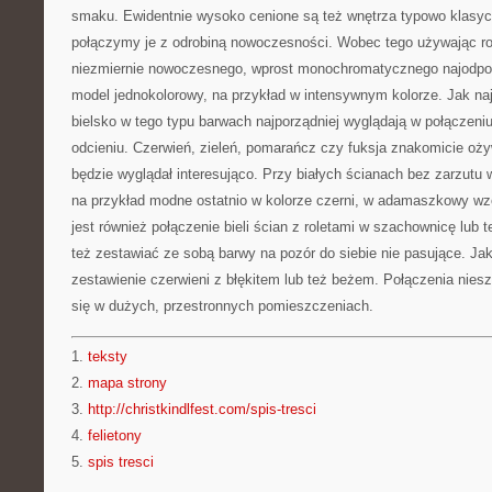
smaku. Ewidentnie wysoko cenione są też wnętrza typowo klasyczn
połączymy je z odrobiną nowoczesności. Wobec tego używając rol
niezmiernie nowoczesnego, wprost monochromatycznego najodpowi
model jednokolorowy, na przykład w intensywnym kolorze. Jak najba
bielsko w tego typu barwach najporządniej wyglądają w połączen
odcieniu. Czerwień, zieleń, pomarańcz czy fuksja znakomicie ożyw
będzie wyglądał interesująco. Przy białych ścianach bez zarzutu 
na przykład modne ostatnio w kolorze czerni, w adamaszkowy 
jest również połączenie bieli ścian z roletami w szachownicę lub
też zestawiać ze sobą barwy na pozór do siebie nie pasujące. J
zestawienie czerwieni z błękitem lub też beżem. Połączenia nie
się w dużych, przestronnych pomieszczeniach.
1.
teksty
2.
mapa strony
3.
http://christkindlfest.com/spis-tresci
4.
felietony
5.
spis tresci