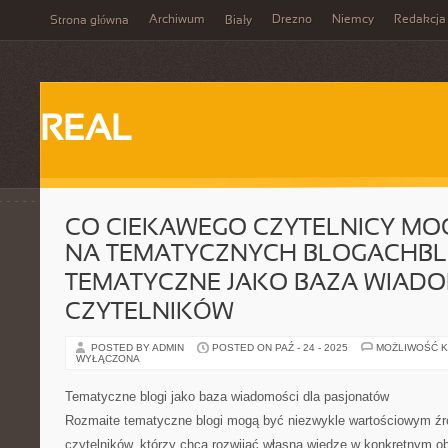
Archiwum
Drezno
Niemcy
Redakcja
Strona główna
Biały
REAL
CO CIEKAWEGO CZYTELNICY MO
NA TEMATYCZNYCH BLOGACHBL
TEMATYCZNE JAKO BAZA WIADO
CZYTELNIKÓW
POSTED BY ADMIN
POSTED ON PAŹ - 24 - 2025
MOŻLIWOŚĆ 
WYŁĄCZONA
Tematyczne blogi jako baza wiadomości dla pasjonatów
Rozmaite tematyczne blogi mogą być niezwykle wartościowym źró
czytelników, którzy chcą rozwijać własną wiedzę w konkretnym obs