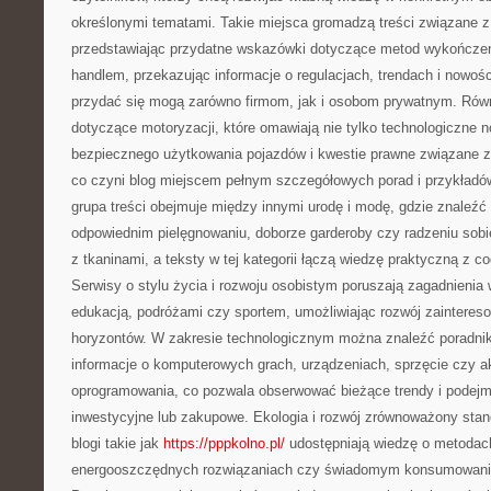
określonymi tematami. Takie miejsca gromadzą treści związane 
przedstawiając przydatne wskazówki dotyczące metod wykończenia
handlem, przekazując informacje o regulacjach, trendach i nowoś
przydać się mogą zarówno firmom, jak i osobom prywatnym. Rów
dotyczące motoryzacji, które omawiają nie tylko technologiczne n
bezpiecznego użytkowania pojazdów i kwestie prawne związane z 
co czyni blog miejscem pełnym szczegółowych porad i przykładó
grupa treści obejmuje między innymi urodę i modę, gdzie znaleź
odpowiednim pielęgnowaniu, doborze garderoby czy radzeniu sob
z tkaninami, a teksty w tej kategorii łączą wiedzę praktyczną z c
Serwisy o stylu życia i rozwoju osobistym poruszają zagadnienia 
edukacją, podróżami czy sportem, umożliwiając rozwój zainteres
horyzontów. W zakresie technologicznym można znaleźć poradnik
informacje o komputerowych grach, urządzeniach, sprzęcie czy a
oprogramowania, co pozwala obserwować bieżące trendy i podej
inwestycyjne lub zakupowe. Ekologia i rozwój zrównoważony stano
blogi takie jak
https://pppkolno.pl/
udostępniają wiedzę o metodac
energooszczędnych rozwiązaniach czy świadomym konsumowaniu