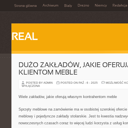
Archiwum
Drezno
Niemcy
Redakcja
Strona główna
Biały
REAL
DUŻO ZAKŁADÓW, JAKIE OFERU
KLIENTOM MEBLE
POSTED BY ADMIN
POSTED ON PAŹ - 6 - 2025
MOŻLIWOŚĆ K
WYŁĄCZONA
Wiele zakładów, jakie oferują własnym kontrahentom meble
Sprzęty meblowe na zamówienie ma w osobistej szerokiej ofercie
meblowy i pojedyncze zakłady stolarskie. Jest to kwestia nadzw
nowoczesnych czasach coraz to więcej ludzi korzysta z usług kor