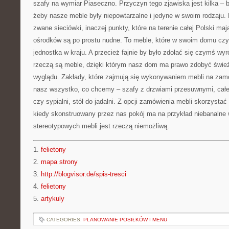
szafy na wymiar Piaseczno. Przyczyn tego zjawiska jest kilka – b
żeby nasze meble były niepowtarzalne i jedyne w swoim rodzaju. 
zwane sieciówki, inaczej punkty, które na terenie całej Polski maj
ośrodków są po prostu nudne. To meble, które w swoim domu cz
jednostka w kraju. A przecież fajnie by było zdołać się czymś wy
rzeczą są meble, dzięki którym nasz dom ma prawo zdobyć świe
wyglądu. Zakłady, które zajmują się wykonywaniem mebli na za
nasz wszystko, co chcemy – szafy z drzwiami przesuwnymi, całe
czy sypialni, stół do jadalni. Z opcji zamówienia mebli skorzysta
kiedy skonstruowany przez nas pokój ma na przykład niebanalne 
stereotypowych mebli jest rzeczą niemożliwą.
1.
felietony
2.
mapa strony
3.
http://blogvisor.de/spis-tresci
4.
felietony
5.
artykuly
CATEGORIES:
PLANOWANIE POSIŁKÓW I MENU