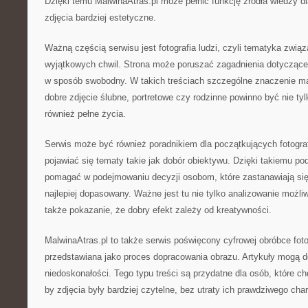
Dzięki temu MalwinaAtras.pl może pełnić funkcję źródła wiedzy dl
zdjęcia bardziej estetyczne.
Ważną częścią serwisu jest fotografia ludzi, czyli tematyka zwią
wyjątkowych chwil. Strona może poruszać zagadnienia dotyczące t
w sposób swobodny. W takich treściach szczególne znaczenie ma
dobre zdjęcie ślubne, portretowe czy rodzinne powinno być nie ty
również pełne życia.
Serwis może być również poradnikiem dla początkujących fotogr
pojawiać się tematy takie jak dobór obiektywu. Dzięki takiemu po
pomagać w podejmowaniu decyzji osobom, które zastanawiają się, 
najlepiej dopasowany. Ważne jest tu nie tylko analizowanie możli
także pokazanie, że dobry efekt zależy od kreatywności.
MalwinaAtras.pl to także serwis poświęcony cyfrowej obróbce fotog
przedstawiana jako proces dopracowania obrazu. Artykuły mogą 
niedoskonałości. Tego typu treści są przydatne dla osób, które ch
by zdjęcia były bardziej czytelne, bez utraty ich prawdziwego char