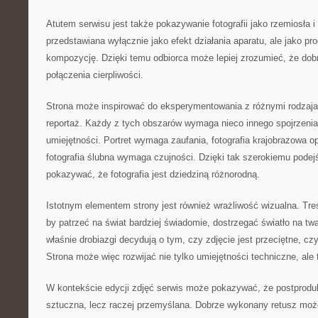
Atutem serwisu jest także pokazywanie fotografii jako rzemiosła i s
przedstawiana wyłącznie jako efekt działania aparatu, ale jako p
kompozycję. Dzięki temu odbiorca może lepiej zrozumieć, że dobr
połączenia cierpliwości.
Strona może inspirować do eksperymentowania z różnymi rodzajami
reportaż. Każdy z tych obszarów wymaga nieco innego spojrzenia, 
umiejętności. Portret wymaga zaufania, fotografia krajobrazowa opi
fotografia ślubna wymaga czujności. Dzięki tak szerokiemu pode
pokazywać, że fotografia jest dziedziną różnorodną.
Istotnym elementem strony jest również wrażliwość wizualna. Tr
by patrzeć na świat bardziej świadomie, dostrzegać światło na twa
właśnie drobiazgi decydują o tym, czy zdjęcie jest przeciętne, cz
Strona może więc rozwijać nie tylko umiejętności techniczne, al
W kontekście edycji zdjęć serwis może pokazywać, że postprodu
sztuczna, lecz raczej przemyślana. Dobrze wykonany retusz moż