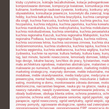
kluby czytelnicze
,
koktajle bezalkoholowe
,
kolacje jednogarnkowe
kompostowanie domowe
,
kompozycje kwiatowe
,
komunikacja inte
kulinarne
,
konferencje naukowe żywienie
,
konkursy
,
konkursy art
obywatelskie
,
konsultacje prawnicze
,
kosmetyki dla zwierząt
,
kra
hobby
,
kuchnia bałkańska
,
kuchnia brazylijska
,
kuchnia camping
dla singli
,
kuchnia francuska
,
kuchnia fusion
,
kuchnia grecka
,
kuc
hiszpańska
,
kuchnia indyjska
,
kuchnia japońska
,
kuchnia koreań
kuchnia marokańska
,
kuchnia meksykańska
,
kuchnia molekularn
kuchnia niskobudżetowa
,
kuchnia orientalna
,
kuchnia peruwiańsk
kuchnia regionalna Kaszub
,
kuchnia regionalna Małopolski
,
kuchni
regionalna Podlasia
,
kuchnia regionalna Śląska
,
kuchnia roślinna
,
kuchnia sezonowa letnia
,
kuchnia sezonowa zimowa
,
kuchnia sk
śródziemnomorska
,
kuchnia studencka
,
kuchnia tajska
,
kuchnia t
kuchnia węgierska
,
kuchnia wielkanocna
,
kuchnia wigilijna
,
kuchni
żydowska
,
kuchnie na wymiar
,
kultura herbaty
,
kultura kawy
,
kurs
tag
,
last minute
,
łazienki nowoczesne
,
lemoniady domowe
,
lobbyi
logo design
,
lokalne bazary
,
lunchbox do pracy
,
łyżwiarstwo
,
made
mała architektura ogrodowa
,
malarstwo abstrakcyjne
,
malarstwo o
malowanie po numerach
,
marketing automation
,
marketing mobiln
marketing strategiczny
,
marynaty domowe
,
meble industrialne
,
me
modułowe
,
meble skandynawskie
,
media tradycyjne
,
medycyna es
prewencyjna
,
mental health
,
miejskie rośliny
,
mieszkanie z balko
eating
,
monitoring w domu
,
monitorowanie zdrowia domowe
,
motio
elektroniczna
,
narciarstwo biegowe
,
nauka gry na gitarze
,
nauka gr
nawozy naturalne
,
nawyki żywieniowe
,
niemarnowanie jedzenia
,
n
obiady budżetowe
,
obsługa klienta online
,
ochrona powietrza
,
ochr
systemów
,
ochrona wód
,
odżywianie seniorów
,
ogród japoński
,
ogr
parapecie
,
ogród nowoczesny
,
ogród wertykalny
,
ogród wiejski
,
og
zimowy pomysły
,
ogrzewanie ekologiczne
,
opieka nad zwierzęta
oprogramowanie biznesowe
,
oprogramowanie ERP
,
organizacja 