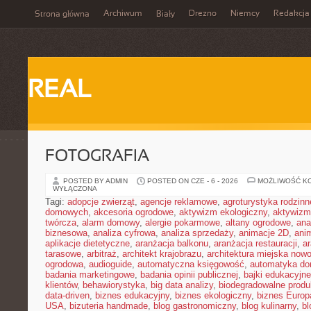
Archiwum
Drezno
Niemcy
Redakcja
Strona główna
Biały
REAL
FOTOGRAFIA
POSTED BY ADMIN
POSTED ON CZE - 6 - 2026
MOŻLIWOŚĆ K
WYŁĄCZONA
Tagi:
adopcje zwierząt
,
agencje reklamowe
,
agroturystyka rodzinn
domowych
,
akcesoria ogrodowe
,
aktywizm ekologiczny
,
aktywizm
twórcza
,
alarm domowy
,
alergie pokarmowe
,
altany ogrodowe
,
ana
biznesowa
,
analiza cyfrowa
,
analiza sprzedaży
,
animacje 2D
,
ani
aplikacje dietetyczne
,
aranżacja balkonu
,
aranżacja restauracji
,
ar
tarasowe
,
arbitraż
,
architekt krajobrazu
,
architektura miejska now
ogrodowa
,
audioguide
,
automatyczna księgowość
,
automatyka d
badania marketingowe
,
badania opinii publicznej
,
bajki edukacyjne
klientów
,
behawiorystyka
,
big data analizy
,
biodegradowalne produ
data-driven
,
biznes edukacyjny
,
biznes ekologiczny
,
biznes Europ
USA
,
bizuteria handmade
,
blog gastronomiczny
,
blog kulinarny
,
bl