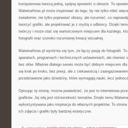
komputerowa tworzą jedną, spójną opowieść o obrazie. To opowie
MalwinaAtras.pl może inspirować do tego, by nie tylko robić więcej 
świadomie; nie tylko poprawiać obrazy, ale rozumieć, co naprawd
tworzyć grafiki, ale projektować je z myślą o odbiorcy. Dzięki te
twórczy i może stać się wartościowym miejscem dla każdego, kto
fotografii oraz szeroko rozumianej kreacji wizualnej.
MalwinaAtras.pl wyróżnia się tym, że łączy pasję do fotografii. To 
aparatach, programach i technicznych ustawieniach, ale również o
bez słów. Właśnie dlatego serwis może być dobrym miejscem dla 
się krok po kroku, bez presji, ale z ciekawością i zaangażowaniem.
przedstawione jako dziedziny, które wymagają nauki, lecz jednoc
Opisując tę stronę, można powiedzieć, że jest to internetowa przes
grafików. Jej siłą jest różnorodność tematów. Dzięki temu Malwin
wykorzystywana jako inspiracja do własnych projektów. To strona 
ich zdjęcia i grafiki były bardziej estetyczne.