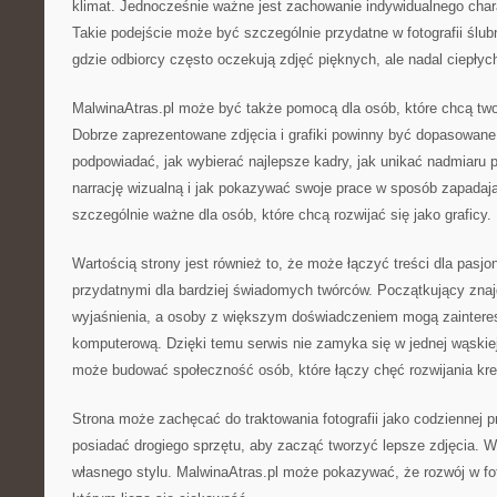
klimat. Jednocześnie ważne jest zachowanie indywidualnego char
Takie podejście może być szczególnie przydatne w fotografii ślubne
gdzie odbiorcy często oczekują zdjęć pięknych, ale nadal ciepłyc
MalwinaAtras.pl może być także pomocą dla osób, które chcą twor
Dobrze zaprezentowane zdjęcia i grafiki powinny być dopasowane
podpowiadać, jak wybierać najlepsze kadry, jak unikać nadmiaru
narrację wizualną i jak pokazywać swoje prace w sposób zapadaj
szczególnie ważne dla osób, które chcą rozwijać się jako graficy.
Wartością strony jest również to, że może łączyć treści dla pasj
przydatnymi dla bardziej świadomych twórców. Początkujący zna
wyjaśnienia, a osoby z większym doświadczeniem mogą zainteres
komputerową. Dzięki temu serwis nie zamyka się w jednej wąskiej
może budować społeczność osób, które łączy chęć rozwijania kr
Strona może zachęcać do traktowania fotografii jako codziennej pr
posiadać drogiego sprzętu, aby zacząć tworzyć lepsze zdjęcia. 
własnego stylu. MalwinaAtras.pl może pokazywać, że rozwój w fot