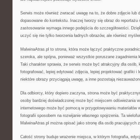
Serwis może również zwracać uwagę na to, że dobre zdjęcie lub d
dopasowane do kontekstu. Inaczej tworzy się obraz do reportażu
zastosowanie wymaga innego podejścia do szczegółowości. Dzię
uczyć się nie tylko tworzenia ładnych obrazów, ale również myśleni
MalwinaAtras.pl to strona, która może łączyć praktyczne poradnic
szeroka, ale spójna, ponieważ wszystkie poruszane zagadnienia k
Taki charakter sprawia, że serwis może być atrakcyjny dla osób, k
fotografować, lepiej edytować zdjęcia, lepiej projektować grafiki i
niektóre obrazy przyciągają uwagę, a inne pozostają niezauważon
Dla odbiorcy, który dopiero zaczyna, strona może być praktyczn
osoby bardziej doświadczonej może być miejscem odświeżania wi
internetowego może być pomocą w przygotowywaniu materiałów wi
fotografii sposobem na rozwijanie własnego spojrzenia. Ta wielof
MalwinaAtras.pl można opisać jako stronę dla osób pracujących 
Całość strony buduje wrażenie miejsca, w którym fotografia, edycj