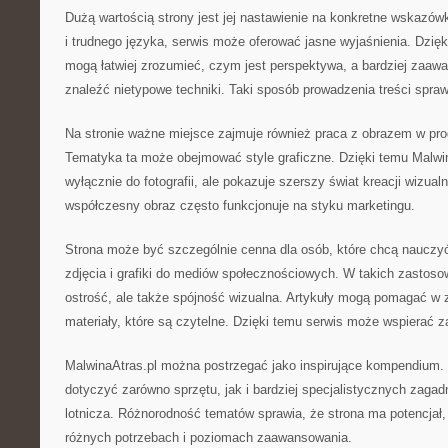
Dużą wartością strony jest jej nastawienie na konkretne wskazówk
i trudnego języka, serwis może oferować jasne wyjaśnienia. Dzię
mogą łatwiej zrozumieć, czym jest perspektywa, a bardziej zaa
znaleźć nietypowe techniki. Taki sposób prowadzenia treści sprawi
Na stronie ważne miejsce zajmuje również praca z obrazem w pr
Tematyka ta może obejmować style graficzne. Dzięki temu Malwina
wyłącznie do fotografii, ale pokazuje szerszy świat kreacji wizua
współczesny obraz często funkcjonuje na styku marketingu.
Strona może być szczególnie cenna dla osób, które chcą nauczyć
zdjęcia i grafiki do mediów społecznościowych. W takich zastosow
ostrość, ale także spójność wizualna. Artykuły mogą pomagać w 
materiały, które są czytelne. Dzięki temu serwis może wspierać z
MalwinaAtras.pl można postrzegać jako inspirujące kompendium.
dotyczyć zarówno sprzętu, jak i bardziej specjalistycznych zagadni
lotnicza. Różnorodność tematów sprawia, że strona ma potencjał,
różnych potrzebach i poziomach zaawansowania.