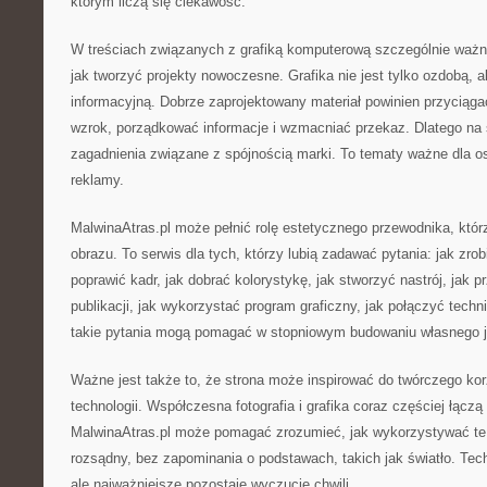
którym liczą się ciekawość.
W treściach związanych z grafiką komputerową szczególnie waż
jak tworzyć projekty nowoczesne. Grafika nie jest tylko ozdobą, a
informacyjną. Dobrze zaprojektowany materiał powinien przyciąga
wzrok, porządkować informacje i wzmacniać przekaz. Dlatego na 
zagadnienia związane z spójnością marki. To tematy ważne dla osó
reklamy.
MalwinaAtras.pl może pełnić rolę estetycznego przewodnika, którz
obrazu. To serwis dla tych, którzy lubią zadawać pytania: jak zrob
poprawić kadr, jak dobrać kolorystykę, jak stworzyć nastrój, jak 
publikacji, jak wykorzystać program graficzny, jak połączyć tech
takie pytania mogą pomagać w stopniowym budowaniu własnego j
Ważne jest także to, że strona może inspirować do twórczego ko
technologii. Współczesna fotografia i grafika coraz częściej łączą
MalwinaAtras.pl może pomagać zrozumieć, jak wykorzystywać te
rozsądny, bez zapominania o podstawach, takich jak światło. Tech
ale najważniejsze pozostaje wyczucie chwili.