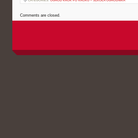
CATEGORIES:
OGRÓD KROK PO KROKU – SZKOŁA OGRODNIKA
Comments are closed.