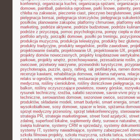
konferencji
,
organizacja kuchni
,
organizacja spiżarni
,
organizacja 
domowe
,
paintball
,
paleniska ogrodowe
,
parki linowe
,
patenty
,
per
chleba na zakwasie
,
pieczenie ciast
,
pieczywo bezglutenowe
,
pie
pielęgnacja bonsai
,
pielęgnacja storczyków
,
pielęgnacja sukulent
posiłków
,
planowanie zakupów
,
platformy chmurowe
,
platformy ed
marketing
,
podróże aktywne
,
podróże budżetowe
,
podróże kulinar
podróże z przyczepą
,
pomoc psychologiczna
,
pompy ciepła w do
portfolio artysty
,
porządki domowe
,
posiłki po treningu
,
pozycjonow
produkcja muzyczna
,
produkcja telewizyjna
,
produkty bez glutenu
produkty tradycyjne
,
produkty wegańskie
,
profile zawodowe
,
proje
projektowanie światła
,
projektowanie UI
,
projektowanie UX
,
projek
projekty domów nowoczesnych
,
projekty krajobrazowe wertykalne
parkowe
,
projekty wnętrz
,
przechowywanie
,
przesadzanie roślin
,
p
owocowe
,
przetwory warzywne
,
przewodniki turystyczne
,
przypra
psychoterapia
,
puzzle
,
quizy
,
rafting
,
rak profilaktyka
,
ramen dom
recenzje kawiarni
,
rehabilitacja domowa
,
reklama natywna
,
relacj
relaks w ogrodzie
,
remarketing
,
restauracje premium
,
restauracje
medyczna
,
rośliny cieniolubne
,
rośliny doniczkowe pielęgnacja
,
ro
balkon
,
rośliny oczyszczające powietrze
,
rowery górskie
,
rozrywk
rysunek techniczny
,
rzeźba
,
sałatki sezonowe
,
savoir-vivre przy s
techniczne
,
serowarstwo domowe
,
sezonowe owoce
,
sezonowe w
produktów
,
składanie modeli
,
smart budynki
,
smart energia
,
smart
wysokobiałkowe
,
sosy domowe
,
spacer w lesie
,
spiżarnia domow
sprzęt medyczny przenośny
,
sprzęt telekonferencyjny
,
sterowani
strategia PR
,
strategie marketingowe
,
street food azjatycki
,
stree
zdalnej
,
superfood lokalne
,
suplementy diety
,
surowce naturalne
,
święta kulinarne
,
systemy CRM w sprzedaży
,
systemy dokument
systemy IT
,
systemy nawadniające
,
systemy zabezpieczeń dom
szkoła filmowa projekty
,
szkoła muzyczna
,
szkoła tańca
,
szkoleni
sztuka gotowania
,
sztuka uliczna murale
,
sztuka użytkowa domo