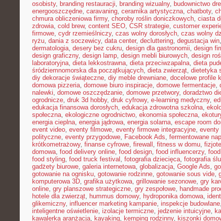
osobisty
,
branding restauracji
,
branding wizualny
,
budownictwo dr
energooszczędne
,
caravaning
,
ceramika artystyczna
,
chatboty
,
ch
chmura obliczeniowa firmy
,
choroby roślin doniczkowych
,
ciasta 
zdrowia
,
cold brew
,
content SEO
,
CSR strategie
,
customer experi
firmowe
,
cydr rzemieślniczy
,
czas wolny dorosłych
,
czas wolny dz
ryżu
,
dania z soczewicy
,
data center
,
decluttering
,
degustacja win
dermatologia
,
desery bez cukru
,
design dla gastronomii
,
design f
design graficzny
,
design lamp
,
design mebli biurowych
,
design roś
laboratoryjna
,
dieta lekkostrawna
,
dieta przeciwzapalna
,
dieta pud
śródziemnomorska dla początkujących
,
dieta zwierząt
,
dietetyka 
diy dekoracje świąteczne
,
diy meble drewniane
,
docelowe profile k
domowa pizzeria
,
domowe biuro inspiracje
,
domowe fermentacje
,
nalewki
,
domowe oszczędzanie
,
domowe przetwory
,
doradztwo di
ogrodnicze
,
druk 3d hobby
,
druk cyfrowy
,
e-learning medyczny
,
ed
edukacja finansowa dorosłych
,
edukacja zdrowotna szkolna
,
ekol
społeczna
,
ekologiczne ogrodnictwo
,
ekonomia społeczna
,
ekotur
energia cieplna
,
energia jądrowa
,
energia solarna
,
escape room d
event video
,
eventy filmowe
,
eventy firmowe integracyjne
,
eventy
polityczne
,
eventy przygodowe
,
Facebook Ads
,
fermentowane nap
krótkometrażowy
,
finanse cyfrowe
,
firewall
,
fitness w domu
,
fizjot
domowa
,
food delivery online
,
food design
,
food influencerzy
,
food
food styling
,
food truck festival
,
fotografia dziecięca
,
fotografia śl
gadżety biurowe
,
galeria internetowa
,
globalizacja
,
Google Ads
,
go
gotowanie na ognisku
,
gotowanie rodzinne
,
gotowanie sous vide
,
komputerowa 3D
,
grafika użytkowa
,
grillowanie sezonowe
,
gry kar
online
,
gry planszowe strategiczne
,
gry zespołowe
,
handmade pro
hotele dla zwierząt
,
hummus domowy
,
hydroponika domowa
,
iden
glikemiczny
,
influencer marketing kampanie
,
inspekcje budowlane
inteligentne oświetlenie
,
izolacje termiczne
,
jedzenie intuicyjne
,
k
kawalerka aranżacja
,
kayaking
,
kemping rodzinny
,
kiszonki domo