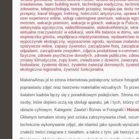
śniadaniowe
,
team building event
,
technologia medyczna
,
technol
zdrowotne
,
telepsychologia
,
tempeh przepisy
,
terapia par
,
testy 
przepisy
,
travel blogger
,
trekking
,
twórczość artystyczna
,
uprawa 
user experience online
,
usługi cateringowe premium
,
wakacje egz
morzem
,
wakacje premium
,
wakacje w górach
,
wakacje w Polsce
weterynaria egzotyczna
,
wideofilmowanie
,
wideokonferencje
,
wine
wirtualna rzeczywistość w edukacji
,
work-life balance w domu
,
wo
wspinaczka górska
,
współpraca międzynarodowa
,
wydawnictwo in
wypoczynek ekologiczny
,
wyposażenie ogrodu
,
wystawa malarsk
spożywcze online
,
zapasy żywności
,
zarządzanie flotą
,
zarządzan
odpadami
,
zarządzanie zespołem
,
zdjęcia produktowe e-commerc
fizyczne
,
zdrowie psychiczne dorosłych
,
zdrowie publiczne
,
zdrow
zmiany klimatyczne
,
zupy krem
,
zwiedzanie z dziećmi
,
zwierzęta
hodowlane
,
żywienie dzieci
,
żywienie zwierząt domowych
,
żywno
ekologiczna regionalna
,
żywność funkcjonalna
MalwinaAtras.pl to strona internetowa poświęcony sztuce fotogra
poprawianiu zdjęć oraz tworzeniu materiałów wizualnych. To przes
światem kadrów łączy się z poradnikowym podejściem. Strona m
osoby, które dopiero uczą się obsługi aparatu, jak i tych, którzy
obrazie cyfrowym. Kategorie: Zawód i Biznes w Fotografii i
Histori
Głównym tematem strony jest sztuka zatrzymywania chwil, rozumi
techniczne wykonywanie zdjęć, ale również jako sposób wyrażani
znaleźć treści związane z światłem, a także z tym, jak tworzyć zd