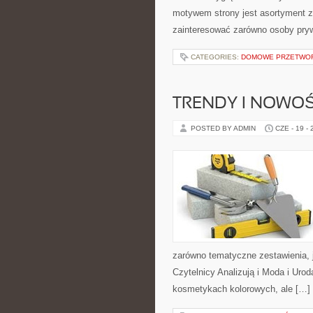
motywem strony jest asortyment zw
zainteresować zarówno osoby pryw
CATEGORIES:
DOMOWE PRZETWO
TRENDY I NOWOŚ
POSTED BY ADMIN
CZE - 19 -
zarówno tematyczne zestawienia, j
Czytelnicy Analizują i Moda i Uro
kosmetykach kolorowych, ale […]