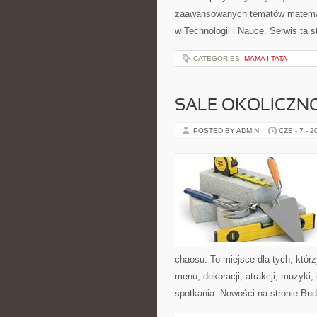
zaawansowanych tematów matemat
w Technologii i Nauce. Serwis ta
CATEGORIES:
MAMA I TATA
SALE OKOLICZN
POSTED BY ADMIN
CZE - 7 - 2
chaosu. To miejsce dla tych, któr
menu, dekoracji, atrakcji, muzyki
spotkania. Nowości na stronie Bud