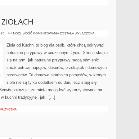
 ZIOŁACH
PRZEWODNIK
026
MOŻLIWOŚĆ KOMENTOWANIA
ZOSTAŁA WYŁĄCZONA
PO
ZIOŁACH
Zioła od Kuchni to blog dla osób, które chcą odkrywać
naturalne przyprawy w codziennym życiu. Strona skupia
się na tym, jak naturalne przyprawy mogą odmienić
smak potraw, napojów, deserów, przekąsek i domowych
przetworów. To domowa skarbnica pomysłów, w którym
zioła nie są tylko dodatkiem do dań, lecz stają się
 Serwis pokazuje, że mięta mogą być wykorzystywane na
w kuchni tradycyjnej, jak i […]
 MUZYCZNA