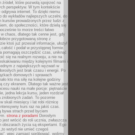
 źródeł, które pozwolą spojrzeć na
nych perspektyw. W tym kontekście
 odgrywa internet. To dzięki niemu
 do wykładów najlepszych uczelni, do
h kursów prowadzonych przez ludzi z
em, do społeczności, które dzielą się
ocześnie to morze treści łatwo
 w chaos, dlatego tak cenne jest, gdy
dobrze przygotowaną stronę z
zie ktoś już przesiał informacje, ułożył
ą całość i podał w przystępnej formie.
ca pomagają oszczędzić czas, uniknąć
pić się na realnym rozwoju, a nie na
eskakiwaniu między kolejnymi filmami i
 Jednym z największych wyzwań w
dorosłych jest brak czasu i energii. Po
iązkach domowych i sprawach
ało kto ma siłę na kolejne godziny
ą czy ekranem. Dlatego tak ważne jest
rocesu nauki na małe porcje: piętnaście
ie, jedna lekcja kursu, jeden rozdział
ka zrobionych zadań. To pozornie
 w skali miesięcy i lat robi różnicę
intensywny kurs raz na jakiś czas.
ą bywa strach przed byciem
cym.
strona z poradami
Dorosłym
o jest wrócić do roli ucznia, zwłaszcza
ch obszarach życia są ekspertami. Ego
 „to wstyd nie umieć czegoś
o”, więc zamiast spróbować, wolimy