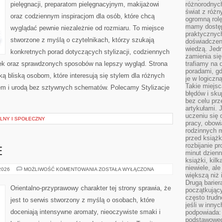
pielęgnacji, preparatom pielęgnacyjnym, makijażowi
różnorodnych
świat z róż
oraz codziennym inspiracjom dla osób, które chcą
ogromną rolę
mamy dostęp
wyglądać pewnie niezależnie od rozmiaru. To miejsce
praktycznyc
stworzone z myślą o czytelnikach, którzy szukają
doświadczeni
wiedzą. Jedn
konkretnych porad dotyczących stylizacji, codziennych
zamienia się
ek oraz sprawdzonych sposobów na lepszy wygląd. Strona
trafiamy na 
poradami, gd
ą bliską osobom, które interesują się stylem dla różnych
je w logiczn
Takie miejs
em i urodą bez sztywnych schematów. Polecamy Stylizacje
błędów i sku
bez celu prz
artykułami.
uczeniu się 
LNY I SPOŁECZNY
pracy, obow
rodzinnych m
przed książk
rozbijanie p
E
minut dzienn
książki, kil
niewiele, ale
PERFUMY
 2026
MOŻLIWOŚĆ KOMENTOWANIA
ZOSTAŁA WYŁĄCZONA
MĘSKIE
większą niż 
Drugą barier
Orientalno-przyprawowy charakter tej strony sprawia, że
początkują
często trudn
jest to serwis stworzony z myślą o osobach, które
jeśli w inny
doceniają intensywne aromaty, nieoczywiste smaki i
podpowiada:
podstawoweg