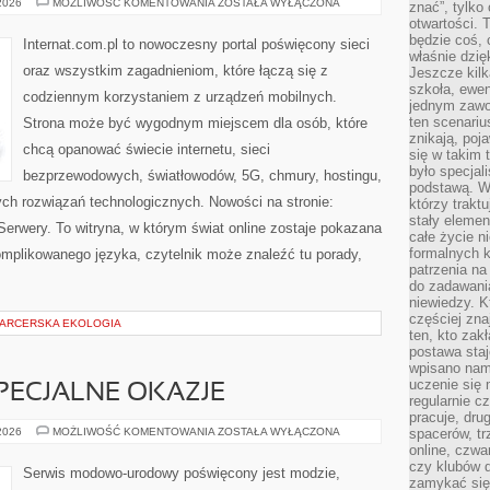
ŚWIATŁOWODY
 2026
MOŻLIWOŚĆ KOMENTOWANIA
ZOSTAŁA WYŁĄCZONA
znać”, tylko
I
otwartości.
NOWOCZESNE
TECHNOLOGIE
będzie coś, 
Internat.com.pl to nowoczesny portal poświęcony sieci
właśnie dzię
oraz wszystkim zagadnieniom, które łączą się z
Jeszcze kilk
szkoła, ewen
codziennym korzystaniem z urządzeń mobilnych.
jednym zawo
ten scenari
Strona może być wygodnym miejscem dla osób, które
znikają, poj
chcą opanować świecie internetu, sieci
się w takim 
było specjal
bezprzewodowych, światłowodów, 5G, chmury, hostingu,
podstawą. W
ch rozwiązań technologicznych. Nowości na stronie:
którzy traktu
stały elemen
 Serwery. To witryna, w którym świat online zostaje pokazana
całe życie n
formalnych k
mplikowanego języka, czytelnik może znaleźć tu porady,
patrzenia n
do zadawania
niewiedzy. Kt
częściej zna
 HARCERSKA EKOLOGIA
ten, kto zak
postawa staj
wpisano nam
uczenie się
SPECJALNE OKAZJE
regularnie cz
pracuje, dr
STYLIZACJE
 2026
MOŻLIWOŚĆ KOMENTOWANIA
ZOSTAŁA WYŁĄCZONA
spacerów, tr
NA
online, czwa
SPECJALNE
czy klubów d
OKAZJE
Serwis modowo-urodowy poświęcony jest modzie,
zamykać się 