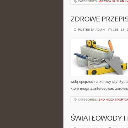
CATEGORIES:
MIEJSCA NA ŚLUB I
ZDROWE PRZEPI
POSTED BY ADMIN
CZE - 18 -
wolą spojrzeć na zdrowy styl życi
które mogą zainteresować zarówno 
CATEGORIES:
EKO MODA SPORTO
ŚWIATŁOWODY I