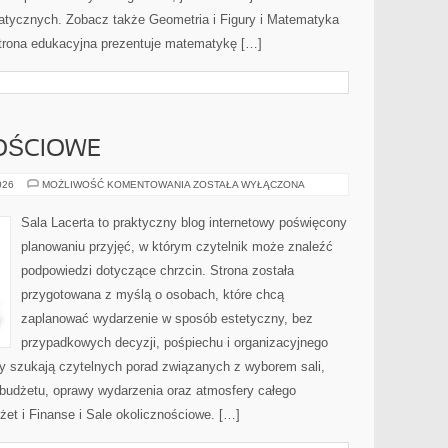
ycznych. Zobacz także Geometria i Figury i Matematyka
 strona edukacyjna prezentuje matematykę […]
OŚCIOWE
SALE
026
MOŻLIWOŚĆ KOMENTOWANIA
ZOSTAŁA WYŁĄCZONA
OKOLICZNOŚCIOWE
Sala Lacerta to praktyczny blog internetowy poświęcony
planowaniu przyjęć, w którym czytelnik może znaleźć
podpowiedzi dotyczące chrzcin. Strona została
przygotowana z myślą o osobach, które chcą
zaplanować wydarzenie w sposób estetyczny, bez
przypadkowych decyzji, pośpiechu i organizacyjnego
zy szukają czytelnych porad związanych z wyborem sali,
, budżetu, oprawy wydarzenia oraz atmosfery całego
żet i Finanse i Sale okolicznościowe. […]