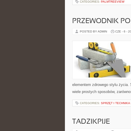
CATEGORIES:
PALMTREEVIEW
PRZEWODNIK PO
POSTED BY ADMIN
CZE - 6 - 2
elementem zdrowego stylu życia.
wiele prostych sposobów, zarówno 
CATEGORIES:
SPRZĘT I TECHNIKA
TADZIKPIJE