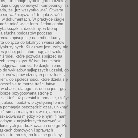
oś, kto zadaje pytanie „jak to działa?”
jduje drogę do nowych kompetencji niż
łada, że „już wszystko wie”. Otwarta
e się ważniejsza niż to, jaki zawód
 w dokumentach. W praktyce ciągłe
 może mieć wiele form. Jedna osoba
yta książki z dziedziny, w której
uga słucha podcastów podczas
zecia zapisuje się na krótkie kursy
rta dołącza do lokalnych warsztatów
yskusyjnych. Kluczowe jest, żeby nie
w jednej pętli informacji, ale szukać
 źródeł, które pozwolą spojrzeć na
nych perspektyw. W tym kontekście
 odgrywa internet. To dzięki niemu
 do wykładów najlepszych uczelni, do
h kursów prowadzonych przez ludzi z
em, do społeczności, które dzielą się
ocześnie to morze treści łatwo
 w chaos, dlatego tak cenne jest, gdy
dobrze przygotowaną stronę z
zie ktoś już przesiał informacje, ułożył
ą całość i podał w przystępnej formie.
ca pomagają oszczędzić czas, uniknąć
pić się na realnym rozwoju, a nie na
eskakiwaniu między kolejnymi filmami i
 Jednym z największych wyzwań w
dorosłych jest brak czasu i energii. Po
iązkach domowych i sprawach
ało kto ma siłę na kolejne godziny