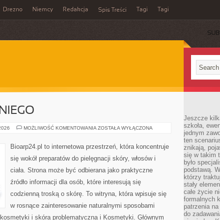
Drezno
Niemcy
Redakcja
Tagi
Tagi
Spis Treści
SUB
NIEGO
Jeszcze kilk
szkoła, ewen
KOSMETYKI
 2026
MOŻLIWOŚĆ KOMENTOWANIA
ZOSTAŁA WYŁĄCZONA
jednym zawo
DLA
NIEGO
ten scenari
Bioarp24.pl to internetowa przestrzeń, która koncentruje
znikają, poj
się w takim 
się wokół preparatów do pielęgnacji skóry, włosów i
było specjal
podstawą. W
ciała. Strona może być odbierana jako praktyczne
którzy traktu
źródło informacji dla osób, które interesują się
stały elemen
całe życie n
codzienną troską o skórę. To witryna, która wpisuje się
formalnych k
w rosnące zainteresowanie naturalnymi sposobami
patrzenia n
do zadawania
kosmetyki i skóra problematyczna i Kosmetyki. Głównym