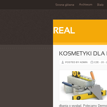
Archiwum
Strona główna
Biały
REAL
KOSMETYKI DLA 
POSTED BY ADMIN
CZE - 20 -
dbania o wygląd. Polecamy Dermo