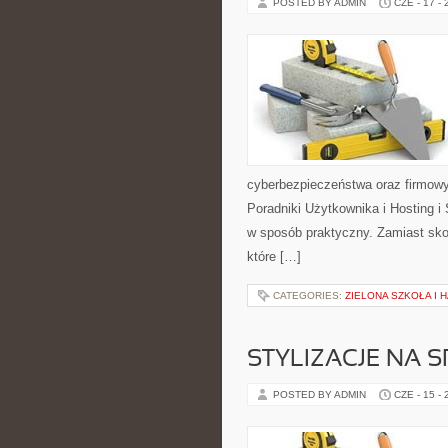
POSTED BY ADMIN
CZE - 17 -
cyberbezpieczeństwa oraz firmowy
Poradniki Użytkownika i Hosting i
w sposób praktyczny. Zamiast sko
które […]
CATEGORIES:
ZIELONA SZKOŁA I
STYLIZACJE NA 
POSTED BY ADMIN
CZE - 15 -