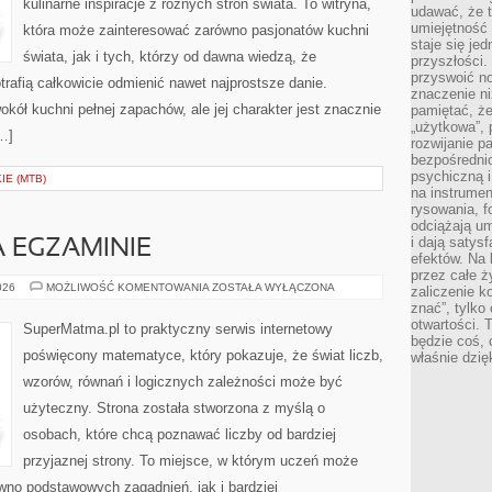
kulinarne inspiracje z różnych stron świata. To witryna,
udawać, że 
umiejętność 
która może zainteresować zarówno pasjonatów kuchni
staje się je
świata, jak i tych, którzy od dawna wiedzą, że
przyszłości.
przyswoić n
rafią całkowicie odmienić nawet najprostsze danie.
znaczenie ni
kół kuchni pełnej zapachów, ale jej charakter jest znacznie
pamiętać, że
„użytkowa”,
…]
rozwijanie pa
bezpośrednio
psychiczną i
E (MTB)
na instrumen
rysowania, f
odciążają um
i dają satys
 EGZAMINIE
efektów. Na 
przez całe ż
MATEMATYKA
026
MOŻLIWOŚĆ KOMENTOWANIA
ZOSTAŁA WYŁĄCZONA
zaliczenie ko
NA
znać”, tylko
EGZAMINIE
otwartości.
SuperMatma.pl to praktyczny serwis internetowy
będzie coś, 
poświęcony matematyce, który pokazuje, że świat liczb,
właśnie dzię
wzorów, równań i logicznych zależności może być
użyteczny. Strona została stworzona z myślą o
osobach, które chcą poznawać liczby od bardziej
przyjaznej strony. To miejsce, w którym uczeń może
wno podstawowych zagadnień, jak i bardziej