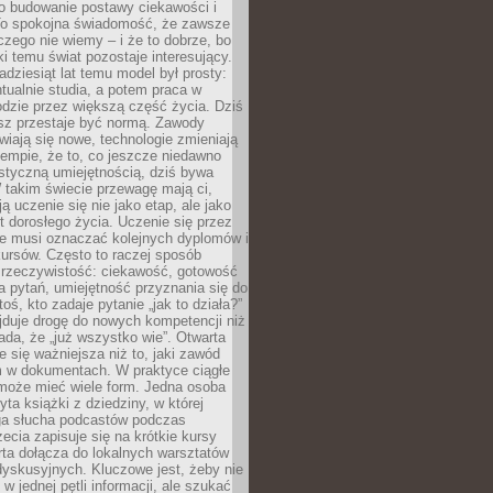
 o budowanie postawy ciekawości i
 To spokojna świadomość, że zawsze
czego nie wiemy – i że to dobrze, bo
ki temu świat pozostaje interesujący.
adziesiąt lat temu model był prosty:
tualnie studia, a potem praca w
dzie przez większą część życia. Dziś
usz przestaje być normą. Zawody
awiają się nowe, technologie zmieniają
tempie, że to, co jeszcze niedawno
istyczną umiejętnością, dziś bywa
 takim świecie przewagę mają ci,
ją uczenie się nie jako etap, ale jako
t dorosłego życia. Uczenie się przez
ie musi oznaczać kolejnych dyplomów i
ursów. Często to raczej sposób
a rzeczywistość: ciekawość, gotowość
 pytań, umiejętność przyznania się do
oś, kto zadaje pytanie „jak to działa?”
jduje drogę do nowych kompetencji niż
łada, że „już wszystko wie”. Otwarta
e się ważniejsza niż to, jaki zawód
 w dokumentach. W praktyce ciągłe
 może mieć wiele form. Jedna osoba
yta książki z dziedziny, w której
uga słucha podcastów podczas
zecia zapisuje się na krótkie kursy
rta dołącza do lokalnych warsztatów
yskusyjnych. Kluczowe jest, żeby nie
w jednej pętli informacji, ale szukać