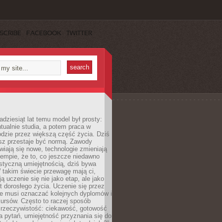
SCRIBE
FACEBOOK
TWITTER
adziesiąt lat temu model był prosty:
tualnie studia, a potem praca w
dzie przez większą część życia. Dziś
usz przestaje być normą. Zawody
awiają się nowe, technologie zmieniają
tempie, że to, co jeszcze niedawno
istyczną umiejętnością, dziś bywa
 takim świecie przewagę mają ci,
ją uczenie się nie jako etap, ale jako
t dorosłego życia. Uczenie się przez
ie musi oznaczać kolejnych dyplomów i
ursów. Często to raczej sposób
a rzeczywistość: ciekawość, gotowość
 pytań, umiejętność przyznania się do