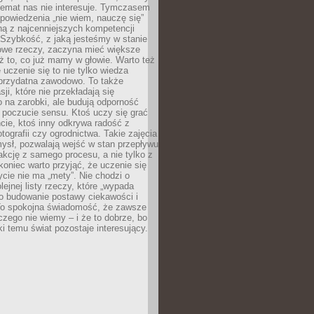
temat nas nie interesuje. Tymczasem
powiedzenia „nie wiem, nauczę się”
dną z najcenniejszych kompetencji
 Szybkość, z jaką jesteśmy w stanie
owe rzeczy, zaczyna mieć większe
ż to, co już mamy w głowie. Warto też
 uczenie się to nie tylko wiedza
 przydatna zawodowo. To także
sji, które nie przekładają się
 na zarobki, ale budują odporność
 poczucie sensu. Ktoś uczy się grać
cie, ktoś inny odkrywa radość z
otografii czy ogrodnictwa. Takie zajęcia
ysł, pozwalają wejść w stan przepływu
fakcję z samego procesu, a nie tylko z
koniec warto przyjąć, że uczenie się
ycie nie ma „mety”. Nie chodzi o
lejnej listy rzeczy, które „wypada
 o budowanie postawy ciekawości i
 To spokojna świadomość, że zawsze
czego nie wiemy – i że to dobrze, bo
ki temu świat pozostaje interesujący.