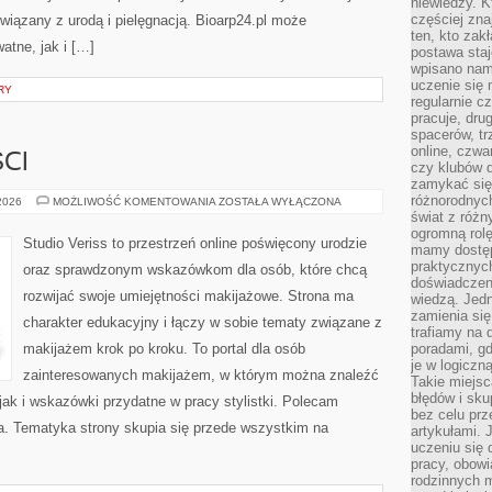
niewiedzy. Kt
częściej zna
iązany z urodą i pielęgnacją. Bioarp24.pl może
ten, kto zak
atne, jak i […]
postawa staj
wpisano nam
uczenie się
RY
regularnie cz
pracuje, dr
spacerów, tr
online, czwa
CI
czy klubów d
zamykać się 
różnorodnych
TRENDY
 2026
MOŻLIWOŚĆ KOMENTOWANIA
ZOSTAŁA WYŁĄCZONA
I
świat z róż
NOWOŚCI
ogromną rolę
Studio Veriss to przestrzeń online poświęcony urodzie
mamy dostęp
praktycznyc
oraz sprawdzonym wskazówkom dla osób, które chcą
doświadczeni
rozwijać swoje umiejętności makijażowe. Strona ma
wiedzą. Jedn
zamienia się
charakter edukacyjny i łączy w sobie tematy związane z
trafiamy na 
makijażem krok po kroku. To portal dla osób
poradami, gd
je w logiczn
zainteresowanych makijażem, w którym można znaleźć
Takie miejs
błędów i sku
ak i wskazówki przydatne w pracy stylistki. Polecam
bez celu prz
da. Tematyka strony skupia się przede wszystkim na
artykułami.
uczeniu się 
pracy, obow
rodzinnych m