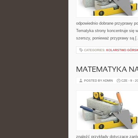
odpowiednio dobrane przyprawy pot
Tematyka strony koncentruje się wo
szerszy, ponieważ przyprawy są [
CATEGORIES:
KOLARSTWO GÓRSKI
MATEMATYKA NA
POSTED BY ADMIN
CZE - 9 - 2
znaleźć przykłady dotyczące zaró