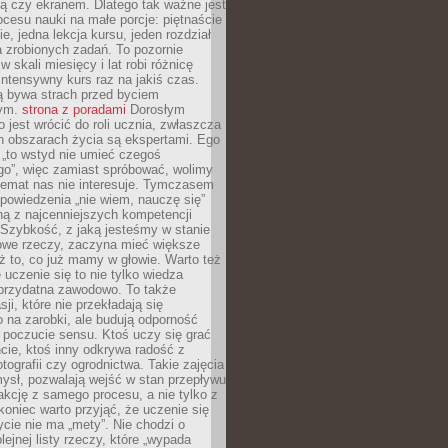
ą czy ekranem. Dlatego tak ważne jest
rocesu nauki na małe porcje: piętnaście
ie, jedna lekcja kursu, jeden rozdział
ka zrobionych zadań. To pozornie
 w skali miesięcy i lat robi różnicę
intensywny kurs raz na jakiś czas.
ą bywa strach przed byciem
cym.
strona z poradami
Dorosłym
o jest wrócić do roli ucznia, zwłaszcza
ch obszarach życia są ekspertami. Ego
 „to wstyd nie umieć czegoś
o”, więc zamiast spróbować, wolimy
temat nas nie interesuje. Tymczasem
powiedzenia „nie wiem, nauczę się”
dną z najcenniejszych kompetencji
 Szybkość, z jaką jesteśmy w stanie
owe rzeczy, zaczyna mieć większe
ż to, co już mamy w głowie. Warto też
 uczenie się to nie tylko wiedza
 przydatna zawodowo. To także
sji, które nie przekładają się
 na zarobki, ale budują odporność
 poczucie sensu. Ktoś uczy się grać
cie, ktoś inny odkrywa radość z
otografii czy ogrodnictwa. Takie zajęcia
ysł, pozwalają wejść w stan przepływu
fakcję z samego procesu, a nie tylko z
koniec warto przyjąć, że uczenie się
ycie nie ma „mety”. Nie chodzi o
lejnej listy rzeczy, które „wypada