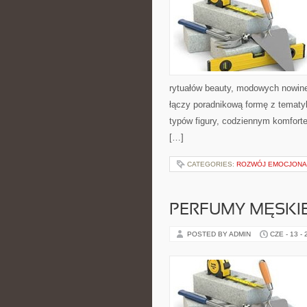
rytuałów beauty, modowych nowin
łączy poradnikową formę z tematyk
typów figury, codziennym komfort
[…]
CATEGORIES:
ROZWÓJ EMOCJONA
PERFUMY MĘSKI
POSTED BY ADMIN
CZE - 13 -