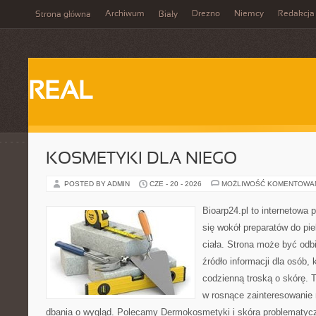
Archiwum
Drezno
Niemcy
Redakcja
Strona główna
Biały
REAL
KOSMETYKI DLA NIEGO
POSTED BY ADMIN
CZE - 20 - 2026
MOŻLIWOŚĆ KOMENTOWA
Bioarp24.pl to internetowa 
się wokół preparatów do pie
ciała. Strona może być odb
źródło informacji dla osób, k
codzienną troską o skórę. T
w rosnące zainteresowanie
dbania o wygląd. Polecamy Dermokosmetyki i skóra problematyc