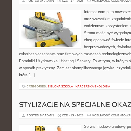
POSTED BY ADMIN
CZE - 17 - 2026
MOŻLIWOŚĆ KOMENTOWA
Internat.com.pl to nowocze
oraz wszystkim zagadnienio
codziennym korzystaniem z
Strona może być wygodnym 
chcą opanować świecie inter
bezprzewodowych, światłow
cyberbezpieczeństwa oraz firmowych rozwiązań technologicznych.
Poradniki Użytkownika i Hosting i Serwery. To witryna, w którym 
w sposób praktyczny. Zamiast skomplikowanego języka, czytelni
które […]
CATEGORIES:
ZIELONA SZKOŁA I HARCERSKA EKOLOGIA
STYLIZACJE NA SPECJALNE OKAZ
POSTED BY ADMIN
CZE - 15 - 2026
MOŻLIWOŚĆ KOMENTOWA
Serwis modowo-urodowy po