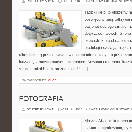
POSTED BY ADMIN
CZE - 6 - 2026
MOŻLIWOŚĆ KOMENTOWAN
TadzikPije.pl to obszerny 
poświęcony pasji odkrywan
pasjonat dobrego smaku mo
dotyczące nalewek. Strona 
osobach, które chcą pozna
produkcji i szukają miejsca
alkoholem są przedstawiane w sposób interesujący. To przestrze
łączą się z nowoczesnym spojrzeniem. Nowości na stronie Tadzik
stronie TadzikPije.pl można znaleźć […]
CATEGORIES:
GUCCI
FOTOGRAFIA
POSTED BY ADMIN
CZE - 6 - 2026
MOŻLIWOŚĆ KOMENTOWAN
MalwinaAtras.pl to strona 
sztuce fotografowania, cyf