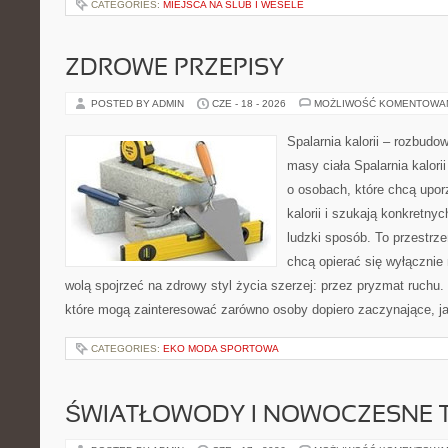
CATEGORIES:
MIEJSCA NA ŚLUB I WESELE
ZDROWE PRZEPISY
POSTED BY ADMIN
CZE - 18 - 2026
MOŻLIWOŚĆ KOMENTOWA
Spalarnia kalorii – rozbudo
masy ciała Spalarnia kalori
o osobach, które chcą upo
kalorii i szukają konkretny
ludzki sposób. To przestrze
chcą opierać się wyłącznie
wolą spojrzeć na zdrowy styl życia szerzej: przez pryzmat ruchu.
które mogą zainteresować zarówno osoby dopiero zaczynające, jak
CATEGORIES:
EKO MODA SPORTOWA
ŚWIATŁOWODY I NOWOCZESNE 