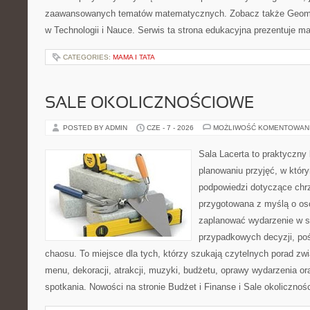
zaawansowanych tematów matematycznych. Zobacz także Geomet
w Technologii i Nauce. Serwis ta strona edukacyjna prezentuje 
CATEGORIES:
MAMA I TATA
SALE OKOLICZNOŚCIOWE
POSTED BY ADMIN
CZE - 7 - 2026
MOŻLIWOŚĆ KOMENTOWAN
Sala Lacerta to praktyczny
planowaniu przyjęć, w któr
podpowiedzi dotyczące chrz
przygotowana z myślą o os
zaplanować wydarzenie w s
przypadkowych decyzji, poś
chaosu. To miejsce dla tych, którzy szukają czytelnych porad zw
menu, dekoracji, atrakcji, muzyki, budżetu, oprawy wydarzenia o
spotkania. Nowości na stronie Budżet i Finanse i Sale okolicznoś