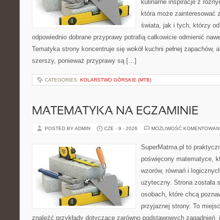
kulinarne inspiracje z różny
która może zainteresować 
świata, jak i tych, którzy 
odpowiednio dobrane przyprawy potrafią całkowicie odmienić nawe
Tematyka strony koncentruje się wokół kuchni pełnej zapachów, al
szerszy, ponieważ przyprawy są […]
CATEGORIES:
KOLARSTWO GÓRSKIE (MTB)
MATEMATYKA NA EGZAMINIE
POSTED BY ADMIN
CZE - 9 - 2026
MOŻLIWOŚĆ KOMENTOWAN
SuperMatma.pl to praktyczn
poświęcony matematyce, któ
wzorów, równań i logicznyc
użyteczny. Strona została 
osobach, które chcą poznaw
przyjaznej strony. To miej
znaleźć przykłady dotyczące zarówno podstawowych zagadnień, ja