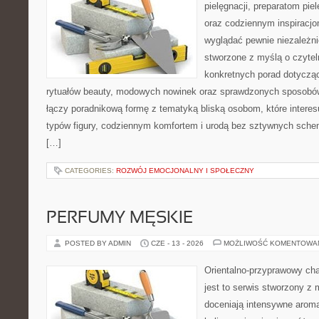
pielęgnacji, preparatom pi
oraz codziennym inspiracjo
wyglądać pewnie niezależni
stworzone z myślą o czytel
konkretnych porad dotycząc
rytuałów beauty, modowych nowinek oraz sprawdzonych sposobów
łączy poradnikową formę z tematyką bliską osobom, które interes
typów figury, codziennym komfortem i urodą bez sztywnych sche
[…]
CATEGORIES:
ROZWÓJ EMOCJONALNY I SPOŁECZNY
PERFUMY MĘSKIE
POSTED BY ADMIN
CZE - 13 - 2026
MOŻLIWOŚĆ KOMENTOWA
Orientalno-przyprawowy char
jest to serwis stworzony z 
doceniają intensywne aroma