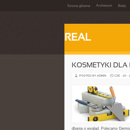
Archiwum
Strona główna
Biały
REAL
KOSMETYKI DLA 
POSTED BY ADMIN
CZE - 20 -
dbania o wygląd. Polecamy Dermo