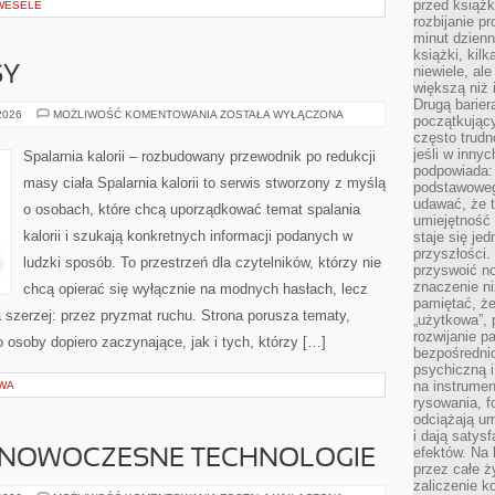
przed książk
 WESELE
rozbijanie p
minut dzienn
książki, kil
niewiele, ale
SY
większą niż 
Drugą barier
ZDROWE
 2026
MOŻLIWOŚĆ KOMENTOWANIA
ZOSTAŁA WYŁĄCZONA
początkują
PRZEPISY
często trudn
jeśli w inny
Spalarnia kalorii – rozbudowany przewodnik po redukcji
podpowiada:
masy ciała Spalarnia kalorii to serwis stworzony z myślą
podstawoweg
udawać, że 
o osobach, które chcą uporządkować temat spalania
umiejętność 
kalorii i szukają konkretnych informacji podanych w
staje się je
przyszłości.
ludzki sposób. To przestrzeń dla czytelników, którzy nie
przyswoić n
znaczenie ni
chcą opierać się wyłącznie na modnych hasłach, lecz
pamiętać, że
a szerzej: przez pryzmat ruchu. Strona porusza tematy,
„użytkowa”,
rozwijanie pa
osoby dopiero zaczynające, jak i tych, którzy […]
bezpośrednio
psychiczną i
na instrumen
WA
rysowania, f
odciążają um
i dają satys
efektów. Na 
 NOWOCZESNE TECHNOLOGIE
przez całe ż
zaliczenie ko