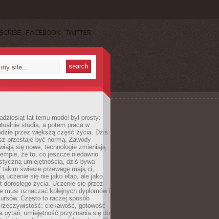
SCRIBE
FACEBOOK
TWITTER
adziesiąt lat temu model był prosty:
tualnie studia, a potem praca w
dzie przez większą część życia. Dziś
usz przestaje być normą. Zawody
awiają się nowe, technologie zmieniają
tempie, że to, co jeszcze niedawno
istyczną umiejętnością, dziś bywa
 takim świecie przewagę mają ci,
ją uczenie się nie jako etap, ale jako
t dorosłego życia. Uczenie się przez
ie musi oznaczać kolejnych dyplomów i
ursów. Często to raczej sposób
a rzeczywistość: ciekawość, gotowość
 pytań, umiejętność przyznania się do