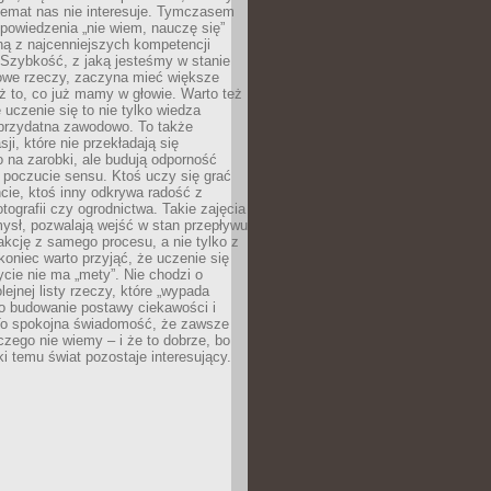
temat nas nie interesuje. Tymczasem
powiedzenia „nie wiem, nauczę się”
dną z najcenniejszych kompetencji
 Szybkość, z jaką jesteśmy w stanie
owe rzeczy, zaczyna mieć większe
ż to, co już mamy w głowie. Warto też
 uczenie się to nie tylko wiedza
 przydatna zawodowo. To także
sji, które nie przekładają się
 na zarobki, ale budują odporność
 poczucie sensu. Ktoś uczy się grać
cie, ktoś inny odkrywa radość z
otografii czy ogrodnictwa. Takie zajęcia
ysł, pozwalają wejść w stan przepływu
fakcję z samego procesu, a nie tylko z
koniec warto przyjąć, że uczenie się
ycie nie ma „mety”. Nie chodzi o
lejnej listy rzeczy, które „wypada
 o budowanie postawy ciekawości i
 To spokojna świadomość, że zawsze
czego nie wiemy – i że to dobrze, bo
ki temu świat pozostaje interesujący.