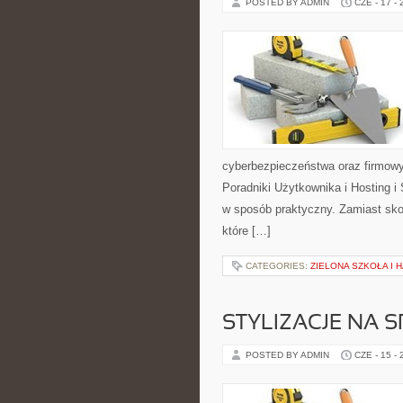
POSTED BY ADMIN
CZE - 17 -
cyberbezpieczeństwa oraz firmowy
Poradniki Użytkownika i Hosting i
w sposób praktyczny. Zamiast sko
które […]
CATEGORIES:
ZIELONA SZKOŁA I
STYLIZACJE NA 
POSTED BY ADMIN
CZE - 15 -