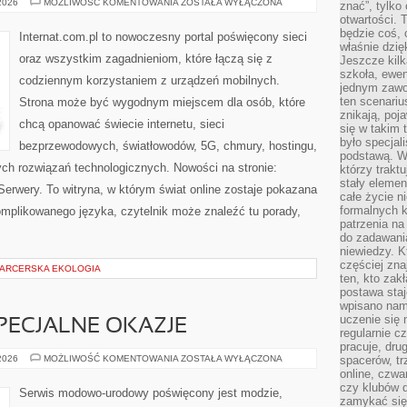
ŚWIATŁOWODY
 2026
MOŻLIWOŚĆ KOMENTOWANIA
ZOSTAŁA WYŁĄCZONA
znać”, tylko
I
otwartości.
NOWOCZESNE
TECHNOLOGIE
będzie coś, 
Internat.com.pl to nowoczesny portal poświęcony sieci
właśnie dzię
oraz wszystkim zagadnieniom, które łączą się z
Jeszcze kilk
szkoła, ewen
codziennym korzystaniem z urządzeń mobilnych.
jednym zawo
ten scenari
Strona może być wygodnym miejscem dla osób, które
znikają, poj
chcą opanować świecie internetu, sieci
się w takim 
było specjal
bezprzewodowych, światłowodów, 5G, chmury, hostingu,
podstawą. W
ch rozwiązań technologicznych. Nowości na stronie:
którzy traktu
stały elemen
 Serwery. To witryna, w którym świat online zostaje pokazana
całe życie n
formalnych k
mplikowanego języka, czytelnik może znaleźć tu porady,
patrzenia n
do zadawania
niewiedzy. Kt
częściej zna
 HARCERSKA EKOLOGIA
ten, kto zak
postawa staj
wpisano nam
uczenie się
SPECJALNE OKAZJE
regularnie cz
pracuje, dr
STYLIZACJE
 2026
MOŻLIWOŚĆ KOMENTOWANIA
ZOSTAŁA WYŁĄCZONA
spacerów, tr
NA
online, czwa
SPECJALNE
czy klubów d
OKAZJE
Serwis modowo-urodowy poświęcony jest modzie,
zamykać się 