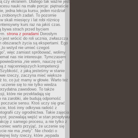
ą czy ekranem. Dlatego tak ważne jest
rocesu nauki na małe porcje: piętnaście
ie, jedna lekcja kursu, jeden rozdział
ka zrobionych zadań. To pozornie
 w skali miesięcy i lat robi różnicę
intensywny kurs raz na jakiś czas.
ą bywa strach przed byciem
cym.
strona z poradami
Dorosłym
o jest wrócić do roli ucznia, zwłaszcza
ch obszarach życia są ekspertami. Ego
 „to wstyd nie umieć czegoś
o”, więc zamiast spróbować, wolimy
temat nas nie interesuje. Tymczasem
powiedzenia „nie wiem, nauczę się”
dną z najcenniejszych kompetencji
 Szybkość, z jaką jesteśmy w stanie
owe rzeczy, zaczyna mieć większe
ż to, co już mamy w głowie. Warto też
 uczenie się to nie tylko wiedza
 przydatna zawodowo. To także
sji, które nie przekładają się
 na zarobki, ale budują odporność
 poczucie sensu. Ktoś uczy się grać
cie, ktoś inny odkrywa radość z
otografii czy ogrodnictwa. Takie zajęcia
ysł, pozwalają wejść w stan przepływu
fakcję z samego procesu, a nie tylko z
koniec warto przyjąć, że uczenie się
ycie nie ma „mety”. Nie chodzi o
lejnej listy rzeczy, które „wypada