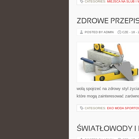
CATEGORIES:
MIEJSCA NA ŚLUB I
ZDROWE PRZEPI
POSTED BY ADMIN
CZE - 18 -
wolą spojrzeć na zdrowy styl życi
które mogą zainteresować zarówno 
CATEGORIES:
EKO MODA SPORTO
ŚWIATŁOWODY I