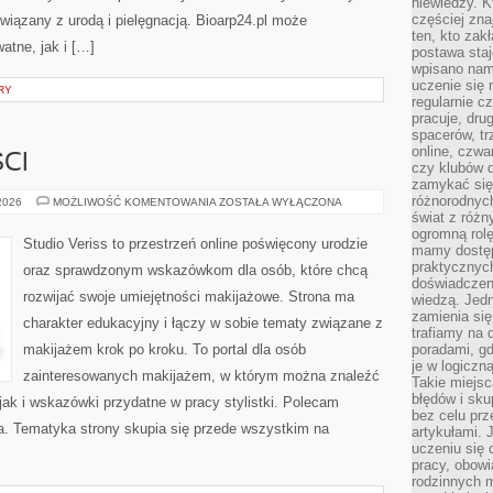
niewiedzy. Kt
częściej zna
iązany z urodą i pielęgnacją. Bioarp24.pl może
ten, kto zak
atne, jak i […]
postawa staj
wpisano nam
uczenie się
RY
regularnie cz
pracuje, dr
spacerów, tr
online, czwa
CI
czy klubów d
zamykać się 
różnorodnych
TRENDY
 2026
MOŻLIWOŚĆ KOMENTOWANIA
ZOSTAŁA WYŁĄCZONA
I
świat z róż
NOWOŚCI
ogromną rolę
Studio Veriss to przestrzeń online poświęcony urodzie
mamy dostęp
praktycznyc
oraz sprawdzonym wskazówkom dla osób, które chcą
doświadczeni
rozwijać swoje umiejętności makijażowe. Strona ma
wiedzą. Jedn
zamienia się
charakter edukacyjny i łączy w sobie tematy związane z
trafiamy na 
makijażem krok po kroku. To portal dla osób
poradami, gd
je w logiczn
zainteresowanych makijażem, w którym można znaleźć
Takie miejs
błędów i sku
ak i wskazówki przydatne w pracy stylistki. Polecam
bez celu prz
da. Tematyka strony skupia się przede wszystkim na
artykułami.
uczeniu się 
pracy, obow
rodzinnych m