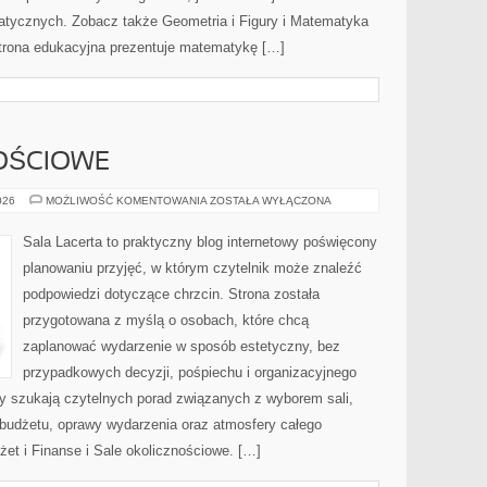
ycznych. Zobacz także Geometria i Figury i Matematyka
 strona edukacyjna prezentuje matematykę […]
OŚCIOWE
SALE
026
MOŻLIWOŚĆ KOMENTOWANIA
ZOSTAŁA WYŁĄCZONA
OKOLICZNOŚCIOWE
Sala Lacerta to praktyczny blog internetowy poświęcony
planowaniu przyjęć, w którym czytelnik może znaleźć
podpowiedzi dotyczące chrzcin. Strona została
przygotowana z myślą o osobach, które chcą
zaplanować wydarzenie w sposób estetyczny, bez
przypadkowych decyzji, pośpiechu i organizacyjnego
zy szukają czytelnych porad związanych z wyborem sali,
, budżetu, oprawy wydarzenia oraz atmosfery całego
żet i Finanse i Sale okolicznościowe. […]