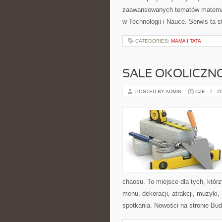
zaawansowanych tematów matemat
w Technologii i Nauce. Serwis ta
CATEGORIES:
MAMA I TATA
SALE OKOLICZN
POSTED BY ADMIN
CZE - 7 - 2
chaosu. To miejsce dla tych, któr
menu, dekoracji, atrakcji, muzyki
spotkania. Nowości na stronie Bud