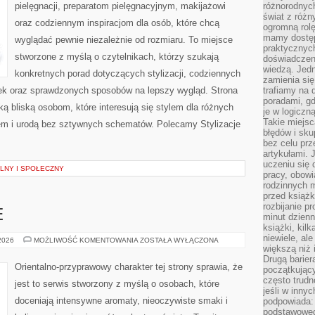
pielęgnacji, preparatom pielęgnacyjnym, makijażowi
różnorodnych
świat z róż
oraz codziennym inspiracjom dla osób, które chcą
ogromną rolę
mamy dostęp
wyglądać pewnie niezależnie od rozmiaru. To miejsce
praktycznyc
stworzone z myślą o czytelnikach, którzy szukają
doświadczeni
wiedzą. Jedn
konkretnych porad dotyczących stylizacji, codziennych
zamienia się
ek oraz sprawdzonych sposobów na lepszy wygląd. Strona
trafiamy na 
poradami, gd
ą bliską osobom, które interesują się stylem dla różnych
je w logiczn
Takie miejs
em i urodą bez sztywnych schematów. Polecamy Stylizacje
błędów i sku
bez celu prz
artykułami.
uczeniu się 
LNY I SPOŁECZNY
pracy, obow
rodzinnych m
przed książk
rozbijanie p
E
minut dzienn
książki, kil
niewiele, ale
PERFUMY
 2026
MOŻLIWOŚĆ KOMENTOWANIA
ZOSTAŁA WYŁĄCZONA
MĘSKIE
większą niż 
Drugą barier
Orientalno-przyprawowy charakter tej strony sprawia, że
początkują
często trudn
jest to serwis stworzony z myślą o osobach, które
jeśli w inny
doceniają intensywne aromaty, nieoczywiste smaki i
podpowiada:
podstawoweg