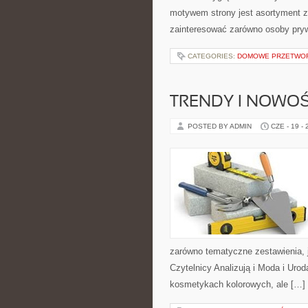
motywem strony jest asortyment zw
zainteresować zarówno osoby pryw
CATEGORIES:
DOMOWE PRZETWO
TRENDY I NOWOŚ
POSTED BY ADMIN
CZE - 19 -
zarówno tematyczne zestawienia, j
Czytelnicy Analizują i Moda i Uro
kosmetykach kolorowych, ale […]