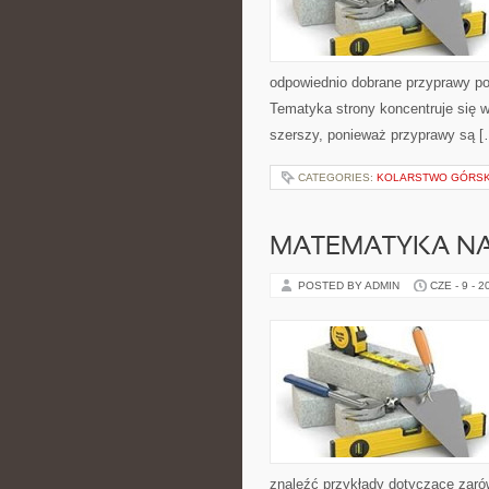
odpowiednio dobrane przyprawy pot
Tematyka strony koncentruje się wo
szerszy, ponieważ przyprawy są [
CATEGORIES:
KOLARSTWO GÓRSKI
MATEMATYKA NA
POSTED BY ADMIN
CZE - 9 - 2
znaleźć przykłady dotyczące zaró