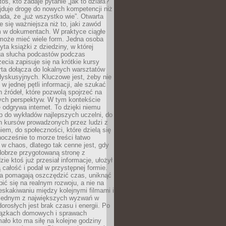
oś, kto zadaje pytanie „jak to działa?”
jduje drogę do nowych kompetencji niż
łada, że „już wszystko wie”. Otwarta
e się ważniejsza niż to, jaki zawód
 w dokumentach. W praktyce ciągłe
 może mieć wiele form. Jedna osoba
yta książki z dziedziny, w której
uga słucha podcastów podczas
zecia zapisuje się na krótkie kursy
rta dołącza do lokalnych warsztatów
yskusyjnych. Kluczowe jest, żeby nie
w jednej pętli informacji, ale szukać
 źródeł, które pozwolą spojrzeć na
nych perspektyw. W tym kontekście
 odgrywa internet. To dzięki niemu
 do wykładów najlepszych uczelni, do
h kursów prowadzonych przez ludzi z
em, do społeczności, które dzielą się
ocześnie to morze treści łatwo
 w chaos, dlatego tak cenne jest, gdy
dobrze przygotowaną stronę z
zie ktoś już przesiał informacje, ułożył
ą całość i podał w przystępnej formie.
ca pomagają oszczędzić czas, uniknąć
pić się na realnym rozwoju, a nie na
eskakiwaniu między kolejnymi filmami i
 Jednym z największych wyzwań w
dorosłych jest brak czasu i energii. Po
iązkach domowych i sprawach
ało kto ma siłę na kolejne godziny