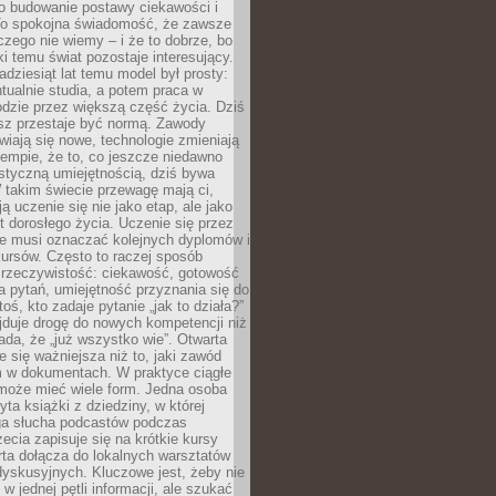
 o budowanie postawy ciekawości i
 To spokojna świadomość, że zawsze
czego nie wiemy – i że to dobrze, bo
ki temu świat pozostaje interesujący.
adziesiąt lat temu model był prosty:
tualnie studia, a potem praca w
dzie przez większą część życia. Dziś
usz przestaje być normą. Zawody
awiają się nowe, technologie zmieniają
tempie, że to, co jeszcze niedawno
istyczną umiejętnością, dziś bywa
 takim świecie przewagę mają ci,
ją uczenie się nie jako etap, ale jako
t dorosłego życia. Uczenie się przez
ie musi oznaczać kolejnych dyplomów i
ursów. Często to raczej sposób
a rzeczywistość: ciekawość, gotowość
 pytań, umiejętność przyznania się do
oś, kto zadaje pytanie „jak to działa?”
jduje drogę do nowych kompetencji niż
łada, że „już wszystko wie”. Otwarta
e się ważniejsza niż to, jaki zawód
 w dokumentach. W praktyce ciągłe
 może mieć wiele form. Jedna osoba
yta książki z dziedziny, w której
uga słucha podcastów podczas
zecia zapisuje się na krótkie kursy
rta dołącza do lokalnych warsztatów
yskusyjnych. Kluczowe jest, żeby nie
w jednej pętli informacji, ale szukać