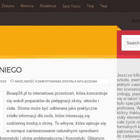
Drezno
Niemcy
Redakcja
Tagi
Tagi
Spis Treści
SUB
NIEGO
Jeszcze kilk
szkoła, ewen
KOSMETYKI
 2026
MOŻLIWOŚĆ KOMENTOWANIA
ZOSTAŁA WYŁĄCZONA
jednym zawo
DLA
NIEGO
ten scenari
Bioarp24.pl to internetowa przestrzeń, która koncentruje
znikają, poj
się w takim 
się wokół preparatów do pielęgnacji skóry, włosów i
było specjal
podstawą. W
ciała. Strona może być odbierana jako praktyczne
którzy traktu
źródło informacji dla osób, które interesują się
stały elemen
całe życie n
codzienną troską o skórę. To witryna, która wpisuje się
formalnych k
w rosnące zainteresowanie naturalnymi sposobami
patrzenia n
do zadawania
kosmetyki i skóra problematyczna i Kosmetyki. Głównym