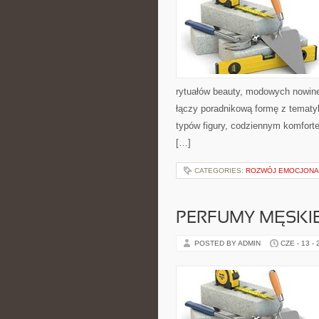
rytuałów beauty, modowych nowin
łączy poradnikową formę z tematyk
typów figury, codziennym komfort
[…]
CATEGORIES:
ROZWÓJ EMOCJONA
PERFUMY MĘSKI
POSTED BY ADMIN
CZE - 13 -