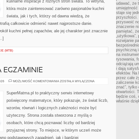
kulinarne inspiracje z różnych stron świata. To witryna,
udawać, że 
umiejętność 
która może zainteresować zarówno pasjonatów kuchni
staje się je
świata, jak i tych, którzy od dawna wiedzą, że
przyszłości.
przyswoić n
rafią całkowicie odmienić nawet najprostsze danie.
znaczenie ni
kół kuchni pełnej zapachów, ale jej charakter jest znacznie
pamiętać, że
„użytkowa”,
…]
rozwijanie pa
bezpośrednio
psychiczną i
E (MTB)
na instrumen
rysowania, f
odciążają um
i dają satys
 EGZAMINIE
efektów. Na 
przez całe ż
MATEMATYKA
026
MOŻLIWOŚĆ KOMENTOWANIA
ZOSTAŁA WYŁĄCZONA
zaliczenie ko
NA
znać”, tylko
EGZAMINIE
otwartości.
SuperMatma.pl to praktyczny serwis internetowy
będzie coś, 
poświęcony matematyce, który pokazuje, że świat liczb,
właśnie dzię
wzorów, równań i logicznych zależności może być
użyteczny. Strona została stworzona z myślą o
osobach, które chcą poznawać liczby od bardziej
przyjaznej strony. To miejsce, w którym uczeń może
wno podstawowych zagadnień, jak i bardziej