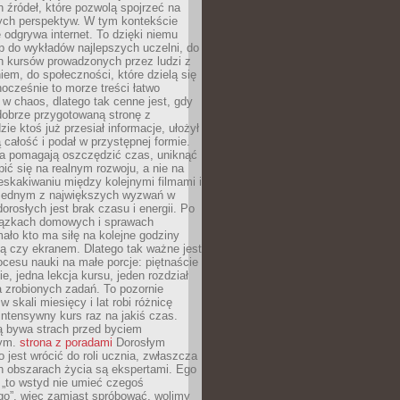
 źródeł, które pozwolą spojrzeć na
nych perspektyw. W tym kontekście
 odgrywa internet. To dzięki niemu
 do wykładów najlepszych uczelni, do
h kursów prowadzonych przez ludzi z
em, do społeczności, które dzielą się
ocześnie to morze treści łatwo
 w chaos, dlatego tak cenne jest, gdy
dobrze przygotowaną stronę z
zie ktoś już przesiał informacje, ułożył
ą całość i podał w przystępnej formie.
ca pomagają oszczędzić czas, uniknąć
pić się na realnym rozwoju, a nie na
eskakiwaniu między kolejnymi filmami i
 Jednym z największych wyzwań w
dorosłych jest brak czasu i energii. Po
iązkach domowych i sprawach
ało kto ma siłę na kolejne godziny
ą czy ekranem. Dlatego tak ważne jest
rocesu nauki na małe porcje: piętnaście
ie, jedna lekcja kursu, jeden rozdział
ka zrobionych zadań. To pozornie
 w skali miesięcy i lat robi różnicę
intensywny kurs raz na jakiś czas.
ą bywa strach przed byciem
cym.
strona z poradami
Dorosłym
o jest wrócić do roli ucznia, zwłaszcza
ch obszarach życia są ekspertami. Ego
 „to wstyd nie umieć czegoś
o”, więc zamiast spróbować, wolimy