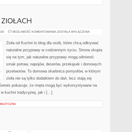
 ZIOŁACH
PRZEWODNIK
026
MOŻLIWOŚĆ KOMENTOWANIA
ZOSTAŁA WYŁĄCZONA
PO
ZIOŁACH
Zioła od Kuchni to blog dla osób, które chcą odkrywać
naturalne przyprawy w codziennym życiu. Strona skupia
się na tym, jak naturalne przyprawy mogą odmienić
smak potraw, napojów, deserów, przekąsek i domowych
przetworów. To domowa skarbnica pomysłów, w którym
zioła nie są tylko dodatkiem do dań, lecz stają się
 Serwis pokazuje, że mięta mogą być wykorzystywane na
w kuchni tradycyjnej, jak i […]
 MUZYCZNA