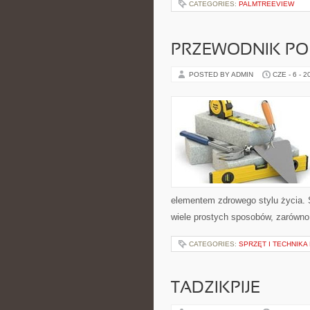
CATEGORIES:
PALMTREEVIEW
PRZEWODNIK PO
POSTED BY ADMIN
CZE - 6 - 2
elementem zdrowego stylu życia.
wiele prostych sposobów, zarówno 
CATEGORIES:
SPRZĘT I TECHNIKA
TADZIKPIJE