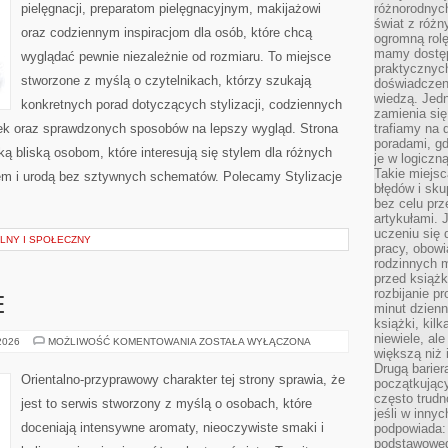
pielęgnacji, preparatom pielęgnacyjnym, makijażowi
różnorodnych
świat z róż
oraz codziennym inspiracjom dla osób, które chcą
ogromną rolę
mamy dostęp
wyglądać pewnie niezależnie od rozmiaru. To miejsce
praktycznyc
stworzone z myślą o czytelnikach, którzy szukają
doświadczeni
wiedzą. Jedn
konkretnych porad dotyczących stylizacji, codziennych
zamienia się
ek oraz sprawdzonych sposobów na lepszy wygląd. Strona
trafiamy na 
poradami, gd
ą bliską osobom, które interesują się stylem dla różnych
je w logiczn
Takie miejs
em i urodą bez sztywnych schematów. Polecamy Stylizacje
błędów i sku
bez celu prz
artykułami.
uczeniu się 
LNY I SPOŁECZNY
pracy, obow
rodzinnych m
przed książk
rozbijanie p
E
minut dzienn
książki, kil
niewiele, ale
PERFUMY
 2026
MOŻLIWOŚĆ KOMENTOWANIA
ZOSTAŁA WYŁĄCZONA
MĘSKIE
większą niż 
Drugą barier
Orientalno-przyprawowy charakter tej strony sprawia, że
początkują
często trudn
jest to serwis stworzony z myślą o osobach, które
jeśli w inny
doceniają intensywne aromaty, nieoczywiste smaki i
podpowiada:
podstawoweg