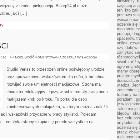
niewiedzy. Kt
częściej zna
iązany z urodą i pielęgnacją. Bioarp24.pl może
ten, kto zak
atne, jak i […]
postawa staj
wpisano nam
uczenie się
RY
regularnie cz
pracuje, dr
spacerów, tr
online, czwa
CI
czy klubów d
zamykać się 
różnorodnych
TRENDY
 2026
MOŻLIWOŚĆ KOMENTOWANIA
ZOSTAŁA WYŁĄCZONA
I
świat z róż
NOWOŚCI
ogromną rolę
Studio Veriss to przestrzeń online poświęcony urodzie
mamy dostęp
praktycznyc
oraz sprawdzonym wskazówkom dla osób, które chcą
doświadczeni
rozwijać swoje umiejętności makijażowe. Strona ma
wiedzą. Jedn
zamienia się
charakter edukacyjny i łączy w sobie tematy związane z
trafiamy na 
makijażem krok po kroku. To portal dla osób
poradami, gd
je w logiczn
zainteresowanych makijażem, w którym można znaleźć
Takie miejs
błędów i sku
ak i wskazówki przydatne w pracy stylistki. Polecam
bez celu prz
da. Tematyka strony skupia się przede wszystkim na
artykułami.
uczeniu się 
pracy, obow
rodzinnych m