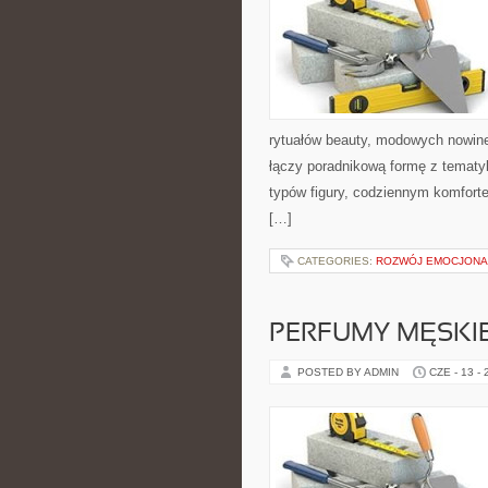
rytuałów beauty, modowych nowin
łączy poradnikową formę z tematyk
typów figury, codziennym komfort
[…]
CATEGORIES:
ROZWÓJ EMOCJONA
PERFUMY MĘSKI
POSTED BY ADMIN
CZE - 13 -