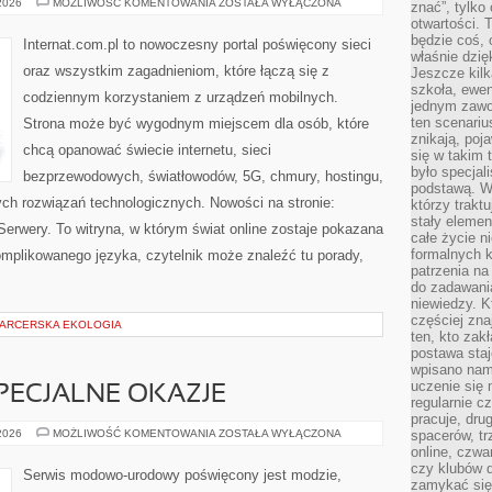
ŚWIATŁOWODY
 2026
MOŻLIWOŚĆ KOMENTOWANIA
ZOSTAŁA WYŁĄCZONA
znać”, tylko
I
otwartości.
NOWOCZESNE
TECHNOLOGIE
będzie coś, 
Internat.com.pl to nowoczesny portal poświęcony sieci
właśnie dzię
oraz wszystkim zagadnieniom, które łączą się z
Jeszcze kilk
szkoła, ewen
codziennym korzystaniem z urządzeń mobilnych.
jednym zawo
ten scenari
Strona może być wygodnym miejscem dla osób, które
znikają, poj
chcą opanować świecie internetu, sieci
się w takim 
było specjal
bezprzewodowych, światłowodów, 5G, chmury, hostingu,
podstawą. W
ch rozwiązań technologicznych. Nowości na stronie:
którzy traktu
stały elemen
 Serwery. To witryna, w którym świat online zostaje pokazana
całe życie n
formalnych k
mplikowanego języka, czytelnik może znaleźć tu porady,
patrzenia n
do zadawania
niewiedzy. Kt
częściej zna
 HARCERSKA EKOLOGIA
ten, kto zak
postawa staj
wpisano nam
uczenie się
SPECJALNE OKAZJE
regularnie cz
pracuje, dr
STYLIZACJE
 2026
MOŻLIWOŚĆ KOMENTOWANIA
ZOSTAŁA WYŁĄCZONA
spacerów, tr
NA
online, czwa
SPECJALNE
czy klubów d
OKAZJE
Serwis modowo-urodowy poświęcony jest modzie,
zamykać się 