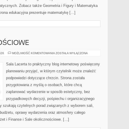
ycznych. Zobacz także Geometria i Figury i Matematyka
 strona edukacyjna prezentuje matematykę […]
OŚCIOWE
SALE
026
MOŻLIWOŚĆ KOMENTOWANIA
ZOSTAŁA WYŁĄCZONA
OKOLICZNOŚCIOWE
Sala Lacerta to praktyczny blog internetowy poświęcony
planowaniu przyjęć, w którym czytelnik może znaleźć
podpowiedzi dotyczące chrzcin. Strona została
przygotowana z myślą o osobach, które chcą
zaplanować wydarzenie w sposób estetyczny, bez
przypadkowych decyzji, pośpiechu i organizacyjnego
zy szukają czytelnych porad związanych z wyborem sali,
, budżetu, oprawy wydarzenia oraz atmosfery całego
żet i Finanse i Sale okolicznościowe. […]