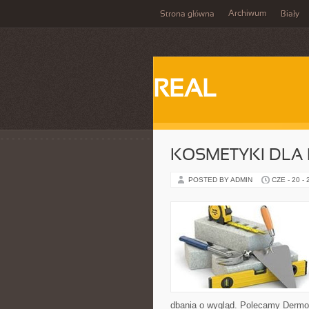
Archiwum
Strona główna
Biały
REAL
KOSMETYKI DLA 
POSTED BY ADMIN
CZE - 20 -
dbania o wygląd. Polecamy Dermo