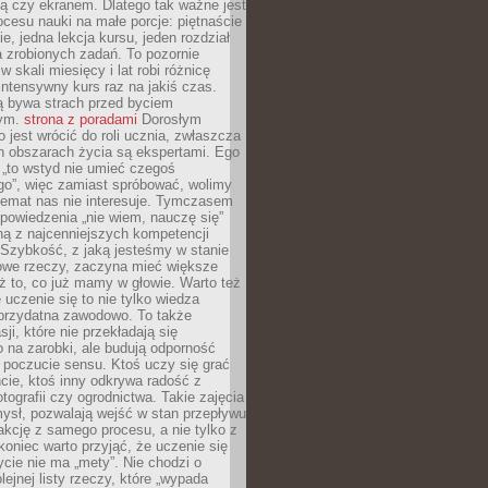
ą czy ekranem. Dlatego tak ważne jest
rocesu nauki na małe porcje: piętnaście
ie, jedna lekcja kursu, jeden rozdział
ka zrobionych zadań. To pozornie
 w skali miesięcy i lat robi różnicę
intensywny kurs raz na jakiś czas.
ą bywa strach przed byciem
cym.
strona z poradami
Dorosłym
o jest wrócić do roli ucznia, zwłaszcza
ch obszarach życia są ekspertami. Ego
 „to wstyd nie umieć czegoś
o”, więc zamiast spróbować, wolimy
temat nas nie interesuje. Tymczasem
powiedzenia „nie wiem, nauczę się”
dną z najcenniejszych kompetencji
 Szybkość, z jaką jesteśmy w stanie
owe rzeczy, zaczyna mieć większe
ż to, co już mamy w głowie. Warto też
 uczenie się to nie tylko wiedza
 przydatna zawodowo. To także
sji, które nie przekładają się
 na zarobki, ale budują odporność
 poczucie sensu. Ktoś uczy się grać
cie, ktoś inny odkrywa radość z
otografii czy ogrodnictwa. Takie zajęcia
ysł, pozwalają wejść w stan przepływu
fakcję z samego procesu, a nie tylko z
koniec warto przyjąć, że uczenie się
ycie nie ma „mety”. Nie chodzi o
lejnej listy rzeczy, które „wypada