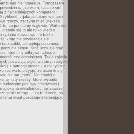
temat nas nie interesuje. Tymczasem
powiedzenia „nie wiem, nauczę się”
dną z najcenniejszych kompetencji
 Szybkość, z jaką jesteśmy w stanie
owe rzeczy, zaczyna mieć większe
ż to, co już mamy w głowie. Warto też
 uczenie się to nie tylko wiedza
 przydatna zawodowo. To także
sji, które nie przekładają się
 na zarobki, ale budują odporność
 poczucie sensu. Ktoś uczy się grać
cie, ktoś inny odkrywa radość z
otografii czy ogrodnictwa. Takie zajęcia
ysł, pozwalają wejść w stan przepływu
fakcję z samego procesu, a nie tylko z
koniec warto przyjąć, że uczenie się
ycie nie ma „mety”. Nie chodzi o
lejnej listy rzeczy, które „wypada
 o budowanie postawy ciekawości i
 To spokojna świadomość, że zawsze
czego nie wiemy – i że to dobrze, bo
ki temu świat pozostaje interesujący.