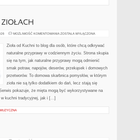
 ZIOŁACH
PRZEWODNIK
026
MOŻLIWOŚĆ KOMENTOWANIA
ZOSTAŁA WYŁĄCZONA
PO
ZIOŁACH
Zioła od Kuchni to blog dla osób, które chcą odkrywać
naturalne przyprawy w codziennym życiu. Strona skupia
się na tym, jak naturalne przyprawy mogą odmienić
smak potraw, napojów, deserów, przekąsek i domowych
przetworów. To domowa skarbnica pomysłów, w którym
zioła nie są tylko dodatkiem do dań, lecz stają się
 Serwis pokazuje, że mięta mogą być wykorzystywane na
w kuchni tradycyjnej, jak i […]
 MUZYCZNA