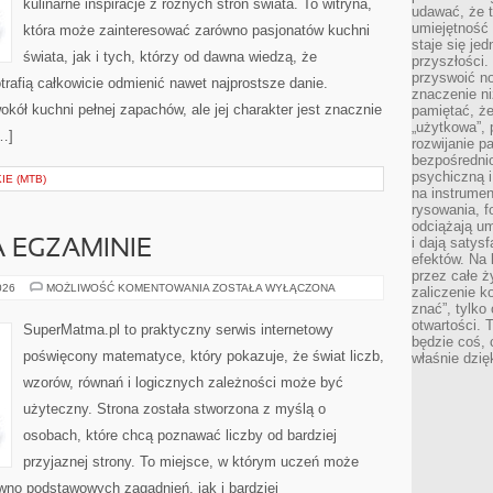
kulinarne inspiracje z różnych stron świata. To witryna,
udawać, że 
umiejętność 
która może zainteresować zarówno pasjonatów kuchni
staje się je
świata, jak i tych, którzy od dawna wiedzą, że
przyszłości.
przyswoić n
rafią całkowicie odmienić nawet najprostsze danie.
znaczenie ni
kół kuchni pełnej zapachów, ale jej charakter jest znacznie
pamiętać, że
„użytkowa”,
…]
rozwijanie pa
bezpośrednio
psychiczną i
E (MTB)
na instrumen
rysowania, f
odciążają um
i dają satys
 EGZAMINIE
efektów. Na 
przez całe ż
MATEMATYKA
026
MOŻLIWOŚĆ KOMENTOWANIA
ZOSTAŁA WYŁĄCZONA
zaliczenie ko
NA
znać”, tylko
EGZAMINIE
otwartości.
SuperMatma.pl to praktyczny serwis internetowy
będzie coś, 
poświęcony matematyce, który pokazuje, że świat liczb,
właśnie dzię
wzorów, równań i logicznych zależności może być
użyteczny. Strona została stworzona z myślą o
osobach, które chcą poznawać liczby od bardziej
przyjaznej strony. To miejsce, w którym uczeń może
wno podstawowych zagadnień, jak i bardziej