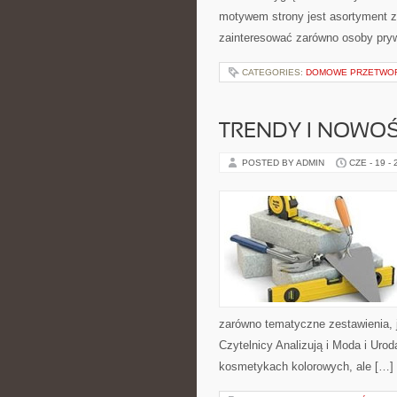
motywem strony jest asortyment zw
zainteresować zarówno osoby pryw
CATEGORIES:
DOMOWE PRZETWO
TRENDY I NOWOŚ
POSTED BY ADMIN
CZE - 19 -
zarówno tematyczne zestawienia, j
Czytelnicy Analizują i Moda i Uro
kosmetykach kolorowych, ale […]