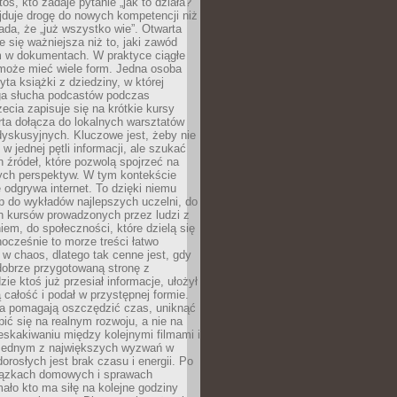
oś, kto zadaje pytanie „jak to działa?”
jduje drogę do nowych kompetencji niż
łada, że „już wszystko wie”. Otwarta
e się ważniejsza niż to, jaki zawód
 w dokumentach. W praktyce ciągłe
 może mieć wiele form. Jedna osoba
yta książki z dziedziny, w której
uga słucha podcastów podczas
zecia zapisuje się na krótkie kursy
rta dołącza do lokalnych warsztatów
yskusyjnych. Kluczowe jest, żeby nie
w jednej pętli informacji, ale szukać
 źródeł, które pozwolą spojrzeć na
nych perspektyw. W tym kontekście
 odgrywa internet. To dzięki niemu
 do wykładów najlepszych uczelni, do
h kursów prowadzonych przez ludzi z
em, do społeczności, które dzielą się
ocześnie to morze treści łatwo
 w chaos, dlatego tak cenne jest, gdy
dobrze przygotowaną stronę z
zie ktoś już przesiał informacje, ułożył
ą całość i podał w przystępnej formie.
ca pomagają oszczędzić czas, uniknąć
pić się na realnym rozwoju, a nie na
eskakiwaniu między kolejnymi filmami i
 Jednym z największych wyzwań w
dorosłych jest brak czasu i energii. Po
iązkach domowych i sprawach
ało kto ma siłę na kolejne godziny