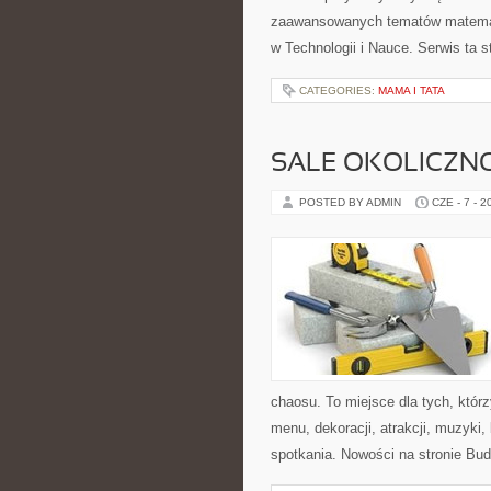
zaawansowanych tematów matemat
w Technologii i Nauce. Serwis ta
CATEGORIES:
MAMA I TATA
SALE OKOLICZN
POSTED BY ADMIN
CZE - 7 - 2
chaosu. To miejsce dla tych, któr
menu, dekoracji, atrakcji, muzyki
spotkania. Nowości na stronie Bud