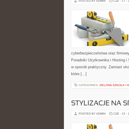
POSTED BY ADMIN
CZE - 17 -
cyberbezpieczeństwa oraz firmowy
Poradniki Użytkownika i Hosting i
w sposób praktyczny. Zamiast sko
które […]
CATEGORIES:
ZIELONA SZKOŁA I
STYLIZACJE NA 
POSTED BY ADMIN
CZE - 15 -