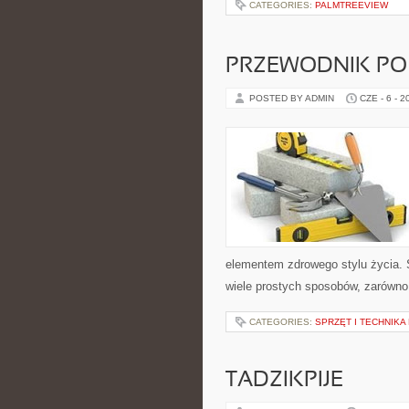
CATEGORIES:
PALMTREEVIEW
PRZEWODNIK PO
POSTED BY ADMIN
CZE - 6 - 2
elementem zdrowego stylu życia.
wiele prostych sposobów, zarówno 
CATEGORIES:
SPRZĘT I TECHNIKA
TADZIKPIJE