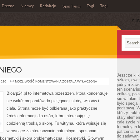
Drezno
Niemcy
Redakcja
Tagi
Tagi
Spis Treści
SUB
NIEGO
Jeszcze kilk
szkoła, ewen
KOSMETYKI
 2026
MOŻLIWOŚĆ KOMENTOWANIA
ZOSTAŁA WYŁĄCZONA
jednym zawo
DLA
NIEGO
ten scenari
Bioarp24.pl to internetowa przestrzeń, która koncentruje
znikają, poj
się w takim 
się wokół preparatów do pielęgnacji skóry, włosów i
było specjal
podstawą. W
ciała. Strona może być odbierana jako praktyczne
którzy traktu
źródło informacji dla osób, które interesują się
stały elemen
całe życie n
codzienną troską o skórę. To witryna, która wpisuje się
formalnych k
w rosnące zainteresowanie naturalnymi sposobami
patrzenia n
do zadawania
kosmetyki i skóra problematyczna i Kosmetyki. Głównym