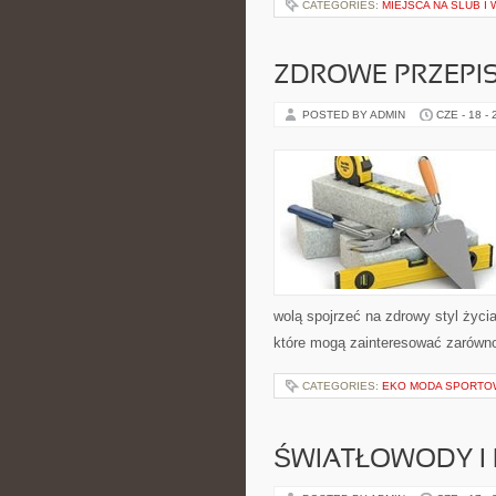
CATEGORIES:
MIEJSCA NA ŚLUB I
ZDROWE PRZEPI
POSTED BY ADMIN
CZE - 18 -
wolą spojrzeć na zdrowy styl życi
które mogą zainteresować zarówno 
CATEGORIES:
EKO MODA SPORTO
ŚWIATŁOWODY I