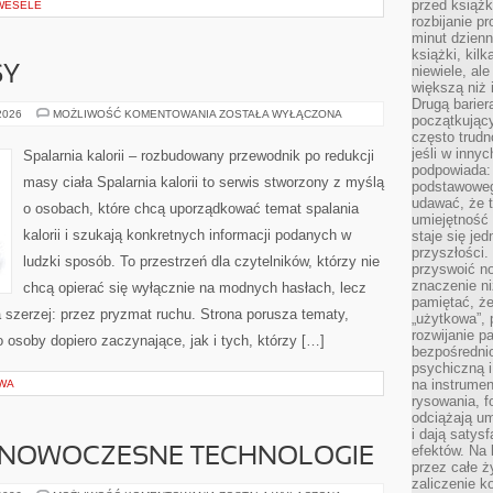
przed książk
 WESELE
rozbijanie p
minut dzienn
książki, kil
niewiele, ale
SY
większą niż 
Drugą barier
ZDROWE
 2026
MOŻLIWOŚĆ KOMENTOWANIA
ZOSTAŁA WYŁĄCZONA
początkują
PRZEPISY
często trudn
jeśli w inny
Spalarnia kalorii – rozbudowany przewodnik po redukcji
podpowiada:
masy ciała Spalarnia kalorii to serwis stworzony z myślą
podstawoweg
udawać, że 
o osobach, które chcą uporządkować temat spalania
umiejętność 
kalorii i szukają konkretnych informacji podanych w
staje się je
przyszłości.
ludzki sposób. To przestrzeń dla czytelników, którzy nie
przyswoić n
znaczenie ni
chcą opierać się wyłącznie na modnych hasłach, lecz
pamiętać, że
a szerzej: przez pryzmat ruchu. Strona porusza tematy,
„użytkowa”,
rozwijanie pa
osoby dopiero zaczynające, jak i tych, którzy […]
bezpośrednio
psychiczną i
na instrumen
WA
rysowania, f
odciążają um
i dają satys
efektów. Na 
 NOWOCZESNE TECHNOLOGIE
przez całe ż
zaliczenie ko