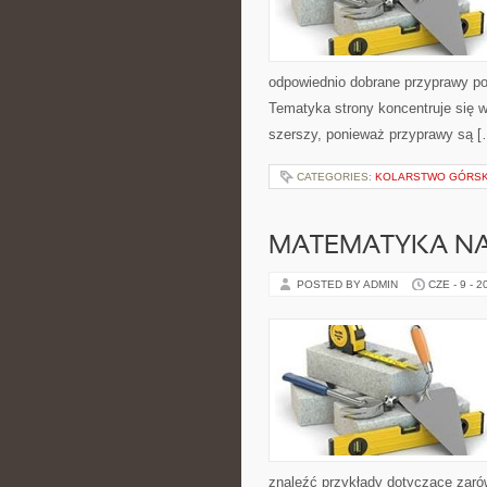
odpowiednio dobrane przyprawy pot
Tematyka strony koncentruje się wo
szerszy, ponieważ przyprawy są [
CATEGORIES:
KOLARSTWO GÓRSKI
MATEMATYKA NA
POSTED BY ADMIN
CZE - 9 - 2
znaleźć przykłady dotyczące zaró