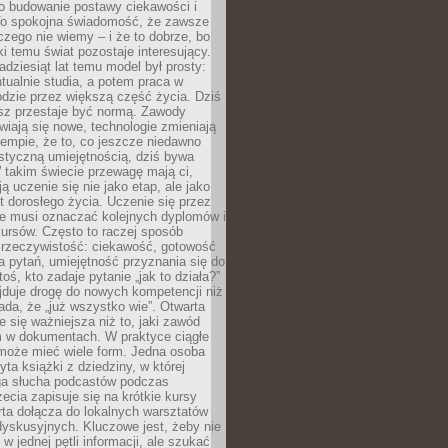
 o budowanie postawy ciekawości i
 To spokojna świadomość, że zawsze
czego nie wiemy – i że to dobrze, bo
ki temu świat pozostaje interesujący.
adziesiąt lat temu model był prosty:
tualnie studia, a potem praca w
dzie przez większą część życia. Dziś
usz przestaje być normą. Zawody
awiają się nowe, technologie zmieniają
tempie, że to, co jeszcze niedawno
istyczną umiejętnością, dziś bywa
 takim świecie przewagę mają ci,
ją uczenie się nie jako etap, ale jako
t dorosłego życia. Uczenie się przez
ie musi oznaczać kolejnych dyplomów i
ursów. Często to raczej sposób
a rzeczywistość: ciekawość, gotowość
 pytań, umiejętność przyznania się do
oś, kto zadaje pytanie „jak to działa?”
jduje drogę do nowych kompetencji niż
łada, że „już wszystko wie”. Otwarta
e się ważniejsza niż to, jaki zawód
 w dokumentach. W praktyce ciągłe
 może mieć wiele form. Jedna osoba
yta książki z dziedziny, w której
uga słucha podcastów podczas
zecia zapisuje się na krótkie kursy
rta dołącza do lokalnych warsztatów
yskusyjnych. Kluczowe jest, żeby nie
w jednej pętli informacji, ale szukać