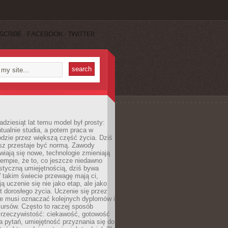
SCRIBE
FACEBOOK
TWITTER
adziesiąt lat temu model był prosty:
tualnie studia, a potem praca w
dzie przez większą część życia. Dziś
usz przestaje być normą. Zawody
awiają się nowe, technologie zmieniają
tempie, że to, co jeszcze niedawno
istyczną umiejętnością, dziś bywa
 takim świecie przewagę mają ci,
ją uczenie się nie jako etap, ale jako
t dorosłego życia. Uczenie się przez
ie musi oznaczać kolejnych dyplomów i
ursów. Często to raczej sposób
a rzeczywistość: ciekawość, gotowość
 pytań, umiejętność przyznania się do