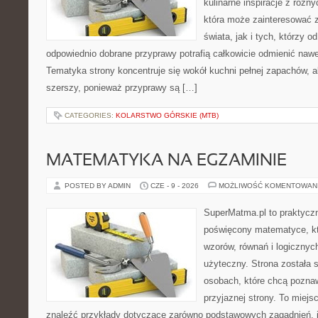
kulinarne inspiracje z różny
która może zainteresować 
świata, jak i tych, którzy 
odpowiednio dobrane przyprawy potrafią całkowicie odmienić nawe
Tematyka strony koncentruje się wokół kuchni pełnej zapachów, al
szerszy, ponieważ przyprawy są […]
CATEGORIES:
KOLARSTWO GÓRSKIE (MTB)
MATEMATYKA NA EGZAMINIE
POSTED BY ADMIN
CZE - 9 - 2026
MOŻLIWOŚĆ KOMENTOWAN
SuperMatma.pl to praktyczn
poświęcony matematyce, któ
wzorów, równań i logicznyc
użyteczny. Strona została 
osobach, które chcą poznaw
przyjaznej strony. To miej
znaleźć przykłady dotyczące zarówno podstawowych zagadnień, ja