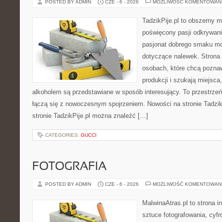
POSTED BY ADMIN
CZE - 6 - 2026
MOŻLIWOŚĆ KOMENTOWAN
TadzikPije.pl to obszerny 
poświęcony pasji odkrywan
pasjonat dobrego smaku mo
dotyczące nalewek. Strona 
osobach, które chcą pozna
produkcji i szukają miejsca
alkoholem są przedstawiane w sposób interesujący. To przestrze
łączą się z nowoczesnym spojrzeniem. Nowości na stronie Tadzik
stronie TadzikPije.pl można znaleźć […]
CATEGORIES:
GUCCI
FOTOGRAFIA
POSTED BY ADMIN
CZE - 6 - 2026
MOŻLIWOŚĆ KOMENTOWAN
MalwinaAtras.pl to strona 
sztuce fotografowania, cyf