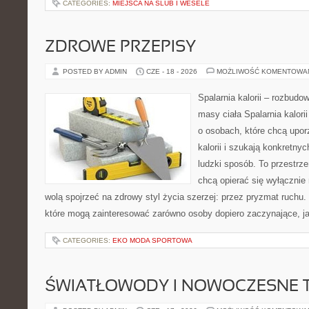
CATEGORIES:
MIEJSCA NA ŚLUB I WESELE
ZDROWE PRZEPISY
POSTED BY ADMIN
CZE - 18 - 2026
MOŻLIWOŚĆ KOMENTOWA
Spalarnia kalorii – rozbudo
masy ciała Spalarnia kalori
o osobach, które chcą upo
kalorii i szukają konkretny
ludzki sposób. To przestrze
chcą opierać się wyłącznie
wolą spojrzeć na zdrowy styl życia szerzej: przez pryzmat ruchu.
które mogą zainteresować zarówno osoby dopiero zaczynające, jak
CATEGORIES:
EKO MODA SPORTOWA
ŚWIATŁOWODY I NOWOCZESNE 