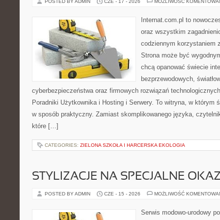
POSTED BY ADMIN
CZE - 17 - 2026
MOŻLIWOŚĆ KOMENTOWA
Internat.com.pl to nowocze
oraz wszystkim zagadnienio
codziennym korzystaniem z
Strona może być wygodnym 
chcą opanować świecie inter
bezprzewodowych, światłow
cyberbezpieczeństwa oraz firmowych rozwiązań technologicznych.
Poradniki Użytkownika i Hosting i Serwery. To witryna, w którym 
w sposób praktyczny. Zamiast skomplikowanego języka, czytelni
które […]
CATEGORIES:
ZIELONA SZKOŁA I HARCERSKA EKOLOGIA
STYLIZACJE NA SPECJALNE OKAZ
POSTED BY ADMIN
CZE - 15 - 2026
MOŻLIWOŚĆ KOMENTOWA
Serwis modowo-urodowy po