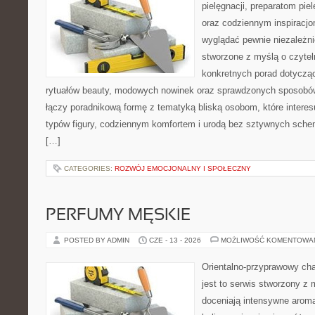
pielęgnacji, preparatom pi
oraz codziennym inspiracjo
wyglądać pewnie niezależni
stworzone z myślą o czytel
konkretnych porad dotycząc
rytuałów beauty, modowych nowinek oraz sprawdzonych sposobów
łączy poradnikową formę z tematyką bliską osobom, które interes
typów figury, codziennym komfortem i urodą bez sztywnych sche
[…]
CATEGORIES:
ROZWÓJ EMOCJONALNY I SPOŁECZNY
PERFUMY MĘSKIE
POSTED BY ADMIN
CZE - 13 - 2026
MOŻLIWOŚĆ KOMENTOWA
Orientalno-przyprawowy char
jest to serwis stworzony z 
doceniają intensywne aroma