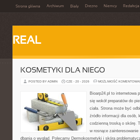
Archiwum
Drezno
Niemcy
Redakcja
Strona główna
Biały
REAL
KOSMETYKI DLA NIEGO
POSTED BY ADMIN
CZE - 20 - 2026
MOŻLIWOŚĆ KOMENTOWA
Bioarp24.pl to internetowa 
się wokół preparatów do pie
ciała. Strona może być odb
źródło informacji dla osób, k
codzienną troską o skórę. T
w rosnące zainteresowanie
dbania o wygląd. Polecamy Dermokosmetyki i skóra problematyc