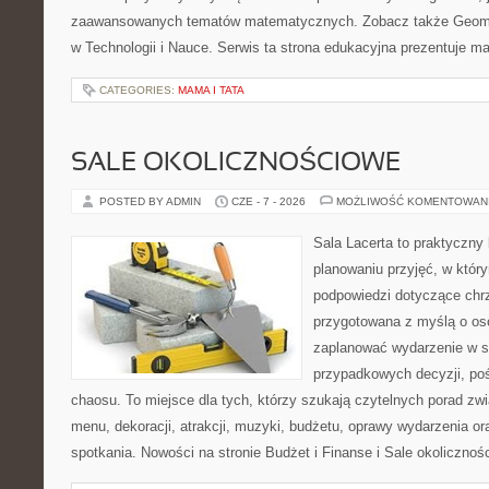
zaawansowanych tematów matematycznych. Zobacz także Geomet
w Technologii i Nauce. Serwis ta strona edukacyjna prezentuje 
CATEGORIES:
MAMA I TATA
SALE OKOLICZNOŚCIOWE
POSTED BY ADMIN
CZE - 7 - 2026
MOŻLIWOŚĆ KOMENTOWAN
Sala Lacerta to praktyczny
planowaniu przyjęć, w któr
podpowiedzi dotyczące chrz
przygotowana z myślą o os
zaplanować wydarzenie w s
przypadkowych decyzji, poś
chaosu. To miejsce dla tych, którzy szukają czytelnych porad zw
menu, dekoracji, atrakcji, muzyki, budżetu, oprawy wydarzenia o
spotkania. Nowości na stronie Budżet i Finanse i Sale okolicznoś