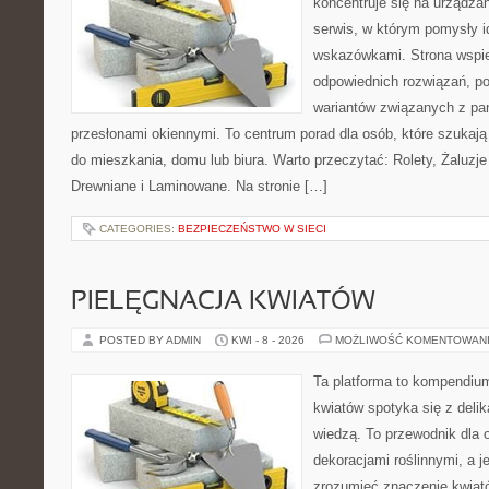
koncentruje się na urządza
serwis, w którym pomysły 
wskazówkami. Strona wspi
odpowiednich rozwiązań, po
wariantów związanych z pan
przesłonami okiennymi. To centrum porad dla osób, które szuka
do mieszkania, domu lub biura. Warto przeczytać: Rolety, Żaluzje 
Drewniane i Laminowane. Na stronie […]
CATEGORIES:
BEZPIECZEŃSTWO W SIECI
PIELĘGNACJA KWIATÓW
POSTED BY ADMIN
KWI - 8 - 2026
MOŻLIWOŚĆ KOMENTOWAN
Ta platforma to kompendium
kwiatów spotyka się z delik
wiedzą. To przewodnik dla o
dekoracjami roślinnymi, a j
zrozumieć znaczenie kwiató