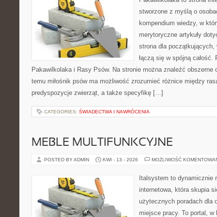
stworzone z myślą o osoba
kompendium wiedzy, w któr
merytoryczne artykuły dot
strona dla początkujących,
łączą się w spójną całość. 
Pakawilkolaka i Rasy Psów. Na stronie można znaleźć obszerne o
temu miłośnik psów ma możliwość zrozumieć różnice między ras
predyspozycje zwierząt, a także specyfikę […]
CATEGORIES:
ŚWIADECTWA I NAWRÓCENIA
MEBLE MULTIFUNKCYJNE
POSTED BY ADMIN
KWI - 13 - 2026
MOŻLIWOŚĆ KOMENTOWA
Italsystem to dynamicznie r
internetowa, która skupia s
użytecznych poradach dla 
miejsce pracy. To portal, w