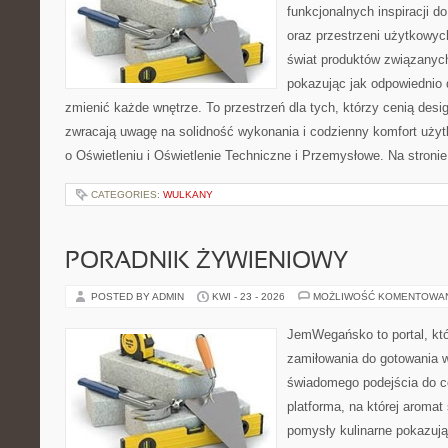
funkcjonalnych inspiracji d
oraz przestrzeni użytkowyc
świat produktów związanych
pokazując jak odpowiednio 
zmienić każde wnętrze. To przestrzeń dla tych, którzy cenią desi
zwracają uwagę na solidność wykonania i codzienny komfort użyt
o Oświetleniu i Oświetlenie Techniczne i Przemysłowe. Na stron
CATEGORIES:
WULKANY
PORADNIK ŻYWIENIOWY
POSTED BY ADMIN
KWI - 23 - 2026
MOŻLIWOŚĆ KOMENTOWA
JemWegańsko to portal, któr
zamiłowania do gotowania w
świadomego podejścia do c
platforma, na której aromat 
pomysły kulinarne pokazują