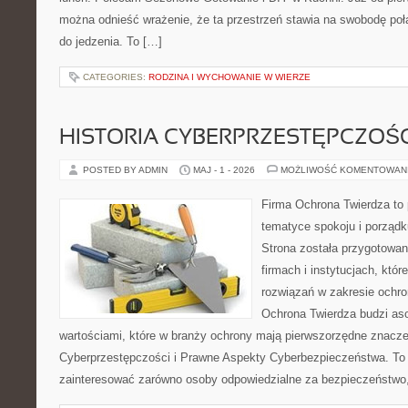
można odnieść wrażenie, że ta przestrzeń stawia na swobodę po
do jedzenia. To […]
CATEGORIES:
RODZINA I WYCHOWANIE W WIERZE
HISTORIA CYBERPRZESTĘPCZOŚC
POSTED BY ADMIN
MAJ - 1 - 2026
MOŻLIWOŚĆ KOMENTOWAN
Firma Ochrona Twierdza to p
tematyce spokoju i porząd
Strona została przygotowa
firmach i instytucjach, któ
rozwiązań w zakresie ochr
Ochrona Twierdza budzi aso
wartościami, które w branży ochrony mają pierwszorzędne znacze
Cyberprzestępczości i Prawne Aspekty Cyberbezpieczeństwa. To 
zainteresować zarówno osoby odpowiedzialne za bezpieczeństwo,