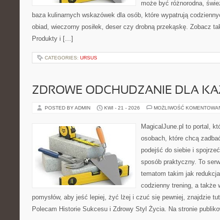
może być różnorodna, śwież
baza kulinarnych wskazówek dla osób, które wypatrują codzienny
obiad, wieczorny posiłek, deser czy drobną przekąskę. Zobacz tak
Produkty i […]
CATEGORIES:
URSUS
ZDROWE ODCHUDZANIE DLA K
POSTED BY ADMIN
KWI - 21 - 2026
MOŻLIWOŚĆ KOMENTOWA
MagicalJune.pl to portal, k
osobach, które chcą zadba
podejść do siebie i spojrze
sposób praktyczny. To ser
tematom takim jak redukcja
codzienny trening, a także 
pomysłów, aby jeść lepiej, żyć lżej i czuć się pewniej, znajdzie tu
Polecam Historie Sukcesu i Zdrowy Styl Życia. Na stronie publik