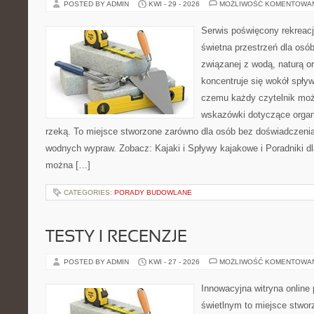
POSTED BY ADMIN
KWI - 29 - 2026
MOŻLIWOŚĆ KOMENTOWA
Serwis poświęcony rekreacj
świetna przestrzeń dla osó
związanej z wodą, naturą o
koncentruje się wokół spły
czemu każdy czytelnik moż
wskazówki dotyczące organ
rzeką. To miejsce stworzone zarówno dla osób bez doświadczenia,
wodnych wypraw. Zobacz: Kajaki i Spływy kajakowe i Poradniki dl
można […]
CATEGORIES:
PORADY BUDOWLANE
TESTY I RECENZJE
POSTED BY ADMIN
KWI - 27 - 2026
MOŻLIWOŚĆ KOMENTOWA
Innowacyjna witryna onlin
świetlnym to miejsce stwor