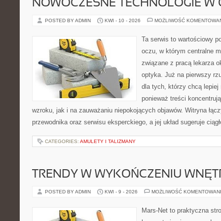
NOWOCZESNE TECHNOLOGIE W 
POSTED BY ADMIN
KWI - 10 - 2026
MOŻLIWOŚĆ KOMENTOWA
Ta serwis to wartościowy p
oczu, w którym centralne m
związane z pracą lekarza ok
optyka. Już na pierwszy rzut
dla tych, którzy chcą lepie
ponieważ treści koncentruj
wzroku, jak i na zauważaniu niepokojących objawów. Witryna łącz
przewodnika oraz serwisu eksperckiego, a jej układ sugeruje ciąg
CATEGORIES:
AMULETY I TALIZMANY
TRENDY W WYKOŃCZENIU WNĘT
POSTED BY ADMIN
KWI - 9 - 2026
MOŻLIWOŚĆ KOMENTOWAN
Mars-Net to praktyczna stro