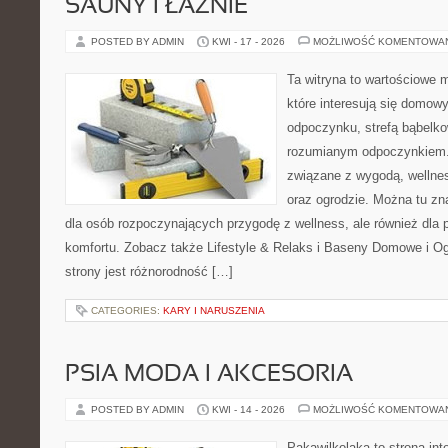
SAUNY I ŁAŹNIE
POSTED BY ADMIN
KWI - 17 - 2026
MOŻLIWOŚĆ KOMENTOWA
Ta witryna to wartościowe m
które interesują się domow
odpoczynku, strefą bąbelko
rozumianym odpoczynkiem. 
związane z wygodą, wellne
oraz ogrodzie. Można tu z
dla osób rozpoczynających przygodę z wellness, ale również dl
komfortu. Zobacz także Lifestyle & Relaks i Baseny Domowe i Og
strony jest różnorodność […]
CATEGORIES:
KARY I NARUSZENIA
PSIA MODA I AKCESORIA
POSTED BY ADMIN
KWI - 14 - 2026
MOŻLIWOŚĆ KOMENTOWA
Pakawilkolaka to strona int