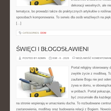
dekoracji weselnych, ale ni
tematyce, bo prowadzi także do praktycznych artykułów o roślinac
sposobach komponowania. To serwis dla osób wrażliwych na piękn
[…]
CATEGORIES:
DOM
ŚWIĘCI I BŁOGOSŁAWIENI
POSTED BY ADMIN
KWI - 6 - 2026
MOŻLIWOŚĆ KOMENTOWAN
Portal religijny skierowany d
zwykłe życie z modlitwą. T
zaufanie Bogu nie jest ode
żywa w domu, w obowiązkac
w próbach. Portal pokazuje
być zrozumiałe dla każdego
na stronie wspierają w umacnianiu ducha. To rozbudowane centrum
zastanowienia, modlitwy oraz budowania relacji z Bogiem. Nowośc