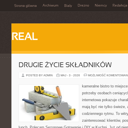
Archiwum
Drezno
Niemcy
Redakcja
Strona główna
Biały
REAL
DRUGIE ŻYCIE SKŁADNIKÓW
POSTED BY ADMIN
MAJ - 3 - 2026
MOŻLIWOŚĆ KOMENTOWAN
kameralne bistro to miejsce
potrzeby osobach ceniącyc
internetowa pokazuje chara
mają być nie tylko świeże,
codziennego rytmu. To witr
zainteresować klientów, p
lunch. Polecam Sezonowe Gotowanie i DIY w Kuchni. Już od pie