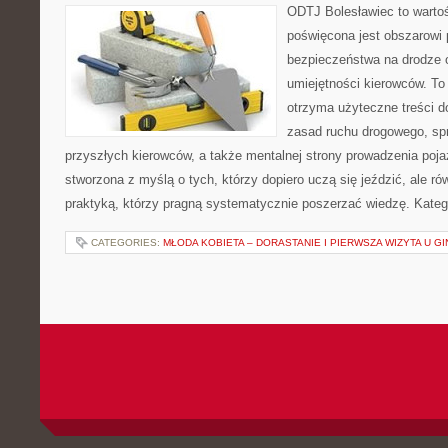
ODTJ Bolesławiec to wartoś
poświęcona jest obszarowi
bezpieczeństwa na drodze 
umiejętności kierowców. To 
otrzyma użyteczne treści do
zasad ruchu drogowego, sp
przyszłych kierowców, a także mentalnej strony prowadzenia poja
stworzona z myślą o tych, którzy dopiero uczą się jeździć, ale r
praktyką, którzy pragną systematycznie poszerzać wiedzę. Katego
CATEGORIES:
MŁODA KOBIETA – DORASTANIE I PIERWSZA WIZYTA U 