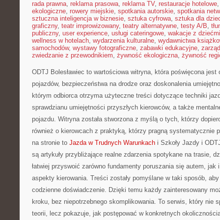
rada prawna
,
reklama prasowa
,
reklama TV
,
restauracje hotelowe
ekologiczne
,
rowery miejskie
,
spotkania autorskie
,
spotkania net
sztuczna inteligencja w biznesie
,
sztuka cyfrowa
,
sztuka dla dzie
graficzny
,
teatr improwizowany
,
teatry alternatywne
,
testy A/B
,
tł
publiczny
,
user experience
,
usługi cateringowe
,
wakacje z dziećm
wellness w hotelach
,
wydarzenia kulturalne
,
wydawnictwa książk
samochodów
,
wystawy fotograficzne
,
zabawki edukacyjne
,
zarzą
zwiedzanie z przewodnikiem
,
żywność ekologiczna
,
żywność regi
ODTJ Bolesławiec to wartościowa witryna, która poświęcona jest
pojazdów, bezpieczeństwa na drodze oraz doskonalenia umiejętnoś
którym odbiorca otrzyma użyteczne treści dotyczące techniki jaz
sprawdzianu umiejętności przyszłych kierowców, a także mentaln
pojazdu. Witryna została stworzona z myślą o tych, którzy dopiero
również o kierowcach z praktyką, którzy pragną systematycznie 
na stronie to
Jazda w Trudnych Warunkach
i Szkoły Jazdy i ODTJ
są artykuły przybliżające realne zdarzenia spotykane na trasie, 
łatwiej przyswoić zarówno fundamenty poruszania się autem, jak
aspekty kierowania. Treści zostały pomyślane w taki sposób, aby
codzienne doświadczenie. Dzięki temu każdy zainteresowany mo
kroku, bez niepotrzebnego skomplikowania. To serwis, który nie 
teorii, lecz pokazuje, jak postępować w konkretnych okoliczności