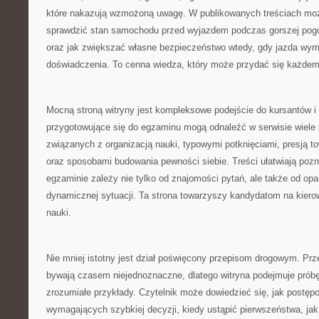
które nakazują wzmożoną uwagę. W publikowanych treściach możn
sprawdzić stan samochodu przed wyjazdem podczas gorszej pogo
oraz jak zwiększać własne bezpieczeństwo wtedy, gdy jazda wy
doświadczenia. To cenna wiedza, który może przydać się każdem
Mocną stroną witryny jest kompleksowe podejście do kursantów 
przygotowujące się do egzaminu mogą odnaleźć w serwisie wiele 
związanych z organizacją nauki, typowymi potknięciami, presją 
oraz sposobami budowania pewności siebie. Treści ułatwiają poz
egzaminie zależy nie tylko od znajomości pytań, ale także od opa
dynamicznej sytuacji. Ta strona towarzyszy kandydatom na kie
nauki.
Nie mniej istotny jest dział poświęcony przepisom drogowym. Pr
bywają czasem niejednoznaczne, dlatego witryna podejmuje próbę
zrozumiałe przykłady. Czytelnik może dowiedzieć się, jak postę
wymagających szybkiej decyzji, kiedy ustąpić pierwszeństwa, jak 