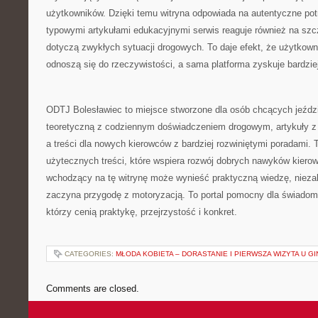
użytkowników. Dzięki temu witryna odpowiada na autentyczne po
typowymi artykułami edukacyjnymi serwis reaguje również na szc
dotyczą zwykłych sytuacji drogowych. To daje efekt, że użytkowni
odnoszą się do rzeczywistości, a sama platforma zyskuje bardziej
ODTJ Bolesławiec to miejsce stworzone dla osób chcących jeździ
teoretyczną z codziennym doświadczeniem drogowym, artykuły z
a treści dla nowych kierowców z bardziej rozwiniętymi poradami. T
użytecznych treści, które wspiera rozwój dobrych nawyków kiero
wchodzący na tę witrynę może wynieść praktyczną wiedzę, niezal
zaczyna przygodę z motoryzacją. To portal pomocny dla świadom
którzy cenią praktykę, przejrzystość i konkret.
CATEGORIES:
MŁODA KOBIETA – DORASTANIE I PIERWSZA WIZYTA U 
Comments are closed.