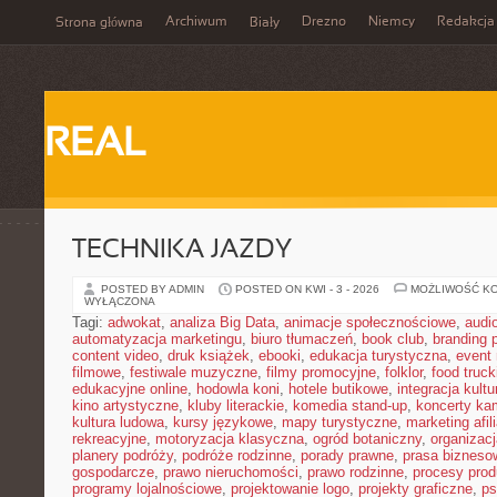
Archiwum
Drezno
Niemcy
Redakcja
Strona główna
Biały
REAL
TECHNIKA JAZDY
POSTED BY ADMIN
POSTED ON KWI - 3 - 2026
MOŻLIWOŚĆ K
WYŁĄCZONA
Tagi:
adwokat
,
analiza Big Data
,
animacje społecznościowe
,
audi
automatyzacja marketingu
,
biuro tłumaczeń
,
book club
,
branding 
content video
,
druk książek
,
ebooki
,
edukacja turystyczna
,
event
filmowe
,
festiwale muzyczne
,
filmy promocyjne
,
folklor
,
food truck
edukacyjne online
,
hodowla koni
,
hotele butikowe
,
integracja kult
kino artystyczne
,
kluby literackie
,
komedia stand-up
,
koncerty ka
kultura ludowa
,
kursy językowe
,
mapy turystyczne
,
marketing afil
rekreacyjne
,
motoryzacja klasyczna
,
ogród botaniczny
,
organizac
planery podróży
,
podróże rodzinne
,
porady prawne
,
prasa bizneso
gospodarcze
,
prawo nieruchomości
,
prawo rodzinne
,
procesy prod
programy lojalnościowe
,
projektowanie logo
,
projekty graficzne
,
ps