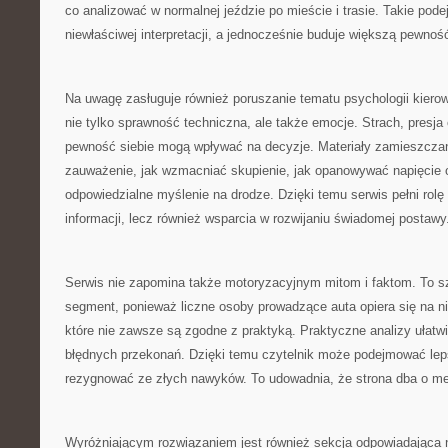
co analizować w normalnej jeździe po mieście i trasie. Takie pod
niewłaściwej interpretacji, a jednocześnie buduje większą pewnoś
Na uwagę zasługuje również poruszanie tematu psychologii kiero
nie tylko sprawność techniczna, ale także emocje. Strach, presj
pewność siebie mogą wpływać na decyzje. Materiały zamieszczane
zauważenie, jak wzmacniać skupienie, jak opanowywać napięcie o
odpowiedzialne myślenie na drodze. Dzięki temu serwis pełni rolę
informacji, lecz również wsparcia w rozwijaniu świadomej postawy
Serwis nie zapomina także motoryzacyjnym mitom i faktom. To s
segment, ponieważ liczne osoby prowadzące auta opiera się na n
które nie zawsze są zgodne z praktyką. Praktyczne analizy ułatwi
błędnych przekonań. Dzięki temu czytelnik może podejmować lep
rezygnować ze złych nawyków. To udowadnia, że strona dba o me
Wyróżniającym rozwiązaniem jest również sekcja odpowiadająca 