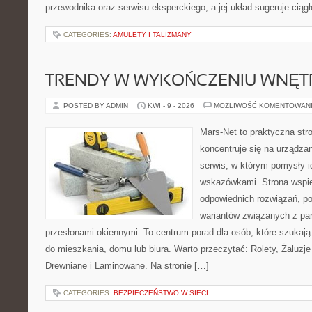
przewodnika oraz serwisu eksperckiego, a jej układ sugeruje ciąg
CATEGORIES:
AMULETY I TALIZMANY
TRENDY W WYKOŃCZENIU WNĘT
POSTED BY ADMIN
KWI - 9 - 2026
MOŻLIWOŚĆ KOMENTOWAN
Mars-Net to praktyczna stro
koncentruje się na urządza
serwis, w którym pomysły 
wskazówkami. Strona wspi
odpowiednich rozwiązań, po
wariantów związanych z pan
przesłonami okiennymi. To centrum porad dla osób, które szuka
do mieszkania, domu lub biura. Warto przeczytać: Rolety, Żaluzje 
Drewniane i Laminowane. Na stronie […]
CATEGORIES:
BEZPIECZEŃSTWO W SIECI