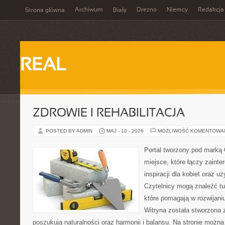
Archiwum
Drezno
Niemcy
Redakcja
Strona główna
Biały
REAL
ZDROWIE I REHABILITACJA
POSTED BY ADMIN
MAJ - 10 - 2026
MOŻLIWOŚĆ KOMENTOWA
Portal tworzony pod marką
miejsce, które łączy zainte
inspiracji dla kobiet oraz u
Czytelnicy mogą znaleźć tu
które pomagają w rozwijani
Witryna została stworzona 
poszukują naturalności oraz harmonii i balansu. Na stronie możn