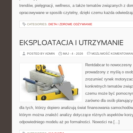
trendów, pielęgnacji, wellness, a także tematów związanych z do
opracowywane w sposób czytelny, dzięki czemu każda odwiedzaj
CATEGORIES:
DIETA I ZDROWE ODŻYWIANIE
EKSPLOATACJA I UTRZYMANIE
POSTED BY ADMIN
MAJ - 4 - 2026
MOŻLIWOŚĆ KOMENTOWAN
Rentdabcar to nowoczesny 
prowadzony z myślą o osoba
zrozumieć rynek motoryzacy
konkretnych tematów związ
czemu może być pomocnym
zarówno dla osób planując
dla tych, którzy dopiero analizują świat finansowania samochodó
którym można znaleźć analizy dotyczące różnych aspektów korzy
odpowiedniego modelu aż po formalności. Nowości na […]