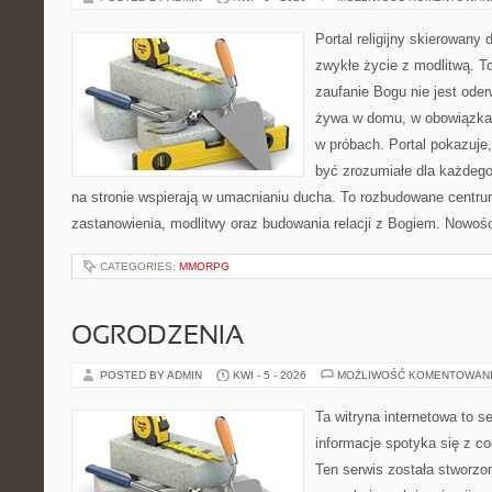
Portal religijny skierowany d
zwykłe życie z modlitwą. T
zaufanie Bogu nie jest ode
żywa w domu, w obowiązkac
w próbach. Portal pokazuje
być zrozumiałe dla każdego
na stronie wspierają w umacnianiu ducha. To rozbudowane centrum
zastanowienia, modlitwy oraz budowania relacji z Bogiem. Nowośc
CATEGORIES:
MMORPG
OGRODZENIA
POSTED BY ADMIN
KWI - 5 - 2026
MOŻLIWOŚĆ KOMENTOWAN
Ta witryna internetowa to s
informacje spotyka się z 
Ten serwis została stworz