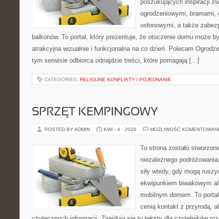
poszukujących inspiracji 
ogrodzeniowymi, bramami, 
osłonowymi, a także zabez
balkonów. To portal, który prezentuje, że otoczenie domu może b
atrakcyjna wizualnie i funkcjonalna na co dzień. Polecam Ogrodze
tym serwisie odbiorca odnajdzie treści, które pomagają […]
CATEGORIES:
RELIGIJNE KONFLIKTY I POJEDNANIE
SPRZĘT KEMPINGOWY
POSTED BY ADMIN
KWI - 4 - 2026
MOŻLIWOŚĆ KOMENTOWAN
To strona zostało stworzon
niezależnego podróżowania, 
siły wtedy, gdy mogą ruszyć
ekwipunkiem biwakowym al
mobilnym domem. To portal 
cenią kontakt z przyrodą, a
użytecznych informacji. Znajdują się tu teksty dla czytelników r