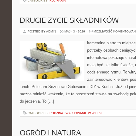
CATEGORIES:
KULINARIA
DRUGIE ŻYCIE SKŁADNIKÓW
POSTED BY ADMIN
MAJ - 3 - 2026
MOŻLIWOŚĆ KOMENTOWAN
kameralne bistro to miejsce
potrzeby osobach ceniącyc
internetowa pokazuje chara
mają być nie tylko świeże,
codziennego rytmu. To witr
zainteresować klientów, p
lunch. Polecam Sezonowe Gotowanie i DIY w Kuchni. Już od pie
można odnieść wrażenie, że ta przestrzeń stawia na swobodę po
do jedzenia. To […]
CATEGORIES:
RODZINA I WYCHOWANIE W WIERZE
OGRÓD I NATURA