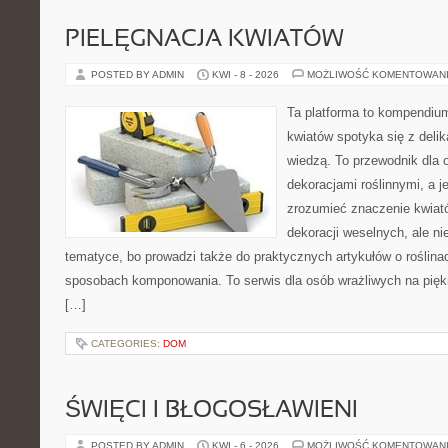
PIELĘGNACJA KWIATÓW
POSTED BY ADMIN
KWI - 8 - 2026
MOŻLIWOŚĆ KOMENTOWAN
Ta platforma to kompendium
kwiatów spotyka się z delik
wiedzą. To przewodnik dla o
dekoracjami roślinnymi, a j
zrozumieć znaczenie kwiató
dekoracji weselnych, ale ni
tematyce, bo prowadzi także do praktycznych artykułów o roślinac
sposobach komponowania. To serwis dla osób wrażliwych na piękn
[…]
CATEGORIES:
DOM
ŚWIĘCI I BŁOGOSŁAWIENI
POSTED BY ADMIN
KWI - 6 - 2026
MOŻLIWOŚĆ KOMENTOWAN