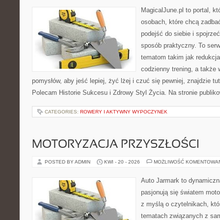
MagicalJune.pl to portal, k
osobach, które chcą zadba
podejść do siebie i spojrze
sposób praktyczny. To ser
tematom takim jak redukcja
codzienny trening, a także 
pomysłów, aby jeść lepiej, żyć lżej i czuć się pewniej, znajdzie tu
Polecam Historie Sukcesu i Zdrowy Styl Życia. Na stronie publik
CATEGORIES:
ROWERY I AKTYWNY WYPOCZYNEK
MOTORYZACJA PRZYSZŁOŚCI
POSTED BY ADMIN
KWI - 20 - 2026
MOŻLIWOŚĆ KOMENTOWA
Auto Jarmark to dynamiczna
pasjonują się światem moto
z myślą o czytelnikach, kt
tematach związanych z sam