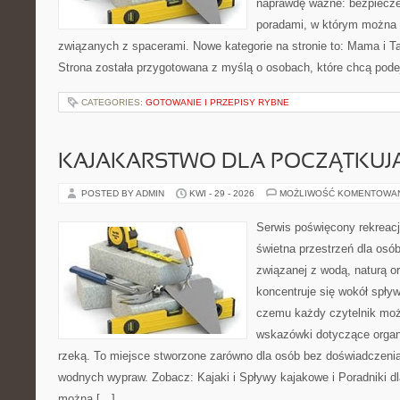
naprawdę ważne: bezpiecze
poradami, w którym można 
związanych z spacerami. Nowe kategorie na stronie to: Mama i Tat
Strona została przygotowana z myślą o osobach, które chcą pod
CATEGORIES:
GOTOWANIE I PRZEPISY RYBNE
KAJAKARSTWO DLA POCZĄTKUJ
POSTED BY ADMIN
KWI - 29 - 2026
MOŻLIWOŚĆ KOMENTOWA
Serwis poświęcony rekreacj
świetna przestrzeń dla osó
związanej z wodą, naturą o
koncentruje się wokół spły
czemu każdy czytelnik moż
wskazówki dotyczące organ
rzeką. To miejsce stworzone zarówno dla osób bez doświadczenia,
wodnych wypraw. Zobacz: Kajaki i Spływy kajakowe i Poradniki dl
można […]