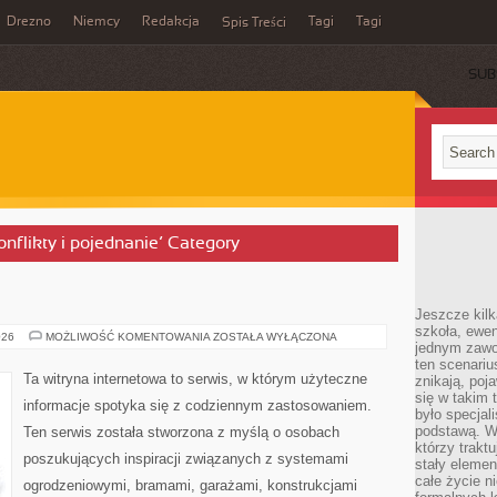
Drezno
Niemcy
Redakcja
Tagi
Tagi
Spis Treści
SUB
konflikty i pojednanie’ Category
Jeszcze kilk
szkoła, ewen
OGRODZENIA
026
MOŻLIWOŚĆ KOMENTOWANIA
ZOSTAŁA WYŁĄCZONA
jednym zawo
ten scenari
Ta witryna internetowa to serwis, w którym użyteczne
znikają, poj
się w takim 
informacje spotyka się z codziennym zastosowaniem.
było specjal
podstawą. W
Ten serwis została stworzona z myślą o osobach
którzy traktu
poszukujących inspiracji związanych z systemami
stały elemen
całe życie n
ogrodzeniowymi, bramami, garażami, konstrukcjami