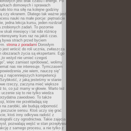
dorosłych jest brak czasu i energii. Po
iązkach domowych i sprawach
ało kto ma siłę na kolejne godziny
ą czy ekranem. Dlatego tak ważne jest
rocesu nauki na małe porcje: piętnaście
ie, jedna lekcja kursu, jeden rozdział
ka zrobionych zadań. To pozornie
 w skali miesięcy i lat robi różnicę
intensywny kurs raz na jakiś czas.
ą bywa strach przed byciem
cym.
strona z poradami
Dorosłym
o jest wrócić do roli ucznia, zwłaszcza
ch obszarach życia są ekspertami. Ego
 „to wstyd nie umieć czegoś
o”, więc zamiast spróbować, wolimy
temat nas nie interesuje. Tymczasem
powiedzenia „nie wiem, nauczę się”
dną z najcenniejszych kompetencji
 Szybkość, z jaką jesteśmy w stanie
owe rzeczy, zaczyna mieć większe
ż to, co już mamy w głowie. Warto też
 uczenie się to nie tylko wiedza
 przydatna zawodowo. To także
sji, które nie przekładają się
 na zarobki, ale budują odporność
 poczucie sensu. Ktoś uczy się grać
cie, ktoś inny odkrywa radość z
otografii czy ogrodnictwa. Takie zajęcia
ysł, pozwalają wejść w stan przepływu
fakcję z samego procesu, a nie tylko z