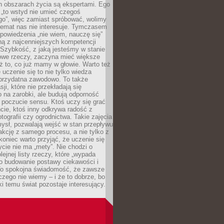
ch obszarach życia są ekspertami. Ego
 „to wstyd nie umieć czegoś
o”, więc zamiast spróbować, wolimy
temat nas nie interesuje. Tymczasem
powiedzenia „nie wiem, nauczę się”
dną z najcenniejszych kompetencji
 Szybkość, z jaką jesteśmy w stanie
owe rzeczy, zaczyna mieć większe
ż to, co już mamy w głowie. Warto też
 uczenie się to nie tylko wiedza
 przydatna zawodowo. To także
sji, które nie przekładają się
 na zarobki, ale budują odporność
 poczucie sensu. Ktoś uczy się grać
cie, ktoś inny odkrywa radość z
otografii czy ogrodnictwa. Takie zajęcia
ysł, pozwalają wejść w stan przepływu
fakcję z samego procesu, a nie tylko z
koniec warto przyjąć, że uczenie się
ycie nie ma „mety”. Nie chodzi o
lejnej listy rzeczy, które „wypada
 o budowanie postawy ciekawości i
 To spokojna świadomość, że zawsze
czego nie wiemy – i że to dobrze, bo
ki temu świat pozostaje interesujący.