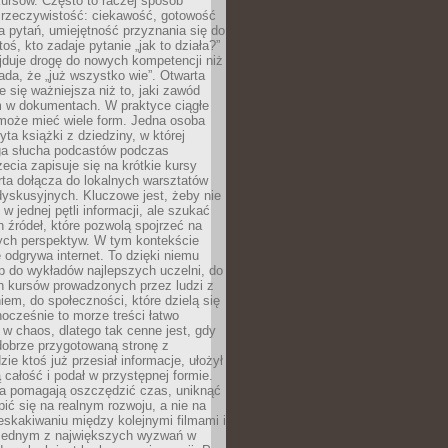
ursów. Często to raczej sposób
a rzeczywistość: ciekawość, gotowość
 pytań, umiejętność przyznania się do
oś, kto zadaje pytanie „jak to działa?”
jduje drogę do nowych kompetencji niż
łada, że „już wszystko wie”. Otwarta
e się ważniejsza niż to, jaki zawód
 w dokumentach. W praktyce ciągłe
 może mieć wiele form. Jedna osoba
yta książki z dziedziny, w której
uga słucha podcastów podczas
zecia zapisuje się na krótkie kursy
rta dołącza do lokalnych warsztatów
yskusyjnych. Kluczowe jest, żeby nie
w jednej pętli informacji, ale szukać
 źródeł, które pozwolą spojrzeć na
nych perspektyw. W tym kontekście
 odgrywa internet. To dzięki niemu
 do wykładów najlepszych uczelni, do
h kursów prowadzonych przez ludzi z
em, do społeczności, które dzielą się
ocześnie to morze treści łatwo
 w chaos, dlatego tak cenne jest, gdy
dobrze przygotowaną stronę z
zie ktoś już przesiał informacje, ułożył
ą całość i podał w przystępnej formie.
ca pomagają oszczędzić czas, uniknąć
pić się na realnym rozwoju, a nie na
eskakiwaniu między kolejnymi filmami i
 Jednym z największych wyzwań w