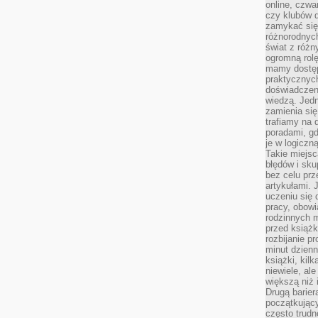
online, czwa
czy klubów d
zamykać się 
różnorodnych
świat z róż
ogromną rolę
mamy dostęp
praktycznyc
doświadczeni
wiedzą. Jedn
zamienia się
trafiamy na 
poradami, gd
je w logiczn
Takie miejs
błędów i sku
bez celu prz
artykułami.
uczeniu się 
pracy, obow
rodzinnych m
przed książk
rozbijanie p
minut dzienn
książki, kil
niewiele, ale
większą niż 
Drugą barier
początkują
często trudn