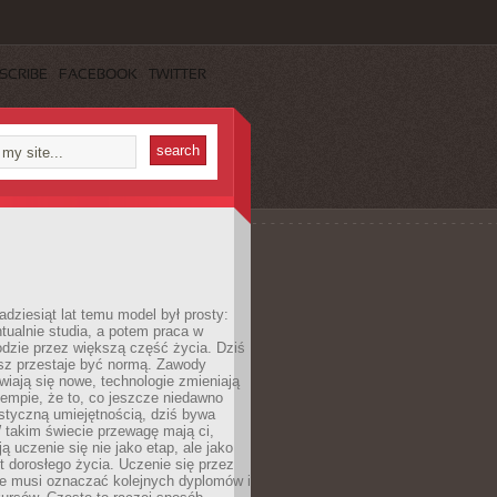
SCRIBE
FACEBOOK
TWITTER
adziesiąt lat temu model był prosty:
tualnie studia, a potem praca w
dzie przez większą część życia. Dziś
usz przestaje być normą. Zawody
awiają się nowe, technologie zmieniają
tempie, że to, co jeszcze niedawno
istyczną umiejętnością, dziś bywa
 takim świecie przewagę mają ci,
ją uczenie się nie jako etap, ale jako
t dorosłego życia. Uczenie się przez
ie musi oznaczać kolejnych dyplomów i