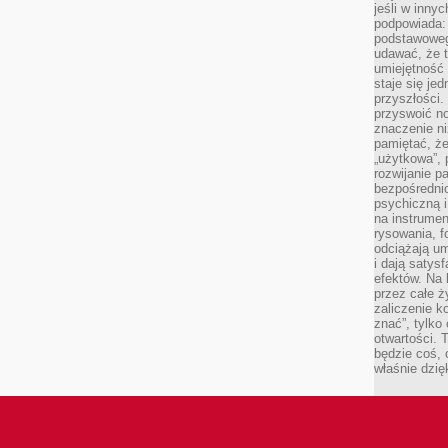
jeśli w inny
podpowiada:
podstawoweg
udawać, że 
umiejętność 
staje się je
przyszłości.
przyswoić n
znaczenie ni
pamiętać, że
„użytkowa”,
rozwijanie pa
bezpośrednio
psychiczną i
na instrumen
rysowania, f
odciążają um
i dają satys
efektów. Na 
przez całe ż
zaliczenie ko
znać”, tylko
otwartości.
będzie coś, 
właśnie dzię