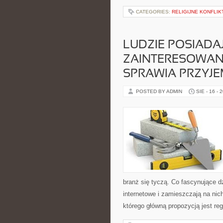
CATEGORIES:
RELIGIJNE KONFLIK
LUDZIE POSIADA
ZAINTERESOWANI
SPRAWIA PRZYJ
POSTED BY ADMIN
SIE - 16 - 
branż się tyczą. Co fascynujące d
internetowe i zamieszczają na nich
którego główną propozycją jest re