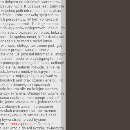
rta dołącza do lokalnych warsztatów
yskusyjnych. Kluczowe jest, żeby nie
w jednej pętli informacji, ale szukać
 źródeł, które pozwolą spojrzeć na
nych perspektyw. W tym kontekście
 odgrywa internet. To dzięki niemu
 do wykładów najlepszych uczelni, do
h kursów prowadzonych przez ludzi z
em, do społeczności, które dzielą się
ocześnie to morze treści łatwo
 w chaos, dlatego tak cenne jest, gdy
dobrze przygotowaną stronę z
zie ktoś już przesiał informacje, ułożył
ą całość i podał w przystępnej formie.
ca pomagają oszczędzić czas, uniknąć
pić się na realnym rozwoju, a nie na
eskakiwaniu między kolejnymi filmami i
 Jednym z największych wyzwań w
dorosłych jest brak czasu i energii. Po
iązkach domowych i sprawach
ało kto ma siłę na kolejne godziny
ą czy ekranem. Dlatego tak ważne jest
rocesu nauki na małe porcje: piętnaście
ie, jedna lekcja kursu, jeden rozdział
ka zrobionych zadań. To pozornie
 w skali miesięcy i lat robi różnicę
intensywny kurs raz na jakiś czas.
ą bywa strach przed byciem
cym.
strona z poradami
Dorosłym
o jest wrócić do roli ucznia, zwłaszcza