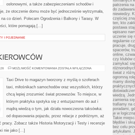
formalnych k
osłonowymi, a także zabezpieczeniami schodów i
patrzenia n
do zadawania
tuje, że otoczenie domu może być jednocześnie wytrzymała,
niewiedzy. Kt
częściej zna
na na co dzień. Polecam Ogrodzenia i Balkony i Tarasy. W
ten, kto zak
reści, które pomagają […]
postawa staj
wpisano nam
uczenie się
TY I POJEDNANIE
regularnie cz
pracuje, dr
spacerów, tr
online, czwa
 KIEROWCÓW
czy klubów d
zamykać się 
różnorodnych
PORADNIKI
026
MOŻLIWOŚĆ KOMENTOWANIA
ZOSTAŁA WYŁĄCZONA
DLA
świat z róż
KIEROWCÓW
ogromną rolę
Taxi Drive to magazyn tworzony z myślą o szoferach
mamy dostęp
praktycznyc
taxi, miłośnikach samochodów oraz wszystkich, którzy
doświadczeni
chcą lepiej zrozumieć świat przewozów. To miejsce, w
wiedzą. Jedn
zamienia się
którym praktyka spotyka się z entuzjazmem do aut i
trafiamy na 
mądrą wiedzą o tym, jak działa nowoczesna taksówka:
poradami, gd
je w logiczn
od dopasowania pojazdu, przez relacje z podróżnym, aż
Takie miejs
błędów i sku
 pracy. Zobacz także Historia Motoryzacji i Testy i recenzje
bez celu prz
xi nie jako […]
artykułami.