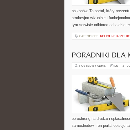
balkonów. To portal, który prezen
atrakcyjna wizualnie i funkcjonal
tym serwisie odbiorca odnajdzie t
CATEGORIES:
RELIGIJNE KONFLIK
PORADNIKI DLA
POSTED BY ADMIN
LUT - 3 - 2
po ochronę na drodze i opłacalność
samochodów. Ten portal opisuje ta