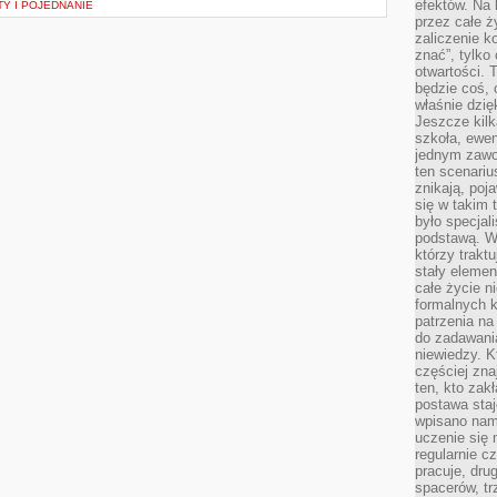
efektów. Na 
TY I POJEDNANIE
przez całe ż
zaliczenie ko
znać”, tylko
otwartości.
będzie coś, 
właśnie dzię
Jeszcze kilk
szkoła, ewen
jednym zawo
ten scenari
znikają, poj
się w takim 
było specjal
podstawą. W
którzy traktu
stały elemen
całe życie n
formalnych k
patrzenia n
do zadawania
niewiedzy. Kt
częściej zna
ten, kto zak
postawa staj
wpisano nam
uczenie się
regularnie cz
pracuje, dr
spacerów, tr