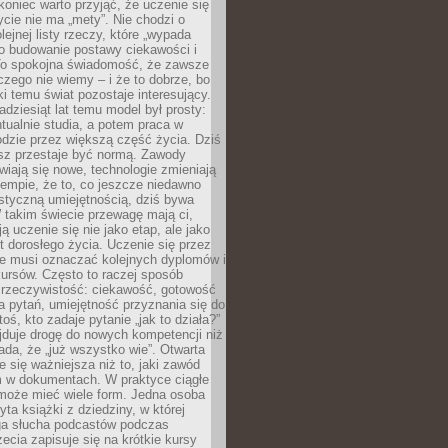
koniec warto przyjąć, że uczenie się
ycie nie ma „mety”. Nie chodzi o
lejnej listy rzeczy, które „wypada
 o budowanie postawy ciekawości i
 To spokojna świadomość, że zawsze
czego nie wiemy – i że to dobrze, bo
ki temu świat pozostaje interesujący.
adziesiąt lat temu model był prosty:
tualnie studia, a potem praca w
dzie przez większą część życia. Dziś
usz przestaje być normą. Zawody
awiają się nowe, technologie zmieniają
tempie, że to, co jeszcze niedawno
istyczną umiejętnością, dziś bywa
 takim świecie przewagę mają ci,
ją uczenie się nie jako etap, ale jako
t dorosłego życia. Uczenie się przez
ie musi oznaczać kolejnych dyplomów i
ursów. Często to raczej sposób
a rzeczywistość: ciekawość, gotowość
 pytań, umiejętność przyznania się do
oś, kto zadaje pytanie „jak to działa?”
jduje drogę do nowych kompetencji niż
łada, że „już wszystko wie”. Otwarta
e się ważniejsza niż to, jaki zawód
 w dokumentach. W praktyce ciągłe
 może mieć wiele form. Jedna osoba
yta książki z dziedziny, w której
uga słucha podcastów podczas
zecia zapisuje się na krótkie kursy