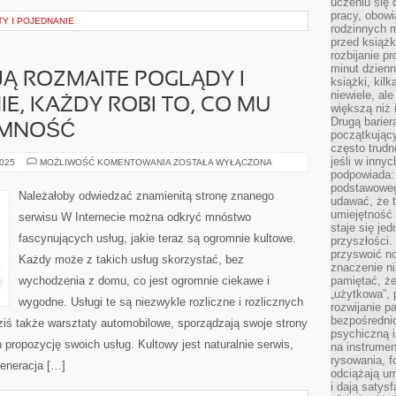
uczeniu się 
pracy, obow
TY I POJEDNANIE
rodzinnych m
przed książk
rozbijanie p
minut dzienn
JĄ ROZMAITE POGLĄDY I
książki, kil
niewiele, ale
E, KAŻDY ROBI TO, CO MU
większą niż 
Drugą barier
EMNOŚĆ
początkują
często trudn
jeśli w inny
LUDZIE
2025
MOŻLIWOŚĆ KOMENTOWANIA
ZOSTAŁA WYŁĄCZONA
POSIADAJĄ
podpowiada:
ROZMAITE
podstawoweg
POGLĄDY
Należałoby odwiedzać znamienitą stronę znanego
udawać, że 
I
ZAINTERESOWANIE,
umiejętność 
serwisu W Internecie można odkryć mnóstwo
KAŻDY
staje się je
ROBI
fascynujących usług, jakie teraz są ogromnie kultowe.
TO,
przyszłości.
CO
przyswoić n
Każdy może z takich usług skorzystać, bez
MU
znaczenie ni
SPRAWIA
PRZYJEMNOŚĆ
wychodzenia z domu, co jest ogromnie ciekawe i
pamiętać, że
„użytkowa”,
wygodne. Usługi te są niezwykle rozliczne i rozlicznych
rozwijanie pa
bezpośrednio
ziś także warsztaty automobilowe, sporządzają swoje strony
psychiczną i
 propozycję swoich usług. Kultowy jest naturalnie serwis,
na instrumen
rysowania, f
generacja […]
odciążają um
i dają satys