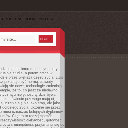
SCRIBE
FACEBOOK
TWITTER
adziesiąt lat temu model był prosty:
tualnie studia, a potem praca w
dzie przez większą część życia. Dziś
usz przestaje być normą. Zawody
awiają się nowe, technologie zmieniają
tempie, że to, co jeszcze niedawno
istyczną umiejętnością, dziś bywa
 takim świecie przewagę mają ci,
ją uczenie się nie jako etap, ale jako
t dorosłego życia. Uczenie się przez
ie musi oznaczać kolejnych dyplomów i
ursów. Często to raczej sposób
a rzeczywistość: ciekawość, gotowość
 pytań, umiejętność przyznania się do