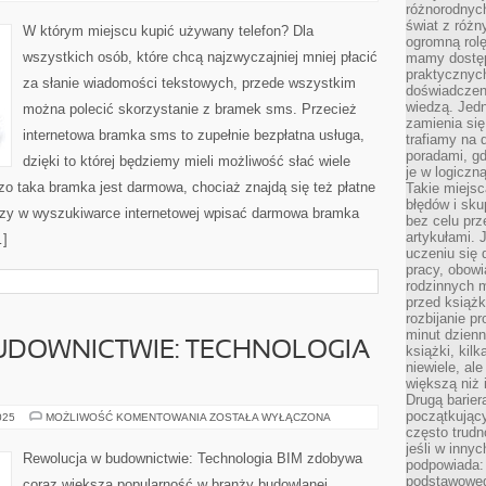
WYSYŁAĆ
różnorodnych
TANIEJ
świat z róż
WIADOMOŚCI
W którym miejscu kupić używany telefon? Dla
TEKSTOWE?
ogromną rolę
wszystkich osób, które chcą najzwyczajniej mniej płacić
mamy dostęp
praktycznyc
za słanie wiadomości tekstowych, przede wszystkim
doświadczeni
wiedzą. Jedn
można polecić skorzystanie z bramek sms. Przecież
zamienia się
internetowa bramka sms to zupełnie bezpłatna usługa,
trafiamy na 
poradami, gd
dzięki to której będziemy mieli możliwość słać wiele
je w logiczn
o taka bramka jest darmowa, chociaż znajdą się też płatne
Takie miejs
błędów i sku
rczy w wyszukiwarce internetowej wpisać darmowa bramka
bez celu prz
artykułami.
…]
uczeniu się 
pracy, obow
rodzinnych m
przed książk
rozbijanie p
minut dzienn
UDOWNICTWIE: TECHNOLOGIA
książki, kil
niewiele, ale
większą niż 
Drugą barier
początkują
REWOLUCJA
025
MOŻLIWOŚĆ KOMENTOWANIA
ZOSTAŁA WYŁĄCZONA
W
często trudn
BUDOWNICTWIE:
jeśli w inny
TECHNOLOGIA
Rewolucja w budownictwie: Technologia BIM zdobywa
podpowiada:
BIM
podstawoweg
coraz większą popularność w branży budowlanej.