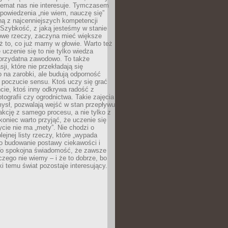
temat nas nie interesuje. Tymczasem
powiedzenia „nie wiem, nauczę się”
dną z najcenniejszych kompetencji
 Szybkość, z jaką jesteśmy w stanie
owe rzeczy, zaczyna mieć większe
ż to, co już mamy w głowie. Warto też
 uczenie się to nie tylko wiedza
 przydatna zawodowo. To także
sji, które nie przekładają się
 na zarobki, ale budują odporność
 poczucie sensu. Ktoś uczy się grać
cie, ktoś inny odkrywa radość z
otografii czy ogrodnictwa. Takie zajęcia
ysł, pozwalają wejść w stan przepływu
fakcję z samego procesu, a nie tylko z
koniec warto przyjąć, że uczenie się
ycie nie ma „mety”. Nie chodzi o
lejnej listy rzeczy, które „wypada
 o budowanie postawy ciekawości i
 To spokojna świadomość, że zawsze
czego nie wiemy – i że to dobrze, bo
ki temu świat pozostaje interesujący.