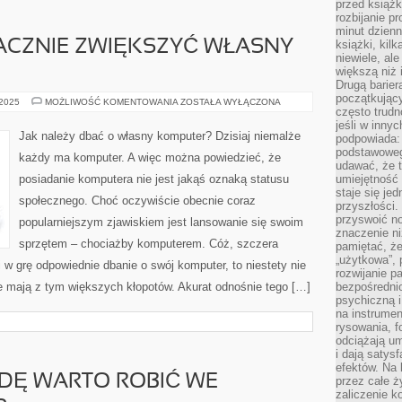
przed książk
rozbijanie p
minut dzienn
ACZNIE ZWIĘKSZYĆ WŁASNY
książki, kil
niewiele, ale
większą niż 
Drugą barier
początkują
JAK
 2025
MOŻLIWOŚĆ KOMENTOWANIA
ZOSTAŁA WYŁĄCZONA
często trudn
MOŻEMY
ZNACZNIE
jeśli w inny
ZWIĘKSZYĆ
Jak należy dbać o własny komputer? Dzisiaj niemalże
podpowiada:
WŁASNY
ZYSK?
podstawoweg
każdy ma komputer. A więc można powiedzieć, że
udawać, że 
posiadanie komputera nie jest jakąś oznaką statusu
umiejętność 
staje się je
społecznego. Choć oczywiście obecnie coraz
przyszłości.
przyswoić n
popularniejszym zjawiskiem jest lansowanie się swoim
znaczenie ni
sprzętem – chociażby komputerem. Cóż, szczera
pamiętać, że
„użytkowa”,
i w grę odpowiednie dbanie o swój komputer, to niestety nie
rozwijanie pa
e mają z tym większych kłopotów. Akurat odnośnie tego […]
bezpośrednio
psychiczną i
na instrumen
rysowania, f
odciążają um
i dają satys
efektów. Na 
DĘ WARTO ROBIĆ WE
przez całe ż
zaliczenie ko