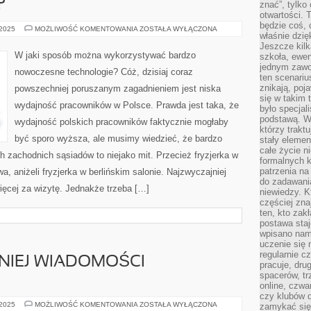
?
znać”, tylko
otwartości.
będzie coś, 
CO
 2025
MOŻLIWOŚĆ KOMENTOWANIA
ZOSTAŁA WYŁĄCZONA
właśnie dzię
TAK
NAPRAWDĘ
Jeszcze kilk
WARTO
W jaki sposób można wykorzystywać bardzo
szkoła, ewen
ROBIĆ
jednym zawo
WE
nowoczesne technologie? Cóż, dzisiaj coraz
WŁASNYM
ten scenari
ŻYCIU?
znikają, poj
powszechniej poruszanym zagadnieniem jest niska
się w takim 
wydajność pracowników w Polsce. Prawda jest taka, że
było specjal
podstawą. W
wydajność polskich pracowników faktycznie mogłaby
którzy traktu
być sporo wyższa, ale musimy wiedzieć, że bardzo
stały elemen
całe życie n
zachodnich sąsiadów to niejako mit. Przecież fryzjerka w
formalnych k
patrzenia n
wa, aniżeli fryzjerka w berlińskim salonie. Najzwyczajniej
do zadawania
więcej za wizytę. Jednakże trzeba […]
niewiedzy. Kt
częściej zna
ten, kto zak
postawa staj
wpisano nam
uczenie się
regularnie cz
NIEJ WIADOMOŚCI
pracuje, dr
spacerów, tr
online, czwa
czy klubów d
JAK
 2025
MOŻLIWOŚĆ KOMENTOWANIA
ZOSTAŁA WYŁĄCZONA
zamykać się 