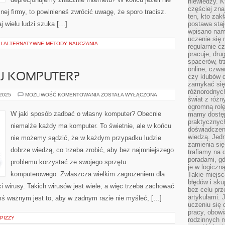
niewiedzy. Kt
częściej zna
nej firmy, to powinieneś zwrócić uwagę, że sporo tracisz.
ten, kto zak
j wielu ludzi szuka […]
postawa staj
wpisano nam
uczenie się
I ALTERNATYWNE METODY NAUCZANIA
regularnie cz
pracuje, dr
spacerów, tr
online, czwa
ÓJ KOMPUTER?
czy klubów d
zamykać się 
różnorodnych
JAK
 2025
MOŻLIWOŚĆ KOMENTOWANIA
ZOSTAŁA WYŁĄCZONA
świat z róż
DBAĆ
O
ogromną rolę
SWÓJ
W jaki sposób zadbać o własny komputer? Obecnie
mamy dostęp
KOMPUTER?
praktycznyc
niemalże każdy ma komputer. To świetnie, ale w końcu
doświadczeni
wiedzą. Jedn
nie możemy sądzić, że w każdym przypadku ludzie
zamienia się
dobrze wiedzą, co trzeba zrobić, aby bez najmniejszego
trafiamy na 
poradami, gd
problemu korzystać ze swojego sprzętu
je w logiczn
komputerowego. Zwłaszcza wielkim zagrożeniem dla
Takie miejs
błędów i sku
 wirusy. Takich wirusów jest wiele, a więc trzeba zachować
bez celu prz
artykułami.
ś ważnym jest to, aby w żadnym razie nie myśleć, […]
uczeniu się 
pracy, obow
PIZZY
rodzinnych m