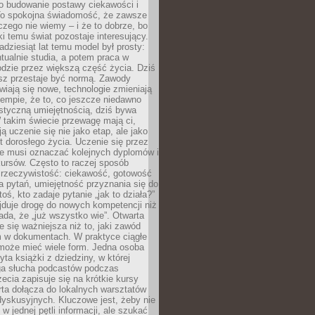
 o budowanie postawy ciekawości i
 To spokojna świadomość, że zawsze
czego nie wiemy – i że to dobrze, bo
ki temu świat pozostaje interesujący.
adziesiąt lat temu model był prosty:
tualnie studia, a potem praca w
dzie przez większą część życia. Dziś
usz przestaje być normą. Zawody
awiają się nowe, technologie zmieniają
tempie, że to, co jeszcze niedawno
istyczną umiejętnością, dziś bywa
 takim świecie przewagę mają ci,
ją uczenie się nie jako etap, ale jako
t dorosłego życia. Uczenie się przez
ie musi oznaczać kolejnych dyplomów i
ursów. Często to raczej sposób
a rzeczywistość: ciekawość, gotowość
 pytań, umiejętność przyznania się do
oś, kto zadaje pytanie „jak to działa?”
jduje drogę do nowych kompetencji niż
łada, że „już wszystko wie”. Otwarta
e się ważniejsza niż to, jaki zawód
 w dokumentach. W praktyce ciągłe
 może mieć wiele form. Jedna osoba
yta książki z dziedziny, w której
uga słucha podcastów podczas
zecia zapisuje się na krótkie kursy
rta dołącza do lokalnych warsztatów
yskusyjnych. Kluczowe jest, żeby nie
w jednej pętli informacji, ale szukać