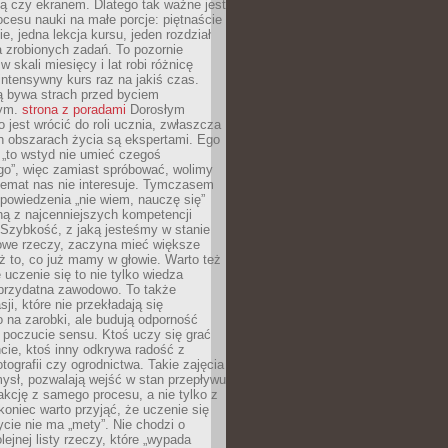
ą czy ekranem. Dlatego tak ważne jest
rocesu nauki na małe porcje: piętnaście
ie, jedna lekcja kursu, jeden rozdział
ka zrobionych zadań. To pozornie
 w skali miesięcy i lat robi różnicę
intensywny kurs raz na jakiś czas.
ą bywa strach przed byciem
cym.
strona z poradami
Dorosłym
o jest wrócić do roli ucznia, zwłaszcza
ch obszarach życia są ekspertami. Ego
 „to wstyd nie umieć czegoś
o”, więc zamiast spróbować, wolimy
temat nas nie interesuje. Tymczasem
powiedzenia „nie wiem, nauczę się”
dną z najcenniejszych kompetencji
 Szybkość, z jaką jesteśmy w stanie
owe rzeczy, zaczyna mieć większe
ż to, co już mamy w głowie. Warto też
 uczenie się to nie tylko wiedza
 przydatna zawodowo. To także
sji, które nie przekładają się
 na zarobki, ale budują odporność
 poczucie sensu. Ktoś uczy się grać
cie, ktoś inny odkrywa radość z
otografii czy ogrodnictwa. Takie zajęcia
ysł, pozwalają wejść w stan przepływu
fakcję z samego procesu, a nie tylko z
koniec warto przyjąć, że uczenie się
ycie nie ma „mety”. Nie chodzi o
lejnej listy rzeczy, które „wypada