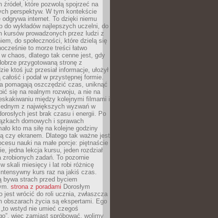
 źródeł, które pozwolą spojrzeć na
nych perspektyw. W tym kontekście
 odgrywa internet. To dzięki niemu
 do wykładów najlepszych uczelni, do
h kursów prowadzonych przez ludzi z
em, do społeczności, które dzielą się
ocześnie to morze treści łatwo
 w chaos, dlatego tak cenne jest, gdy
dobrze przygotowaną stronę z
zie ktoś już przesiał informacje, ułożył
ą całość i podał w przystępnej formie.
ca pomagają oszczędzić czas, uniknąć
pić się na realnym rozwoju, a nie na
eskakiwaniu między kolejnymi filmami i
 Jednym z największych wyzwań w
dorosłych jest brak czasu i energii. Po
iązkach domowych i sprawach
ało kto ma siłę na kolejne godziny
ą czy ekranem. Dlatego tak ważne jest
rocesu nauki na małe porcje: piętnaście
ie, jedna lekcja kursu, jeden rozdział
ka zrobionych zadań. To pozornie
 w skali miesięcy i lat robi różnicę
intensywny kurs raz na jakiś czas.
ą bywa strach przed byciem
cym.
strona z poradami
Dorosłym
o jest wrócić do roli ucznia, zwłaszcza
ch obszarach życia są ekspertami. Ego
 „to wstyd nie umieć czegoś
o”, więc zamiast spróbować, wolimy