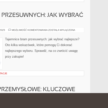
M PRZESUWNYCH: JAK WYBRAĆ
TAJEMNICE
 2025
MOŻLIWOŚĆ KOMENTOWANIA
ZOSTAŁA WYŁĄCZONA
BRAM
PRZESUWNYCH:
JAK
Tajemnice bram przesuwnych: jak wybrać najlepsze?
WYBRAĆ
NAJLEPSZE?
Oto kilka wskazówek, które pomogą Ci dokonać
najlepszego wyboru. Sprawdź, na co zwrócić uwagę
przy zakupie!
TACJE
PRZEMYSŁOWE: KLUCZOWE
DY
BUDOWNICTWO
2025
MOŻLIWOŚĆ KOMENTOWANIA
ZOSTAŁA WYŁĄCZONA
PRZEMYSŁOWE: