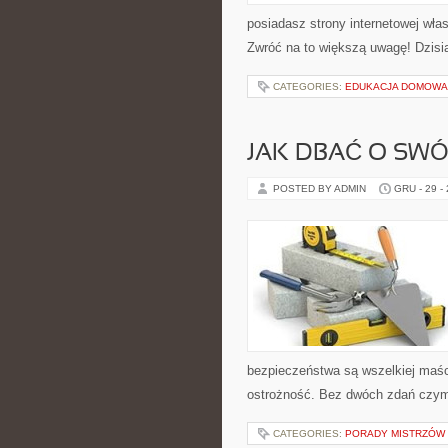
posiadasz strony internetowej włas
Zwróć na to większą uwagę! Dzisia
CATEGORIES:
EDUKACJA DOMOWA 
JAK DBAĆ O SW
POSTED BY ADMIN
GRU - 29 -
bezpieczeństwa są wszelkiej maści
ostrożność. Bez dwóch zdań czym
CATEGORIES:
PORADY MISTRZÓW 