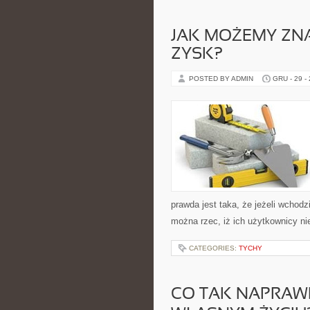
JAK MOŻEMY ZN
ZYSK?
POSTED BY ADMIN
GRU - 29 -
prawda jest taka, że jeżeli wchodz
można rzec, iż ich użytkownicy ni
CATEGORIES:
TYCHY
CO TAK NAPRAW