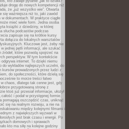
oś, kto zadaje pytanie „jak to działa?”
jduje drogę do nowych kompetencji niż
łada, że „już wszystko wie”. Otwarta
e się ważniejsza niż to, jaki zawód
 w dokumentach. W praktyce ciągłe
 może mieć wiele form. Jedna osoba
yta książki z dziedziny, w której
uga słucha podcastów podczas
zecia zapisuje się na krótkie kursy
rta dołącza do lokalnych warsztatów
yskusyjnych. Kluczowe jest, żeby nie
w jednej pętli informacji, ale szukać
 źródeł, które pozwolą spojrzeć na
nych perspektyw. W tym kontekście
 odgrywa internet. To dzięki niemu
 do wykładów najlepszych uczelni, do
h kursów prowadzonych przez ludzi z
em, do społeczności, które dzielą się
ocześnie to morze treści łatwo
 w chaos, dlatego tak cenne jest, gdy
dobrze przygotowaną stronę z
zie ktoś już przesiał informacje, ułożył
ą całość i podał w przystępnej formie.
ca pomagają oszczędzić czas, uniknąć
pić się na realnym rozwoju, a nie na
eskakiwaniu między kolejnymi filmami i
 Jednym z największych wyzwań w
dorosłych jest brak czasu i energii. Po
iązkach domowych i sprawach
ało kto ma siłę na kolejne godziny