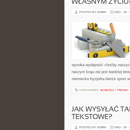
WŁASNYM ŻYCIU
POSTED BY ADMIN
GRU - 29 -
wysoka wydajność choćby naszych 
naszym kraju nie jest bardziej leni
niemiecka fryzjerka bierze sporo 
CATEGORIES:
NOWOŚCI I TRENDY
JAK WYSYŁAĆ TA
TEKSTOWE?
POSTED BY ADMIN
GRU - 28 -