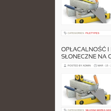
CATEGORIES:
FILETYPES
OPŁACALNOŚĆ I
SŁONECZNE NA C
POSTED BY ADMIN
MAR - 15 -
CATEGORIES:
WŁASNA MARKA HA