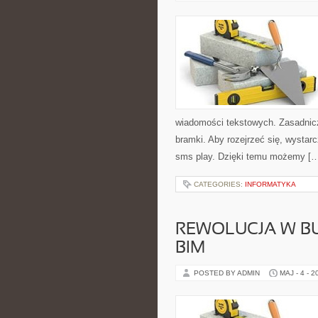
wiadomości tekstowych. Zasadnicz
bramki. Aby rozejrzeć się, wysta
sms play. Dzięki temu możemy [
CATEGORIES:
INFORMATYKA
REWOLUCJA W B
BIM
POSTED BY ADMIN
MAJ - 4 - 2