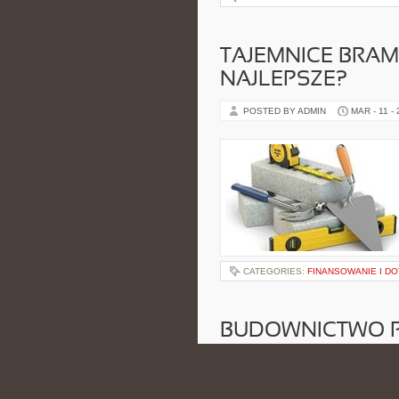
TAJEMNICE BRA
NAJLEPSZE?
POSTED BY ADMIN
MAR - 11 -
CATEGORIES:
FINANSOWANIE I DO
BUDOWNICTWO 
ASPEKTY I TREN
POSTED BY ADMIN
LUT - 22 - 