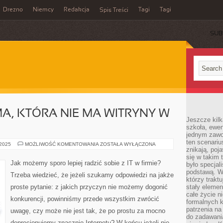
Drezno
Niemcy
Redakcja
Tagi
Tagi
Spis Treści
SUB
MA, KTÓRA NIE MA WITRYNY W
Jeszcze kilk
szkoła, ewen
jednym zawo
ten scenari
CO
 2025
MOŻLIWOŚĆ KOMENTOWANIA
ZOSTAŁA WYŁĄCZONA
znikają, poj
TRACI
TA
się w takim 
FIRMA,
Jak możemy sporo lepiej radzić sobie z IT w firmie?
było specjal
KTÓRA
NIE
podstawą. W
Trzeba wiedzieć, że jeżeli szukamy odpowiedzi na jakże
MA
którzy traktu
WITRYNY
proste pytanie: z jakich przyczyn nie możemy dogonić
stały elemen
W
INTERNECIE?
całe życie n
konkurencji, powinniśmy przede wszystkim zwrócić
formalnych k
patrzenia n
uwagę, czy może nie jest tak, że po prostu za mocno
do zadawania
deprecjonujemy znacznie Internetu? W końcu jeżeli nie