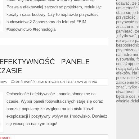
udawać, że 
Pozwala efektywniej zarządzać projektem, redukując
umiejętność 
staje się je
koszty i czas budowy. Czy to naprawdę przyszłość
przyszłości.
budownictwa? Zapraszamy do lektury! #BIM
przyswoić n
znaczenie ni
#budownictwo #technologia
pamiętać, że
„użytkowa”,
rozwijanie pa
bezpośrednio
psychiczną i
na instrumen
rysowania, f
 EFEKTYWNOŚĆ – PANELE
odciążają um
i dają satys
ZASIE
efektów. Na 
przez całe ż
OPŁACALNOŚĆ
zaliczenie ko
 2025
MOŻLIWOŚĆ KOMENTOWANIA
ZOSTAŁA WYŁĄCZONA
I
znać”, tylko
EFEKTYWNOŚĆ
otwartości.
–
Opłacalność i efektywność - panele słoneczne na
PANELE
będzie coś, 
SŁONECZNE
właśnie dzię
czasie. Wybór paneli fotowoltaicznych staje się coraz
NA
CZASIE
bardziej popularny ze względu na ich niski koszt
eksploatacji i pozytywny wpływ na środowisko. Dowiedz
się więcej na naszym blogu!
NDMADE