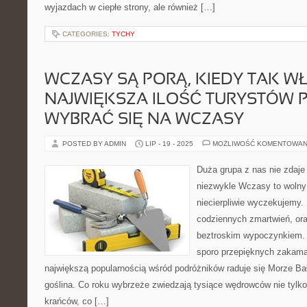
wyjazdach w ciepłe strony, ale również […]
CATEGORIES:
TYCHY
WCZASY SĄ PORĄ, KIEDY TAK W
NAJWIĘKSZA ILOŚĆ TURYSTÓW 
WYBRAĆ SIĘ NA WCZASY
POSTED BY ADMIN
LIP - 19 - 2025
MOŻLIWOŚĆ KOMENTOWAN
Duża grupa z nas nie zdaje
niezwykle Wczasy to wolny 
niecierpliwie wyczekujemy
codziennych zmartwień, or
beztroskim wypoczynkiem. W
sporo przepięknych zakama
największą popularnością wśród podróżników raduje się Morze Ba
goślina. Co roku wybrzeże zwiedzają tysiące wędrowców nie tylko
krańców, co […]