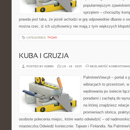
popularniejszym zjawiskiem
sprzętem – chociażby komp
prawda jest taka, że jeżeli wchodzi w grę odpowiednie dbanie o sw
można rzec, iż ich użytkownicy nie mają z tym większych kłopotó
CATEGORIES:
TYCHY
KUBA I GRUZJA
POSTED BY ADMIN
LIS - 19 - 2025
MOŻLIWOŚĆ KOMENTOWAN
PalmtreeView.pl – portal o
wibracjach to przestrzeń, w
wędrowania po świecie łącz
poradami i zachętą do wyrus
na której znajdziesz relacj
promieniach słońca, prakty
osobiste polecenia miejsc, które warto odwiedzić – od nadmorski
miasteczka.Odwiedź koniecznie: Tajwan i Finlandia. Na Palmtree