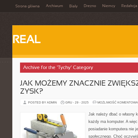
Archiwum
Drezno
Niemcy
Redakcja
Strona główna
Biały
REAL
Archive for the ‘Tychy’ Category
JAK MOŻEMY ZNACZNIE ZWIĘKS
ZYSK?
POSTED BY ADMIN
GRU - 29 - 2025
MOŻLIWOŚĆ KOMENTOWA
Jak należy dbać o własny k
każdy ma komputer. A więc
posiadanie komputera nie j
społecznego. Choć oczywiś