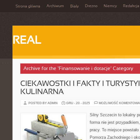
Archiwum
Drezno
Niemcy
Redakcja
Strona główna
Biały
REAL
Archive for the ‘Finansowanie i dotacje’ Category
CIEKAWOSTKI I FAKTY I TURYST
KULINARNA
POSTED BY ADMIN
GRU - 20 - 2025
MOŻLIWOŚĆ KOMENTOWA
Silny Szczecin to lokalny po
forma nie jest przypadkiem,
pracy. To miejsce powstało
Pomorza Zachodniego i okol