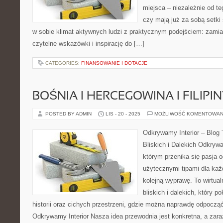
miejsca – niezależnie od te
czy mają już za sobą setki 
w sobie klimat aktywnych ludzi z praktycznym podejściem: zamia
czytelne wskazówki i inspirację do […]
CATEGORIES:
FINANSOWANIE I DOTACJE
BOŚNIA I HERCEGOWINA I FILIPI
POSTED BY ADMIN
LIS - 20 - 2025
MOŻLIWOŚĆ KOMENTOWAN
Odkrywamy Interior – Blog
Bliskich i Dalekich Odkrywa
którym przenika się pasja 
użytecznymi tipami dla każd
kolejną wyprawę. To wirtua
bliskich i dalekich, który p
historii oraz cichych przestrzeni, gdzie można naprawdę odpocząć.
Odkrywamy Interior Nasza idea przewodnia jest konkretna, a zara