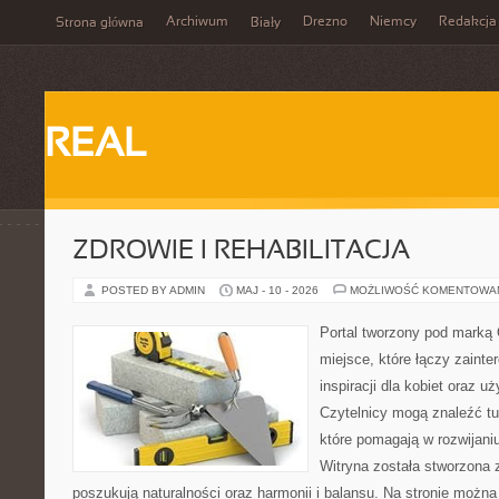
Archiwum
Drezno
Niemcy
Redakcja
Strona główna
Biały
REAL
ZDROWIE I REHABILITACJA
POSTED BY ADMIN
MAJ - 10 - 2026
MOŻLIWOŚĆ KOMENTOWA
Portal tworzony pod marką
miejsce, które łączy zainte
inspiracji dla kobiet oraz u
Czytelnicy mogą znaleźć tu
które pomagają w rozwijani
Witryna została stworzona 
poszukują naturalności oraz harmonii i balansu. Na stronie możn