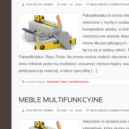
POSTED BY ADMIN
KWI - 14 - 2026
MOŻLIWOŚĆ KOMENTOWA
Pakawilkolaka to strona int
stworzone z myślą o osoba
kompendium wiedzy, w któr
merytoryczne artykuły dot
strona dla początkujących,
łączą się w spójną całość. 
Pakawilkolaka i Rasy Psów. Na stronie można znaleźć obszerne o
temu miłośnik psów ma możliwość zrozumieć różnice między ras
predyspozycje zwierząt, a także specyfikę […]
CATEGORIES:
ŚWIADECTWA I NAWRÓCENIA
MEBLE MULTIFUNKCYJNE
POSTED BY ADMIN
KWI - 13 - 2026
MOŻLIWOŚĆ KOMENTOWA
Italsystem to dynamicznie r
internetowa, która skupia s