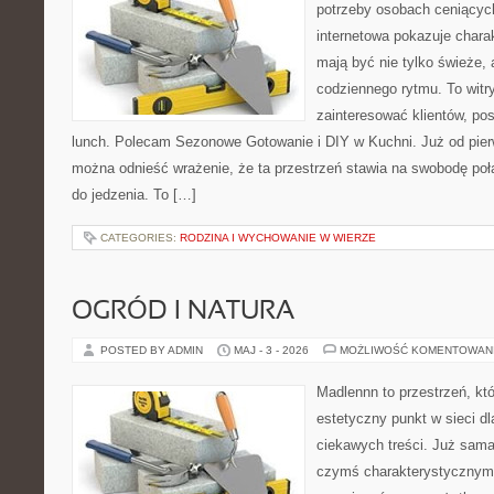
potrzeby osobach ceniącyc
internetowa pokazuje chara
mają być nie tylko świeże,
codziennego rytmu. To witr
zainteresować klientów, p
lunch. Polecam Sezonowe Gotowanie i DIY w Kuchni. Już od pie
można odnieść wrażenie, że ta przestrzeń stawia na swobodę po
do jedzenia. To […]
CATEGORIES:
RODZINA I WYCHOWANIE W WIERZE
OGRÓD I NATURA
POSTED BY ADMIN
MAJ - 3 - 2026
MOŻLIWOŚĆ KOMENTOWAN
Madlennn to przestrzeń, kt
estetyczny punkt w sieci d
ciekawych treści. Już sama
czymś charakterystycznym,