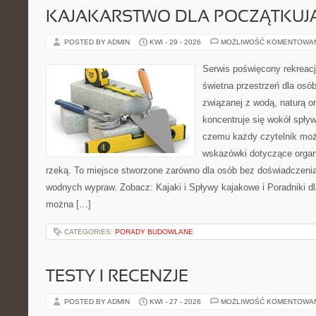
KAJAKARSTWO DLA POCZĄTKUJ
POSTED BY ADMIN
KWI - 29 - 2026
MOŻLIWOŚĆ KOMENTOWA
Serwis poświęcony rekreacj
świetna przestrzeń dla osó
związanej z wodą, naturą o
koncentruje się wokół spły
czemu każdy czytelnik moż
wskazówki dotyczące organ
rzeką. To miejsce stworzone zarówno dla osób bez doświadczenia,
wodnych wypraw. Zobacz: Kajaki i Spływy kajakowe i Poradniki dl
można […]
CATEGORIES:
PORADY BUDOWLANE
TESTY I RECENZJE
POSTED BY ADMIN
KWI - 27 - 2026
MOŻLIWOŚĆ KOMENTOWA