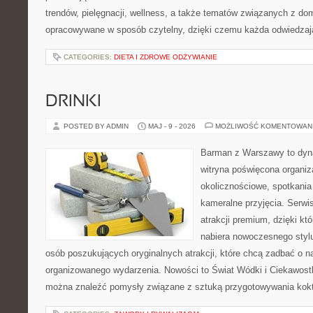
trendów, pielęgnacji, wellness, a także tematów związanych z do
opracowywane w sposób czytelny, dzięki czemu każda odwiedzaj
CATEGORIES:
DIETA I ZDROWE ODŻYWIANIE
DRINKI
POSTED BY ADMIN
MAJ - 9 - 2026
MOŻLIWOŚĆ KOMENTOWAN
Barman z Warszawy to dyna
witryna poświęcona organiza
okolicznościowe, spotkania
kameralne przyjęcia. Serwis
atrakcji premium, dzięki k
nabiera nowoczesnego stylu
osób poszukujących oryginalnych atrakcji, które chcą zadbać o 
organizowanego wydarzenia. Nowości to Świat Wódki i Ciekawostki
można znaleźć pomysły związane z sztuką przygotowywania koktaj