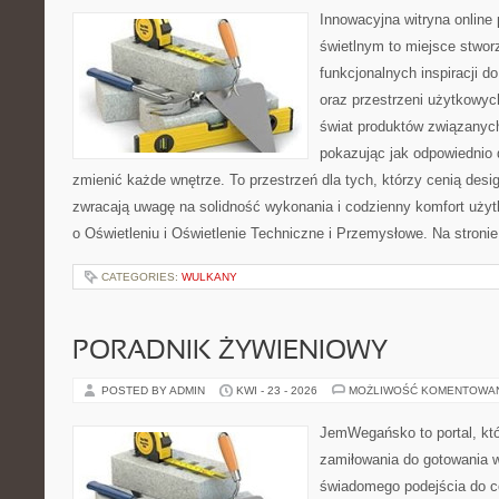
Innowacyjna witryna onlin
świetlnym to miejsce stwor
funkcjonalnych inspiracji d
oraz przestrzeni użytkowyc
świat produktów związanych
pokazując jak odpowiednio 
zmienić każde wnętrze. To przestrzeń dla tych, którzy cenią desi
zwracają uwagę na solidność wykonania i codzienny komfort użyt
o Oświetleniu i Oświetlenie Techniczne i Przemysłowe. Na stron
CATEGORIES:
WULKANY
PORADNIK ŻYWIENIOWY
POSTED BY ADMIN
KWI - 23 - 2026
MOŻLIWOŚĆ KOMENTOWA
JemWegańsko to portal, któr
zamiłowania do gotowania w
świadomego podejścia do c