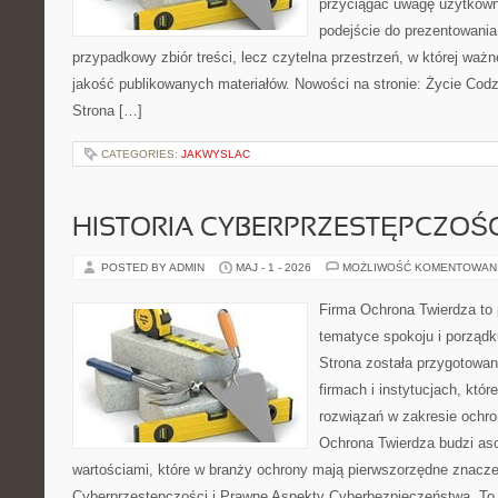
przyciągać uwagę użytkowni
podejście do prezentowania 
przypadkowy zbiór treści, lecz czytelna przestrzeń, w której ważn
jakość publikowanych materiałów. Nowości na stronie: Życie Codz
Strona […]
CATEGORIES:
JAKWYSLAC
HISTORIA CYBERPRZESTĘPCZOŚC
POSTED BY ADMIN
MAJ - 1 - 2026
MOŻLIWOŚĆ KOMENTOWAN
Firma Ochrona Twierdza to p
tematyce spokoju i porząd
Strona została przygotowa
firmach i instytucjach, któ
rozwiązań w zakresie ochr
Ochrona Twierdza budzi aso
wartościami, które w branży ochrony mają pierwszorzędne znacze
Cyberprzestępczości i Prawne Aspekty Cyberbezpieczeństwa. To 