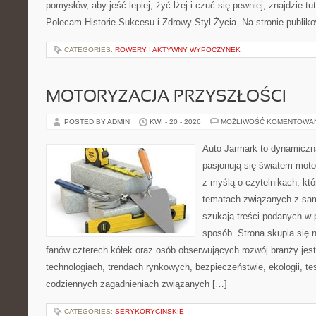
pomysłów, aby jeść lepiej, żyć lżej i czuć się pewniej, znajdzie tu
Polecam Historie Sukcesu i Zdrowy Styl Życia. Na stronie publik
CATEGORIES:
ROWERY I AKTYWNY WYPOCZYNEK
MOTORYZACJA PRZYSZŁOŚCI
POSTED BY ADMIN
KWI - 20 - 2026
MOŻLIWOŚĆ KOMENTOWA
Auto Jarmark to dynamiczna
pasjonują się światem moto
z myślą o czytelnikach, kt
tematach związanych z sam
szukają treści podanych w 
sposób. Strona skupia się 
fanów czterech kółek oraz osób obserwujących rozwój branży jes
technologiach, trendach rynkowych, bezpieczeństwie, ekologii, t
codziennych zagadnieniach związanych […]
CATEGORIES:
SERYKORYCINSKIE