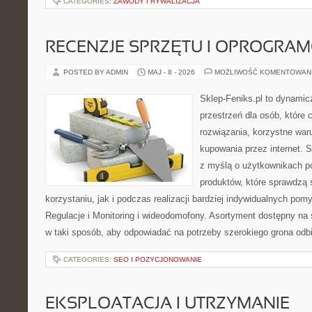
CATEGORIES:
ZAWODY I RYWALIZACJA
RECENZJE SPRZĘTU I OPROGRA
POSTED BY ADMIN
MAJ - 8 - 2026
MOŻLIWOŚĆ KOMENTOWAN
Sklep-Feniks.pl to dynamicz
przestrzeń dla osób, które
rozwiązania, korzystne war
kupowania przez internet. 
z myślą o użytkownikach p
produktów, które sprawdzą 
korzystaniu, jak i podczas realizacji bardziej indywidualnych pom
Regulacje i Monitoring i wideodomofony. Asortyment dostępny na 
w taki sposób, aby odpowiadać na potrzeby szerokiego grona odbi
CATEGORIES:
SEO I POZYCJONOWANIE
EKSPLOATACJA I UTRZYMANIE