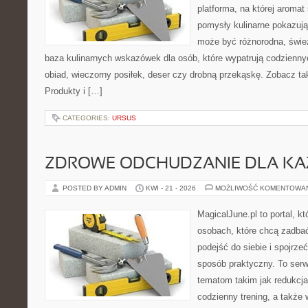
platforma, na której aromat 
pomysły kulinarne pokazują
może być różnorodna, śwież
baza kulinarnych wskazówek dla osób, które wypatrują codzienny
obiad, wieczorny posiłek, deser czy drobną przekąskę. Zobacz tak
Produkty i […]
CATEGORIES:
URSUS
ZDROWE ODCHUDZANIE DLA K
POSTED BY ADMIN
KWI - 21 - 2026
MOŻLIWOŚĆ KOMENTOWA
MagicalJune.pl to portal, k
osobach, które chcą zadba
podejść do siebie i spojrze
sposób praktyczny. To ser
tematom takim jak redukcja
codzienny trening, a także 