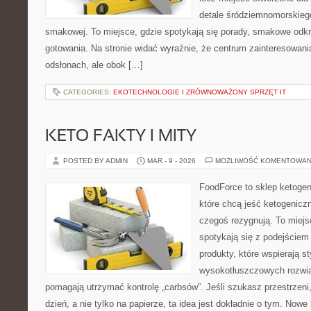
detale śródziemnomorskieg
smakowej. To miejsce, gdzie spotykają się porady, smakowe odkr
gotowania. Na stronie widać wyraźnie, że centrum zainteresowani
odsłonach, ale obok […]
CATEGORIES:
EKOTECHNOLOGIE I ZRÓWNOWAŻONY SPRZĘT IT
KETO FAKTY I MITY
POSTED BY ADMIN
MAR - 9 - 2026
MOŻLIWOŚĆ KOMENTOWAN
FoodForce to sklep ketogen
które chcą jeść ketogeniczn
czegoś rezygnują. To miej
spotykają się z podejście
produkty, które wspierają st
wysokotłuszczowych rozwią
pomagają utrzymać kontrolę „carbsów”. Jeśli szukasz przestrzeni,
dzień, a nie tylko na papierze, ta idea jest dokładnie o tym. Nowe 