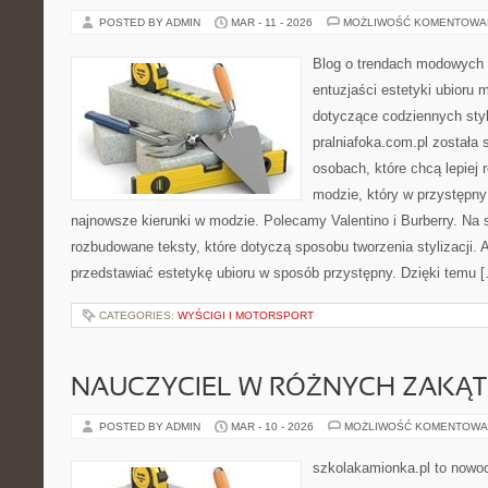
POSTED BY ADMIN
MAR - 11 - 2026
MOŻLIWOŚĆ KOMENTOWA
Blog o trendach modowych 
entuzjaści estetyki ubioru
dotyczące codziennych styli
pralniafoka.com.pl została
osobach, które chcą lepiej 
modzie, który w przystępn
najnowsze kierunki w modzie. Polecamy Valentino i Burberry. Na 
rozbudowane teksty, które dotyczą sposobu tworzenia stylizacji. Au
przedstawiać estetykę ubioru w sposób przystępny. Dzięki temu 
CATEGORIES:
WYŚCIGI I MOTORSPORT
NAUCZYCIEL W RÓŻNYCH ZAKĄ
POSTED BY ADMIN
MAR - 10 - 2026
MOŻLIWOŚĆ KOMENTOWA
szkolakamionka.pl to nowo