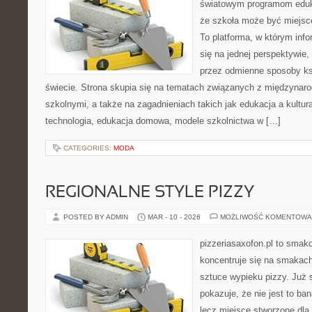
światowym programom eduk
że szkoła może być miejsc
To platforma, w którym inf
się na jednej perspektywie,
przez odmienne sposoby ks
świecie. Strona skupia się na tematach związanych z międzyna
szkolnymi, a także na zagadnieniach takich jak edukacja a kultura
technologia, edukacja domowa, modele szkolnictwa w […]
CATEGORIES:
MODA
REGIONALNE STYLE PIZZY
POSTED BY ADMIN
MAR - 10 - 2026
MOŻLIWOŚĆ KOMENTOWA
pizzeriasaxofon.pl to smakow
koncentruje się na smakach 
sztuce wypieku pizzy. Już 
pokazuje, że nie jest to ba
lecz miejsce stworzone dla