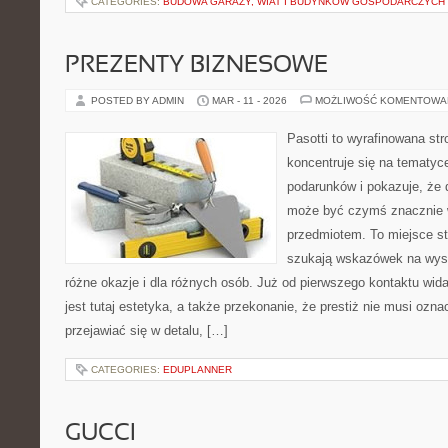
CATEGORIES:
BUDOWA GARAŻY, WIAT I BUDYNKÓW GOSPODARCZYCH
PREZENTY BIZNESOWE
POSTED BY ADMIN
MAR - 11 - 2026
MOŻLIWOŚĆ KOMENTOWA
Pasotti to wyrafinowana str
koncentruje się na tematy
podarunków i pokazuje, że
może być czymś znacznie w
przedmiotem. To miejsce st
szukają wskazówek na wys
różne okazje i dla różnych osób. Już od pierwszego kontaktu w
jest tutaj estetyka, a także przekonanie, że prestiż nie musi oz
przejawiać się w detalu, […]
CATEGORIES:
EDUPLANNER
GUCCI