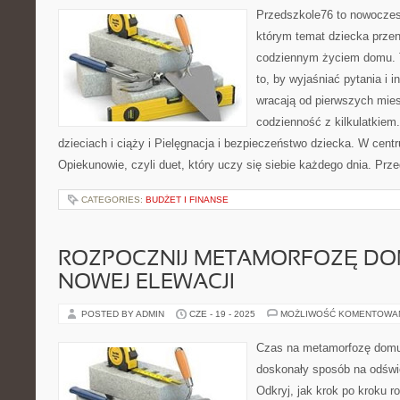
Przedszkole76 to nowoczesn
którym temat dziecka przen
codziennym życiem domu. T
to, by wyjaśniać pytania i 
wracają od pierwszych mie
codzienność z kilkulatkiem.
dzieciach i ciąży i Pielęgnacja i bezpieczeństwo dziecka. W cen
Opiekunowie, czyli duet, który uczy się siebie każdego dnia. Prz
CATEGORIES:
BUDŻET I FINANSE
ROZPOCZNIJ METAMORFOZĘ DO
NOWEJ ELEWACJI
POSTED BY ADMIN
CZE - 19 - 2025
MOŻLIWOŚĆ KOMENTOWA
Czas na metamorfozę domu
doskonały sposób na odświ
Odkryj, jak krok po kroku r