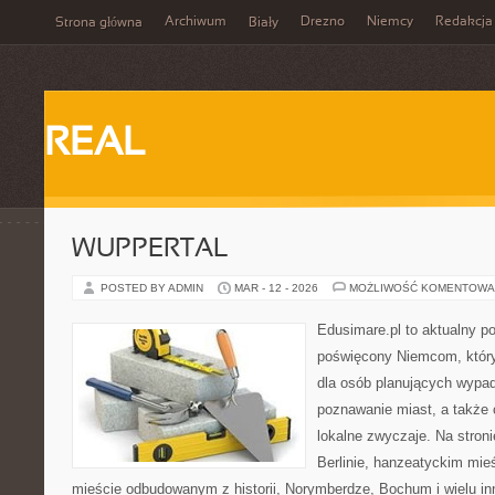
Archiwum
Drezno
Niemcy
Redakcja
Strona główna
Biały
REAL
WUPPERTAL
POSTED BY ADMIN
MAR - 12 - 2026
MOŻLIWOŚĆ KOMENTOWA
Edusimare.pl to aktualny po
poświęcony Niemcom, któr
dla osób planujących wypad
poznawanie miast, a także 
lokalne zwyczaje. Na stronie
Berlinie, hanzeatyckim mieś
mieście odbudowanym z historii, Norymberdze, Bochum i wielu i