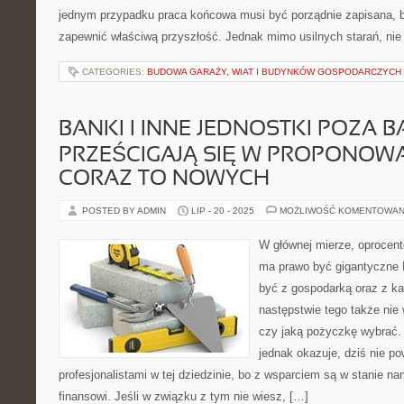
jednym przypadku praca końcowa musi być porządnie zapisana, 
zapewnić właściwą przyszłość. Jednak mimo usilnych starań, ni
CATEGORIES:
BUDOWA GARAŻY, WIAT I BUDYNKÓW GOSPODARCZYCH
BANKI I INNE JEDNOSTKI POZA
PRZEŚCIGAJĄ SIĘ W PROPONOW
CORAZ TO NOWYCH
POSTED BY ADMIN
LIP - 20 - 2025
MOŻLIWOŚĆ KOMENTOWAN
W głównej mierze, oprocento
ma prawo być gigantyczne 
być z gospodarką oraz z kap
następstwie tego także nie 
czy jaką pożyczkę wybrać. 
jednak okazuje, dziś nie p
profesjonalistami w tej dziedzinie, bo z wsparciem są w stanie n
finansowi. Jeśli w związku z tym nie wiesz, […]