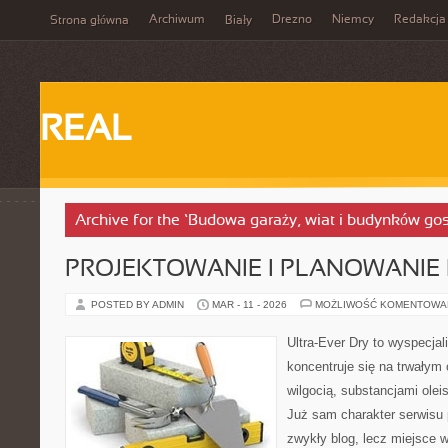
Archiwum
Drezno
Niemcy
Redakcja
Strona główna
Biały
REAL
Archive for the ‘Budowa garaży, wiat i budynków g
PROJEKTOWANIE I PLANOWANIE
POSTED BY ADMIN
MAR - 11 - 2026
MOŻLIWOŚĆ KOMENTOWA
Ultra-Ever Dry to wyspecjal
koncentruje się na trwałym 
wilgocią, substancjami olei
Już sam charakter serwisu p
zwykły blog, lecz miejsce w