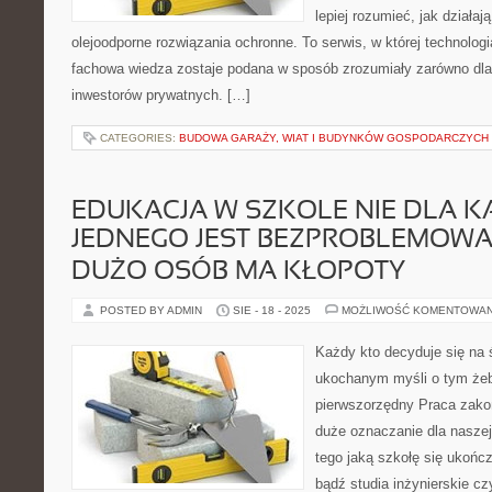
lepiej rozumieć, jak działaj
olejoodporne rozwiązania ochronne. To serwis, w której technologi
fachowa wiedza zostaje podana w sposób zrozumiały zarówno dla s
inwestorów prywatnych. […]
CATEGORIES:
BUDOWA GARAŻY, WIAT I BUDYNKÓW GOSPODARCZYCH
EDUKACJA W SZKOLE NIE DLA 
JEDNEGO JEST BEZPROBLEMOWA 
DUŻO OSÓB MA KŁOPOTY
POSTED BY ADMIN
SIE - 18 - 2025
MOŻLIWOŚĆ KOMENTOWA
Każdy kto decyduje się na 
ukochanym myśli o tym żeby
pierwszorzędny Praca zako
duże oznaczanie dla naszej
tego jaką szkołę się ukończ
bądź studia inżynierskie c