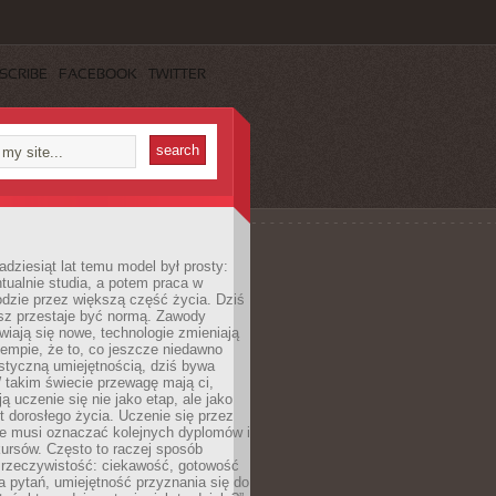
SCRIBE
FACEBOOK
TWITTER
adziesiąt lat temu model był prosty:
tualnie studia, a potem praca w
dzie przez większą część życia. Dziś
usz przestaje być normą. Zawody
awiają się nowe, technologie zmieniają
tempie, że to, co jeszcze niedawno
istyczną umiejętnością, dziś bywa
 takim świecie przewagę mają ci,
ją uczenie się nie jako etap, ale jako
t dorosłego życia. Uczenie się przez
ie musi oznaczać kolejnych dyplomów i
ursów. Często to raczej sposób
a rzeczywistość: ciekawość, gotowość
 pytań, umiejętność przyznania się do