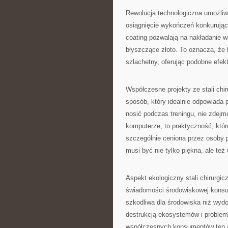
Rewolucja technologiczna umożliwi
osiągnięcie wykończeń konkurując
coating pozwalają na nakładanie w
błyszczące złoto. To oznacza, że 
szlachetny, oferując podobne efek
Współczesne projekty ze stali chi
sposób, który idealnie odpowiada 
nosić podczas treningu, nie zdej
komputerze, to praktyczność, której
szczególnie ceniona przez osoby p
musi być nie tylko piękna, ale też
Aspekt ekologiczny stali chirurgi
świadomości środowiskowej konsum
szkodliwa dla środowiska niż wydo
destrukcją ekosystemów i problema
współczesnych konsumentów ten as