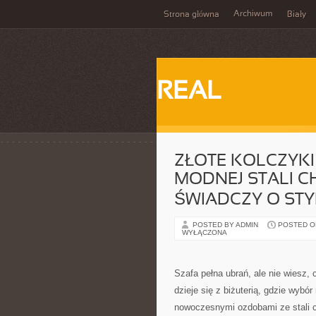
Archiwum
Strona główna
Biały
REAL
ZŁOTE KOLCZYKI 
MODNEJ STALI CH
ŚWIADCZY O STYL
POSTED BY ADMIN
POSTED ON
WYŁĄCZONA
Szafa pełna ubrań, ale nie wiesz
dzieje się z biżuterią, gdzie wyb
nowoczesnymi ozdobami ze stali ch