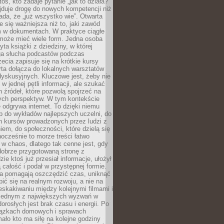
oś, kto zadaje pytanie „jak to działa?”
jduje drogę do nowych kompetencji niż
łada, że „już wszystko wie”. Otwarta
e się ważniejsza niż to, jaki zawód
 w dokumentach. W praktyce ciągłe
 może mieć wiele form. Jedna osoba
yta książki z dziedziny, w której
uga słucha podcastów podczas
zecia zapisuje się na krótkie kursy
rta dołącza do lokalnych warsztatów
yskusyjnych. Kluczowe jest, żeby nie
w jednej pętli informacji, ale szukać
 źródeł, które pozwolą spojrzeć na
nych perspektyw. W tym kontekście
 odgrywa internet. To dzięki niemu
 do wykładów najlepszych uczelni, do
h kursów prowadzonych przez ludzi z
em, do społeczności, które dzielą się
ocześnie to morze treści łatwo
 w chaos, dlatego tak cenne jest, gdy
dobrze przygotowaną stronę z
zie ktoś już przesiał informacje, ułożył
ą całość i podał w przystępnej formie.
ca pomagają oszczędzić czas, uniknąć
pić się na realnym rozwoju, a nie na
eskakiwaniu między kolejnymi filmami i
 Jednym z największych wyzwań w
dorosłych jest brak czasu i energii. Po
iązkach domowych i sprawach
ało kto ma siłę na kolejne godziny