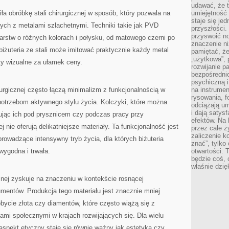
udawać, że 
ła obróbkę stali chirurgicznej w sposób, który pozwala na
umiejętność 
staje się je
ych z metalami szlachetnymi. Techniki takie jak PVD
przyszłości.
przyswoić n
arstw o różnych kolorach i połysku, od matowego czerni po
znaczenie ni
biżuteria ze stali może imitować praktycznie każdy metal
pamiętać, że
„użytkowa”,
ty wizualne za ułamek ceny.
rozwijanie pa
bezpośrednio
psychiczną i
rurgicznej często łączą minimalizm z funkcjonalnością w
na instrumen
rysowania, f
potrzebom aktywnego stylu życia. Kolczyki, które można
odciążają um
i dają satys
mując ich pod prysznicem czy podczas pracy przy
efektów. Na 
 nie oferują delikatniejsze materiały. Ta funkcjonalność jest
przez całe ż
zaliczenie ko
rowadzące intensywny tryb życia, dla których biżuteria
znać”, tylko
 wygodna i trwała.
otwartości.
będzie coś, 
właśnie dzię
cznej zyskuje na znaczeniu w kontekście rosnącej
entów. Produkcja tego materiału jest znacznie mniej
bycie złota czy diamentów, które często wiążą się z
mi społecznymi w krajach rozwijających się. Dla wielu
pekt etyczny staje się równie ważny jak estetyka czy