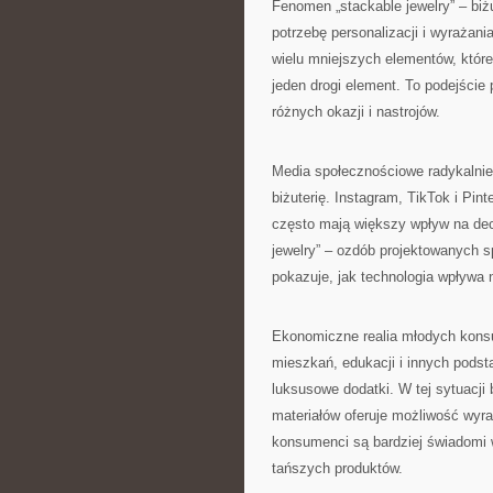
Fenomen „stackable jewelry” – biż
potrzebę personalizacji i wyrażan
wielu mniejszych elementów, któr
jeden drogi element. To podejście
różnych okazji i nastrojów.
Media społecznościowe radykalnie 
biżuterię. Instagram, TikTok i Pint
często mają większy wpływ na dec
jewelry” – ozdób projektowanych s
pokazuje, jak technologia wpływa n
Ekonomiczne realia młodych konsu
mieszkań, edukacji i innych podst
luksusowe dodatki. W tej sytuacji b
materiałów oferuje możliwość wyra
konsumenci są bardziej świadomi w
tańszych produktów.