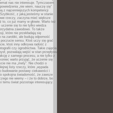
temat nas nie interesuje. Tymczasem
powiedzenia „nie wiem, nauczę się”
dną z najcenniejszych kompetencji
 Szybkość, z jaką jesteśmy w stanie
owe rzeczy, zaczyna mieć większe
ż to, co już mamy w głowie. Warto też
 uczenie się to nie tylko wiedza
 przydatna zawodowo. To także
sji, które nie przekładają się
 na zarobki, ale budują odporność
 poczucie sensu. Ktoś uczy się grać
cie, ktoś inny odkrywa radość z
otografii czy ogrodnictwa. Takie zajęcia
ysł, pozwalają wejść w stan przepływu
fakcję z samego procesu, a nie tylko z
koniec warto przyjąć, że uczenie się
ycie nie ma „mety”. Nie chodzi o
lejnej listy rzeczy, które „wypada
 o budowanie postawy ciekawości i
 To spokojna świadomość, że zawsze
czego nie wiemy – i że to dobrze, bo
ki temu świat pozostaje interesujący.