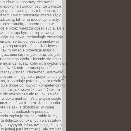
 o budowanie postawy ciekawości i
 To spokojna świadomość, że zawsze
czego nie wiemy – i że to dobrze, bo
ki temu świat pozostaje interesujący.
adziesiąt lat temu model był prosty:
tualnie studia, a potem praca w
dzie przez większą część życia. Dziś
usz przestaje być normą. Zawody
awiają się nowe, technologie zmieniają
tempie, że to, co jeszcze niedawno
istyczną umiejętnością, dziś bywa
 takim świecie przewagę mają ci,
ją uczenie się nie jako etap, ale jako
t dorosłego życia. Uczenie się przez
ie musi oznaczać kolejnych dyplomów i
ursów. Często to raczej sposób
a rzeczywistość: ciekawość, gotowość
 pytań, umiejętność przyznania się do
oś, kto zadaje pytanie „jak to działa?”
jduje drogę do nowych kompetencji niż
łada, że „już wszystko wie”. Otwarta
e się ważniejsza niż to, jaki zawód
 w dokumentach. W praktyce ciągłe
 może mieć wiele form. Jedna osoba
yta książki z dziedziny, w której
uga słucha podcastów podczas
zecia zapisuje się na krótkie kursy
rta dołącza do lokalnych warsztatów
yskusyjnych. Kluczowe jest, żeby nie
w jednej pętli informacji, ale szukać