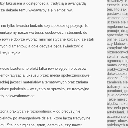
niewiedzy. Kt
21
ędzy luksusem a dostępnością, tradycją a awangardą
WIEKU
częściej zna
ŚWIADCZY
ten, kto zak
zcze dekadę temu wydawałby się niemożliwy.
O
STYLU
postawa staj
W
wpisano nam
BIŻUTERII
uczenie się
ż nie tylko kwestia budżetu czy społecznej pozycji. To
regularnie cz
pracuje, dr
unikujemy nasze wartości, osobowość i stosunek do
spacerów, tr
 równie dobrze wybrać minimalistyczne kolczyki ze stali
online, czwa
czy klubów d
innych diamentów, a obie decyzje będą świadczyć o
zamykać się 
różnorodnych
 stylu życia.
świat z róż
ogromną rolę
mamy dostęp
iecie biżuterii, to efekt kilku równoległych procesów
praktycznyc
doświadczeni
Demokratyzacja luksusu przez media społecznościowe,
wiedzą. Jedn
sokiej jakości materiałów alternatywnych oraz zmiana
zamienia się
trafiamy na 
dsze pokolenia – wszystko to sprawiło, że tradycyjne
poradami, gd
je w logiczn
stały zakwestionowane.
Takie miejs
błędów i sku
bez celu prz
iczoną praktycznie różnorodność – od precyzyjnie
artykułami.
uczeniu się 
jektów po awangardowe dzieła, które łączą tradycyjne
pracy, obow
mi. Stal chirurgiczna, tytan, ceramika, czy nawet
rodzinnych m