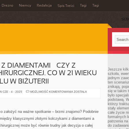
Drezno
Niemcy
Redakcja
Tagi
Tagi
Spis Treści
SUB
Z DIAMENTAMI – CZY Z
Jeszcze kilk
IRURGICZNEJ. CO W 21 WIEKU
szkoła, ewen
jednym zawo
U W BIŻUTERII
ten scenari
znikają, poj
się w takim 
ZŁOTE
 CZE - 4 - 2025
MOŻLIWOŚĆ KOMENTOWANIA
ZOSTAŁA
KOLCZYKI
było specjal
Z
podstawą. W
DIAMENTAMI
którzy traktu
–
CZY
stały elemen
Z
, co założyć na ważne spotkanie – brzmi znajomo? Podobnie
całe życie n
MODNEJ
formalnych k
STALI
ór między klasycznymi złotymi kolczykami z diamentami a
CHIRURGICZNEJ.
patrzenia n
CO
irurgicznej może być równie trudny jak decyzja o całej
do zadawania
W