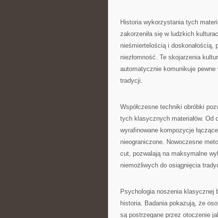
Historia wykorzystania tych materi
zakorzeniła się w ludzkich kultura
nieśmiertelością i doskonałością,
niezłomność. Te skojarzenia kultu
automatycznie komunikuje pewne w
tradycji.
Współczesne techniki obróbki poz
tych klasycznych materiałów. Od 
wyrafinowane kompozycje łączące r
nieograniczone. Nowoczesne metod
cut, pozwalają na maksymalne wyk
niemożliwych do osiągnięcia trad
Psychologia noszenia klasycznej bi
historia. Badania pokazują, że os
są postrzegane przez otoczenie ja