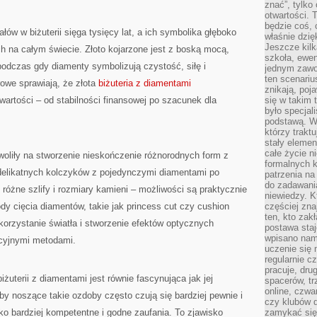
znać”, tylko
otwartości.
będzie coś, 
ałów w biżuterii sięga tysięcy lat, a ich symbolika głęboko
właśnie dzię
Jeszcze kilk
ch na całym świecie. Złoto kojarzone jest z boską mocą,
szkoła, ewen
 podczas gdy diamenty symbolizują czystość, siłę i
jednym zawo
ten scenari
rowe sprawiają, że złota
biżuteria z diamentami
znikają, poj
artości – od stabilności finansowej po szacunek dla
się w takim 
było specjal
podstawą. W
którzy traktu
stały elemen
całe życie n
woliły na stworzenie nieskończenie różnorodnych form z
formalnych k
delikatnych kolczyków z pojedynczymi diamentami po
patrzenia n
do zadawania
óżne szlify i rozmiary kamieni – możliwości są praktycznie
niewiedzy. Kt
y cięcia diamentów, takie jak princess cut czy cushion
częściej zna
ten, kto zak
orzystanie światła i stworzenie efektów optycznych
postawa staj
wpisano nam
ycyjnymi metodami.
uczenie się
regularnie cz
pracuje, dr
żuterii z diamentami jest równie fascynująca jak jej
spacerów, tr
online, czwa
oby noszące takie ozdoby często czują się bardziej pewnie i
czy klubów d
ko bardziej kompetentne i godne zaufania. To zjawisko
zamykać się 