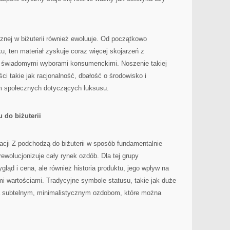
cznej w biżuterii również ewoluuje. Od początkowo
ku, ten materiał zyskuje coraz więcej skojarzeń z
i świadomymi wyborami konsumenckimi. Noszenie takiej
ci takie jak racjonalność, dbałość o środowisko i
m społecznych dotyczących luksusu.
 do biżuterii
eracji Z podchodzą do biżuterii w sposób fundamentalnie
ewolucjonizuje cały rynek ozdób. Dla tej grupy
gląd i cena, ale również historia produktu, jego wpływ na
i wartościami. Tradycyjne symbole statusu, takie jak duże
a subtelnym, minimalistycznym ozdobom, które można