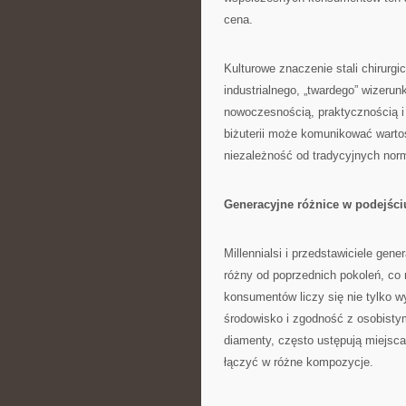
cena.
Kulturowe znaczenie stali chirurgi
industrialnego, „twardego” wizerun
nowoczesnością, praktycznością 
biżuterii może komunikować wartoś
niezależność od tradycyjnych nor
Generacyjne różnice w podejściu
Millennialsi i przedstawiciele gen
różny od poprzednich pokoleń, co r
konsumentów liczy się nie tylko wy
środowisko i zgodność z osobistym
diamenty, często ustępują miejsc
łączyć w różne kompozycje.