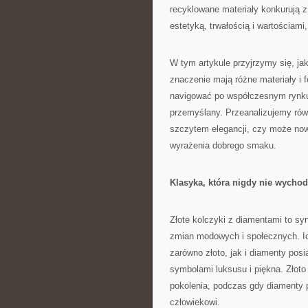
recyklowane materiały konkurują z
estetyką, trwałością i wartościami,
W tym artykule przyjrzymy się, jak 
znaczenie mają różne materiały i
navigować po współczesnym rynku 
przemyślany. Przeanalizujemy równ
szczytem elegancji, czy może now
wyrażenia dobrego smaku.
Klasyka, która nigdy nie wycho
Złote kolczyki z diamentami to syn
zmian modowych i społecznych. Ich
zarówno złoto, jak i diamenty posi
symbolami luksusu i piękna. Złoto 
pokolenia, podczas gdy diamenty
człowiekowi.