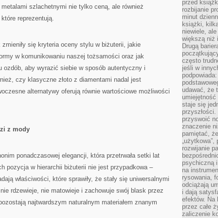
przed książk
 metalami szlachetnymi nie tylko ceną, ale również
rozbijanie p
minut dzienn
 które reprezentują.
książki, kil
niewiele, ale
większą niż 
zmieniły się kryteria oceny stylu w biżuterii, jakie
Drugą barier
początkują
 formy w komunikowaniu naszej tożsamości oraz jak
często trudn
ozdób, aby wyrazić siebie w sposób autentyczny i
jeśli w inny
podpowiada:
ież, czy klasyczne złoto z diamentami nadal jest
podstawoweg
udawać, że 
oczesne alternatywy oferują równie wartościowe możliwości
umiejętność 
staje się je
przyszłości.
przyswoić n
znaczenie ni
dzi z mody
pamiętać, że
„użytkowa”,
rozwijanie pa
onim ponadczasowej elegancji, która przetrwała setki lat
bezpośrednio
psychiczną i
 pozycja w hierarchii biżuterii nie jest przypadkowa –
na instrumen
rysowania, f
adają właściwości, które sprawiły, że stały się uniwersalnymi
odciążają um
nie rdzewieje, nie matowieje i zachowuje swój blask przez
i dają satys
efektów. Na 
 pozostają najtwardszym naturalnym materiałem znanym
przez całe ż
zaliczenie ko