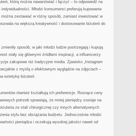
uterii, którą można nawarstwiać i łączyć – to odpowiedź na
ia indywidualności. Młodzi konsumenci preferują kupowanie
e można zestawiać w różny sposób, zamiast inwestować w
 pozwala na większą kreatywność i dostosowanie biżuterii do
zmieniły sposób, w jaki młodzi ludzie postrzegają i kupują
erest stały się głównymi źródłami inspiracji, a influencerzy
yzje zakupowe niż tradycyjne media. Zjawisko „Instagram
pecjalnie z myślą o efektownym wyglądzie na zdjęciach –
a estetykę biżuterii.
mentów również kształtują ich preferencje. Rosnące ceny
awowych potrzeb sprawiają, że mniej pieniędzy zostaje na
iżuteria ze stali chirurgicznej czy innych alternatywnych
żenia stylu bez obciążania budżetu. Jednocześnie młodzi
artości pieniądza i oczekują wysokiej jakości nawet od