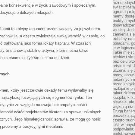
różnorodnych
realne konsekwencje w życiu zawodowym i społecznym,
świat z róż
ogromną rolę
decyduje o dalszych relacjach.
mamy dostęp
praktycznyc
doświadczeni
żuterii to kolejny argument przemawiający za jej wyborem.
wiedzą. Jedn
zamienia się
 zachowują, a często zwiększają swoją wartość w czasie, co
trafiamy na 
yć traktowana jako forma lokaty kapitału. W czasach
poradami, gd
je w logiczn
ły te stanowią stabilne aktywa, które można łatwo
Takie miejs
błędów i sku
dnocześnie cieszyć się nimi na co dzień.
bez celu prz
artykułami.
uczeniu się 
wnych
pracy, obow
rodzinnych m
przed książk
rozbijanie p
fenomen, który jeszcze dwie dekady temu wydawałby się
minut dzienn
z najszybciej rozwijających się segmentów rynku. Ten
książki, kil
niewiele, ale
edycynie ze względu na swoją biokompatybilność i
większą niż 
Drugą barier
larność wśród projektantów biżuterii za sprawą unikalnych
początkują
cznych. Jego hipoalergiczność sprawia, że mogą go nosić
często trudn
jeśli w inny
ą problemy z tradycyjnymi metalami.
podpowiada:
podstawoweg