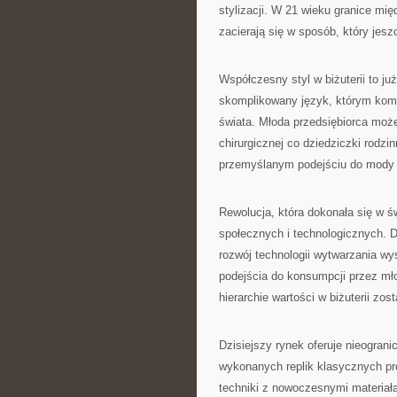
stylizacji. W 21 wieku granice mi
zacierają się w sposób, który jes
Współczesny styl w biżuterii to ju
skomplikowany język, którym kom
świata. Młoda przedsiębiorca może
chirurgicznej co dziedziczki rodz
przemyślanym podejściu do mody i
Rewolucja, która dokonała się w św
społecznych i technologicznych. 
rozwój technologii wytwarzania wy
podejścia do konsumpcji przez mło
hierarchie wartości w biżuterii zo
Dzisiejszy rynek oferuje nieogran
wykonanych replik klasycznych pro
techniki z nowoczesnymi materiała