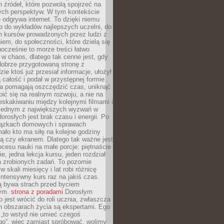
 źródeł, które pozwolą spojrzeć na
nych perspektyw. W tym kontekście
 odgrywa internet. To dzięki niemu
 do wykładów najlepszych uczelni, do
h kursów prowadzonych przez ludzi z
em, do społeczności, które dzielą się
ocześnie to morze treści łatwo
 w chaos, dlatego tak cenne jest, gdy
dobrze przygotowaną stronę z
zie ktoś już przesiał informacje, ułożył
ą całość i podał w przystępnej formie.
ca pomagają oszczędzić czas, uniknąć
pić się na realnym rozwoju, a nie na
eskakiwaniu między kolejnymi filmami i
 Jednym z największych wyzwań w
dorosłych jest brak czasu i energii. Po
iązkach domowych i sprawach
ało kto ma siłę na kolejne godziny
ą czy ekranem. Dlatego tak ważne jest
rocesu nauki na małe porcje: piętnaście
ie, jedna lekcja kursu, jeden rozdział
ka zrobionych zadań. To pozornie
 w skali miesięcy i lat robi różnicę
intensywny kurs raz na jakiś czas.
ą bywa strach przed byciem
cym.
strona z poradami
Dorosłym
o jest wrócić do roli ucznia, zwłaszcza
ch obszarach życia są ekspertami. Ego
 „to wstyd nie umieć czegoś
o”, więc zamiast spróbować, wolimy