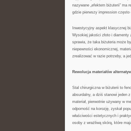
nazywane „efektem biżuterii” ma 
gdzie pierwszy impression często 
Inwestycyjny aspekt klasycznej bi
Wysokiej jakości złoto i diamenty
sprawia, że taka biżuteria może b
niepewności ekonomicznej, materia
zrealizować w razie potrzeby, a je
Rewolucja materiałów alternaty
Stal chirurgiczna w biżuterii to 
absurdalny, a dziś stanowi jeden 
materiał, pierwotnie używany w m
odporność na korozję, zyskał popu
właściwości estetycznych i prakty
osoby z wrażliwą skórą, które maj