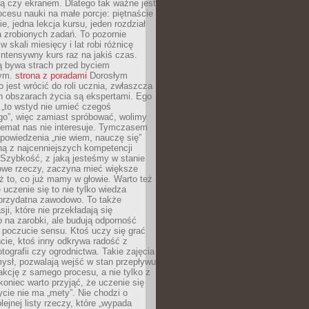
ą czy ekranem. Dlatego tak ważne jest
rocesu nauki na małe porcje: piętnaście
ie, jedna lekcja kursu, jeden rozdział
ka zrobionych zadań. To pozornie
 w skali miesięcy i lat robi różnicę
intensywny kurs raz na jakiś czas.
ą bywa strach przed byciem
cym.
strona z poradami
Dorosłym
o jest wrócić do roli ucznia, zwłaszcza
ch obszarach życia są ekspertami. Ego
 „to wstyd nie umieć czegoś
o”, więc zamiast spróbować, wolimy
temat nas nie interesuje. Tymczasem
powiedzenia „nie wiem, nauczę się”
dną z najcenniejszych kompetencji
 Szybkość, z jaką jesteśmy w stanie
owe rzeczy, zaczyna mieć większe
ż to, co już mamy w głowie. Warto też
 uczenie się to nie tylko wiedza
 przydatna zawodowo. To także
sji, które nie przekładają się
 na zarobki, ale budują odporność
 poczucie sensu. Ktoś uczy się grać
cie, ktoś inny odkrywa radość z
otografii czy ogrodnictwa. Takie zajęcia
ysł, pozwalają wejść w stan przepływu
fakcję z samego procesu, a nie tylko z
koniec warto przyjąć, że uczenie się
ycie nie ma „mety”. Nie chodzi o
lejnej listy rzeczy, które „wypada