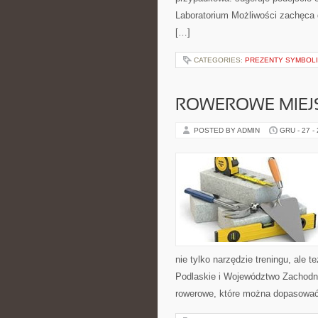
Laboratorium Możliwości zachęca 
[…]
CATEGORIES:
PREZENTY SYMBOL
ROWEROWE MIEJ
POSTED BY ADMIN
GRU - 27 -
nie tylko narzędzie treningu, ale
Podlaskie i Województwo Zachodn
rowerowe, które można dopasowa