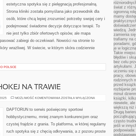
I
różnorodnych
estetyczna spotyka się z pielęgnacją profesjonalną.
PYTANIA
świat z róż
OD
Strona kliniki została pomyślana jako przewodnik dla
ogromną rolę
CZYTELNIKÓW
mamy dostęp
osób, które chcą lepiej zrozumieć potrzeby swojej cery i
praktycznyc
doświadczeni
podejmować świadome decyzje dotyczące terapii. To
wiedzą. Jedn
nie jest tylko zbiór ofertowych opisów, ale mapa
zamienia się
trafiamy na 
dopasować zabiegi do oczekiwań. Nowości na stronie to
poradami, gd
skóry wrażliwej. W świecie, w którym skóra codziennie
je w logiczn
Takie miejs
błędów i sku
bez celu prz
artykułami.
PO POLSCE
uczeniu się 
pracy, obow
rodzinnych m
przed książk
OKEJ NA TRAWIE
rozbijanie p
minut dzienn
KOSZYKÓWKA
książki, kil
 2025
MOŻLIWOŚĆ KOMENTOWANIA
ZOSTAŁA WYŁĄCZONA
I
niewiele, ale
HOKEJ
większą niż 
NA
DAPTORUN to serwis poświęcony sportowi
TRAWIE
Drugą barier
początkują
hobbystycznemu, mniej znanym konkurencjom oraz
często trudn
czystej frajdzie z grania. To platforma, w której regularny
jeśli w inny
podpowiada:
ruch spotyka się z chęcią odkrywania, a z pozoru proste
podstawoweg