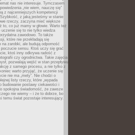
temat nas nie interesuje. Tymczasem
powiedzenia „nie wiem, nauczę się”
dną z najcenniejszych kompetencji
 Szybkość, z jaką jesteśmy w stanie
owe rzeczy, zaczyna mieć większe
ż to, co już mamy w głowie. Warto też
 uczenie się to nie tylko wiedza
 przydatna zawodowo. To także
sji, które nie przekładają się
 na zarobki, ale budują odporność
 poczucie sensu. Ktoś uczy się grać
cie, ktoś inny odkrywa radość z
otografii czy ogrodnictwa. Takie zajęcia
ysł, pozwalają wejść w stan przepływu
fakcję z samego procesu, a nie tylko z
koniec warto przyjąć, że uczenie się
ycie nie ma „mety”. Nie chodzi o
lejnej listy rzeczy, które „wypada
 o budowanie postawy ciekawości i
 To spokojna świadomość, że zawsze
czego nie wiemy – i że to dobrze, bo
ki temu świat pozostaje interesujący.