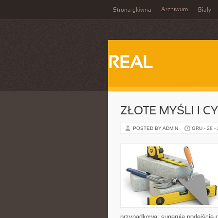
Archiwum
Strona główna
Biały
REAL
ZŁOTE MYŚLI I C
POSTED BY ADMIN
GRU - 28 -
przypadkowa: sugeruje podejście o