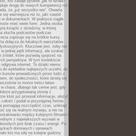
oś, kto zadaje pytanie „jak to działa?”
jduje drogę do nowych kompetencji niż
łada, że „już wszystko wie”. Otwarta
e się ważniejsza niż to, jaki zawód
 w dokumentach. W praktyce ciągłe
 może mieć wiele form. Jedna osoba
yta książki z dziedziny, w której
uga słucha podcastów podczas
zecia zapisuje się na krótkie kursy
rta dołącza do lokalnych warsztatów
yskusyjnych. Kluczowe jest, żeby nie
w jednej pętli informacji, ale szukać
 źródeł, które pozwolą spojrzeć na
nych perspektyw. W tym kontekście
 odgrywa internet. To dzięki niemu
 do wykładów najlepszych uczelni, do
h kursów prowadzonych przez ludzi z
em, do społeczności, które dzielą się
ocześnie to morze treści łatwo
 w chaos, dlatego tak cenne jest, gdy
dobrze przygotowaną stronę z
zie ktoś już przesiał informacje, ułożył
ą całość i podał w przystępnej formie.
ca pomagają oszczędzić czas, uniknąć
pić się na realnym rozwoju, a nie na
eskakiwaniu między kolejnymi filmami i
 Jednym z największych wyzwań w
dorosłych jest brak czasu i energii. Po
iązkach domowych i sprawach
ało kto ma siłę na kolejne godziny