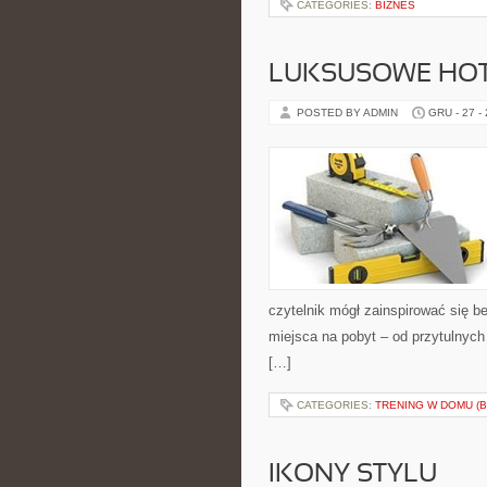
CATEGORIES:
BIZNES
LUKSUSOWE HOTE
POSTED BY ADMIN
GRU - 27 -
czytelnik mógł zainspirować się b
miejsca na pobyt – od przytulnyc
[…]
CATEGORIES:
TRENING W DOMU (B
IKONY STYLU