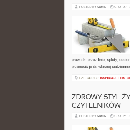
POSTED BY ADMIN
GRU - 27 -
prowadzi przez linie, sploty, odci
przenosić je do własnej codzienno
CATEGORIES:
INSPIRACJE I HIST
ZDROWY STYL ŻY
CZYTELNIKÓW
POSTED BY ADMIN
GRU - 21 -