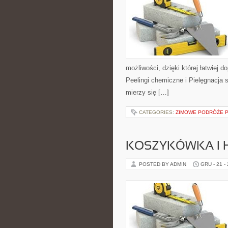
możliwości, dzięki której łatwiej 
Peelingi chemiczne i Pielęgnacja 
mierzy się […]
CATEGORIES:
ZIMOWE PODRÓŻE 
KOSZYKÓWKA I H
POSTED BY ADMIN
GRU - 21 -