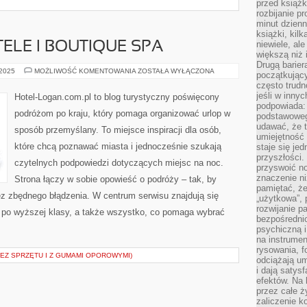
przed książk
rozbijanie p
minut dzienn
książki, kil
niewiele, ale
LE I BOUTIQUE SPA
większą niż 
Drugą barier
LUKSUSOWE
 2025
MOŻLIWOŚĆ KOMENTOWANIA
ZOSTAŁA WYŁĄCZONA
początkują
HOTELE
często trudn
I
BOUTIQUE
jeśli w inny
Hotel-Logan.com.pl to blog turystyczny poświęcony
SPA
podpowiada:
podróżom po kraju, który pomaga organizować urlop w
podstawoweg
udawać, że 
sposób przemyślany. To miejsce inspiracji dla osób,
umiejętność 
które chcą poznawać miasta i jednocześnie szukają
staje się je
przyszłości.
czytelnych podpowiedzi dotyczących miejsc na noc.
przyswoić n
znaczenie ni
Strona łączy w sobie opowieść o podróży – tak, by
pamiętać, że
ez zbędnego błądzenia. W centrum serwisu znajdują się
„użytkowa”,
rozwijanie pa
h po wyższej klasy, a także wszystko, co pomaga wybrać
bezpośrednio
psychiczną i
na instrumen
rysowania, f
EZ SPRZĘTU I Z GUMAMI OPOROWYMI)
odciążają um
i dają satys
efektów. Na 
przez całe ż
zaliczenie ko