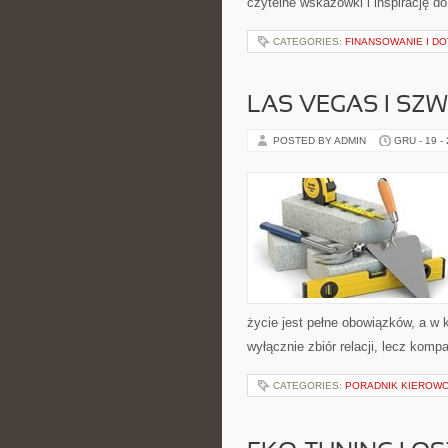
czytelne wskazówki i inspirację d
CATEGORIES:
FINANSOWANIE I DO
LAS VEGAS I SZ
POSTED BY ADMIN
GRU - 19 -
życie jest pełne obowiązków, a w 
wyłącznie zbiór relacji, lecz kom
CATEGORIES:
PORADNIK KIEROWCY