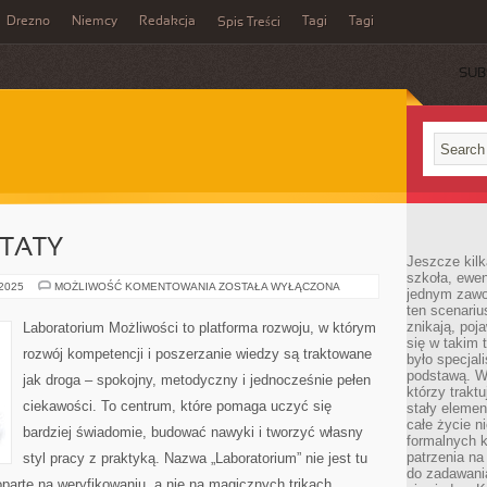
Drezno
Niemcy
Redakcja
Tagi
Tagi
Spis Treści
SUB
YTATY
Jeszcze kilk
szkoła, ewen
ZŁOTE
 2025
MOŻLIWOŚĆ KOMENTOWANIA
ZOSTAŁA WYŁĄCZONA
jednym zawo
MYŚLI
ten scenari
I
CYTATY
znikają, poj
Laboratorium Możliwości to platforma rozwoju, w którym
się w takim 
rozwój kompetencji i poszerzanie wiedzy są traktowane
było specjal
podstawą. W
jak droga – spokojny, metodyczny i jednocześnie pełen
którzy traktu
ciekawości. To centrum, które pomaga uczyć się
stały elemen
całe życie n
bardziej świadomie, budować nawyki i tworzyć własny
formalnych k
patrzenia n
styl pracy z praktyką. Nazwa „Laboratorium” nie jest tu
do zadawania
parte na weryfikowaniu, a nie na magicznych trikach.