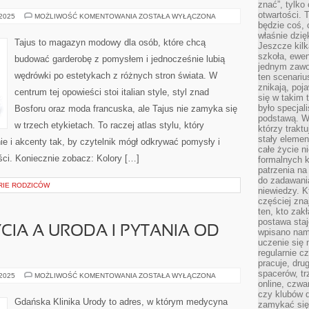
znać”, tylko
otwartości.
IKONY
 2025
MOŻLIWOŚĆ KOMENTOWANIA
ZOSTAŁA WYŁĄCZONA
STYLU
będzie coś, 
właśnie dzię
Tajus to magazyn modowy dla osób, które chcą
Jeszcze kilk
szkoła, ewen
budować garderobę z pomysłem i jednocześnie lubią
jednym zawo
wędrówki po estetykach z różnych stron świata. W
ten scenari
znikają, poj
centrum tej opowieści stoi italian style, styl znad
się w takim 
było specjal
Bosforu oraz moda francuska, ale Tajus nie zamyka się
podstawą. W
w trzech etykietach. To raczej atlas stylu, który
którzy traktu
stały elemen
enie i akcenty tak, by czytelnik mógł odkrywać pomysły i
całe życie n
ści. Koniecznie zobacz: Kolory […]
formalnych k
patrzenia n
do zadawania
ORIE RODZICÓW
niewiedzy. Kt
częściej zna
ten, kto zak
postawa staj
CIA A URODA I PYTANIA OD
wpisano nam
uczenie się
regularnie cz
pracuje, dr
spacerów, tr
ZDROWY
 2025
MOŻLIWOŚĆ KOMENTOWANIA
ZOSTAŁA WYŁĄCZONA
STYL
online, czwa
ŻYCIA
czy klubów d
A
Gdańska Klinika Urody to adres, w którym medycyna
zamykać się 
URODA