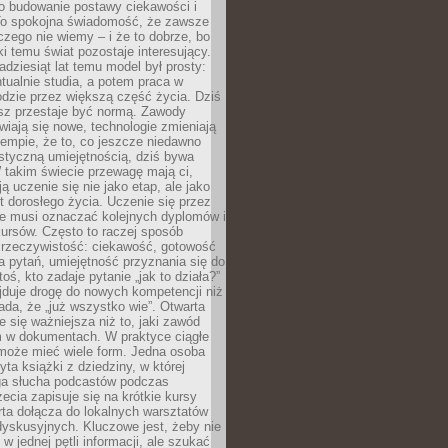
 o budowanie postawy ciekawości i
 To spokojna świadomość, że zawsze
czego nie wiemy – i że to dobrze, bo
ki temu świat pozostaje interesujący.
adziesiąt lat temu model był prosty:
tualnie studia, a potem praca w
dzie przez większą część życia. Dziś
usz przestaje być normą. Zawody
awiają się nowe, technologie zmieniają
tempie, że to, co jeszcze niedawno
istyczną umiejętnością, dziś bywa
 takim świecie przewagę mają ci,
ją uczenie się nie jako etap, ale jako
t dorosłego życia. Uczenie się przez
ie musi oznaczać kolejnych dyplomów i
ursów. Często to raczej sposób
a rzeczywistość: ciekawość, gotowość
 pytań, umiejętność przyznania się do
oś, kto zadaje pytanie „jak to działa?”
jduje drogę do nowych kompetencji niż
łada, że „już wszystko wie”. Otwarta
e się ważniejsza niż to, jaki zawód
 w dokumentach. W praktyce ciągłe
 może mieć wiele form. Jedna osoba
yta książki z dziedziny, w której
uga słucha podcastów podczas
zecia zapisuje się na krótkie kursy
rta dołącza do lokalnych warsztatów
yskusyjnych. Kluczowe jest, żeby nie
w jednej pętli informacji, ale szukać