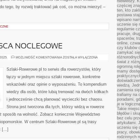
niewiedzy. Kt
częściej zna
do tego, by rozwój traktować jak coś, co można mierzyć –
ten, kto zak
postawa staj
wpisano nam
uczenie się
ICZNE
regularnie cz
pracuje, dr
spacerów, tr
online, czwa
SCA NOCLEGOWE
czy klubów d
zamykać się 
różnorodnych
ROWEROWE
 2025
MOŻLIWOŚĆ KOMENTOWANIA
ZOSTAŁA WYŁĄCZONA
MIEJSCA
świat z róż
NOCLEGOWE
ogromną rolę
Szlaki-Rowerowe.pl to serwis dla rowerzystów, który
mamy dostęp
praktycznyc
łączy w jednym miejscu szlaki rowerowe, konkretne
doświadczeni
wskazówki oraz opinie o wyposażeniu. To kompendium
wiedzą. Jedn
zamienia się
wiedzy dla osób, które lubią trenować na dwóch kółkach
trafiamy na 
i jednocześnie chcą planować wycieczki bez chaosu.
poradami, gd
je w logiczn
Strona jest tworzona dla tych, którzy widzą w rowerze
Takie miejs
błędów i sku
 też sposób na wolność. Zobacz koniecznie Województwo
bez celu prz
iopomorskie. W centrum Szlaki-Rowerowe.pl są trasy
artykułami.
uczeniu się 
ć […]
pracy, obow
rodzinnych m