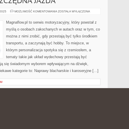
SZCZĘDNA JAZDA
EKO-
 2025
MOŻLIWOŚĆ KOMENTOWANIA
ZOSTAŁA WYŁĄCZONA
TUNING
I
OSZCZĘDNA
Magnaflow.pl to serwis motoryzacyjny, który powstał z
JAZDA
myślą o osobach zakochanych w autach oraz w tym, co
można z nimi zrobić, gdy przestają być tylko środkiem
transportu, a zaczynają być hobby. To miejsce, w
którym personalizacja spotyka się z rzemiosłem, a
tematy takie jak układ wydechowy przestają być
ają się świadomym wyborem wpływającym na dźwięk,
ekawe kategorie to: Naprawy blacharskie i karoseryjne […]
EM
A I KUCHNIA WŁOSKA
KUCHNIA
 2025
MOŻLIWOŚĆ KOMENTOWANIA
ZOSTAŁA WYŁĄCZONA
POLSKA
I
KUCHNIA
Avalon Club to serwis gastronomiczny, który łączy
WŁOSKA