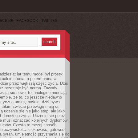
SCRIBE
FACEBOOK
TWITTER
adziesiąt lat temu model był prosty:
tualnie studia, a potem praca w
dzie przez większą część życia. Dziś
usz przestaje być normą. Zawody
awiają się nowe, technologie zmieniają
tempie, że to, co jeszcze niedawno
istyczną umiejętnością, dziś bywa
 takim świecie przewagę mają ci,
ją uczenie się nie jako etap, ale jako
t dorosłego życia. Uczenie się przez
ie musi oznaczać kolejnych dyplomów i
ursów. Często to raczej sposób
a rzeczywistość: ciekawość, gotowość
 pytań, umiejętność przyznania się do