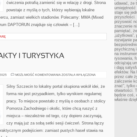
ćwiczenia potrafią zamienić się w relację z drogi. Strona
udawać, że 
umiejętność 
powstaje z myślą o tych, którzy wybierają lokalne
staje się je
przyszłości.
sercu, zamiast wielkich stadionów. Polecamy: MMA (Mixed
przyswoić n
entrum DAPTORUN znajduje się człowiek – […]
znaczenie ni
pamiętać, że
„użytkowa”,
IARĘ
rozwijanie pa
bezpośrednio
psychiczną i
na instrumen
AKTY I TURYSTYKA
rysowania, f
odciążają um
i dają satys
efektów. Na 
CIEKAWOSTKI
 2025
MOŻLIWOŚĆ KOMENTOWANIA
ZOSTAŁA WYŁĄCZONA
przez całe ż
I
zaliczenie ko
FAKTY
I
znać”, tylko
Silny Szczecin to lokalny portal skupiona wokół idei, że
TURYSTYKA
otwartości.
KULINARNA
forma nie jest przypadkiem, tylko wynikiem regularnej
będzie coś, 
właśnie dzię
pracy. To miejsce powstało z myślą o osobach z stolicy
Pomorza Zachodniego i okolic, które chcą ruszyć z
miejsca – niezależnie od tego, czy dopiero zaczynają,
czy mają już za sobą setki sesji ćwiczeń. Strona łączy
 praktycznym podejściem: zamiast pustych haseł stawia na