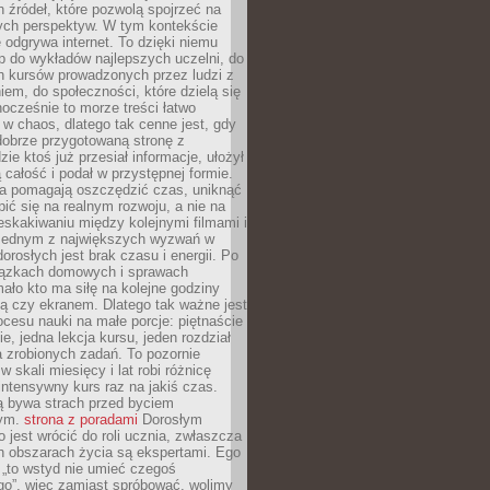
 źródeł, które pozwolą spojrzeć na
nych perspektyw. W tym kontekście
 odgrywa internet. To dzięki niemu
 do wykładów najlepszych uczelni, do
h kursów prowadzonych przez ludzi z
em, do społeczności, które dzielą się
ocześnie to morze treści łatwo
 w chaos, dlatego tak cenne jest, gdy
dobrze przygotowaną stronę z
zie ktoś już przesiał informacje, ułożył
ą całość i podał w przystępnej formie.
ca pomagają oszczędzić czas, uniknąć
pić się na realnym rozwoju, a nie na
eskakiwaniu między kolejnymi filmami i
 Jednym z największych wyzwań w
dorosłych jest brak czasu i energii. Po
iązkach domowych i sprawach
ało kto ma siłę na kolejne godziny
ą czy ekranem. Dlatego tak ważne jest
rocesu nauki na małe porcje: piętnaście
ie, jedna lekcja kursu, jeden rozdział
ka zrobionych zadań. To pozornie
 w skali miesięcy i lat robi różnicę
intensywny kurs raz na jakiś czas.
ą bywa strach przed byciem
cym.
strona z poradami
Dorosłym
o jest wrócić do roli ucznia, zwłaszcza
ch obszarach życia są ekspertami. Ego
 „to wstyd nie umieć czegoś
o”, więc zamiast spróbować, wolimy