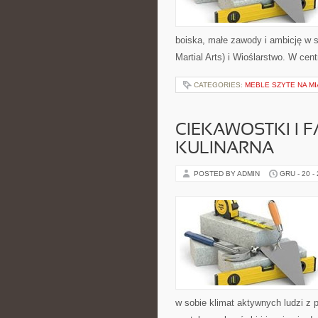
boiska, małe zawody i ambicję w 
Martial Arts) i Wioślarstwo. W c
CATEGORIES:
MEBLE SZYTE NA M
CIEKAWOSTKI I F
KULINARNA
POSTED BY ADMIN
GRU - 20 -
w sobie klimat aktywnych ludzi z