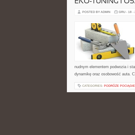
EKO-TUNING I O
POSTED BY ADMIN
GRU - 18 -
nudnym elementem podwozia i st
dynamikę oraz osobowość auta. Ci
CATEGORIES:
PODRÓŻE POCIĄGI
KUCHNIA POLSK
POSTED BY ADMIN
GRU - 17 -