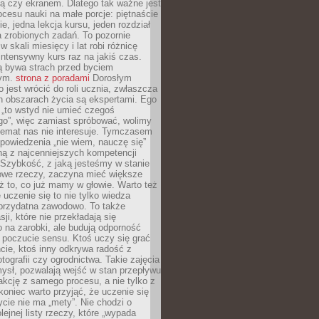
ą czy ekranem. Dlatego tak ważne jest
rocesu nauki na małe porcje: piętnaście
ie, jedna lekcja kursu, jeden rozdział
ka zrobionych zadań. To pozornie
 w skali miesięcy i lat robi różnicę
intensywny kurs raz na jakiś czas.
ą bywa strach przed byciem
cym.
strona z poradami
Dorosłym
o jest wrócić do roli ucznia, zwłaszcza
ch obszarach życia są ekspertami. Ego
 „to wstyd nie umieć czegoś
o”, więc zamiast spróbować, wolimy
temat nas nie interesuje. Tymczasem
powiedzenia „nie wiem, nauczę się”
dną z najcenniejszych kompetencji
 Szybkość, z jaką jesteśmy w stanie
owe rzeczy, zaczyna mieć większe
ż to, co już mamy w głowie. Warto też
 uczenie się to nie tylko wiedza
 przydatna zawodowo. To także
sji, które nie przekładają się
 na zarobki, ale budują odporność
 poczucie sensu. Ktoś uczy się grać
cie, ktoś inny odkrywa radość z
otografii czy ogrodnictwa. Takie zajęcia
ysł, pozwalają wejść w stan przepływu
fakcję z samego procesu, a nie tylko z
koniec warto przyjąć, że uczenie się
ycie nie ma „mety”. Nie chodzi o
lejnej listy rzeczy, które „wypada