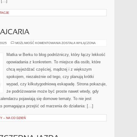
o […]
TACJE
WAJCARIA
LAS
 2025
MOŻLIWOŚĆ KOMENTOWANIA
ZOSTAŁA WYŁĄCZONA
VEGAS
I
SZWAJCARIA
Matka w Berku to blog podróżniczy, który łączy lekkość
opowiadania z konkretem. To miejsce dla osób, które
chcą wyjeżdżać częściej, mądrzej i z większym
spokojem, niezależnie od tego, czy planują krótki
wypad, czy kilkutygodniową eskapadę. Strona pokazuje,
że podróżowanie może być proste nawet wtedy, gdy
kalendarzu pojawiają się domowe tematy. To nie jest
pas pomagająca przejść od marzenia do działania: […]
 – NA CO DZIEŃ