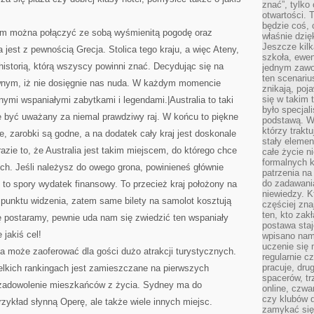
znać”, tylko
otwartości.
będzie coś, 
m można połączyć ze sobą wyśmienitą pogodę oraz
właśnie dzię
Jeszcze kilk
 jest z pewnością Grecja. Stolica tego kraju, a więc Ateny,
szkoła, ewen
historią, którą wszyscy powinni znać. Decydując się na
jednym zawo
ten scenari
nym, iż nie dosięgnie nas nuda. W każdym momencie
znikają, poj
się w takim 
mi wspaniałymi zabytkami i legendami.|Australia to taki
było specjal
e być uważany za niemal prawdziwy raj. W końcu to piękne
podstawą. W
którzy traktu
e, zarobki są godne, a na dodatek cały kraj jest doskonale
stały elemen
azie to, że Australia jest takim miejscem, do którego chce
całe życie n
formalnych k
ch. Jeśli należysz do owego grona, powinieneś głównie
patrzenia n
do zadawania
i to spory wydatek finansowy. To przecież kraj położony na
niewiedzy. Kt
unktu widzenia, zatem same bilety na samolot kosztują
częściej zna
ten, kto zak
ę postaramy, pewnie uda nam się zwiedzić ten wspaniały
postawa staj
 jakiś cel!
wpisano nam
uczenie się
lia może zaoferować dla gości dużo atrakcji turystycznych.
regularnie cz
pracuje, dr
lkich rankingach jest zamieszczane na pierwszych
spacerów, tr
 zadowolenie mieszkańców z życia. Sydney ma do
online, czwa
czy klubów d
zykład słynną Operę, ale także wiele innych miejsc.
zamykać się 