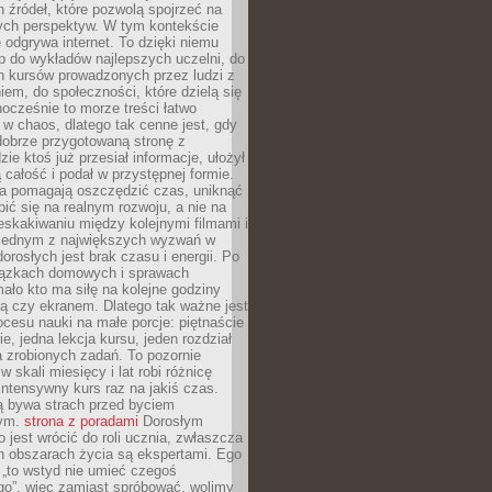
 źródeł, które pozwolą spojrzeć na
nych perspektyw. W tym kontekście
 odgrywa internet. To dzięki niemu
 do wykładów najlepszych uczelni, do
h kursów prowadzonych przez ludzi z
em, do społeczności, które dzielą się
ocześnie to morze treści łatwo
 w chaos, dlatego tak cenne jest, gdy
dobrze przygotowaną stronę z
zie ktoś już przesiał informacje, ułożył
ą całość i podał w przystępnej formie.
ca pomagają oszczędzić czas, uniknąć
pić się na realnym rozwoju, a nie na
eskakiwaniu między kolejnymi filmami i
 Jednym z największych wyzwań w
dorosłych jest brak czasu i energii. Po
iązkach domowych i sprawach
ało kto ma siłę na kolejne godziny
ą czy ekranem. Dlatego tak ważne jest
rocesu nauki na małe porcje: piętnaście
ie, jedna lekcja kursu, jeden rozdział
ka zrobionych zadań. To pozornie
 w skali miesięcy i lat robi różnicę
intensywny kurs raz na jakiś czas.
ą bywa strach przed byciem
cym.
strona z poradami
Dorosłym
o jest wrócić do roli ucznia, zwłaszcza
ch obszarach życia są ekspertami. Ego
 „to wstyd nie umieć czegoś
o”, więc zamiast spróbować, wolimy