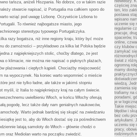
niewiedzy. Kt
pewno tańsza, aniżeli Hiszpania. No dobrze, co w takim razie
częściej zna
należy otwarcie napisać, iż Portugalia ma całkiem sporo do
ten, kto zak
postawa staj
warto wziąć pod uwagę Lizbonę. Oczywiście Lizbona to
wpisano nam
uczenie się
ortugalii. To również najbogatsze miasto, jego
regularnie cz
chnionego stereotypu typowego Portugalczyka.
pracuje, dr
spacerów, tr
kilka razy bogatsza, niż inne regiony kraju, który być może
online, czwa
o mu do zamożności – przykładowo za kilka lat Polska będzie
czy klubów d
zamykać się 
jedna z najpiękniejszych stolic, choćby dlatego, że jest
różnorodnych
świat z róż
wa o klimacie, nie można nie napisać o pięknych plażach,
ogromną rolę
ów plażowania i ciepłych kąpieli. Chociażby miejscowość
mamy dostęp
praktycznyc
em na wypoczynek. Na koniec warto wspomnieć o mieście
doświadczeni
tóre jest nie tylko ładne, ale także w jakimś stopniu
wiedzą. Jedn
zamienia się
 myśli, iż Italia to najpiękniejszy kraj na całym świecie.
trafiamy na 
poradami, gd
 powszechnemu uwielbieniu Włoch, w końcu Włochy oferują
je w logiczn
onałą pogodę, lecz także dały nam genialnych naukowców,
Takie miejs
błędów i sku
samochody. Warto jednak bardziej się skupić na zwiedzaniu
bez celu prz
esiątkę jest to, aby do Włoch dostać się za pośrednictwem
artykułami.
uczeniu się 
 codziennie latają samoloty do Włoch – głównie chodzi o
pracy, obow
rodzinnych m
ym oraz Mediolan warto na początku zwiedzić.