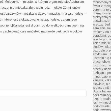
eż Melbourne – miasto, w którym organizuje się Australian
różnorodnych
świat z róż
aczej nie mieszka zbyt wielu ludzi – około 20 milionów.
ogromną rolę
mamy dostęp
Australijczyków mieszka w dużych miastach na wschodzie –
praktycznyc
th, które jest zlokalizowane na zachodzie, zatem jego
doświadczeni
wiedzą. Jedn
sobnieni.|Kanada jest drugim co do wielkości państwem na
zamienia się
as zaoferować całe mnóstwo naprawdę pięknych widoków
trafiamy na 
poradami, gd
je w logiczn
Takie miejs
błędów i sku
bez celu prz
artykułami.
uczeniu się 
pracy, obow
rodzinnych m
przed książk
rozbijanie p
minut dzienn
książki, kil
niewiele, ale
większą niż 
Drugą barier
początkują
często trudn
jeśli w inny
podpowiada:
podstawoweg