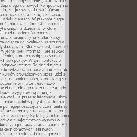
oś, kto zadaje pytanie „jak to działa?”
jduje drogę do nowych kompetencji niż
łada, że „już wszystko wie”. Otwarta
e się ważniejsza niż to, jaki zawód
 w dokumentach. W praktyce ciągłe
 może mieć wiele form. Jedna osoba
yta książki z dziedziny, w której
uga słucha podcastów podczas
zecia zapisuje się na krótkie kursy
rta dołącza do lokalnych warsztatów
yskusyjnych. Kluczowe jest, żeby nie
w jednej pętli informacji, ale szukać
 źródeł, które pozwolą spojrzeć na
nych perspektyw. W tym kontekście
 odgrywa internet. To dzięki niemu
 do wykładów najlepszych uczelni, do
h kursów prowadzonych przez ludzi z
em, do społeczności, które dzielą się
ocześnie to morze treści łatwo
 w chaos, dlatego tak cenne jest, gdy
dobrze przygotowaną stronę z
zie ktoś już przesiał informacje, ułożył
ą całość i podał w przystępnej formie.
ca pomagają oszczędzić czas, uniknąć
pić się na realnym rozwoju, a nie na
eskakiwaniu między kolejnymi filmami i
 Jednym z największych wyzwań w
dorosłych jest brak czasu i energii. Po
iązkach domowych i sprawach
ało kto ma siłę na kolejne godziny