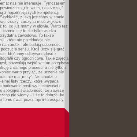
temat nas nie interesuje. Tymczasem
powiedzenia „nie wiem, nauczę się”
dną z najcenniejszych kompetencji
 Szybkość, z jaką jesteśmy w stanie
owe rzeczy, zaczyna mieć większe
ż to, co już mamy w głowie. Warto też
 uczenie się to nie tylko wiedza
 przydatna zawodowo. To także
sji, które nie przekładają się
 na zarobki, ale budują odporność
 poczucie sensu. Ktoś uczy się grać
cie, ktoś inny odkrywa radość z
otografii czy ogrodnictwa. Takie zajęcia
ysł, pozwalają wejść w stan przepływu
fakcję z samego procesu, a nie tylko z
koniec warto przyjąć, że uczenie się
ycie nie ma „mety”. Nie chodzi o
lejnej listy rzeczy, które „wypada
 o budowanie postawy ciekawości i
 To spokojna świadomość, że zawsze
czego nie wiemy – i że to dobrze, bo
ki temu świat pozostaje interesujący.