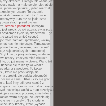
ą czy ekranem. Dlatego tak ważne jest
rocesu nauki na małe porcje: piętnaście
ie, jedna lekcja kursu, jeden rozdział
ka zrobionych zadań. To pozornie
 w skali miesięcy i lat robi różnicę
intensywny kurs raz na jakiś czas.
ą bywa strach przed byciem
cym.
strona z poradami
Dorosłym
o jest wrócić do roli ucznia, zwłaszcza
ch obszarach życia są ekspertami. Ego
 „to wstyd nie umieć czegoś
o”, więc zamiast spróbować, wolimy
temat nas nie interesuje. Tymczasem
powiedzenia „nie wiem, nauczę się”
dną z najcenniejszych kompetencji
 Szybkość, z jaką jesteśmy w stanie
owe rzeczy, zaczyna mieć większe
ż to, co już mamy w głowie. Warto też
 uczenie się to nie tylko wiedza
 przydatna zawodowo. To także
sji, które nie przekładają się
 na zarobki, ale budują odporność
 poczucie sensu. Ktoś uczy się grać
cie, ktoś inny odkrywa radość z
otografii czy ogrodnictwa. Takie zajęcia
ysł, pozwalają wejść w stan przepływu
fakcję z samego procesu, a nie tylko z
koniec warto przyjąć, że uczenie się
ycie nie ma „mety”. Nie chodzi o
lejnej listy rzeczy, które „wypada