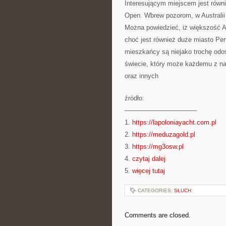
Interesującym miejscem jest równi
Open. Wbrew pozorom, w Australii r
Można powiedzieć, iż większość 
choć jest również duże miasto Per
mieszkańcy są niejako trochę odo
świecie, który może każdemu z n
oraz innych
źródło:
———————————
1.
https://lapoloniayacht.com.pl
2.
https://meduzagold.pl
3.
https://mg3osw.pl
4.
czytaj dalej
5.
więcej tutaj
CATEGORIES:
SŁUCH
Comments are closed.