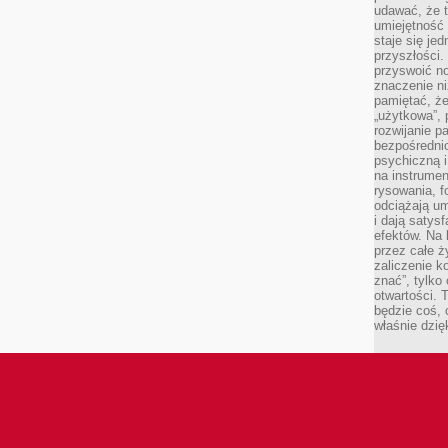
udawać, że 
umiejętność 
staje się je
przyszłości.
przyswoić n
znaczenie ni
pamiętać, że
„użytkowa”,
rozwijanie pa
bezpośrednio
psychiczną i
na instrumen
rysowania, f
odciążają um
i dają satys
efektów. Na 
przez całe ż
zaliczenie ko
znać”, tylko
otwartości.
będzie coś, 
właśnie dzię