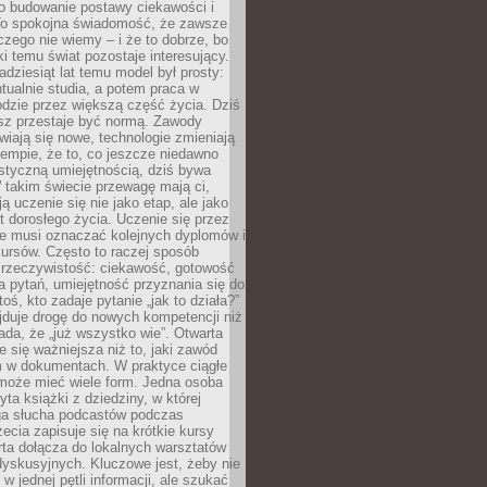
 o budowanie postawy ciekawości i
 To spokojna świadomość, że zawsze
czego nie wiemy – i że to dobrze, bo
ki temu świat pozostaje interesujący.
adziesiąt lat temu model był prosty:
tualnie studia, a potem praca w
dzie przez większą część życia. Dziś
usz przestaje być normą. Zawody
awiają się nowe, technologie zmieniają
tempie, że to, co jeszcze niedawno
istyczną umiejętnością, dziś bywa
 takim świecie przewagę mają ci,
ją uczenie się nie jako etap, ale jako
t dorosłego życia. Uczenie się przez
ie musi oznaczać kolejnych dyplomów i
ursów. Często to raczej sposób
a rzeczywistość: ciekawość, gotowość
 pytań, umiejętność przyznania się do
oś, kto zadaje pytanie „jak to działa?”
jduje drogę do nowych kompetencji niż
łada, że „już wszystko wie”. Otwarta
e się ważniejsza niż to, jaki zawód
 w dokumentach. W praktyce ciągłe
 może mieć wiele form. Jedna osoba
yta książki z dziedziny, w której
uga słucha podcastów podczas
zecia zapisuje się na krótkie kursy
rta dołącza do lokalnych warsztatów
yskusyjnych. Kluczowe jest, żeby nie
w jednej pętli informacji, ale szukać