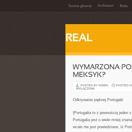
Archiwum
Strona główna
Biały
REAL
WYMARZONA POD
MEKSYK?
POSTED BY ADMIN
POSTED ON 
WYŁĄCZONA
Odkrywanie pięknej Portugalii
{Portugalia to z pewnością jeden z
Portugalia jest o wiele mniej znana
wcale nie jest powiedziane, iż Por