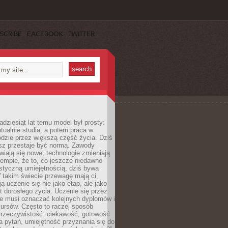
SCRIBE
FACEBOOK
TWITTER
adziesiąt lat temu model był prosty:
tualnie studia, a potem praca w
dzie przez większą część życia. Dziś
usz przestaje być normą. Zawody
awiają się nowe, technologie zmieniają
tempie, że to, co jeszcze niedawno
istyczną umiejętnością, dziś bywa
 takim świecie przewagę mają ci,
ją uczenie się nie jako etap, ale jako
t dorosłego życia. Uczenie się przez
ie musi oznaczać kolejnych dyplomów i
ursów. Często to raczej sposób
a rzeczywistość: ciekawość, gotowość
 pytań, umiejętność przyznania się do