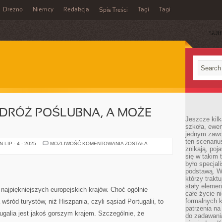
Drezno
Niemcy
Redakcja
Tagi
Tagi
Spis Treści
SUB
RÓŻ POŚLUBNA, A MOŻE
Jeszcze kilk
szkoła, ewen
jednym zawo
ten scenari
WYMARZONA
LIP - 4 - 2025
MOŻLIWOŚĆ KOMENTOWANIA
ZOSTAŁA
znikają, poj
PODRÓŻ
POŚLUBNA,
się w takim 
A
było specjal
MOŻE
MEKSYK?
podstawą. W
którzy traktu
stały elemen
 najpiękniejszych europejskich krajów. Choć ogólnie
całe życie n
formalnych k
 wśród turystów, niż Hiszpania, czyli sąsiad Portugalii, to
patrzenia n
tugalia jest jakoś gorszym krajem. Szczególnie, że
do zadawania