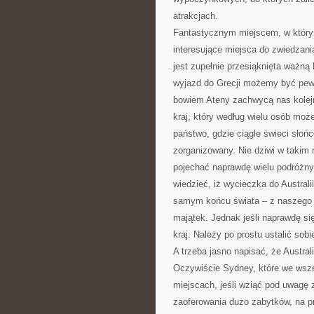
atrakcjach.
Fantastycznym miejscem, w który
interesujące miejsca do zwiedzania
jest zupełnie przesiąknięta ważną 
wyjazd do Grecji możemy być pew
bowiem Ateny zachwycą nas kolejny
kraj, który według wielu osób moż
państwo, gdzie ciągle świeci słońc
zorganizowany. Nie dziwi w takim r
pojechać naprawdę wielu podróżny
wiedzieć, iż wycieczka do Australi
samym końcu świata – z naszego p
majątek. Jednak jeśli naprawdę si
kraj. Należy po prostu ustalić sobie
A trzeba jasno napisać, że Austra
Oczywiście Sydney, które we wsze
miejscach, jeśli wziąć pod uwagę
zaoferowania dużo zabytków, na pr