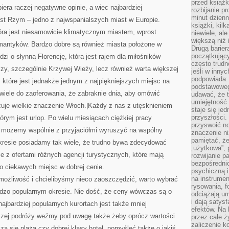
przed książk
iera raczej negatywne opinie, a więc najbardziej
rozbijanie p
minut dzienn
t Rzym – jedno z najwspanialszych miast w Europie.
książki, kil
óra jest niesamowicie klimatycznym miastem, wprost
niewiele, ale
większą niż 
mantyków. Bardzo dobre są również miasta położone w
Drugą barier
początkują
zi o słynną Florencję, która jest rajem dla miłośników
często trudn
zy, szczególnie Krzywej Wieży, lecz również warta większej
jeśli w inny
podpowiada:
, które jest jednakże jednym z najpiękniejszych miejsc na
podstawoweg
wiele do zaoferowania, że zabraknie dnia, aby omówić
udawać, że 
umiejętność 
zuje wielkie znaczenie Włoch.|Każdy z nas z utęsknieniem
staje się je
przyszłości.
órym jest urlop. Po wielu miesiącach ciężkiej pracy
przyswoić n
y możemy wspólnie z przyjaciółmi wyruszyć na wspólny
znaczenie ni
pamiętać, że
kresie posiadamy tak wiele, że trudno bywa zdecydować
„użytkowa”,
ie z ofertami różnych agencji turystycznych, które mają
rozwijanie pa
bezpośrednio
o ciekawych miejsc w dobrej cenie.
psychiczną i
na instrumen
 możliwość i chcielibyśmy nieco zaoszczędzić, warto wybrać
rysowania, f
dzo popularnym okresie. Nie dość, że ceny wówczas są o
odciążają um
i dają satys
najbardziej popularnych kurortach jest także mniej
efektów. Na 
aszej podróży weźmy pod uwagę także żeby oprócz wartości
przez całe ż
zaliczenie ko
a się plaża czy dobrej klasy hotel, pomyśleć także o jakiś