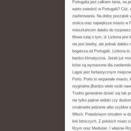
Portugalia jest całkiem tania, na 
warto zwiedzić w Portugalii? Cóż, 
zaoferowania. Na dobry początek 
stolica oraz największe miasto w P
mieszkańcom daleko do rozpowsze
Mowa tutaj o tym, iż Lizbona jest 
nie jest biedny, ale jednak dalek
bogatsza od Portugalii. Lizbona to 
bardzo klimatyczna. Jeżeli już mo
które są wymarzone dla zwolennik
Lagos jest fantastycznym miejsc
Porto. Porto to wspaniałe miasto, k
oryginalne.|Bardzo wiele osób nawet
Trudno generalnie dziwić się tak
nie tylko piękne widoki czy dosk
smakowite jedzenie albo szybkie 
Włoch. Prawdziwym strzałem w dzi
linii lotniczych. Z polskich miast
Rzym oraz Mediolan. I właśnie Rz