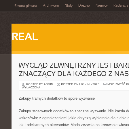
Archiwum
Drezno
Niemcy
Redakcja
Strona główna
Biały
REAL
WYGLĄD ZEWNĘTRZNY JEST BA
ZNACZĄCY DLA KAŻDEGO Z NAS
POSTED BY ADMIN
POSTED ON LIP - 14 - 2025
MOŻLIWOŚĆ 
WYŁĄCZONA
Zakupy trafnych dodatków to spore wyzwanie
Zakupy stosownych dodatków to znaczne wyzwanie. Nie każda d
wskazówkę z ograniczeniami jakie dotyczą wybierania dla siebie 
jak i adekwatnych akcesoriów. Moda zezwala na kreowanie własne