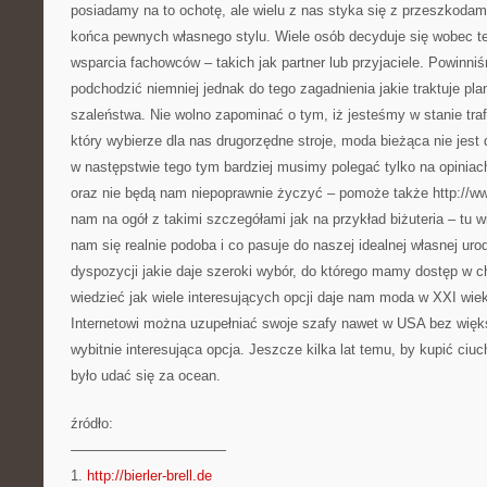
posiadamy na to ochotę, ale wielu z nas styka się z przeszkodami 
końca pewnych własnego stylu. Wiele osób decyduje się wobec te
wsparcia fachowców – takich jak partner lub przyjaciele. Powin
podchodzić niemniej jednak do tego zagadnienia jakie traktuje p
szaleństwa. Nie wolno zapominać o tym, iż jesteśmy w stanie tra
który wybierze dla nas drugorzędne stroje, moda bieżąca nie jest
w następstwie tego tym bardziej musimy polegać tylko na opiniac
oraz nie będą nam niepoprawnie życzyć – pomoże także http://www.
nam na ogół z takimi szczegółami jak na przykład biżuteria – tu w
nam się realnie podoba i co pasuje do naszej idealnej własnej uro
dyspozycji jakie daje szeroki wybór, do którego mamy dostęp w ch
wiedzieć jak wiele interesujących opcji daje nam moda w XXI wiek
Internetowi można uzupełniać swoje szafy nawet w USA bez więk
wybitnie interesująca opcja. Jeszcze kilka lat temu, by kupić c
było udać się za ocean.
źródło:
———————————
1.
http://bierler-brell.de