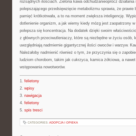
rozsądnych ilościach. Zielona kawa odchudzanieoprócz działania
polepszającego przedsięwzięcie metabolizmu sprawia, że prawie 
pamięć krótkotrwała, a to na moment zwiększa inteligencję. Wyp
dotlenienie organizm, a jak wiemy kiedy mózg jest zaopatrzony w d
polepsza się koncentracja. Na dodatek dzięki swoim właściwości
z głównych przeciwutleniaczy, które są niezbędne w życiu osób, kt
uwzględniają nadmiernie gigantycznej ilości owoców i warzyw. Kaw
Należałoby nadmienić również o tym, że przyczynia się o zapobi
ludziom chorobom, takim jak cukrzyca, kamica żółciowa, a nawet
wstępowania nowotworów.
1.
felietony
2.
wpisy
3.
nawigacja
4.
felietony
5.
spis tresci
CATEGORIES:
ADOPCJA I OPIEKA