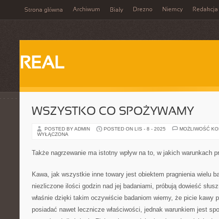
Archiwum
Drezno
Niemcy
Redakcja
Strona główna
Biały
REAL
WSZYSTKO CO SPOŻYWAMY…
POSTED BY ADMIN
POSTED ON LIS - 8 - 2025
MOŻLIWOŚĆ K
WYŁĄCZONA
Także nagrzewanie ma istotny wpływ na to, w jakich warunkach
Kawa, jak wszystkie inne towary jest obiektem pragnienia wielu b
niezliczone ilości godzin nad jej badaniami, próbują dowieść słus
właśnie dzięki takim oczywiście badaniom wiemy, że picie kawy
posiadać nawet lecznicze właściwości, jednak warunkiem jest spo