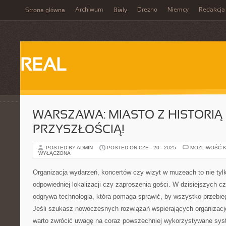
Archiwum
Drezno
Niemcy
Redakcja
Strona główna
Biały
REAL
WARSZAWA: MIASTO Z HISTORIĄ 
PRZYSZŁOŚCIĄ!
POSTED BY ADMIN
POSTED ON CZE - 20 - 2025
MOŻLIWOŚĆ 
WYŁĄCZONA
Organizacja wydarzeń, koncertów czy wizyt w muzeach to nie tyl
odpowiedniej lokalizacji czy zaproszenia gości. W dzisiejszych c
odgrywa technologia, która pomaga sprawić, by wszystko przebieg
Jeśli szukasz nowoczesnych rozwiązań wspierających organizację
warto zwrócić uwagę na coraz powszechniej wykorzystywane sys