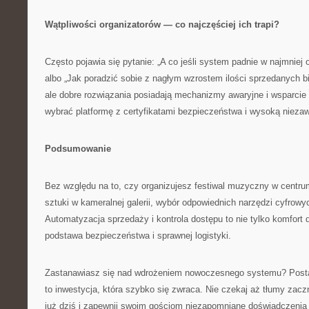
Wątpliwości organizatorów — co najczęściej ich trapi?
Często pojawia się pytanie: „A co jeśli system padnie w najmnie
albo „Jak poradzić sobie z nagłym wzrostem ilości sprzedanych bi
ale dobre rozwiązania posiadają mechanizmy awaryjne i wsparcie
wybrać platformę z certyfikatami bezpieczeństwa i wysoką nieza
Podsumowanie
Bez względu na to, czy organizujesz festiwal muzyczny w cent
sztuki w kameralnej galerii, wybór odpowiednich narzędzi cyfrow
Automatyzacja sprzedaży i kontrola dostępu to nie tylko komfort d
podstawa bezpieczeństwa i sprawnej logistyki.
Zastanawiasz się nad wdrożeniem nowoczesnego systemu? Posta
to inwestycja, która szybko się zwraca. Nie czekaj aż tłumy zacz
już dziś i zapewnij swoim gościom niezapomniane doświadczenia 