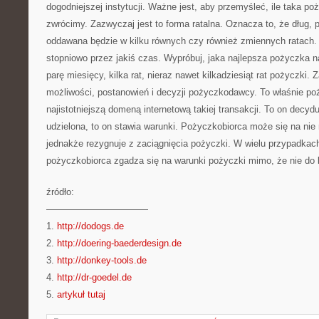
dogodniejszej instytucji. Ważne jest, aby przemyśleć, ile taka po
zwrócimy. Zazwyczaj jest to forma ratalna. Oznacza to, że dług,
oddawana będzie w kilku równych czy również zmiennych ratach.
stopniowo przez jakiś czas. Wypróbuj, jaka najlepsza pożyczka n
parę miesięcy, kilka rat, nieraz nawet kilkadziesiąt rat pożyczki.
możliwości, postanowień i decyzji pożyczkodawcy. To właśnie p
najistotniejszą domeną internetową takiej transakcji. To on decyd
udzielona, to on stawia warunki. Pożyczkobiorca może się na nie
jednakże rezygnuje z zaciągnięcia pożyczki. W wielu przypadkac
pożyczkobiorca zgadza się na warunki pożyczki mimo, że nie do
źródło:
———————————
1.
http://dodogs.de
2.
http://doering-baederdesign.de
3.
http://donkey-tools.de
4.
http://dr-goedel.de
5.
artykuł tutaj