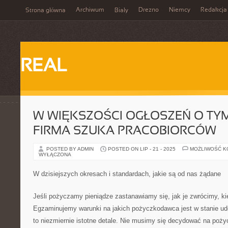
Archiwum
Drezno
Niemcy
Redakcja
Strona główna
Biały
REAL
W WIĘKSZOŚCI OGŁOSZEŃ O TYM
FIRMA SZUKA PRACOBIORCÓW
POSTED BY ADMIN
POSTED ON LIP - 21 - 2025
MOŻLIWOŚĆ 
WYŁĄCZONA
W dzisiejszych okresach i standardach, jakie są od nas żądane
Jeśli pożyczamy pieniądze zastanawiamy się, jak je zwrócimy, kie
Egzaminujemy warunki na jakich pożyczkodawca jest w stanie ud
to niezmiernie istotne detale. Nie musimy się decydować na poży