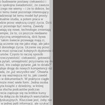
 o budowanie postawy ciekawości i
 To spokojna świadomość, że zawsze
czego nie wiemy – i że to dobrze, bo
ki temu świat pozostaje interesujący.
adziesiąt lat temu model był prosty:
tualnie studia, a potem praca w
dzie przez większą część życia. Dziś
usz przestaje być normą. Zawody
awiają się nowe, technologie zmieniają
tempie, że to, co jeszcze niedawno
istyczną umiejętnością, dziś bywa
 takim świecie przewagę mają ci,
ją uczenie się nie jako etap, ale jako
t dorosłego życia. Uczenie się przez
ie musi oznaczać kolejnych dyplomów i
ursów. Często to raczej sposób
a rzeczywistość: ciekawość, gotowość
 pytań, umiejętność przyznania się do
oś, kto zadaje pytanie „jak to działa?”
jduje drogę do nowych kompetencji niż
łada, że „już wszystko wie”. Otwarta
e się ważniejsza niż to, jaki zawód
 w dokumentach. W praktyce ciągłe
 może mieć wiele form. Jedna osoba
yta książki z dziedziny, w której
uga słucha podcastów podczas
zecia zapisuje się na krótkie kursy
rta dołącza do lokalnych warsztatów
yskusyjnych. Kluczowe jest, żeby nie
w jednej pętli informacji, ale szukać