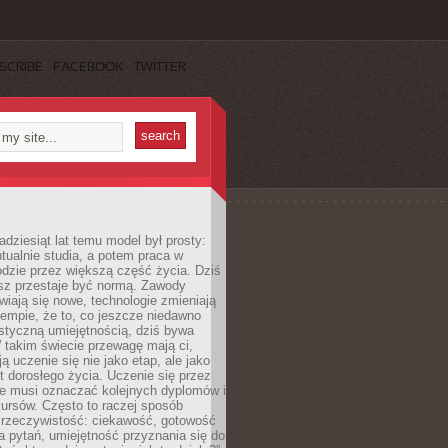
SCRIBE
FACEBOOK
TWITTER
adziesiąt lat temu model był prosty:
tualnie studia, a potem praca w
dzie przez większą część życia. Dziś
usz przestaje być normą. Zawody
awiają się nowe, technologie zmieniają
tempie, że to, co jeszcze niedawno
istyczną umiejętnością, dziś bywa
 takim świecie przewagę mają ci,
ją uczenie się nie jako etap, ale jako
t dorosłego życia. Uczenie się przez
ie musi oznaczać kolejnych dyplomów i
ursów. Często to raczej sposób
a rzeczywistość: ciekawość, gotowość
 pytań, umiejętność przyznania się do