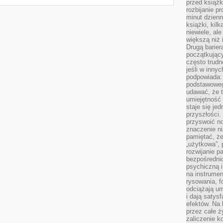
przed książk
rozbijanie p
minut dzienn
książki, kil
niewiele, ale
większą niż 
Drugą barier
początkują
często trudn
jeśli w inny
podpowiada:
podstawoweg
udawać, że 
umiejętność 
staje się je
przyszłości.
przyswoić n
znaczenie ni
pamiętać, że
„użytkowa”,
rozwijanie pa
bezpośrednio
psychiczną i
na instrumen
rysowania, f
odciążają um
i dają satys
efektów. Na 
przez całe ż
zaliczenie ko