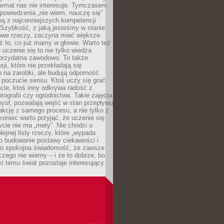
temat nas nie interesuje. Tymczasem
powiedzenia „nie wiem, nauczę się”
dną z najcenniejszych kompetencji
 Szybkość, z jaką jesteśmy w stanie
owe rzeczy, zaczyna mieć większe
ż to, co już mamy w głowie. Warto też
 uczenie się to nie tylko wiedza
 przydatna zawodowo. To także
sji, które nie przekładają się
 na zarobki, ale budują odporność
 poczucie sensu. Ktoś uczy się grać
cie, ktoś inny odkrywa radość z
otografii czy ogrodnictwa. Takie zajęcia
ysł, pozwalają wejść w stan przepływu
fakcję z samego procesu, a nie tylko z
koniec warto przyjąć, że uczenie się
ycie nie ma „mety”. Nie chodzi o
lejnej listy rzeczy, które „wypada
 o budowanie postawy ciekawości i
 To spokojna świadomość, że zawsze
czego nie wiemy – i że to dobrze, bo
ki temu świat pozostaje interesujący.