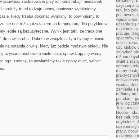
niewiedzy. Kt
właściwości zastosowane przy ich konstrukcji mieszanek
częściej zna
 że zależy to od rodzaju opony, ponieważ wyróżniamy
ten, kto zak
postawa staj
 czasie, kiedy trzeba dokonać wymiany, to powinniśmy to
wpisano nam
że się one różnią działaniem na temperaturę. Na przykład w
uczenie się
regularnie cz
y letnie są bezużyteczne. Wynik jest taki, że tracą one
pracuje, dr
spacerów, tr
ć do nawierzchni. Dobrze w związku z tym byłoby zmienić
online, czwa
ie na ostatnią chwilę, kiedy już będzie mnóstwo śniegu. Nie
czy klubów d
zamykać się 
ny używane osobowe o wiele lepiej sprawdzają się wtedy.
różnorodnych
ego typu zmianę, to powinniśmy takie opony mieć, wobec
świat z róż
ogromną rolę
ić.
mamy dostęp
praktycznyc
doświadczeni
wiedzą. Jedn
zamienia się
trafiamy na 
poradami, gd
je w logiczn
Takie miejs
błędów i sku
bez celu prz
artykułami.
uczeniu się 
pracy, obow
rodzinnych m