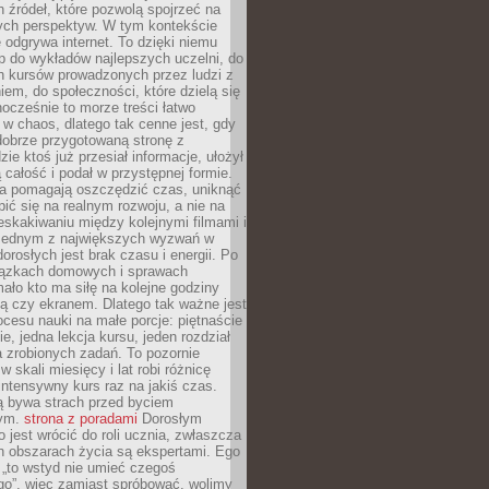
 źródeł, które pozwolą spojrzeć na
nych perspektyw. W tym kontekście
 odgrywa internet. To dzięki niemu
 do wykładów najlepszych uczelni, do
h kursów prowadzonych przez ludzi z
em, do społeczności, które dzielą się
ocześnie to morze treści łatwo
 w chaos, dlatego tak cenne jest, gdy
dobrze przygotowaną stronę z
zie ktoś już przesiał informacje, ułożył
ą całość i podał w przystępnej formie.
ca pomagają oszczędzić czas, uniknąć
pić się na realnym rozwoju, a nie na
eskakiwaniu między kolejnymi filmami i
 Jednym z największych wyzwań w
dorosłych jest brak czasu i energii. Po
iązkach domowych i sprawach
ało kto ma siłę na kolejne godziny
ą czy ekranem. Dlatego tak ważne jest
rocesu nauki na małe porcje: piętnaście
ie, jedna lekcja kursu, jeden rozdział
ka zrobionych zadań. To pozornie
 w skali miesięcy i lat robi różnicę
intensywny kurs raz na jakiś czas.
ą bywa strach przed byciem
cym.
strona z poradami
Dorosłym
o jest wrócić do roli ucznia, zwłaszcza
ch obszarach życia są ekspertami. Ego
 „to wstyd nie umieć czegoś
o”, więc zamiast spróbować, wolimy