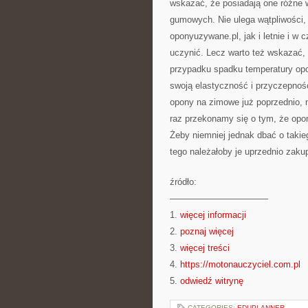
wskazać, że posiadają one różne 
gumowych. Nie ulega wątpliwości,
oponyuzywane.pl, jak i letnie i w
uczynić. Lecz warto też wskazać, 
przypadku spadku temperatury opon
swoją elastyczność i przyczepnoś
opony na zimowe już poprzednio, n
raz przekonamy się o tym, że opo
Żeby niemniej jednak dbać o taki
tego należałoby je uprzednio zakup
źródło:
———————————
1.
więcej informacji
2.
poznaj więcej
3.
więcej treści
4.
https://motonauczyciel.com.pl
5.
odwiedź witrynę
CATEGORIES:
EDUPLANNER