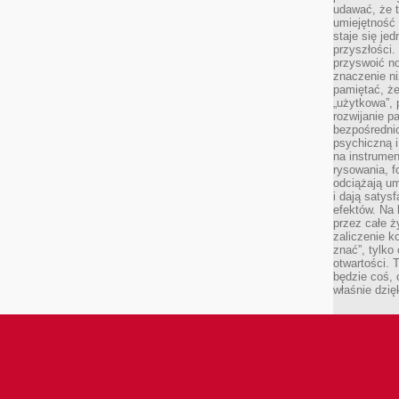
udawać, że 
umiejętność 
staje się je
przyszłości.
przyswoić n
znaczenie ni
pamiętać, że
„użytkowa”,
rozwijanie pa
bezpośrednio
psychiczną i
na instrumen
rysowania, f
odciążają um
i dają satys
efektów. Na 
przez całe ż
zaliczenie ko
znać”, tylko
otwartości.
będzie coś, 
właśnie dzię