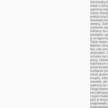
różnorodnych
świat z róż
ogromną rolę
mamy dostęp
praktycznyc
doświadczeni
wiedzą. Jedn
zamienia się
trafiamy na 
poradami, gd
je w logiczn
Takie miejs
błędów i sku
bez celu prz
artykułami.
uczeniu się 
pracy, obow
rodzinnych m
przed książk
rozbijanie p
minut dzienn
książki, kil
niewiele, ale
większą niż 
Drugą barier
początkują
często trudn
jeśli w inny
podpowiada:
podstawoweg