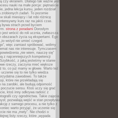
ą czy ekranem. Dlatego tak ważne jest
rocesu nauki na małe porcje: piętnaście
ie, jedna lekcja kursu, jeden rozdział
ka zrobionych zadań. To pozornie
 w skali miesięcy i lat robi różnicę
intensywny kurs raz na jakiś czas.
ą bywa strach przed byciem
cym.
strona z poradami
Dorosłym
o jest wrócić do roli ucznia, zwłaszcza
ch obszarach życia są ekspertami. Ego
 „to wstyd nie umieć czegoś
o”, więc zamiast spróbować, wolimy
temat nas nie interesuje. Tymczasem
powiedzenia „nie wiem, nauczę się”
dną z najcenniejszych kompetencji
 Szybkość, z jaką jesteśmy w stanie
owe rzeczy, zaczyna mieć większe
ż to, co już mamy w głowie. Warto też
 uczenie się to nie tylko wiedza
 przydatna zawodowo. To także
sji, które nie przekładają się
 na zarobki, ale budują odporność
 poczucie sensu. Ktoś uczy się grać
cie, ktoś inny odkrywa radość z
otografii czy ogrodnictwa. Takie zajęcia
ysł, pozwalają wejść w stan przepływu
fakcję z samego procesu, a nie tylko z
koniec warto przyjąć, że uczenie się
ycie nie ma „mety”. Nie chodzi o
lejnej listy rzeczy, które „wypada