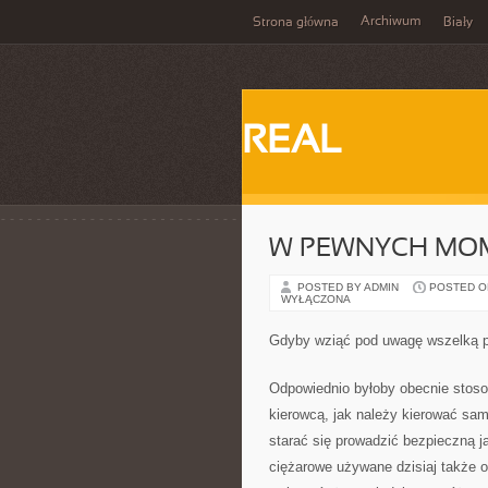
Archiwum
Strona główna
Biały
REAL
W PEWNYCH MO
POSTED BY ADMIN
POSTED ON
WYŁĄCZONA
Gdyby wziąć pod uwagę wszelką pr
Odpowiednio byłoby obecnie stoso
kierowcą, jak należy kierować sa
starać się prowadzić bezpieczną 
ciężarowe używane dzisiaj także 