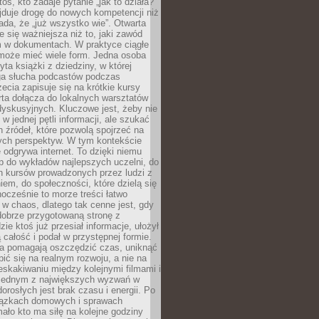
oś, kto zadaje pytanie „jak to działa?”
jduje drogę do nowych kompetencji niż
łada, że „już wszystko wie”. Otwarta
e się ważniejsza niż to, jaki zawód
 w dokumentach. W praktyce ciągłe
 może mieć wiele form. Jedna osoba
yta książki z dziedziny, w której
uga słucha podcastów podczas
zecia zapisuje się na krótkie kursy
rta dołącza do lokalnych warsztatów
yskusyjnych. Kluczowe jest, żeby nie
w jednej pętli informacji, ale szukać
 źródeł, które pozwolą spojrzeć na
nych perspektyw. W tym kontekście
 odgrywa internet. To dzięki niemu
 do wykładów najlepszych uczelni, do
h kursów prowadzonych przez ludzi z
em, do społeczności, które dzielą się
ocześnie to morze treści łatwo
 w chaos, dlatego tak cenne jest, gdy
dobrze przygotowaną stronę z
zie ktoś już przesiał informacje, ułożył
ą całość i podał w przystępnej formie.
ca pomagają oszczędzić czas, uniknąć
pić się na realnym rozwoju, a nie na
eskakiwaniu między kolejnymi filmami i
 Jednym z największych wyzwań w
dorosłych jest brak czasu i energii. Po
iązkach domowych i sprawach
ało kto ma siłę na kolejne godziny