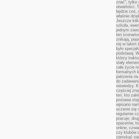
znać”, tylko
otwartości.
będzie coś, 
właśnie dzię
Jeszcze kilk
szkoła, ewen
jednym zawo
ten scenari
znikają, poj
się w takim 
było specjal
podstawą. W
którzy traktu
stały elemen
całe życie n
formalnych k
patrzenia n
do zadawania
niewiedzy. Kt
częściej zna
ten, kto zak
postawa staj
wpisano nam
uczenie się
regularnie cz
pracuje, dr
spacerów, tr
online, czwa
czy klubów d
zamykać się 