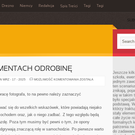
Drezno
Niemcy
Redakcja
Tagi
Tagi
Spis Treści
SUB
MENTACH ODROBINĘ
Jeszcze kilk
szkoła, ewen
W
 WRZ - 17 - 2025
MOŻLIWOŚĆ KOMENTOWANIA
ZOSTAŁA
jednym zawo
PEWNYCH
ten scenari
MOMENTACH
ODROBINĘ
znikają, poj
acę fotografa, to na pewno należy zaznaczyć
się w takim 
było specjal
podstawą. W
wać się do wszelkich wskazówek, które powiadają niejako
którzy traktu
stały elemen
mochodem oraz, jak o niego zadbać. Z tego względu będą
całe życie n
jazdę. Poza tym musimy być pewni o tym, że opony
formalnych k
patrzenia n
odgrywają znaczącą rolę w samochodzie. Po pierwsze warto
do zadawania