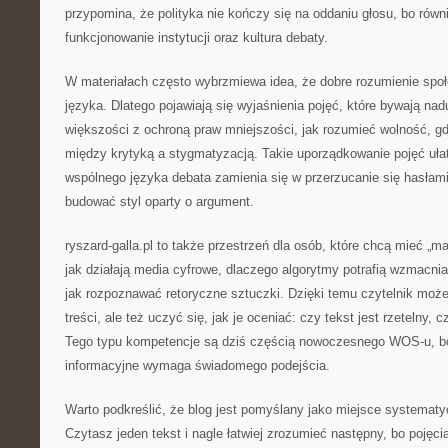
przypomina, że polityka nie kończy się na oddaniu głosu, bo równi
funkcjonowanie instytucji oraz kultura debaty.
W materiałach często wybrzmiewa idea, że dobre rozumienie spo
języka. Dlatego pojawiają się wyjaśnienia pojęć, które bywają na
większości z ochroną praw mniejszości, jak rozumieć wolność, gd
między krytyką a stygmatyzacją. Takie uporządkowanie pojęć uł
wspólnego języka debata zamienia się w przerzucanie się hasłami.
budować styl oparty o argument.
ryszard-galla.pl to także przestrzeń dla osób, które chcą mieć „m
jak działają media cyfrowe, dlaczego algorytmy potrafią wzmacniać
jak rozpoznawać retoryczne sztuczki. Dzięki temu czytelnik moż
treści, ale też uczyć się, jak je oceniać: czy tekst jest rzetelny, 
Tego typu kompetencje są dziś częścią nowoczesnego WOS-u, b
informacyjne wymaga świadomego podejścia.
Warto podkreślić, że blog jest pomyślany jako miejsce systemat
Czytasz jeden tekst i nagle łatwiej zrozumieć następny, bo pojęci