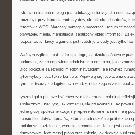
Istotnym elementem bloga jest edukacyjna funkcja dla osób uczą
może być przydatna dla maturzystów, ale też dla edukatorów, któ
tematów z WOS. Materiały pomagają powtarzać i rozumieć zagadni
obywatele, media, manipulacja, zaburzony obieg informacji. Dzięk
rozpoznawać, kiedy argument jest rzetelny, a kiedy jest tylko has
Ważnym wątkiem jest także opis tego, jak działa państwo w prak
parlament, za co odpowiada administracja centralna, jakie znacz
Blog pokazuje zależności między instytucjami, ale również tłumac
tylko wybory, lecz także kontrola. Pojawiają się rozważania o za
tym, jak tworzy się legitymacja władzy, i dlaczego w życiu public
ryszard-galla.pl może być również miejscem do spokojnej refleksj
społecznymi: nad tym, jak kształtują się przekonania, jak powsta
jedne grupy społeczne czują się reprezentowane, a inne mają po
sensie blog dotyka tematów, które są jednocześnie polityczne i s
mobilność, kształcenie, warunki ekonomiczne. To nie jest opowieś
drużynowym, lecz raczej próba zrozumienia, jak decyzje publiczn