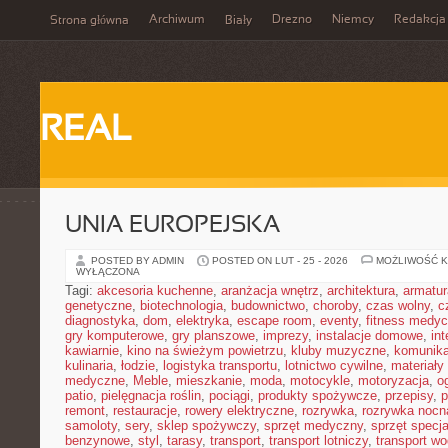
Archiwum
Drezno
Niemcy
Redakcja
Strona główna
Biały
REAL
UNIA EUROPEJSKA
POSTED BY ADMIN
POSTED ON LUT - 25 - 2026
MOŻLIWOŚĆ 
WYŁĄCZONA
Tagi:
akcesoria kuchenne
,
aranżacja wnętrz
,
architektura
,
armatur
genetyczne
,
biotechnologia
,
budownictwo
,
choroby
,
czas wolny
,
c
diagnostyka
,
dom
,
elektryka
,
escape room
,
eventy
,
fitness medy
gry komputerowe
,
gry planszowe
,
imprezy
,
instalacje domowe
,
in
kawiarnie
,
kino na świeżym powietrzu
,
kluby muzyczne
,
komunika
kulinaria
,
łodzie
,
logistyka transportu
,
lotnictwo cywilne
,
materiały
medyczne
,
Meble
,
mieszkanie
,
moda
,
motocykle
,
motoryzacja
,
o
patio
,
pielęgnacja roślin
,
pociągi
,
produkty spożywcze
,
przepisy
,
p
remont
,
restauracje
,
rowery elektryczne
,
rozrywka
,
rozrywka nocn
samoloty
,
sery
,
sklep spożywczy
,
sprzęt medyczny
,
sprzęt specja
benzynowe
,
styl
,
tarasy
,
transport
,
transport lotniczy
,
transport w