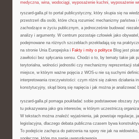
medyczna
,
wina
,
wodociągi
,
wyposażenie kuchni
,
wyposażenie wn
ryszard-galla.pl to portal publicystyczny, który skupia się na wie
przestrzeń dla osób, które chcą rozumieć mechanizmy państwa i 
zachodzące w życiu publicznym, a jednocześnie budować niezale
analizy i argumenty. W centrum pozostaje człowiek jako obywatel,
podejmowane na różnych szczeblach przekładają się na praktyc
na stronie Unia Europejska i
Fakty i mity o polityce
Blog jest pisa
zawiłości bez spłycania sensu. Chodzi o to, by tematy takie jak 
terytorialna, wolności jednostki czy mechanizmy reprezentacji sta
miejsce, w którym ważne pojęcia z WOS-u nie są suchymi definic
interpretowania rzeczywistości: czym różni się zakres działania in
konstytucyjny, skąd biorą się napięcia i jak można je analizować
ryszard-galla.pl pomaga poukładać sobie podstawowe obszary życi
tu pokazywana jako gra interesów, w którym uczestniczą organizac
W tekstach można znaleźć wyjaśnienia, jak powstaje regulacje, j
legislacyjna, dlaczego debata publiczna czasem bywa konstrukty
To podejście zachęca do patrzenia na spory nie jak na widowisko,
społeczne, które ma swoje uwarunkowania.