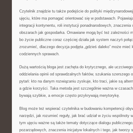
Czytelnik znajdzie tu także podejście do polityki międzynarodowej 
ujęciu, które ma pomagać orientować się w podstawach. Pojawiaj
integracji kontynentu, roli instytucji ponadnarodowych, znaczenia
obszarach jak gospodarka. Omawiane mogą być też zależności 
bo życie publiczne coraz częściej działa jak system naczyń połąc
zrozumieć, dlaczego decyzja podjęta „gdzieś daleko” może mieć
codziennych sprawach.
Dużą wartością bloga jest zachęta do krytycznego, ale uczciwego
oddzielania opinii od sprawdzalnych faktów, szukania szerszego 
pytań: kto na danym rozwiązaniu zyskuje, kto traci, jakie są alter
a gdzie korzyści. Taka metoda jest szczególnie ważna w czasach
bywają szybkie, a emocje często przykrywają merytorykę.
Blog może też wspierać czytelnika w budowaniu kompetencji obyw
narzędzi, jak rozumieć reguły, jak brać udział w życiu wspólnoty
tym ujęciu ważne są także tematy dotyczące dialogu publicznego, 
pozarządowych, znaczenia inicjatyw lokalnych i tego, jak tworzy 