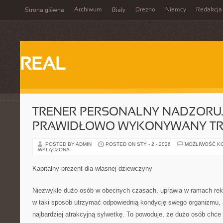
Archiwum
Drezno
Niemcy
Redakcja
Strona główna
Biały
REAL
TRENER PERSONALNY NADZORU
PRAWIDŁOWO WYKONYWANY TR
POSTED BY ADMIN
POSTED ON STY - 2 - 2026
MOŻLIWOŚĆ K
WYŁĄCZONA
Kapitalny prezent dla własnej dziewczyny
Niezwykle dużo osób w obecnych czasach, uprawia w ramach rekre
w taki sposób utrzymać odpowiednią kondycję swego organizmu, a
najbardziej atrakcyjną sylwetkę. To powoduje, że dużo osób chc