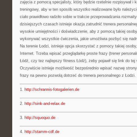
zajęcia z pomocą specjalisty, który będzie rzetelnie rozpisywał i 
treningowy, aby w ten sposób wszystko realizowane było należyci
ciało prawidłowo radziło sobie w trakcie przeprowadzania rozmai
dzisiejszych czasach istnieje okazja zatrudnić trenera personaln
wysokie umiejętności i doświadczenie, aby z pomocą takiej osob
wykonywać wszystkie ćwiczenia, jakie umożliwia pozbyć się nadm
Na terenie Łodzi, istnieje opcja skorzystać z pomocy takiej osoby,
Internet. Trzeba wpisać przeglądarkę proste frazy (trener persona
Łódź, czy tez najlepszy fitness Łódź), żeby pojawił się link do tej 
Oczywiście istnieje możliwość bezpośrednio wpisać nazwę strony, al
frazy na pewno pozwolą dotrzeć do trenera personalnego z Łodzi.
1.
http://schrannis-fotogalerien.de
2.
http://sink-and-relax.de
3.
http://squoquo.de
4.
http://stamm-cdf.de