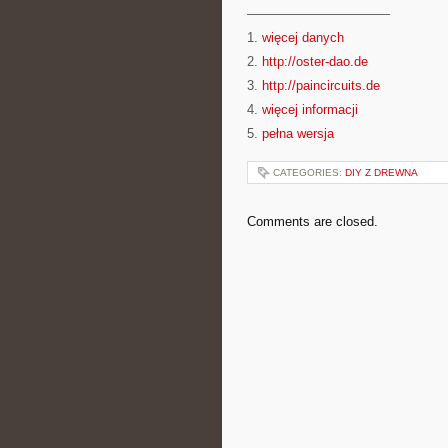
———————————
1.
więcej danych
2.
http://oster-dao.de
3.
http://paincircuits.de
4.
więcej informacji
5.
pełna wersja
CATEGORIES:
DIY Z DREWNA
Comments are closed.