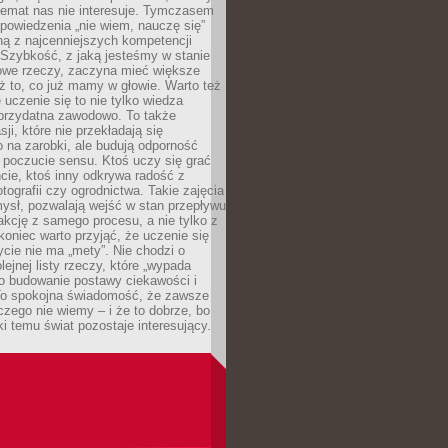
temat nas nie interesuje. Tymczasem
powiedzenia „nie wiem, nauczę się”
dną z najcenniejszych kompetencji
 Szybkość, z jaką jesteśmy w stanie
owe rzeczy, zaczyna mieć większe
ż to, co już mamy w głowie. Warto też
 uczenie się to nie tylko wiedza
 przydatna zawodowo. To także
sji, które nie przekładają się
 na zarobki, ale budują odporność
 poczucie sensu. Ktoś uczy się grać
cie, ktoś inny odkrywa radość z
otografii czy ogrodnictwa. Takie zajęcia
ysł, pozwalają wejść w stan przepływu
fakcję z samego procesu, a nie tylko z
koniec warto przyjąć, że uczenie się
ycie nie ma „mety”. Nie chodzi o
lejnej listy rzeczy, które „wypada
 o budowanie postawy ciekawości i
 To spokojna świadomość, że zawsze
czego nie wiemy – i że to dobrze, bo
ki temu świat pozostaje interesujący.