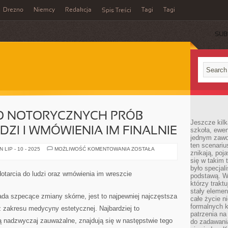
Drezno
Niemcy
Redakcja
Tagi
Tagi
Spis Treści
SUB
O NOTORYCZNYCH PRÓB
Jeszcze kilk
ZI I WMÓWIENIA IM FINALNIE
szkoła, ewen
jednym zawo
ten scenari
TO
LIP - 10 - 2025
MOŻLIWOŚĆ KOMENTOWANIA
ZOSTAŁA
znikają, poj
SMUTNE
MIMO
się w takim 
NOTORYCZNYCH
było specjal
PRÓB
dotarcia do ludzi oraz wmówienia im wreszcie
podstawą. W
DOTARCIA
DO
którzy traktu
LUDZI
stały elemen
I
iada szpecące zmiany skórne, jest to najpewniej najczęstsza
całe życie n
WMÓWIENIA
IM
formalnych k
 zakresu medycyny estetycznej. Najbardziej to
FINALNIE
patrzenia n
 nadzwyczaj zauważalne, znajdują się w następstwie tego
do zadawania