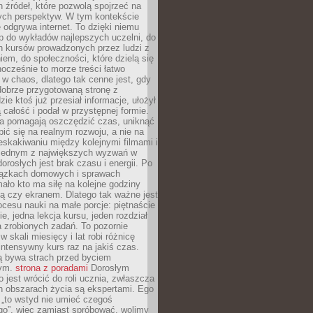
 źródeł, które pozwolą spojrzeć na
nych perspektyw. W tym kontekście
 odgrywa internet. To dzięki niemu
 do wykładów najlepszych uczelni, do
h kursów prowadzonych przez ludzi z
em, do społeczności, które dzielą się
ocześnie to morze treści łatwo
 w chaos, dlatego tak cenne jest, gdy
dobrze przygotowaną stronę z
zie ktoś już przesiał informacje, ułożył
ą całość i podał w przystępnej formie.
ca pomagają oszczędzić czas, uniknąć
pić się na realnym rozwoju, a nie na
eskakiwaniu między kolejnymi filmami i
 Jednym z największych wyzwań w
dorosłych jest brak czasu i energii. Po
iązkach domowych i sprawach
ało kto ma siłę na kolejne godziny
ą czy ekranem. Dlatego tak ważne jest
rocesu nauki na małe porcje: piętnaście
ie, jedna lekcja kursu, jeden rozdział
ka zrobionych zadań. To pozornie
 w skali miesięcy i lat robi różnicę
intensywny kurs raz na jakiś czas.
ą bywa strach przed byciem
cym.
strona z poradami
Dorosłym
o jest wrócić do roli ucznia, zwłaszcza
ch obszarach życia są ekspertami. Ego
 „to wstyd nie umieć czegoś
o”, więc zamiast spróbować, wolimy