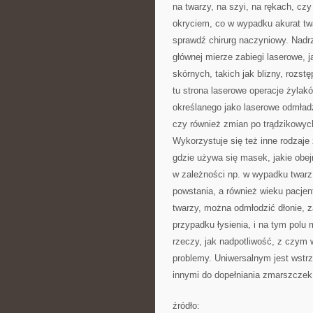
na twarzy, na szyi, na rękach, czy
okryciem, co w wypadku akurat tw
sprawdź chirurg naczyniowy. Nadr
głównej mierze zabiegi laserowe, 
skórnych, takich jak blizny, rozstę
tu strona laserowe operacje żylakó
określanego jako laserowe odmład
czy również zmian po trądzikowych
Wykorzystuje się też inne rodzaje 
gdzie używa się masek, jakie obe
w zależności np. w wypadku twarz 
powstania, a również wieku pacje
twarzy, można odmłodzić dłonie, z
przypadku łysienia, i na tym polu
rzeczy, jak nadpotliwość, z czy
problemy. Uniwersalnym jest wstr
innymi do dopełniania zmarszczek
źródło: