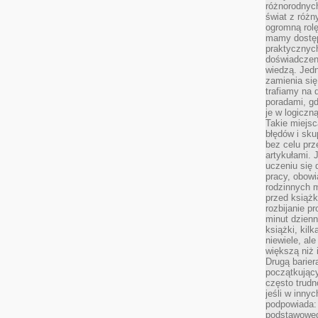
różnorodnych
świat z róż
ogromną rolę
mamy dostęp
praktycznyc
doświadczeni
wiedzą. Jedn
zamienia się
trafiamy na 
poradami, gd
je w logiczn
Takie miejs
błędów i sku
bez celu prz
artykułami.
uczeniu się 
pracy, obow
rodzinnych m
przed książk
rozbijanie p
minut dzienn
książki, kil
niewiele, ale
większą niż 
Drugą barier
początkują
często trudn
jeśli w inny
podpowiada:
podstawoweg