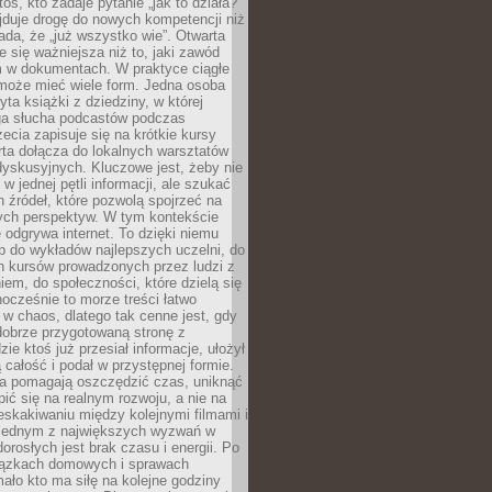
oś, kto zadaje pytanie „jak to działa?”
jduje drogę do nowych kompetencji niż
łada, że „już wszystko wie”. Otwarta
e się ważniejsza niż to, jaki zawód
 w dokumentach. W praktyce ciągłe
 może mieć wiele form. Jedna osoba
yta książki z dziedziny, w której
uga słucha podcastów podczas
zecia zapisuje się na krótkie kursy
rta dołącza do lokalnych warsztatów
yskusyjnych. Kluczowe jest, żeby nie
w jednej pętli informacji, ale szukać
 źródeł, które pozwolą spojrzeć na
nych perspektyw. W tym kontekście
 odgrywa internet. To dzięki niemu
 do wykładów najlepszych uczelni, do
h kursów prowadzonych przez ludzi z
em, do społeczności, które dzielą się
ocześnie to morze treści łatwo
 w chaos, dlatego tak cenne jest, gdy
dobrze przygotowaną stronę z
zie ktoś już przesiał informacje, ułożył
ą całość i podał w przystępnej formie.
ca pomagają oszczędzić czas, uniknąć
pić się na realnym rozwoju, a nie na
eskakiwaniu między kolejnymi filmami i
 Jednym z największych wyzwań w
dorosłych jest brak czasu i energii. Po
iązkach domowych i sprawach
ało kto ma siłę na kolejne godziny