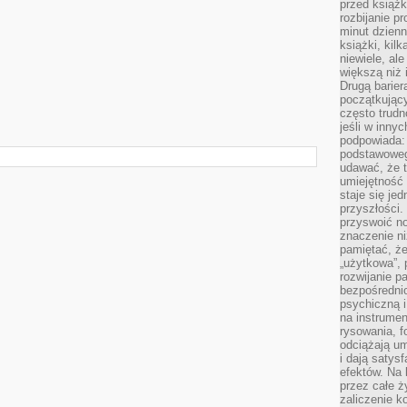
przed książk
rozbijanie p
minut dzienn
książki, kil
niewiele, ale
większą niż 
Drugą barier
początkują
często trudn
jeśli w inny
podpowiada:
podstawoweg
udawać, że 
umiejętność 
staje się je
przyszłości.
przyswoić n
znaczenie ni
pamiętać, że
„użytkowa”,
rozwijanie pa
bezpośrednio
psychiczną i
na instrumen
rysowania, f
odciążają um
i dają satys
efektów. Na 
przez całe ż
zaliczenie ko