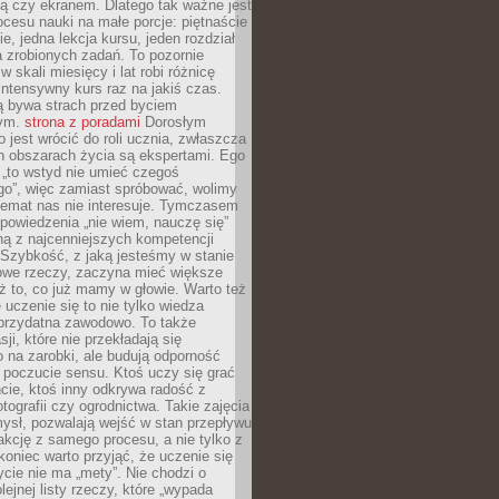
ą czy ekranem. Dlatego tak ważne jest
rocesu nauki na małe porcje: piętnaście
ie, jedna lekcja kursu, jeden rozdział
ka zrobionych zadań. To pozornie
 w skali miesięcy i lat robi różnicę
intensywny kurs raz na jakiś czas.
ą bywa strach przed byciem
cym.
strona z poradami
Dorosłym
o jest wrócić do roli ucznia, zwłaszcza
ch obszarach życia są ekspertami. Ego
 „to wstyd nie umieć czegoś
o”, więc zamiast spróbować, wolimy
temat nas nie interesuje. Tymczasem
powiedzenia „nie wiem, nauczę się”
dną z najcenniejszych kompetencji
 Szybkość, z jaką jesteśmy w stanie
owe rzeczy, zaczyna mieć większe
ż to, co już mamy w głowie. Warto też
 uczenie się to nie tylko wiedza
 przydatna zawodowo. To także
sji, które nie przekładają się
 na zarobki, ale budują odporność
 poczucie sensu. Ktoś uczy się grać
cie, ktoś inny odkrywa radość z
otografii czy ogrodnictwa. Takie zajęcia
ysł, pozwalają wejść w stan przepływu
fakcję z samego procesu, a nie tylko z
koniec warto przyjąć, że uczenie się
ycie nie ma „mety”. Nie chodzi o
lejnej listy rzeczy, które „wypada