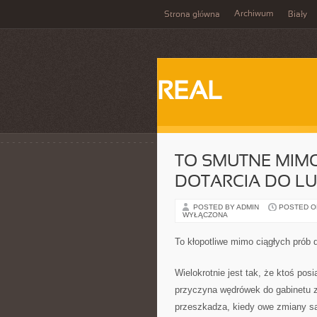
Archiwum
Strona główna
Biały
REAL
TO SMUTNE MIM
DOTARCIA DO LUD
POSTED BY ADMIN
POSTED ON 
WYŁĄCZONA
To kłopotliwe mimo ciągłych prób 
Wielokrotnie jest tak, że ktoś pos
przyczyna wędrówek do gabinetu z
przeszkadza, kiedy owe zmiany są