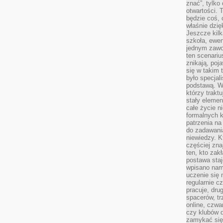
znać”, tylko
otwartości.
będzie coś, 
właśnie dzię
Jeszcze kilk
szkoła, ewen
jednym zawo
ten scenari
znikają, poj
się w takim 
było specjal
podstawą. W
którzy traktu
stały elemen
całe życie n
formalnych k
patrzenia n
do zadawania
niewiedzy. Kt
częściej zna
ten, kto zak
postawa staj
wpisano nam
uczenie się
regularnie cz
pracuje, dr
spacerów, tr
online, czwa
czy klubów d
zamykać się 