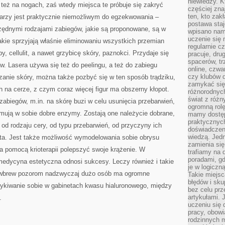
niewiedzy. Kt
 też na nogach, zaś wtedy miejsca te próbuje się zakryć
częściej zna
ten, kto zak
arzy jest praktycznie niemożliwym do egzekwowania –
postawa staj
zędnymi rodzajami zabiegów, jakie są proponowane, są w
wpisano nam
uczenie się
jakie sprzyjają właśnie eliminowaniu wszystkich przemian
regularnie cz
py, cellulit, a nawet grzybicę skóry, paznokci. Przydaje się
pracuje, dr
spacerów, tr
w. Lasera używa się też do peelingu, a też do zabiegu
online, czwa
czy klubów d
zanie skóry, można także pozbyć się w ten sposób trądziku,
zamykać się 
 na cerze, z czym coraz więcej figur ma obszerny kłopot.
różnorodnych
świat z róż
zabiegów, m.in. na skórę buzi w celu usunięcia przebarwień,
ogromną rolę
jmują w sobie dobre enzymy. Zostają one należycie dobrane,
mamy dostęp
praktycznyc
od rodzaju cery, od typu przebarwień, od przyczyny ich
doświadczeni
wiedzą. Jedn
nta. Jest także możliwość wymodelowania sobie obrysu
zamienia się
a pomocą krioterapii polepszyć swoje krążenie. W
trafiamy na 
poradami, gd
 medycyna estetyczna odnosi sukcesy. Leczy również i takie
je w logiczn
m wbrew pozorom nadzwyczaj dużo osób ma ogromne
Takie miejs
błędów i sku
zykiwanie sobie w gabinetach kwasu hialuronowego, między
bez celu prz
artykułami.
.
uczeniu się 
pracy, obow
rodzinnych m