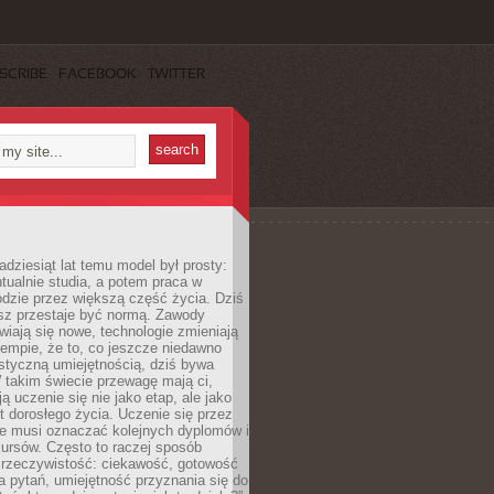
SCRIBE
FACEBOOK
TWITTER
adziesiąt lat temu model był prosty:
tualnie studia, a potem praca w
dzie przez większą część życia. Dziś
usz przestaje być normą. Zawody
awiają się nowe, technologie zmieniają
tempie, że to, co jeszcze niedawno
istyczną umiejętnością, dziś bywa
 takim świecie przewagę mają ci,
ją uczenie się nie jako etap, ale jako
t dorosłego życia. Uczenie się przez
ie musi oznaczać kolejnych dyplomów i
ursów. Często to raczej sposób
a rzeczywistość: ciekawość, gotowość
 pytań, umiejętność przyznania się do