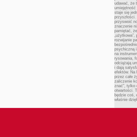
udawać, że 
umiejętność 
staje się je
przyszłości.
przyswoić n
znaczenie ni
pamiętać, że
„użytkowa”,
rozwijanie pa
bezpośrednio
psychiczną i
na instrumen
rysowania, f
odciążają um
i dają satys
efektów. Na 
przez całe ż
zaliczenie ko
znać”, tylko
otwartości.
będzie coś, 
właśnie dzię