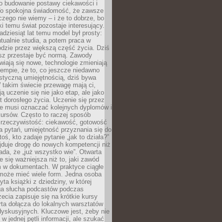
 o budowanie postawy ciekawości i
 To spokojna świadomość, że zawsze
czego nie wiemy – i że to dobrze, bo
ki temu świat pozostaje interesujący.
adziesiąt lat temu model był prosty:
tualnie studia, a potem praca w
dzie przez większą część życia. Dziś
usz przestaje być normą. Zawody
awiają się nowe, technologie zmieniają
tempie, że to, co jeszcze niedawno
istyczną umiejętnością, dziś bywa
 takim świecie przewagę mają ci,
ją uczenie się nie jako etap, ale jako
t dorosłego życia. Uczenie się przez
ie musi oznaczać kolejnych dyplomów i
ursów. Często to raczej sposób
a rzeczywistość: ciekawość, gotowość
 pytań, umiejętność przyznania się do
oś, kto zadaje pytanie „jak to działa?”
jduje drogę do nowych kompetencji niż
łada, że „już wszystko wie”. Otwarta
e się ważniejsza niż to, jaki zawód
 w dokumentach. W praktyce ciągłe
 może mieć wiele form. Jedna osoba
yta książki z dziedziny, w której
uga słucha podcastów podczas
zecia zapisuje się na krótkie kursy
rta dołącza do lokalnych warsztatów
yskusyjnych. Kluczowe jest, żeby nie
w jednej pętli informacji, ale szukać