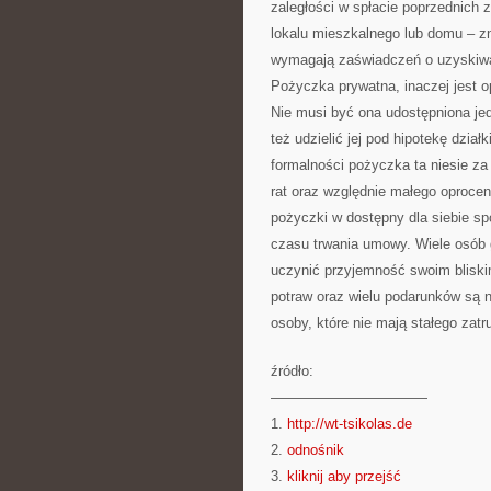
zaległości w spłacie poprzednich
lokalu mieszkalnego lub domu – zn
wymagają zaświadczeń o uzyskiwany
Pożyczka prywatna, inaczej jest o
Nie musi być ona udostępniona jed
też udzielić jej pod hipotekę dział
formalności pożyczka ta niesie za
rat oraz względnie małego oprocen
pożyczki w dostępny dla siebie sp
czasu trwania umowy. Wiele osób 
uczynić przyjemność swoim bliski
potraw oraz wielu podarunków są 
osoby, które nie mają stałego zatr
źródło:
———————————
1.
http://wt-tsikolas.de
2.
odnośnik
3.
kliknij aby przejść