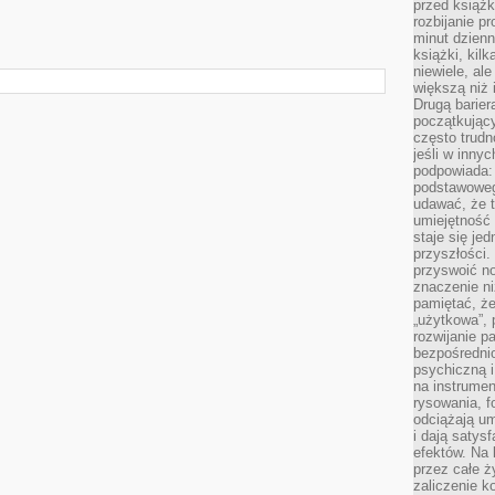
przed książk
rozbijanie p
minut dzienn
książki, kil
niewiele, ale
większą niż 
Drugą barier
początkują
często trudn
jeśli w inny
podpowiada:
podstawoweg
udawać, że 
umiejętność 
staje się je
przyszłości.
przyswoić n
znaczenie ni
pamiętać, że
„użytkowa”,
rozwijanie pa
bezpośrednio
psychiczną i
na instrumen
rysowania, f
odciążają um
i dają satys
efektów. Na 
przez całe ż
zaliczenie ko