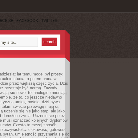
SCRIBE
FACEBOOK
TWITTER
adziesiąt lat temu model był prosty:
tualnie studia, a potem praca w
dzie przez większą część życia. Dziś
usz przestaje być normą. Zawody
awiają się nowe, technologie zmieniają
tempie, że to, co jeszcze niedawno
istyczną umiejętnością, dziś bywa
 takim świecie przewagę mają ci,
ją uczenie się nie jako etap, ale jako
t dorosłego życia. Uczenie się przez
ie musi oznaczać kolejnych dyplomów i
ursów. Często to raczej sposób
a rzeczywistość: ciekawość, gotowość
 pytań, umiejętność przyznania się do