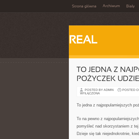
Archiwum
Strona główna
Biały
REAL
TO JEDNA Z NAJ
POŻYCZEK UDZIE
POSTED BY ADMIN
POSTED ON 
WYŁĄCZONA
To jedna z najpopularniejszych po
To na pewno z najpopularniejszyc
pomyśleć nad skorzystaniem z tej
Dzieje się tak niejednokrotnie, k