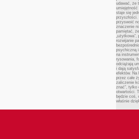
udawać, że 
umiejętność 
staje się je
przyszłości.
przyswoić n
znaczenie ni
pamiętać, że
„użytkowa”,
rozwijanie pa
bezpośrednio
psychiczną i
na instrumen
rysowania, f
odciążają um
i dają satys
efektów. Na 
przez całe ż
zaliczenie ko
znać”, tylko
otwartości.
będzie coś, 
właśnie dzię