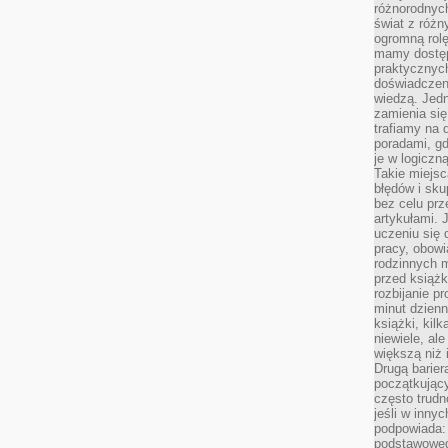
różnorodnych
świat z róż
ogromną rolę
mamy dostęp
praktycznyc
doświadczeni
wiedzą. Jedn
zamienia się
trafiamy na 
poradami, gd
je w logiczn
Takie miejs
błędów i sku
bez celu prz
artykułami.
uczeniu się 
pracy, obow
rodzinnych m
przed książk
rozbijanie p
minut dzienn
książki, kil
niewiele, ale
większą niż 
Drugą barier
początkują
często trudn
jeśli w inny
podpowiada:
podstawoweg