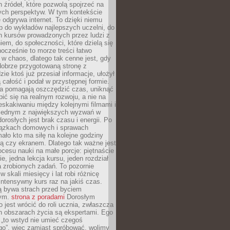
 źródeł, które pozwolą spojrzeć na
nych perspektyw. W tym kontekście
 odgrywa internet. To dzięki niemu
 do wykładów najlepszych uczelni, do
h kursów prowadzonych przez ludzi z
em, do społeczności, które dzielą się
ocześnie to morze treści łatwo
 w chaos, dlatego tak cenne jest, gdy
dobrze przygotowaną stronę z
zie ktoś już przesiał informacje, ułożył
ą całość i podał w przystępnej formie.
ca pomagają oszczędzić czas, uniknąć
pić się na realnym rozwoju, a nie na
eskakiwaniu między kolejnymi filmami i
 Jednym z największych wyzwań w
dorosłych jest brak czasu i energii. Po
iązkach domowych i sprawach
ało kto ma siłę na kolejne godziny
ą czy ekranem. Dlatego tak ważne jest
rocesu nauki na małe porcje: piętnaście
ie, jedna lekcja kursu, jeden rozdział
ka zrobionych zadań. To pozornie
 w skali miesięcy i lat robi różnicę
intensywny kurs raz na jakiś czas.
ą bywa strach przed byciem
cym.
strona z poradami
Dorosłym
o jest wrócić do roli ucznia, zwłaszcza
ch obszarach życia są ekspertami. Ego
 „to wstyd nie umieć czegoś
o”, więc zamiast spróbować, wolimy