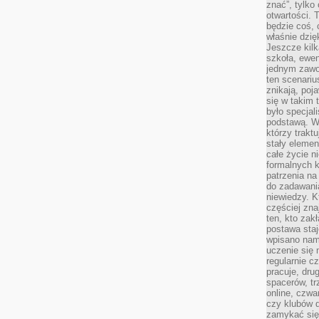
znać”, tylko
otwartości.
będzie coś, 
właśnie dzię
Jeszcze kilk
szkoła, ewen
jednym zawo
ten scenari
znikają, poj
się w takim 
było specjal
podstawą. W
którzy traktu
stały elemen
całe życie n
formalnych k
patrzenia n
do zadawania
niewiedzy. Kt
częściej zna
ten, kto zak
postawa staj
wpisano nam
uczenie się
regularnie cz
pracuje, dr
spacerów, tr
online, czwa
czy klubów d
zamykać się 