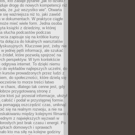
oś, kto zadaje pytanie „jak to działa?”
jduje drogę do nowych kompetencji niż
łada, że „już wszystko wie”. Otwarta
e się ważniejsza niż to, jaki zawód
 w dokumentach. W praktyce ciągłe
 może mieć wiele form. Jedna osoba
yta książki z dziedziny, w której
uga słucha podcastów podczas
zecia zapisuje się na krótkie kursy
rta dołącza do lokalnych warsztatów
yskusyjnych. Kluczowe jest, żeby nie
w jednej pętli informacji, ale szukać
 źródeł, które pozwolą spojrzeć na
nych perspektyw. W tym kontekście
 odgrywa internet. To dzięki niemu
 do wykładów najlepszych uczelni, do
h kursów prowadzonych przez ludzi z
em, do społeczności, które dzielą się
ocześnie to morze treści łatwo
 w chaos, dlatego tak cenne jest, gdy
dobrze przygotowaną stronę z
zie ktoś już przesiał informacje, ułożył
ą całość i podał w przystępnej formie.
ca pomagają oszczędzić czas, uniknąć
pić się na realnym rozwoju, a nie na
eskakiwaniu między kolejnymi filmami i
 Jednym z największych wyzwań w
dorosłych jest brak czasu i energii. Po
iązkach domowych i sprawach
ało kto ma siłę na kolejne godziny