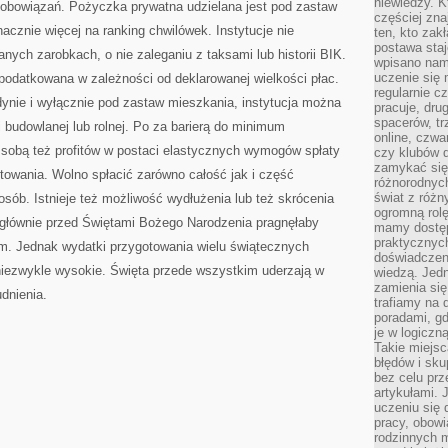
niewiedzy. Kt
 zobowiązań. Pożyczka prywatna udzielana jest pod zastaw
częściej zna
acznie więcej na ranking chwilówek. Instytucje nie
ten, kto zak
postawa staj
ch zarobkach, o nie zaleganiu z taksami lub historii BIK.
wpisano nam
uczenie się
podatkowana w zależności od deklarowanej wielkości płac.
regularnie cz
ynie i wyłącznie pod zastaw mieszkania, instytucja można
pracuje, dr
spacerów, tr
ki budowlanej lub rolnej. Po za barierą do minimum
online, czwa
 sobą też profitów w postaci elastycznych wymogów spłaty
czy klubów d
zamykać się 
towania. Wolno spłacić zarówno całość jak i część
różnorodnych
świat z róż
osób. Istnieje też możliwość wydłużenia lub też skrócenia
ogromną rolę
głównie przed Świętami Bożego Narodzenia pragnęłaby
mamy dostęp
praktycznyc
m. Jednak wydatki przygotowania wielu świątecznych
doświadczeni
niezwykle wysokie. Święta przede wszystkim uderzają w
wiedzą. Jedn
zamienia się
udnienia.
trafiamy na 
poradami, gd
je w logiczn
Takie miejs
błędów i sku
bez celu prz
artykułami.
uczeniu się 
pracy, obow
rodzinnych m