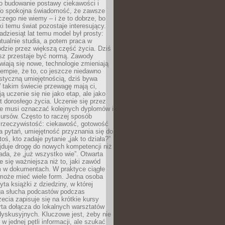
 o budowanie postawy ciekawości i
 To spokojna świadomość, że zawsze
czego nie wiemy – i że to dobrze, bo
ki temu świat pozostaje interesujący.
adziesiąt lat temu model był prosty:
tualnie studia, a potem praca w
dzie przez większą część życia. Dziś
usz przestaje być normą. Zawody
awiają się nowe, technologie zmieniają
tempie, że to, co jeszcze niedawno
istyczną umiejętnością, dziś bywa
 takim świecie przewagę mają ci,
ją uczenie się nie jako etap, ale jako
t dorosłego życia. Uczenie się przez
ie musi oznaczać kolejnych dyplomów i
ursów. Często to raczej sposób
a rzeczywistość: ciekawość, gotowość
 pytań, umiejętność przyznania się do
oś, kto zadaje pytanie „jak to działa?”
jduje drogę do nowych kompetencji niż
łada, że „już wszystko wie”. Otwarta
e się ważniejsza niż to, jaki zawód
 w dokumentach. W praktyce ciągłe
 może mieć wiele form. Jedna osoba
yta książki z dziedziny, w której
uga słucha podcastów podczas
zecia zapisuje się na krótkie kursy
rta dołącza do lokalnych warsztatów
yskusyjnych. Kluczowe jest, żeby nie
w jednej pętli informacji, ale szukać