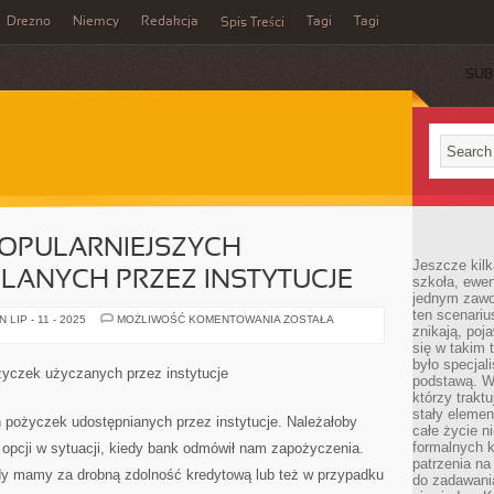
Drezno
Niemcy
Redakcja
Tagi
Tagi
Spis Treści
SUB
POPULARNIEJSZYCH
Jeszcze kilk
LANYCH PRZEZ INSTYTUCJE
szkoła, ewen
jednym zawo
ten scenari
TO
LIP - 11 - 2025
MOŻLIWOŚĆ KOMENTOWANIA
ZOSTAŁA
znikają, poj
JEDNA
Z
się w takim 
NAJPOPULARNIEJSZYCH
było specjal
POŻYCZEK
życzek użyczanych przez instytucje
UDZIELANYCH
podstawą. W
PRZEZ
którzy traktu
INSTYTUCJE
stały elemen
h pożyczek udostępnianych przez instytucje. Należałoby
całe życie n
formalnych k
 opcji w sytuacji, kiedy bank odmówił nam zapożyczenia.
patrzenia n
iedy mamy za drobną zdolność kredytową lub też w przypadku
do zadawania