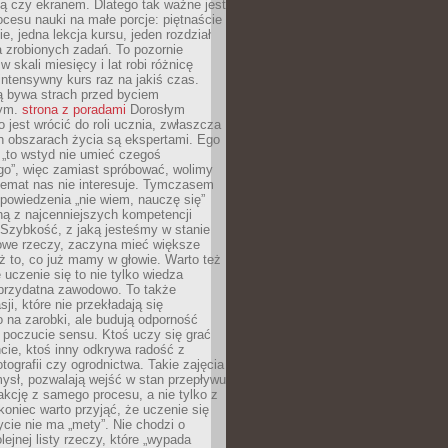
ą czy ekranem. Dlatego tak ważne jest
rocesu nauki na małe porcje: piętnaście
ie, jedna lekcja kursu, jeden rozdział
ka zrobionych zadań. To pozornie
 w skali miesięcy i lat robi różnicę
intensywny kurs raz na jakiś czas.
ą bywa strach przed byciem
cym.
strona z poradami
Dorosłym
o jest wrócić do roli ucznia, zwłaszcza
ch obszarach życia są ekspertami. Ego
 „to wstyd nie umieć czegoś
o”, więc zamiast spróbować, wolimy
temat nas nie interesuje. Tymczasem
powiedzenia „nie wiem, nauczę się”
dną z najcenniejszych kompetencji
 Szybkość, z jaką jesteśmy w stanie
owe rzeczy, zaczyna mieć większe
ż to, co już mamy w głowie. Warto też
 uczenie się to nie tylko wiedza
 przydatna zawodowo. To także
sji, które nie przekładają się
 na zarobki, ale budują odporność
 poczucie sensu. Ktoś uczy się grać
cie, ktoś inny odkrywa radość z
otografii czy ogrodnictwa. Takie zajęcia
ysł, pozwalają wejść w stan przepływu
fakcję z samego procesu, a nie tylko z
koniec warto przyjąć, że uczenie się
ycie nie ma „mety”. Nie chodzi o
lejnej listy rzeczy, które „wypada