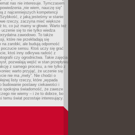
temat nas nie interesuje. Tymczasem
powiedzenia „nie wiem, nauczę się”
dną z najcenniejszych kompetencji
 Szybkość, z jaką jesteśmy w stanie
owe rzeczy, zaczyna mieć większe
ż to, co już mamy w głowie. Warto też
 uczenie się to nie tylko wiedza
 przydatna zawodowo. To także
sji, które nie przekładają się
 na zarobki, ale budują odporność
 poczucie sensu. Ktoś uczy się grać
cie, ktoś inny odkrywa radość z
otografii czy ogrodnictwa. Takie zajęcia
ysł, pozwalają wejść w stan przepływu
fakcję z samego procesu, a nie tylko z
koniec warto przyjąć, że uczenie się
ycie nie ma „mety”. Nie chodzi o
lejnej listy rzeczy, które „wypada
 o budowanie postawy ciekawości i
 To spokojna świadomość, że zawsze
czego nie wiemy – i że to dobrze, bo
ki temu świat pozostaje interesujący.