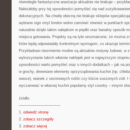
równolegle fantastyczne aranżacje aktualnie nie brakuje – przykład:
Należałoby przy tej sposobności pomyśleć się nad zużytkowanie
dekoracyjnych. Na chwilę obecną nie brakuje sklepów specjalizuj
wybrane sign vinyl london wolno zamówić również w punktach spr
naturalnie dzięki takim nalepkom w prędki oraz banalny sposób m
miejsca gotowania. Projekty są na tyle urozmaicone, że można zn
które będą odpowiadały konkretnym wymogom, co ukazuje termin p
Przykładowo niezmiernie modne są aktualnie motywy ludowe, w 
wykorzystanie takich właśnie naklejek jest w najwyższym stopniu 
sposobności warto pomyśleć oraz o innych dodatkach – jak na prz
w grochy, drewniane elementy oprzyrządowania kuchni (np. chleb
owoce), wianek z sezonowych roślin czy kiście suszonych ziół. 
wyczarować w własnej kuchni popularny styl country – innymi słow
źródło:
———————————
1.
odwiedź stronę
2.
zobacz szczegóły
3.
zobacz więcej