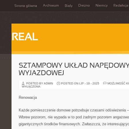
Archiwum
Drezno
Niemcy
Redakcja
Strona główna
Biały
REAL
SZTAMPOWY UKŁAD NAPĘDOWY
WYJAZDOWEJ
POSTED BY ADMIN
POSTED ON LIP - 19 - 2025
MOŻLIWOŚĆ 
WYŁĄCZONA
Renowacja
Każde pomieszczenie domowe potrzebuje czasami odświeżenia – t
Wbrew pozorom, nie wypada w to pod żadnym pozorem angażowa
gigantycznych środków finansowych. Zwłaszcza, że interesujących