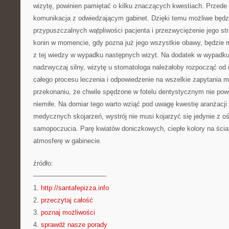
wizytę, powinien pamiętać o kilku znaczących kwestiach. Przede
komunikacja z odwiedzającym gabinet. Dzięki temu możliwe będz
przypuszczalnych wątpliwości pacjenta i przezwyciężenie jego st
konin w momencie, gdy pozna już jego wszystkie obawy, będzie 
z tej wiedzy w wypadku następnych wizyt. Na dodatek w wypadku o
nadzwyczaj silny, wizytę u stomatologa należałoby rozpocząć od
całego procesu leczenia i odpowiedzenie na wszelkie zapytania
przekonaniu, że chwile spędzone w fotelu dentystycznym nie pow
niemiłe. Na domiar tego warto wziąć pod uwagę kwestię aranżacj
medycznych skojarzeń, wystrój nie musi kojarzyć się jedynie z o
samopoczucia. Parę kwiatów doniczkowych, ciepłe kolory na ści
atmosferę w gabinecie.
źródło:
———————————
1.
http://santafepizza.info
2.
przeczytaj całość
3.
poznaj możliwości
4.
sprawdź nasze porady