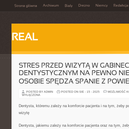
Archiwum
Drezno
Niemcy
Redakcja
Strona główna
Biały
REAL
STRES PRZED WIZYTĄ W GABINEC
DENTYSTYCZNYM NA PEWNO NIE
OSOBIE SPĘDZA SPANIE Z POWI
POSTED BY ADMIN
POSTED ON SIE - 15 - 2025
MOŻLIWOŚĆ 
WYŁĄCZONA
Dentysta, któremu zależy na komforcie pacjenta i na tym, żeby 
wizytę
Dentysta, jakiemu zależy na komforcie pacjenta oraz na tym, że