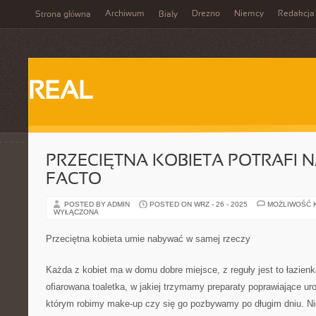
Archiwum
Drezno
Niemcy
Redakcja
Strona główna
Biały
REAL
PRZECIĘTNA KOBIETA POTRAFI 
FACTO
POSTED BY ADMIN
POSTED ON WRZ - 26 - 2025
MOŻLIWOŚĆ 
WYŁĄCZONA
Przeciętna kobieta umie nabywać w samej rzeczy
Każda z kobiet ma w domu dobre miejsce, z reguły jest to łazienk
ofiarowana toaletka, w jakiej trzymamy preparaty poprawiające uro
którym robimy make-up czy się go pozbywamy po długim dniu. Ni