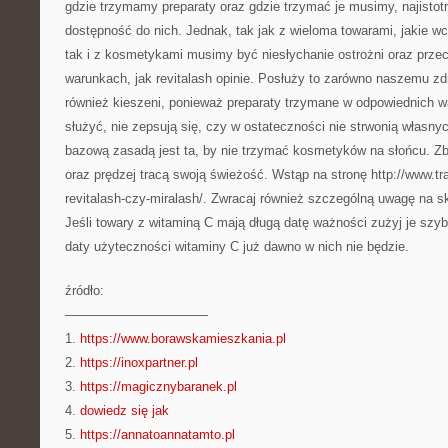
gdzie trzymamy preparaty oraz gdzie trzymać je musimy, najistotn
dostępność do nich. Jednak, tak jak z wieloma towarami, jakie wc
tak i z kosmetykami musimy być niesłychanie ostrożni oraz prz
warunkach, jak revitalash opinie. Posłuży to zarówno naszemu zd
również kieszeni, ponieważ preparaty trzymane w odpowiednich 
służyć, nie zepsują się, czy w ostateczności nie strwonią własn
bazową zasadą jest ta, by nie trzymać kosmetyków na słońcu. Zb
oraz prędzej tracą swoją świeżość. Wstąp na stronę http://www.tr
revitalash-czy-miralash/. Zwracaj również szczególną uwagę na s
Jeśli towary z witaminą C mają długą datę ważności zużyj je szyb
daty użyteczności witaminy C już dawno w nich nie będzie.
źródło:
———————————
1.
https://www.borawskamieszkania.pl
2.
https://inoxpartner.pl
3.
https://magicznybaranek.pl
4.
dowiedz się jak
5.
https://annatoannatamto.pl