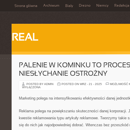
Archiwum
Drezno
Niemcy
Redakcja
Strona główna
Biały
REAL
PALENIE W KOMINKU TO PROCE
NIESŁYCHANIE OSTROŻNY
POSTED BY ADMIN
POSTED ON WRZ - 21 - 2025
MOŻLIWOŚĆ 
WYŁĄCZONA
Marketing polega na intensyfikowaniu efektywności danej jednost
Reklama polega na powiększaniu skuteczności danej korporacji. 
kwestie reklamowania typu artykuły reklamowe. Tworzymy takie s
się do nich jak najodpowiedniej dobrać. Wtenczas bez przeszkó