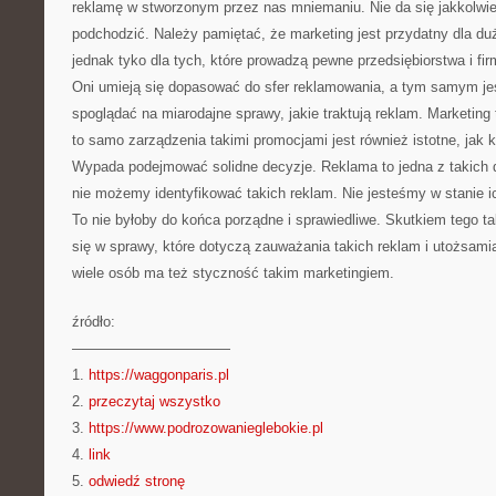
reklamę w stworzonym przez nas mniemaniu. Nie da się jakkolwie
podchodzić. Należy pamiętać, że marketing jest przydatny dla duż
jednak tyko dla tych, które prowadzą pewne przedsiębiorstwa i fi
Oni umieją się dopasować do sfer reklamowania, a tym samym je
spoglądać na miarodajne sprawy, jakie traktują reklam. Marketing
to samo zarządzenia takimi promocjami jest również istotne, jak 
Wypada podejmować solidne decyzje. Reklama to jedna z takich d
nie możemy identyfikować takich reklam. Nie jesteśmy w stanie i
To nie byłoby do końca porządne i sprawiedliwe. Skutkiem tego t
się w sprawy, które dotyczą zauważania takich reklam i utożsamia
wiele osób ma też styczność takim marketingiem.
źródło:
———————————
1.
https://waggonparis.pl
2.
przeczytaj wszystko
3.
https://www.podrozowanieglebokie.pl
4.
link
5.
odwiedź stronę