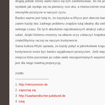
drugiej jednak strony warto nieco się tym zainteresować, bo nie je
wydatek jak wydaje się na pierwszy rzut oka, a równocześnie moż
niezwykłe przeżycie w naszym życiu.
Bardzo ważne jest tutaj to, że turystyka w Afryce jest obecnie ba
zatem każdy bez żadnego problemu znajdzie tutaj idealny dla sie
wolnego czasu. Do tych absolutnie najciekawszych atrakcji zalicz
safari, dzięki któremu możemy na własne oczy zobaczyć krajobra
znaleźlibyśmy raczej na naszym kontynencie.
Sama kultura Afryki sprawia, że każdy pobyt w jakimkolwiek kraj
kontynencie może być bardzo wyjątkowym przeżyciem. Jeśli więc
miejsca które pozostawi po sobie wiele niezapomnianych wspomnie
jest dla niego świetną propozycją.
źródło:
———————————
1.
http://retrozension.de
2.
zapoznaj się
3.
http://saarlaendischer-judobund.de
4.
tutaj