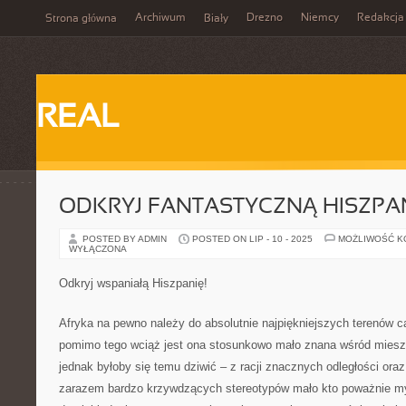
Archiwum
Drezno
Niemcy
Redakcja
Strona główna
Biały
REAL
ODKRYJ FANTASTYCZNĄ HISZPAN
POSTED BY ADMIN
POSTED ON LIP - 10 - 2025
MOŻLIWOŚĆ 
WYŁĄCZONA
Odkryj wspaniałą Hiszpanię!
Afryka na pewno należy do absolutnie najpiękniejszych terenów cał
pomimo tego wciąż jest ona stosunkowo mało znana wśród mies
jednak byłoby się temu dziwić – z racji znacznych odległości oraz
zarazem bardzo krzywdzących stereotypów mało kto poważnie myś