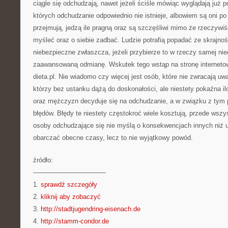
ciągle się odchudzają, nawet jeżeli ściśle mówiąc wyglądają już p
których odchudzanie odpowiednio nie istnieje, albowiem są oni po 
przejmują, jedzą ile pragną oraz są szczęśliwi mimo że rzeczywi
myśleć oraz o siebie zadbać. Ludzie potrafią popadać ze skrajno
niebezpieczne zwłaszcza, jeżeli przybierze to w rzeczy samej ni
zaawansowaną odmianę. Wskutek tego wstąp na stronę internetow
dieta.pl. Nie wiadomo czy więcej jest osób, które nie zwracają uw
którzy bez ustanku dążą do doskonałości, ale niestety pokaźna ilo
oraz mężczyzn decyduje się na odchudzanie, a w związku z tym p
błędów. Błędy te niestety częstokroć wiele kosztują, przede wsz
osoby odchudzające się nie myślą o konsekwencjach innych niż 
obarczać obecne czasy, lecz to nie wyjątkowy powód.
źródło:
———————————
1.
sprawdź szczegóły
2.
kliknij aby zobaczyć
3.
http://stadtjugendring-eisenach.de
4.
http://stamm-condor.de