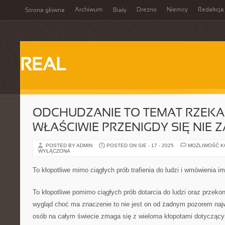
Archiwum
Drezno
Niemcy
Redakcja
Strona główna
Biały
REAL
ODCHUDZANIE TO TEMAT RZEKA,
WŁAŚCIWIE PRZENIGDY SIĘ NIE 
POSTED BY ADMIN
POSTED ON SIE - 17 - 2025
MOŻLIWOŚĆ 
WYŁĄCZONA
To kłopotliwe mimo ciągłych prób trafienia do ludzi i wmówienia im 
To kłopotliwe pomimo ciągłych prób dotarcia do ludzi oraz przeko
wygląd choć ma znaczenie to nie jest on od żadnym pozorem naj
osób na całym świecie zmaga się z wieloma kłopotami dotyczącym