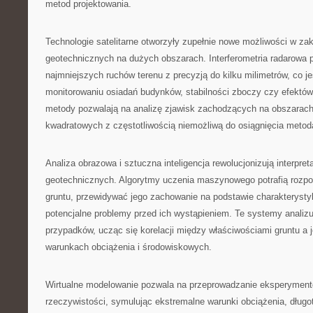
metod projektowania.
Technologie satelitarne otworzyły zupełnie nowe możliwości w za
geotechnicznych na dużych obszarach. Interferometria radarowa
najmniejszych ruchów terenu z precyzją do kilku milimetrów, co j
monitorowaniu osiadań budynków, stabilności zboczy czy efektów 
metody pozwalają na analizę zjawisk zachodzących na obszarach
kwadratowych z częstotliwością niemożliwą do osiągnięcia meto
Analiza obrazowa i sztuczna inteligencja rewolucjonizują interpre
geotechnicznych. Algorytmy uczenia maszynowego potrafią rozp
gruntu, przewidywać jego zachowanie na podstawie charakterystyk
potencjalne problemy przed ich wystąpieniem. Te systemy analizu
przypadków, ucząc się korelacji między właściwościami gruntu a
warunkach obciążenia i środowiskowych.
Wirtualne modelowanie pozwala na przeprowadzanie eksperymen
rzeczywistości, symulując ekstremalne warunki obciążenia, długo