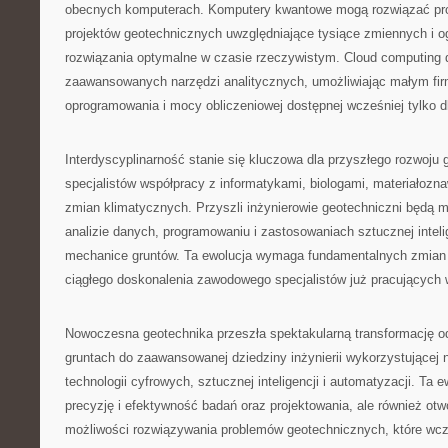
obecnych komputerach. Komputery kwantowe mogą rozwiązać pro
projektów geotechnicznych uwzględniające tysiące zmiennych i o
rozwiązania optymalne w czasie rzeczywistym. Cloud computing 
zaawansowanych narzędzi analitycznych, umożliwiając małym fi
oprogramowania i mocy obliczeniowej dostępnej wcześniej tylko dl
Interdyscyplinarność stanie się kluczowa dla przyszłego rozwoju
specjalistów współpracy z informatykami, biologami, materiałozna
zmian klimatycznych. Przyszli inżynierowie geotechniczni będą mu
analizie danych, programowaniu i zastosowaniach sztucznej intelig
mechanice gruntów. Ta ewolucja wymaga fundamentalnych zmian w 
ciągłego doskonalenia zawodowego specjalistów już pracujących 
Nowoczesna geotechnika przeszła spektakularną transformację od
gruntach do zaawansowanej dziedziny inżynierii wykorzystującej 
technologii cyfrowych, sztucznej inteligencji i automatyzacji. Ta e
precyzję i efektywność badań oraz projektowania, ale również otw
możliwości rozwiązywania problemów geotechnicznych, które wcz