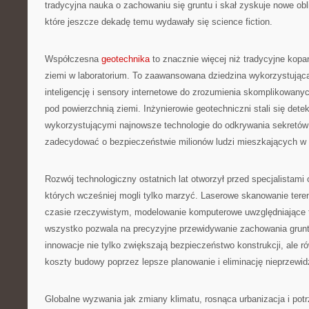
tradycyjna nauka o zachowaniu się gruntu i skał zyskuje nowe obl
które jeszcze dekadę temu wydawały się science fiction.
Współczesna
geotechnika
to znacznie więcej niż tradycyjne kopan
ziemi w laboratorium. To zaawansowana dziedzina wykorzystująca 
inteligencję i sensory internetowe do zrozumienia skomplikowa
pod powierzchnią ziemi. Inżynierowie geotechniczni stali się dete
wykorzystującymi najnowsze technologie do odkrywania sekretów
zadecydować o bezpieczeństwie milionów ludzi mieszkających w 
Rozwój technologiczny ostatnich lat otworzył przed specjalistami 
których wcześniej mogli tylko marzyć. Laserowe skanowanie tere
czasie rzeczywistym, modelowanie komputerowe uwzględniające 
wszystko pozwala na precyzyjne przewidywanie zachowania grun
innowacje nie tylko zwiększają bezpieczeństwo konstrukcji, ale r
koszty budowy poprzez lepsze planowanie i eliminację nieprzewi
Globalne wyzwania jak zmiany klimatu, rosnąca urbanizacja i po