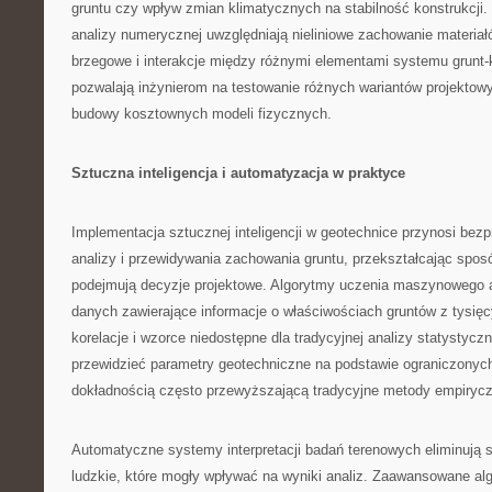
gruntu czy wpływ zmian klimatycznych na stabilność konstrukcj
analizy numerycznej uwzględniają nieliniowe zachowanie materiał
brzegowe i interakcje między różnymi elementami systemu grunt-
pozwalają inżynierom na testowanie różnych wariantów projektow
budowy kosztownych modeli fizycznych.
Sztuczna inteligencja i automatyzacja w praktyce
Implementacja sztucznej inteligencji w geotechnice przynosi be
analizy i przewidywania zachowania gruntu, przekształcając sposó
podejmują decyzje projektowe. Algorytmy uczenia maszynowego 
danych zawierające informacje o właściwościach gruntów z tysięcy
korelacje i wzorce niedostępne dla tradycyjnej analizy statystyczn
przewidzieć parametry geotechniczne na podstawie ograniczonyc
dokładnością często przewyższającą tradycyjne metody empiryc
Automatyczne systemy interpretacji badań terenowych eliminują 
ludzkie, które mogły wpływać na wyniki analiz. Zaawansowane alg