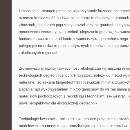
Urbanizacja i rosnąca presja na wykorzystanie każdego dostępn
oznacza konieczność budowania na coraz trudniejszych gruntach
zboczach, obszarach poprzemysłowych czy na gruntach nasypo
opracowania innowacyjnych technik ulepszania gruntów, zaawa
fundamentowania i metod kontrolowania ryzyka geotechnicznego.
polegające na unikaniu problematycznych terenów staje się coraz
zaludnionych regionach.
Zrównoważony rozwój i świadomość ekologiczna wymuszają rewolu
technologiach geotechnicznych. Przyszłość należy do metod wyk
naturalne, technikami biogeotechniki i rozwiązań minimalizującyc
Badania nad wykorzystaniem mikroorganizmów do wzmacniania g
materiałów pochodzących z recyklingu i technikami sekwestracji w
nowe perspektywy dla ekologicznej geotechniki.
Technologie kwantowe i obliczenia w chmurze przyspieszą rozw
modelowania numerycznego, umożliwiając symulacje niemożliwe 