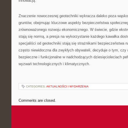
innowacją.
Znaczenie nowoczesnej geotechniki wykracza daleko poza wąsko 
gruntów, obejmując kluczowe aspekty bezpieczeństwa społeczneg
zrównoważonego rozwoju ekonomicznego. W świecie, gdzie ekst
stają się normą, a presja na wykorzystanie każdego kawałka dost
specjaliści od geotechniki stają się strażnikami bezpieczeństwa na
często niewidoczna dla zwykłych obywateli, decyduje o tym, czy
bezpieczne i funkcjonalne w nadchodzących dziesięcioleciach p
wyzwań technologicznych i klimatycznych.
CATEGORIES:
AKTUALNOŚCI I WYDARZENIA
Comments are closed.