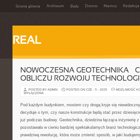
Archiwum
Drezno
Niemcy
Redakcja
Strona główna
Biały
REAL
NOWOCZESNA GEOTECHNIKA – C
OBLICZU ROZWOJU TECHNOLOGI
POSTED BY ADMIN
POSTED ON CZE - 5 - 2025
MOŻLIWOŚĆ K
WYŁĄCZONA
Pod każdym budynkiem, mostem czy drogą kryje się niewidoczny 
decyduje o tym, czy nasze konstrukcje będą stać przez dziesięcio
już podczas budowy. Geotechnika, dziedzina łącząca inżynierię z 
pozostawała w cieniu bardziej spektakularnych branż technologicz
prawdziwą rewolucję, która może zmienić sposób, w jaki budujem