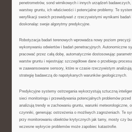
penetrometrów, sond wirnikowych i innych urządzeń badawczych, 
warstwy gruntu, ich właściwości i potencjalne problemy. Te syst
weryfikacji swoich przewidywań z rzeczywistymi wynikami badań l
doskonaląc swoje algorytmy predykcyjne.
Robotyzacja badań terenowych wprowadza nowy poziom precyzji 
wykonywaniu odwiertów i badań penetracyjnych. Autonomiczne s
pracować przez całą dobę, automatycznie dostosowując parametr
warstw gruntu i rejestrując szczegółowe dane o przebiegu proces
w zaawansowane sensory, które w czasie rzeczywistym analizują 
strategię badawczą do napotykanych warunków geologicznych.
Predykcyjne systemy ostrzegania wykorzystują sztuczną intelige
sieci monitoringu i przewidywania potencjalnych problemów przed
analizują trendy w zachowaniu gruntu, warunki meteorologiczne, ob
czynniki, generując ostrzeżenia o możliwych zagrożeniach. Te s
przy monitorowaniu obiektów krytycznych jak tamy, mosty czy bu
wczesne wykrycie problemów może zapobiec katastrofie.