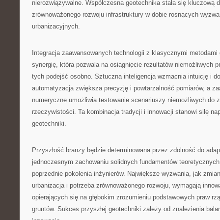
nierozwiązywalne. Współczesna geotechnika stała się kluczową d
zrównoważonego rozwoju infrastruktury w dobie rosnących wyzwa
urbanizacyjnych.
Integracja zaawansowanych technologii z klasycznymi metodami
synergię, która pozwala na osiągnięcie rezultatów niemożliwych 
tych podejść osobno. Sztuczna inteligencja wzmacnia intuicję i d
automatyzacja zwiększa precyzję i powtarzalność pomiarów, a 
numeryczne umożliwia testowanie scenariuszy niemożliwych do z
rzeczywistości. Ta kombinacja tradycji i innowacji stanowi siłę 
geotechniki.
Przyszłość branży będzie determinowana przez zdolność do adapt
jednoczesnym zachowaniu solidnych fundamentów teoretycznyc
poprzednie pokolenia inżynierów. Największe wyzwania, jak zmia
urbanizacja i potrzeba zrównoważonego rozwoju, wymagają innow
opierających się na głębokim zrozumieniu podstawowych praw r
gruntów. Sukces przyszłej geotechniki zależy od znalezienia bala