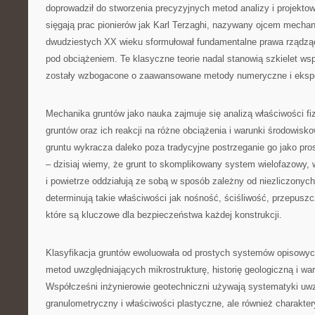
doprowadził do stworzenia precyzyjnych metod analizy i projektow
sięgają prac pionierów jak Karl Terzaghi, nazywany ojcem mechani
dwudziestych XX wieku sformułował fundamentalne prawa rządzą
pod obciążeniem. Te klasyczne teorie nadal stanowią szkielet wsp
zostały wzbogacone o zaawansowane metody numeryczne i eksp
Mechanika gruntów jako nauka zajmuje się analizą właściwości f
gruntów oraz ich reakcji na różne obciążenia i warunki środowis
gruntu wykracza daleko poza tradycyjne postrzeganie go jako pro
– dzisiaj wiemy, że grunt to skomplikowany system wielofazowy, 
i powietrze oddziałują ze sobą w sposób zależny od niezliczonych
determinują takie właściwości jak nośność, ściśliwość, przepuszc
które są kluczowe dla bezpieczeństwa każdej konstrukcji.
Klasyfikacja gruntów ewoluowała od prostych systemów opisow
metod uwzględniających mikrostrukturę, historię geologiczną i wa
Współcześni inżynierowie geotechniczni używają systematyki uwzg
granulometryczny i właściwości plastyczne, ale również charakter