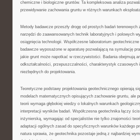
chemiczne i biologiczne gruntów. Ta kompleksowa analiza pozwal
przewidywanie zachowania gruntu w różnych warunkach eksploat
Metody badawcze przeszły drogę od prostych badań terenowych
narzędzi do zaawansowanych technik laboratyjnych i polowych w
osiągnięcia technologii. Współczesne laboratorium geotechniczne
badawcze wyposażone w aparaturę pozwalającą na symulację pr
jakie grunt może napotkać w rzeczywistości. Badania obejmują an
odkształcalności, przepuszczalności, charakterystyk czasowych 
niezbędnych do projektowania.
Teoretyczne podstawy projektowania geotechnicznego opierają 
modelach matematycznych opisujących zachowanie gruntu, ale p
teorii wymaga głębokiej wiedzy o lokalnych warunkach geologicz
interpretacji wyników badań. Współczesna geotechnika łączy ścis
inżynierską, wymagając od specjalistów nie tylko znajomości teori
adaptacji ogólnych zasad do specyficznych warunków każdego pro
natura sprawia, że geotechnika pozostaje jedną z najbardziej wy