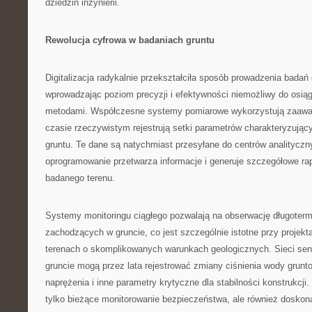
dziedzin inżynierii.
Rewolucja cyfrowa w badaniach gruntu
Digitalizacja radykalnie przekształciła sposób prowadzenia badań
wprowadzając poziom precyzji i efektywności niemożliwy do osiąg
metodami. Współczesne systemy pomiarowe wykorzystują zaawa
czasie rzeczywistym rejestrują setki parametrów charakteryzując
gruntu. Te dane są natychmiast przesyłane do centrów analityczn
oprogramowanie przetwarza informacje i generuje szczegółowe ra
badanego terenu.
Systemy monitoringu ciągłego pozwalają na obserwację długoter
zachodzących w gruncie, co jest szczególnie istotne przy projek
terenach o skomplikowanych warunkach geologicznych. Sieci se
gruncie mogą przez lata rejestrować zmiany ciśnienia wody grunt
naprężenia i inne parametry krytyczne dla stabilności konstrukcji.
tylko bieżące monitorowanie bezpieczeństwa, ale również doskona