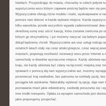
hotelach. Przyjeżdżając do miasta, chociażby w celach jedynie 
wypożyczenia wozu którym zapewne prościej będzie nam się poru
Wypożyczalnie oferują różne modele i marki, wyekwipowane w nawi
pomoże nam dotrzeć w każde wybrane miejsce. Każda wypożyczal
kilku warunków, przede wszystkim wypada zademonstrować dwa d
określoną sumę oraz uiścić kaucję, która zostanie zwrócona po o
którym go otrzymaliśmy, i już możemy nasycać się ładnym pojaz
dokąd będziemy chcieli. Wypożyczalnie aut oraz usługi rodzaju 
ostatnich latach stały się coraz atrakcyjniejsze, coraz więcej po
miastach, proponują możliwość rezerwacji wozu przez Internet a 
samochody w dowolnie wyznaczone miejsce. Każdy ubóstwia wyci
kraju, nie każdy ubóstwia być zdany na łączność miejską oraz m
sprawach z pomocą idą nam wypożyczalnie aut, możemy wynająć 
przemierzać kraj swobodnie, bez patrzenia na rozkłady jazdy, be
pociągów lub autokarów. Należałoby wybierać tą opcję, daje nam
poznawania miast jakie odwiedzamy, swobodę poruszania się i wyg
inne środki transportu. Opłata za wynajem samochodu jest dosto
jakie proponujemy przejechać.