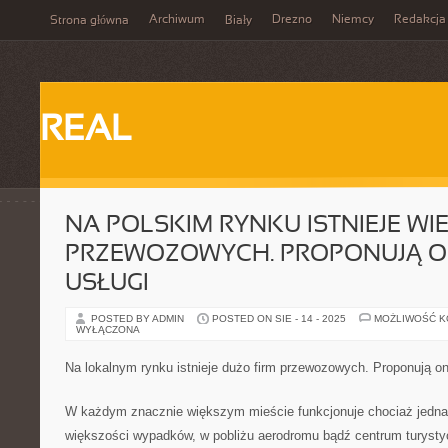
Archiwum
Drezno
Niemcy
Redakcja
Strona główna
Biały
REAL
NA POLSKIM RYNKU ISTNIEJE WIE
PRZEWOZOWYCH. PROPONUJĄ O
USŁUGI
POSTED BY ADMIN
POSTED ON SIE - 14 - 2025
MOŻLIWOŚĆ 
WYŁĄCZONA
Na lokalnym rynku istnieje dużo firm przewozowych. Proponują on
W każdym znacznie większym mieście funkcjonuje chociaż jedn
większości wypadków, w pobliżu aerodromu bądź centrum turysty