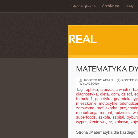
Archiwum
Strona główna
Biały
REAL
MATEMATYKA D
POSTED BY ADMIN
POSTED ON
WYŁĄCZONA
Tagi:
apteka
,
aranżacja wnętrz
,
ba
diagnostyka
,
dieta
,
dom
,
dzieci
,
e
formuła 1
,
genetyka
,
gry edukacyj
mieszkanie
,
motocykle
,
odchudza
zdrowotna
,
profilaktyka
,
przychodn
rehabilitacja
,
remont
,
rodzicielstwo
superfoods
,
szkoła
,
szpital
,
trybun
wyposażenie wnętrz
,
zabawa
,
zaj
Strona „Matematyka dla każdego” t