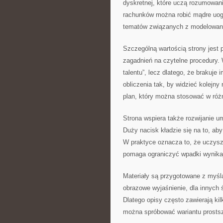
dyskretnej, które uczą rozumowani
rachunków można robić mądre uogó
tematów związanych z modelowanie
Szczególną wartością strony jest p
zagadnień na czytelne procedury. 
talentu”, lecz dlatego, że brakuje
obliczenia tak, by widzieć kolejn
plan, który można stosować w róż
Strona wspiera także rozwijanie u
Duży nacisk kładzie się na to, aby 
W praktyce oznacza to, że uczysz 
pomaga ograniczyć wpadki wynikaj
Materiały są przygotowane z myślą
obrazowe wyjaśnienie, dla innych ś
Dlatego opisy często zawierają kil
można spróbować wariantu prostsze