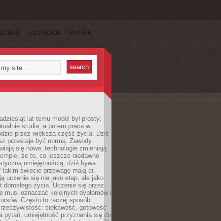
SCRIBE
FACEBOOK
TWITTER
adziesiąt lat temu model był prosty:
tualnie studia, a potem praca w
dzie przez większą część życia. Dziś
usz przestaje być normą. Zawody
awiają się nowe, technologie zmieniają
tempie, że to, co jeszcze niedawno
istyczną umiejętnością, dziś bywa
 takim świecie przewagę mają ci,
ją uczenie się nie jako etap, ale jako
t dorosłego życia. Uczenie się przez
ie musi oznaczać kolejnych dyplomów i
ursów. Często to raczej sposób
a rzeczywistość: ciekawość, gotowość
 pytań, umiejętność przyznania się do