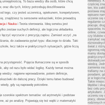
niewiedzy. Kt
ną umiejętnością. To baza wiedzy dla osób, które chcą
częściej zna
oraz dla tych, którzy potrzebują doszlifowania
ten, kto zak
postawa staj
od tego, czy jesteś uczennicą, opiekunem, korepetytorem,
wpisano nam
ię, znajdziesz tu sensowne wskazówki, które prowadzą
uczenie się
regularnie cz
acja i Nauka
i Teoria sterowania. Ideą serwisu jest
pracuje, dr
spacerów, tr
ylko zestaw suchych definicji, ale logiczna układanka.
online, czwa
by łączyć wyczucie z precyzją zapisu. Zamiast uczyć „na
czy klubów d
zamykać się 
zania, do zadawania pytań typu: dlaczego to działa. Taki
różnorodnych
zkole, lecz także w praktycznych sytuacjach, gdzie liczą
świat z róż
ogromną rolę
mamy dostęp
praktycznyc
doświadczeni
t na przystępność. Pojęcia tłumaczone są w sposób
wiedzą. Jedn
zamienia się
ak, aby od razu było widać logikę. Każdy temat można
trafiamy na 
ę wiedzy: najpierw wprowadzenie, potem definicje,
poradami, gd
je w logiczn
wskazówki do dalszej pracy. Dzięki temu łatwo budować
Takie miejs
 wtedy, gdy są naprawdę potrzebne.
błędów i sku
bez celu prz
artykułami.
e szerokie spektrum tematów: od arytmetyki i podstaw
uczeniu się 
pracy, obow
ne, aż po analizę. Pojawiają się też wątki z matematyki
rodzinnych m