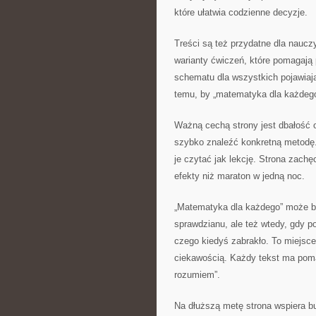
które ułatwia codzienne decyzje.
Treści są też przydatne dla naucz
warianty ćwiczeń, które pomagają
schematu dla wszystkich pojawiają 
temu, by „matematyka dla każdego”
Ważną cechą strony jest dbałość o
szybko znaleźć konkretną metodę.
je czytać jak lekcję. Strona zachę
efekty niż maraton w jedną noc.
„Matematyka dla każdego” może b
sprawdzianu, ale też wtedy, gdy p
czego kiedyś zabrakło. To miejsce
ciekawością. Każdy tekst ma pomag
rozumiem”.
Na dłuższą metę strona wspiera b