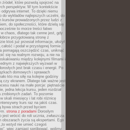
 źródeł, które pozwolą spojrzeć na
nych perspektyw. W tym kontekście
 odgrywa internet. To dzięki niemu
 do wykładów najlepszych uczelni, do
h kursów prowadzonych przez ludzi z
em, do społeczności, które dzielą się
ocześnie to morze treści łatwo
 w chaos, dlatego tak cenne jest, gdy
dobrze przygotowaną stronę z
zie ktoś już przesiał informacje, ułożył
ą całość i podał w przystępnej formie.
ca pomagają oszczędzić czas, uniknąć
pić się na realnym rozwoju, a nie na
eskakiwaniu między kolejnymi filmami i
 Jednym z największych wyzwań w
dorosłych jest brak czasu i energii. Po
iązkach domowych i sprawach
ało kto ma siłę na kolejne godziny
ą czy ekranem. Dlatego tak ważne jest
rocesu nauki na małe porcje: piętnaście
ie, jedna lekcja kursu, jeden rozdział
ka zrobionych zadań. To pozornie
 w skali miesięcy i lat robi różnicę
intensywny kurs raz na jakiś czas.
ą bywa strach przed byciem
cym.
strona z poradami
Dorosłym
o jest wrócić do roli ucznia, zwłaszcza
ch obszarach życia są ekspertami. Ego
 „to wstyd nie umieć czegoś
o”, więc zamiast spróbować, wolimy