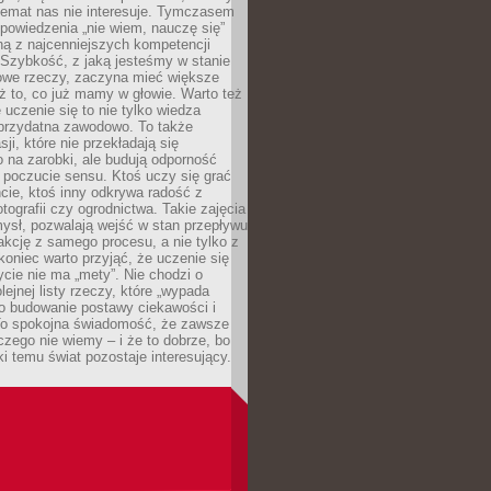
temat nas nie interesuje. Tymczasem
powiedzenia „nie wiem, nauczę się”
dną z najcenniejszych kompetencji
 Szybkość, z jaką jesteśmy w stanie
owe rzeczy, zaczyna mieć większe
ż to, co już mamy w głowie. Warto też
 uczenie się to nie tylko wiedza
 przydatna zawodowo. To także
sji, które nie przekładają się
 na zarobki, ale budują odporność
 poczucie sensu. Ktoś uczy się grać
cie, ktoś inny odkrywa radość z
otografii czy ogrodnictwa. Takie zajęcia
ysł, pozwalają wejść w stan przepływu
fakcję z samego procesu, a nie tylko z
koniec warto przyjąć, że uczenie się
ycie nie ma „mety”. Nie chodzi o
lejnej listy rzeczy, które „wypada
 o budowanie postawy ciekawości i
 To spokojna świadomość, że zawsze
czego nie wiemy – i że to dobrze, bo
ki temu świat pozostaje interesujący.