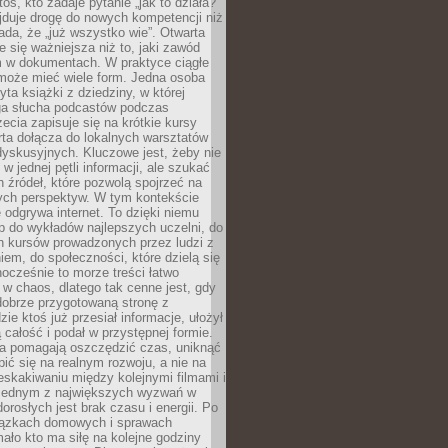
oś, kto zadaje pytanie „jak to działa?”
jduje drogę do nowych kompetencji niż
łada, że „już wszystko wie”. Otwarta
e się ważniejsza niż to, jaki zawód
 w dokumentach. W praktyce ciągłe
 może mieć wiele form. Jedna osoba
yta książki z dziedziny, w której
uga słucha podcastów podczas
zecia zapisuje się na krótkie kursy
rta dołącza do lokalnych warsztatów
yskusyjnych. Kluczowe jest, żeby nie
w jednej pętli informacji, ale szukać
 źródeł, które pozwolą spojrzeć na
nych perspektyw. W tym kontekście
 odgrywa internet. To dzięki niemu
 do wykładów najlepszych uczelni, do
h kursów prowadzonych przez ludzi z
em, do społeczności, które dzielą się
ocześnie to morze treści łatwo
 w chaos, dlatego tak cenne jest, gdy
dobrze przygotowaną stronę z
zie ktoś już przesiał informacje, ułożył
ą całość i podał w przystępnej formie.
ca pomagają oszczędzić czas, uniknąć
pić się na realnym rozwoju, a nie na
eskakiwaniu między kolejnymi filmami i
 Jednym z największych wyzwań w
dorosłych jest brak czasu i energii. Po
iązkach domowych i sprawach
ało kto ma siłę na kolejne godziny