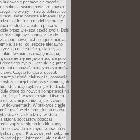
 o budowanie postawy ciekawości i
 To spokojna świadomość, że zawsze
czego nie wiemy – i że to dobrze, bo
ki temu świat pozostaje interesujący.
adziesiąt lat temu model był prosty:
tualnie studia, a potem praca w
dzie przez większą część życia. Dziś
usz przestaje być normą. Zawody
awiają się nowe, technologie zmieniają
tempie, że to, co jeszcze niedawno
istyczną umiejętnością, dziś bywa
 takim świecie przewagę mają ci,
ją uczenie się nie jako etap, ale jako
t dorosłego życia. Uczenie się przez
ie musi oznaczać kolejnych dyplomów i
ursów. Często to raczej sposób
a rzeczywistość: ciekawość, gotowość
 pytań, umiejętność przyznania się do
oś, kto zadaje pytanie „jak to działa?”
jduje drogę do nowych kompetencji niż
łada, że „już wszystko wie”. Otwarta
e się ważniejsza niż to, jaki zawód
 w dokumentach. W praktyce ciągłe
 może mieć wiele form. Jedna osoba
yta książki z dziedziny, w której
uga słucha podcastów podczas
zecia zapisuje się na krótkie kursy
rta dołącza do lokalnych warsztatów
yskusyjnych. Kluczowe jest, żeby nie
w jednej pętli informacji, ale szukać