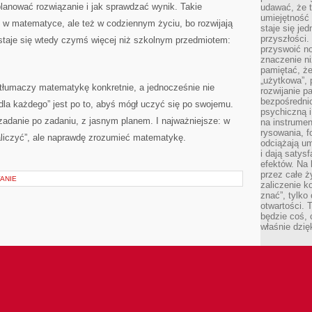
planować rozwiązanie i jak sprawdzać wynik. Takie
udawać, że 
umiejętność 
o w matematyce, ale też w codziennym życiu, bo rozwijają
staje się je
przyszłości.
staje się wtedy czymś więcej niż szkolnym przedmiotem:
przyswoić n
znaczenie ni
pamiętać, że
„użytkowa”,
 tłumaczy matematykę konkretnie, a jednocześnie nie
rozwijanie pa
bezpośrednio
dla każdego” jest po to, abyś mógł uczyć się po swojemu.
psychiczną i
zadanie po zadaniu, z jasnym planem. I najważniejsze: w
na instrumen
rysowania, f
zaliczyć”, ale naprawdę zrozumieć matematykę.
odciążają um
i dają satys
efektów. Na 
przez całe ż
ANIE
zaliczenie ko
znać”, tylko
otwartości.
będzie coś, 
właśnie dzię