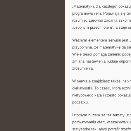
„Matematyka dla każdego” pokazuj
programowaniem. Pojawiają się t
rozumieć zarówno zadania szkolne,
„osobnym przedmiotem”, a staje s
Ważnym elementem serwisu jest „o
przypomina, że matematykę da się
Wiele treści pomaga zmienić podej
zmiana nastawienia buduje odporno
zrozumienia.
W serwisie znajdziesz także inspi
ciekawostki. To część, która rozw
nietypowego kąta i często pokazuj
początku.
Istotnym nurtem są też tematy „z 
porównywaniu ofert, w szacowaniu
statystykę tak, abyś potrafił trz