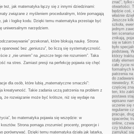
znać”, tylko
e też, jak matematyka łączy się z innymi dziedzinami:
otwartości.
będzie coś, 
ematy związane z myśleniem proceduralnym, które pomagają
właśnie dzię
Jeszcze kilk
 jak i logikę kodu. Dzięki temu matematyka przestaje być
szkoła, ewen
ię uniwersalnym narzędziem.
jednym zawo
ten scenari
znikają, poj
dczarowywanie” przekonań, które blokują naukę. Strona
się w takim 
było specjal
 opanować bez „geniuszu”, bo liczą się systematyczność.
podstawą. W
ście z „nie umiem” na „jeszcze tego nie rozumiem”. Taka
którzy traktu
stały elemen
ść na stres. Zamiast presji na perfekcję pojawia się chęć
całe życie n
formalnych k
patrzenia n
do zadawania
niewiedzy. Kt
racje dla osób, które lubią „matematyczne smaczki”:
częściej zna
ija kreatywność. Takie zadania uczą patrzenia na problem z
ten, kto zak
postawa staj
ą, że rozwiązanie może być krótsze, niż się wydaje na
wpisano nam
uczenie się
regularnie cz
pracuje, dr
życia”, bo matematyka pojawia się wszędzie: w
spacerów, tr
online, czwa
 kosztów. Strona pomaga zrozumieć procenty, proporcje i
czy klubów d
eźwo porównywać. Dzięki temu matematyka działa jak latarka,
zamykać się 