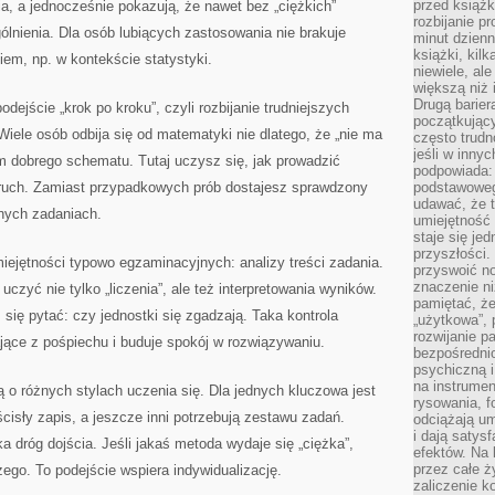
przed książk
a, a jednocześnie pokazują, że nawet bez „ciężkich”
rozbijanie p
lnienia. Dla osób lubiących zastosowania nie brakuje
minut dzienn
książki, kil
m, np. w kontekście statystyki.
niewiele, ale
większą niż 
Drugą barier
odejście „krok po kroku”, czyli rozbijanie trudniejszych
początkują
Wiele osób odbija się od matematyki nie dlatego, że „nie ma
często trudn
jeśli w inny
 im dobrego schematu. Tutaj uczysz się, jak prowadzić
podpowiada:
y ruch. Zamiast przypadkowych prób dostajesz sprawdzony
podstawoweg
udawać, że 
nych zadaniach.
umiejętność 
staje się je
przyszłości.
miejętności typowo egzaminacyjnych: analizy treści zadania.
przyswoić n
znaczenie ni
uczyć nie tylko „liczenia”, ale też interpretowania wyników.
pamiętać, że
się pytać: czy jednostki się zgadzają. Taka kontrola
„użytkowa”,
rozwijanie pa
ące z pośpiechu i buduje spokój w rozwiązywaniu.
bezpośrednio
psychiczną i
na instrumen
 o różnych stylach uczenia się. Dla jednych kluczowa jest
rysowania, f
cisły zapis, a jeszcze inni potrzebują zestawu zadań.
odciążają um
i dają satys
ka dróg dojścia. Jeśli jakaś metoda wydaje się „ciężka”,
efektów. Na 
przez całe ż
go. To podejście wspiera indywidualizację.
zaliczenie ko