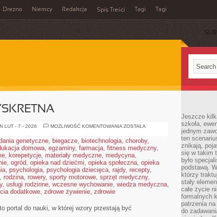
Drezno
Niemcy
Redakcja
Tagi
Tagi
Spis Treści
SUB
YSKRETNA
Jeszcze kilk
szkoła, ewen
MATEMATYKA
 LUT - 7 - 2026
MOŻLIWOŚĆ KOMENTOWANIA
ZOSTAŁA
jednym zawo
DYSKRETNA
ten scenari
dania genetyczne
,
biegacze
,
biotechnologia
,
choroby
,
znikają, poj
dukacja domowa
,
egzaminy
,
farmacja
,
fitness medyczny
,
się w takim 
ne
,
korepetycje
,
materiały medyczne
,
medycyna
,
było specjal
nie
,
ogród
,
opieka nad dziećmi
,
opieka społeczna
,
opieka
podstawą. W
ia
,
psychologia
,
psychologia dziecięca
,
rajdy
,
recepty
,
którzy traktu
,
rodzina
,
rowery
,
sporty motorowe
,
sprzęt medyczny
,
stały elemen
y
,
usługi rodzinne
,
wczesne wychowanie
,
wiedza medyczna
,
całe życie n
ęcia dodatkowe
,
zdrowe żywienie
,
zdrowie
formalnych k
patrzenia n
o portal do nauki, w której wzory przestają być
do zadawania