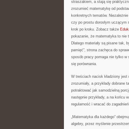
straszakiem, a stają się praktycz
zrozumieć matematykę od podstaw, 
konkretnych tematów. Niezależnie 
czy po prostu dorosłym uczącym s
krok po kroku. Zobacz także
Eduk
pokazanie, że matematyka to nie t
Dlatego materiały są pisane tak, 
pamięć”, strona zachęca do sprawd
sposób pracy pomaga nie tylko w s
się porównania.
W treściach nacisk kładziony jes
zrozumiały, a przykłady dobrane t
potraktować jak samodzielną porcj
następnie przykłady, a na końcu 
regularność i wracać do zagadnień
„Matematyka dla każdego” obejmuj
algebry, przez myślenie przestrzen