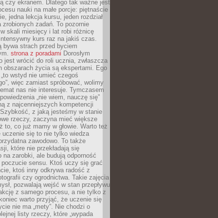
ą czy ekranem. Dlatego tak ważne jest
rocesu nauki na małe porcje: piętnaście
ie, jedna lekcja kursu, jeden rozdział
ka zrobionych zadań. To pozornie
 w skali miesięcy i lat robi różnicę
intensywny kurs raz na jakiś czas.
ą bywa strach przed byciem
cym.
strona z poradami
Dorosłym
o jest wrócić do roli ucznia, zwłaszcza
ch obszarach życia są ekspertami. Ego
 „to wstyd nie umieć czegoś
o”, więc zamiast spróbować, wolimy
temat nas nie interesuje. Tymczasem
powiedzenia „nie wiem, nauczę się”
dną z najcenniejszych kompetencji
 Szybkość, z jaką jesteśmy w stanie
owe rzeczy, zaczyna mieć większe
ż to, co już mamy w głowie. Warto też
 uczenie się to nie tylko wiedza
 przydatna zawodowo. To także
sji, które nie przekładają się
 na zarobki, ale budują odporność
 poczucie sensu. Ktoś uczy się grać
cie, ktoś inny odkrywa radość z
otografii czy ogrodnictwa. Takie zajęcia
ysł, pozwalają wejść w stan przepływu
fakcję z samego procesu, a nie tylko z
koniec warto przyjąć, że uczenie się
ycie nie ma „mety”. Nie chodzi o
lejnej listy rzeczy, które „wypada