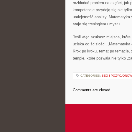
rozkładać problem na części, jak 
kompetencje przydają się nie tylk
umiejętność analizy. Matematyka 
staje się treningiem umysłu.
Jeśli więc szukasz miejsca, które
ucieka od ścisłości, „Matematyka 
Krok po kroku, temat po temacie, 
tempie, które pozwala nie tylko „
CATEGORIES:
SEO I POZYCJONOW
Comments are closed.