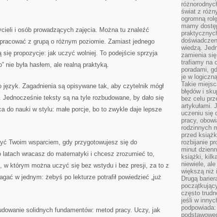
różnorodnych
świat z róż
ogromną rolę
mamy dostęp
ycieli i osób prowadzących zajęcia. Można tu znaleźć
praktycznyc
doświadczeni
 pracować z grupą o różnym poziomie. Zamiast jednego
wiedzą. Jedn
się propozycje: jak uczyć wolniej. To podejście sprzyja
zamienia się
trafiamy na 
 nie była hasłem, ale realną praktyką.
poradami, gd
je w logiczn
Takie miejs
 język. Zagadnienia są opisywane tak, aby czytelnik mógł
błędów i sku
 Jednocześnie teksty są na tyle rozbudowane, by dało się
bez celu prz
artykułami.
ca do nauki w stylu: małe porcje, bo to zwykle daje lepsze
uczeniu się 
pracy, obow
rodzinnych m
przed książk
yć Twoim wsparciem, gdy przygotowujesz się do
rozbijanie p
minut dzienn
o latach wracasz do matematyki i chcesz zrozumieć to,
książki, kil
niewiele, ale
, w którym można uczyć się bez wstydu i bez presji, za to z
większą niż 
ać w jednym: żebyś po lekturze potrafił powiedzieć „już
Drugą barier
początkują
często trudn
jeśli w inny
podpowiada:
udowanie solidnych fundamentów: metod pracy. Uczy, jak
podstawoweg