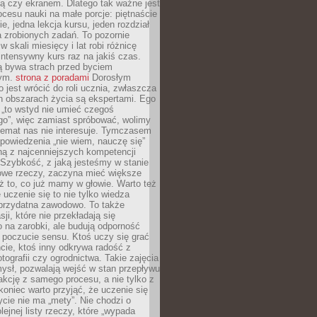
ą czy ekranem. Dlatego tak ważne jest
rocesu nauki na małe porcje: piętnaście
ie, jedna lekcja kursu, jeden rozdział
ka zrobionych zadań. To pozornie
 w skali miesięcy i lat robi różnicę
intensywny kurs raz na jakiś czas.
ą bywa strach przed byciem
cym.
strona z poradami
Dorosłym
o jest wrócić do roli ucznia, zwłaszcza
ch obszarach życia są ekspertami. Ego
 „to wstyd nie umieć czegoś
o”, więc zamiast spróbować, wolimy
temat nas nie interesuje. Tymczasem
powiedzenia „nie wiem, nauczę się”
dną z najcenniejszych kompetencji
 Szybkość, z jaką jesteśmy w stanie
owe rzeczy, zaczyna mieć większe
ż to, co już mamy w głowie. Warto też
 uczenie się to nie tylko wiedza
 przydatna zawodowo. To także
sji, które nie przekładają się
 na zarobki, ale budują odporność
 poczucie sensu. Ktoś uczy się grać
cie, ktoś inny odkrywa radość z
otografii czy ogrodnictwa. Takie zajęcia
ysł, pozwalają wejść w stan przepływu
fakcję z samego procesu, a nie tylko z
koniec warto przyjąć, że uczenie się
ycie nie ma „mety”. Nie chodzi o
lejnej listy rzeczy, które „wypada