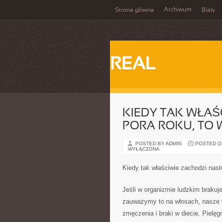
Archiwum
Strona główna
Biały
REAL
KIEDY TAK WŁAŚ
PORA ROKU, TO 
POSTED BY ADMIN
POSTED ON
WYŁĄCZONA
Kiedy tak właściwie zachodzi nas
Jeśli w organizmie ludzkim brakuje
zauważymy to na włosach, nasze w
zmęczenia i braki w diecie. Piel