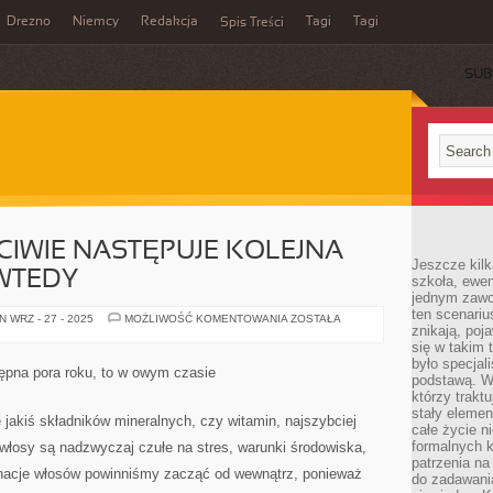
Drezno
Niemcy
Redakcja
Tagi
Tagi
Spis Treści
SUB
CIWIE NASTĘPUJE KOLEJNA
Jeszcze kilk
WTEDY
szkoła, ewen
jednym zawo
ten scenari
KIEDY
 WRZ - 27 - 2025
MOŻLIWOŚĆ KOMENTOWANIA
ZOSTAŁA
znikają, poj
TAK
WŁAŚCIWIE
się w takim 
NASTĘPUJE
było specjal
KOLEJNA
tępna pora roku, to w owym czasie
PORA
podstawą. W
ROKU,
którzy traktu
TO
stały elemen
WTEDY
 jakiś składników mineralnych, czy witamin, najszybciej
całe życie n
formalnych k
łosy są nadzwyczaj czułe na stres, warunki środowiska,
patrzenia n
ęgnacje włosów powinniśmy zacząć od wewnątrz, ponieważ
do zadawania