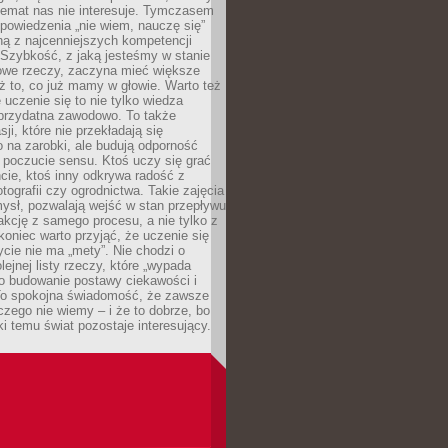
temat nas nie interesuje. Tymczasem
powiedzenia „nie wiem, nauczę się”
dną z najcenniejszych kompetencji
 Szybkość, z jaką jesteśmy w stanie
owe rzeczy, zaczyna mieć większe
ż to, co już mamy w głowie. Warto też
 uczenie się to nie tylko wiedza
 przydatna zawodowo. To także
sji, które nie przekładają się
 na zarobki, ale budują odporność
 poczucie sensu. Ktoś uczy się grać
cie, ktoś inny odkrywa radość z
otografii czy ogrodnictwa. Takie zajęcia
ysł, pozwalają wejść w stan przepływu
fakcję z samego procesu, a nie tylko z
koniec warto przyjąć, że uczenie się
ycie nie ma „mety”. Nie chodzi o
lejnej listy rzeczy, które „wypada
 o budowanie postawy ciekawości i
 To spokojna świadomość, że zawsze
czego nie wiemy – i że to dobrze, bo
ki temu świat pozostaje interesujący.