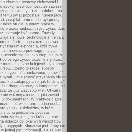
 o budowanie postawy ciekawości i
 To spokojna świadomość, że zawsze
czego nie wiemy – i że to dobrze, bo
ki temu świat pozostaje interesujący.
adziesiąt lat temu model był prosty:
tualnie studia, a potem praca w
dzie przez większą część życia. Dziś
usz przestaje być normą. Zawody
awiają się nowe, technologie zmieniają
tempie, że to, co jeszcze niedawno
istyczną umiejętnością, dziś bywa
 takim świecie przewagę mają ci,
ją uczenie się nie jako etap, ale jako
t dorosłego życia. Uczenie się przez
ie musi oznaczać kolejnych dyplomów i
ursów. Często to raczej sposób
a rzeczywistość: ciekawość, gotowość
 pytań, umiejętność przyznania się do
oś, kto zadaje pytanie „jak to działa?”
jduje drogę do nowych kompetencji niż
łada, że „już wszystko wie”. Otwarta
e się ważniejsza niż to, jaki zawód
 w dokumentach. W praktyce ciągłe
 może mieć wiele form. Jedna osoba
yta książki z dziedziny, w której
uga słucha podcastów podczas
zecia zapisuje się na krótkie kursy
rta dołącza do lokalnych warsztatów
yskusyjnych. Kluczowe jest, żeby nie
w jednej pętli informacji, ale szukać