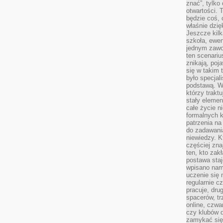
znać”, tylko
otwartości.
będzie coś, 
właśnie dzię
Jeszcze kilk
szkoła, ewen
jednym zawo
ten scenari
znikają, poj
się w takim 
było specjal
podstawą. W
którzy traktu
stały elemen
całe życie n
formalnych k
patrzenia n
do zadawania
niewiedzy. Kt
częściej zna
ten, kto zak
postawa staj
wpisano nam
uczenie się
regularnie cz
pracuje, dr
spacerów, tr
online, czwa
czy klubów d
zamykać się 