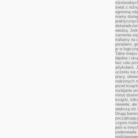
różnorodnych
świat z róż
ogromną rolę
mamy dostęp
praktycznyc
doświadczeni
wiedzą. Jedn
zamienia się
trafiamy na 
poradami, gd
je w logiczn
Takie miejs
błędów i sku
bez celu prz
artykułami.
uczeniu się 
pracy, obow
rodzinnych m
przed książk
rozbijanie p
minut dzienn
książki, kil
niewiele, ale
większą niż 
Drugą barier
początkują
często trudn
jeśli w inny
podpowiada:
podstawoweg