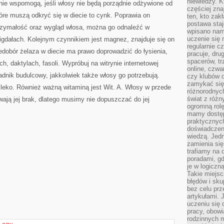
niewiedzy. Kt
e wspomogą, jeśli włosy nie będą porządnie odżywione od
częściej zna
óre muszą odkryć się w diecie to cynk. Poprawia on
ten, kto zak
postawa staj
rzymałość oraz wygląd włosa, można go odnaleźć w
wpisano nam
uczenie się
igdałach. Kolejnym czynnikiem jest magnez, znajduje się on
regularnie cz
iedobór żelaza w diecie ma prawo doprowadzić do łysienia,
pracuje, dr
spacerów, tr
, daktylach, fasoli. Wypróbuj na witrynie internetowej
online, czwa
adnik budulcowy, jakkolwiek także włosy go potrzebują.
czy klubów d
zamykać się 
leko. Również ważną witaminą jest Wit. A. Włosy w przede
różnorodnych
świat z róż
ają jej brak, dlatego musimy nie dopuszczać do jej
ogromną rolę
mamy dostęp
praktycznyc
doświadczeni
wiedzą. Jedn
zamienia się
trafiamy na 
poradami, gd
je w logiczn
Takie miejs
błędów i sku
bez celu prz
artykułami.
uczeniu się 
pracy, obow
rodzinnych m