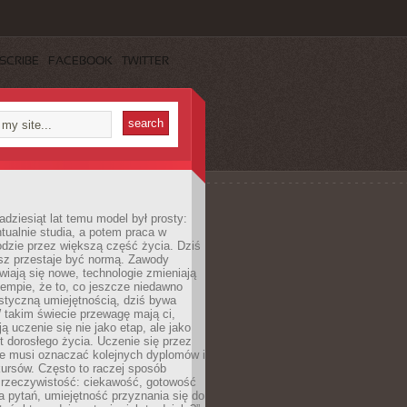
SCRIBE
FACEBOOK
TWITTER
adziesiąt lat temu model był prosty:
tualnie studia, a potem praca w
dzie przez większą część życia. Dziś
usz przestaje być normą. Zawody
awiają się nowe, technologie zmieniają
tempie, że to, co jeszcze niedawno
istyczną umiejętnością, dziś bywa
 takim świecie przewagę mają ci,
ją uczenie się nie jako etap, ale jako
t dorosłego życia. Uczenie się przez
ie musi oznaczać kolejnych dyplomów i
ursów. Często to raczej sposób
a rzeczywistość: ciekawość, gotowość
 pytań, umiejętność przyznania się do