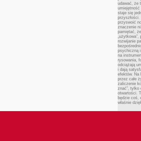
udawać, że 
umiejętność 
staje się je
przyszłości.
przyswoić n
znaczenie ni
pamiętać, że
„użytkowa”,
rozwijanie pa
bezpośrednio
psychiczną i
na instrumen
rysowania, f
odciążają um
i dają satys
efektów. Na 
przez całe ż
zaliczenie ko
znać”, tylko
otwartości.
będzie coś, 
właśnie dzię