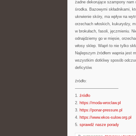
żadne dekorujące szampony nam ni
środka. Bazowymi składnikami, kt
ukrwienie skóry, ma wpływ na wyt
orzechach włoskich, kukurydzy, m
w brokułach, fasoli, jęczmieniu. N
odnajdziemy go w mięsie, orzechach
włosy sklep. Wapń to nie tylko skł
Najlepszym źródłem wapnia jest m
wszystkim dotkliwy sposób odczuw
deficytów.
źródło:
———————————
1.
źródło
2.
https://moda-wroclaw.pl
3.
https://ponar-pressure.pl
4.
https://www.ekos-sulow.org.pl
5.
sprawdź nasze porady