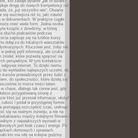
oś, kto zadaje pytanie „jak to działa?”
jduje drogę do nowych kompetencji niż
łada, że „już wszystko wie”. Otwarta
e się ważniejsza niż to, jaki zawód
 w dokumentach. W praktyce ciągłe
 może mieć wiele form. Jedna osoba
yta książki z dziedziny, w której
uga słucha podcastów podczas
zecia zapisuje się na krótkie kursy
rta dołącza do lokalnych warsztatów
yskusyjnych. Kluczowe jest, żeby nie
w jednej pętli informacji, ale szukać
 źródeł, które pozwolą spojrzeć na
nych perspektyw. W tym kontekście
 odgrywa internet. To dzięki niemu
 do wykładów najlepszych uczelni, do
h kursów prowadzonych przez ludzi z
em, do społeczności, które dzielą się
ocześnie to morze treści łatwo
 w chaos, dlatego tak cenne jest, gdy
dobrze przygotowaną stronę z
zie ktoś już przesiał informacje, ułożył
ą całość i podał w przystępnej formie.
ca pomagają oszczędzić czas, uniknąć
pić się na realnym rozwoju, a nie na
eskakiwaniu między kolejnymi filmami i
 Jednym z największych wyzwań w
dorosłych jest brak czasu i energii. Po
iązkach domowych i sprawach
ało kto ma siłę na kolejne godziny