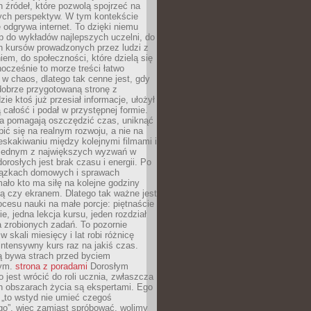
 źródeł, które pozwolą spojrzeć na
nych perspektyw. W tym kontekście
 odgrywa internet. To dzięki niemu
 do wykładów najlepszych uczelni, do
h kursów prowadzonych przez ludzi z
em, do społeczności, które dzielą się
ocześnie to morze treści łatwo
 w chaos, dlatego tak cenne jest, gdy
dobrze przygotowaną stronę z
zie ktoś już przesiał informacje, ułożył
ą całość i podał w przystępnej formie.
ca pomagają oszczędzić czas, uniknąć
pić się na realnym rozwoju, a nie na
eskakiwaniu między kolejnymi filmami i
 Jednym z największych wyzwań w
dorosłych jest brak czasu i energii. Po
iązkach domowych i sprawach
ało kto ma siłę na kolejne godziny
ą czy ekranem. Dlatego tak ważne jest
rocesu nauki na małe porcje: piętnaście
ie, jedna lekcja kursu, jeden rozdział
ka zrobionych zadań. To pozornie
 w skali miesięcy i lat robi różnicę
intensywny kurs raz na jakiś czas.
ą bywa strach przed byciem
cym.
strona z poradami
Dorosłym
o jest wrócić do roli ucznia, zwłaszcza
ch obszarach życia są ekspertami. Ego
 „to wstyd nie umieć czegoś
o”, więc zamiast spróbować, wolimy