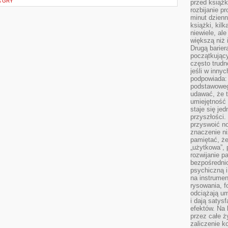
A GRY
przed książk
rozbijanie p
minut dzienn
książki, kil
niewiele, ale
większą niż 
Drugą barier
początkują
często trudn
jeśli w inny
podpowiada:
podstawoweg
udawać, że 
umiejętność 
staje się je
przyszłości.
przyswoić n
znaczenie ni
pamiętać, że
„użytkowa”,
rozwijanie pa
bezpośrednio
psychiczną i
na instrumen
rysowania, f
odciążają um
i dają satys
efektów. Na 
przez całe ż
zaliczenie ko