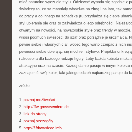
mieć naturalne wyczucie stylu. Odziewać wypada się zgodnie z po
świadczy to, że są materiały właściwe na zimę i na lato, tak samo
do pracy a co innego na schadzkę (tu przydadzą się ciepłe ubran
styl ubierania się oraz to zaświadcza o jego odrębności. Należało
otwartym na nowości, na nowatorskie style oraz trendy w modzi
wnosi podmuch świeżości do szaf oraz porządnie je urozmaica. N
pewne siebie i własnych ciał, wobec tego warto czerpać z nich ins
pewności siebie ubierając się modnie i stylowo. Projektanci kreuj
i akcesoria dla każdego rodzaju figury, żeby każda kobieta miała s
atrakcyjne oraz na czasie. Każdej damie pasuje w innym kolorze 
zaznajomić swój kolor, taki jakiego odcień najbardziej pasuje do ka
źródło:
———————————
1.
poznaj możliwości
2.
http://ffw-grosswendern.de
3.
link do strony
4.
poznaj szczegóły
5.
http://fifthwardcoc.info