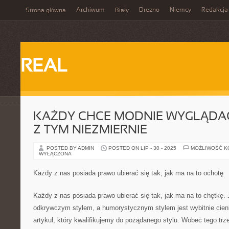
Archiwum
Drezno
Niemcy
Redakcja
Strona główna
Biały
REAL
KAŻDY CHCE MODNIE WYGLĄDAĆ
Z TYM NIEZMIERNIE
POSTED BY ADMIN
POSTED ON LIP - 30 - 2025
MOŻLIWOŚĆ 
WYŁĄCZONA
Każdy z nas posiada prawo ubierać się tak, jak ma na to ochotę
Każdy z nas posiada prawo ubierać się tak, jak ma na to chętkę
odkrywczym stylem, a humorystycznym stylem jest wybitnie cien
artykuł, który kwalifikujemy do pożądanego stylu. Wobec tego tr